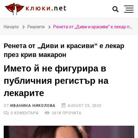
Начало
Риалити
Ренета от „Диви и красиви“ е лекар през крив макарон
Ренета от „Диви и красиви“ е лекар
през крив макарон
Името й не фигурира в
публичния регистър на
лекарите
ОТ
ИВАНИНА НИКОЛОВА
AUGUST 29, 2025
0 КОМЕНТАРА
2618 ПРОЧИТА