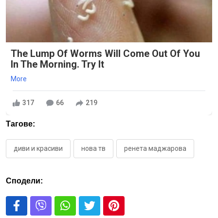
The Lump Of Worms Will Come Out Of You
In The Morning. Try It
More
317
66
219
Тагове:
диви и красиви
нова тв
ренета маджарова
Сподели: