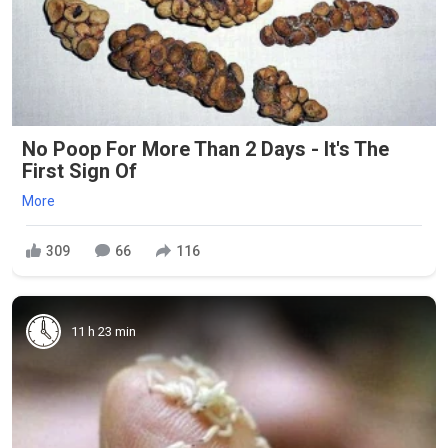
No Poop For More Than 2 Days - It's The
First Sign Of
More
309
66
116
11 h 23 min