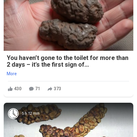
You haven’t gone to the toilet for more than
2 days – it's the first sign of...
More
430
71
373
5 h 12 min