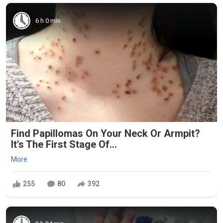
6 h 0 min
Find Papillomas On Your Neck Or Armpit?
It's The First Stage Of...
More
255
80
392