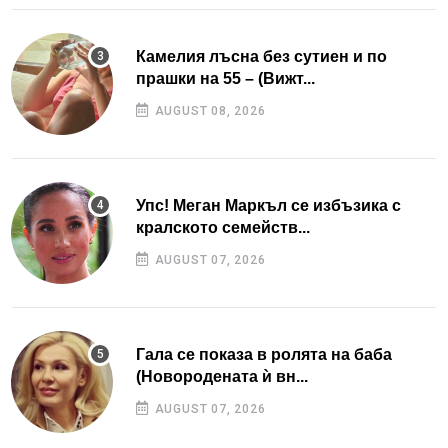
Камелия лъсна без сутиен и по
прашки на 55 – (Вижт...
AUGUST 08, 2026
Упс! Меган Маркъл се избъзика с
кралското семейств...
AUGUST 07, 2026
Гала се показа в ролята на баба
(Новородената ѝ вн...
AUGUST 07, 2026