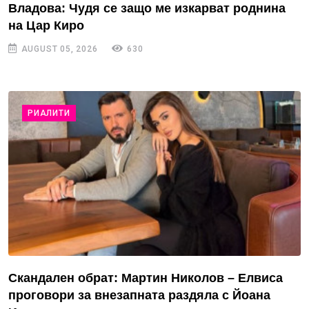
Владова: Чудя се защо ме изкарват роднина
на Цар Киро
AUGUST 05, 2026
630
РИАЛИТИ
Скандален обрат: Мартин Николов – Елвиса
проговори за внезапната раздяла с Йоана