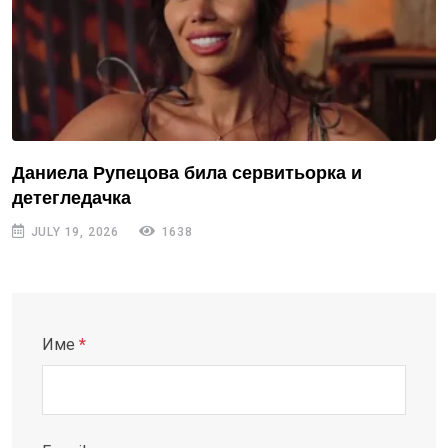
Даниела Рупецова била сервитьорка и
детегледачка
JULY 19, 2026
1638
Име
*