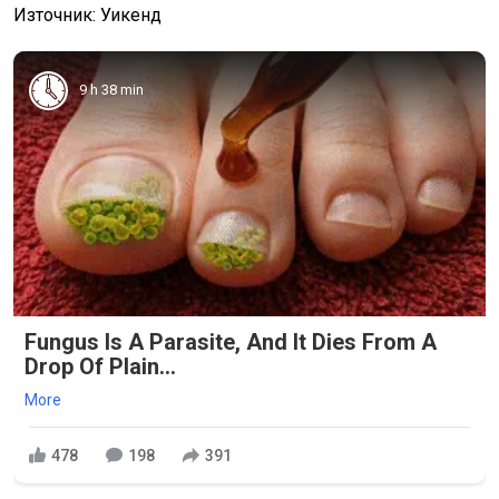
Източник: Уикенд
9 h 38 min
Fungus Is A Parasite, And It Dies From A
Drop Of Plain...
More
478
198
391