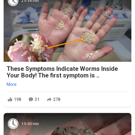
2 h 34 min
These Symptoms Indicate Worms Inside
Your Body! The first symptom is ..
More
198
31
278
1 h 30 min