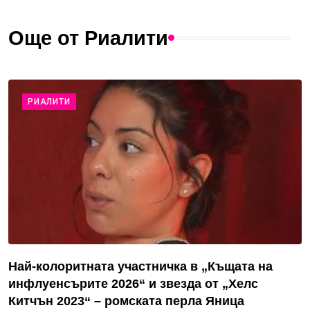
Още от Риалити
РИАЛИТИ
Най-колоритната участничка в „Къщата на
инфлуенсърите 2026“ и звезда от „Хелс
Китчън 2023“ – ромската перла Яница