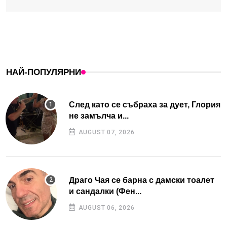
НАЙ-ПОПУЛЯРНИ
След като се събраха за дует, Глория
не замълча и...
AUGUST 07, 2026
Драго Чая се барна с дамски тоалет
и сандалки (Фен...
AUGUST 06, 2026