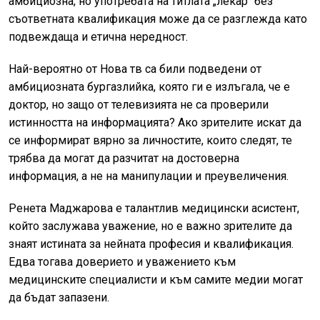
амбициозна, но употребата на титлата „лекар“ без
съответната квалификация може да се разглежда като
подвеждаща и етична нередност.
Най-вероятно от Нова тв са били подведени от
амбициозната бургазлийка, която ги е излъгала, че е
доктор, но защо от телевизията не са проверили
истинността на информацията? Ако зрителите искат да
се информират вярно за личностите, които следят, те
трябва да могат да разчитат на достоверна
информация, а не на манипулации и преувеличения.
Ренета Маджарова е талантлив медицински асистент,
който заслужава уважение, но е важно зрителите да
знаят истината за нейната професия и квалификация.
Едва тогава доверието и уважението към
медицинските специалисти и към самите медии могат
да бъдат запазени.