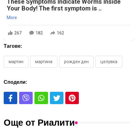
These Symptoms Indicate Worms Inside
Your Body! The first symptom is ..
More
267
182
162
Тагове:
мартин
мартина
рожден ден
целувка
Сподели:
Още от Риалити