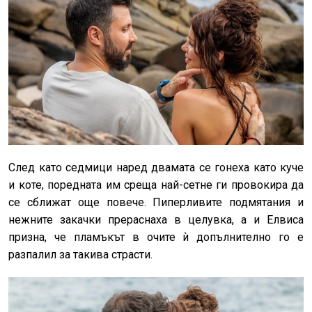
След като седмици наред двамата се гонеха като куче
и коте, поредната им среща най-сетне ги провокира да
се сближат още повече. Пиперливите подмятания и
нежните закачки прераснаха в целувка, а и Елвиса
призна, че пламъкът в очите ѝ допълнително го е
разпалил за такива страсти.