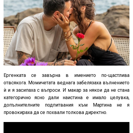
Ергенката се завърна в имението по-щастлива
отвсякога. Момичетата веднага забелязаха вълнението
ѝ и я засипаха с въпроси. И макар за някои да не стана
категорично ясно дали наистина е имало целувка,
допълнителните подпитвания към Мартина не я
провокираха да се похвали толкова директно.