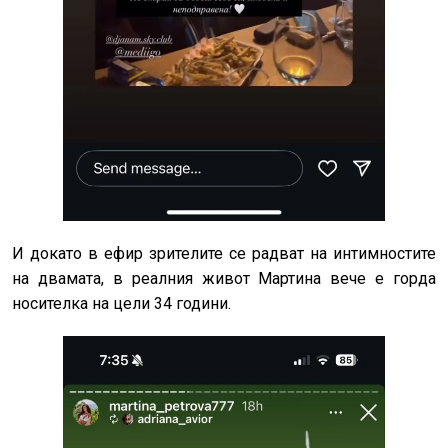
И докато в ефир зрителите се радват на интимностите
на двамата, в реалния живот Мартина вече е горда
носителка на цели 34 години.