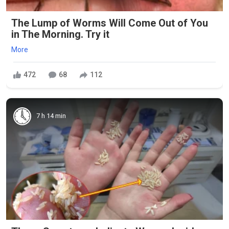
The Lump of Worms Will Come Out of You
in The Morning. Try it
More
472
68
112
7 h 14 min