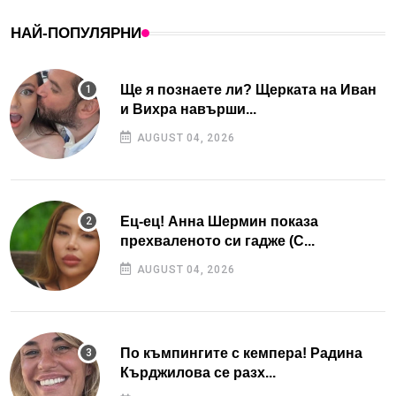
НАЙ-ПОПУЛЯРНИ
Ще я познаете ли? Щерката на Иван
и Вихра навърши...
AUGUST 04, 2026
Ец-ец! Анна Шермин показа
прехваленото си гадже (С...
AUGUST 04, 2026
По къмпингите с кемпера! Радина
Кърджилова се разх...