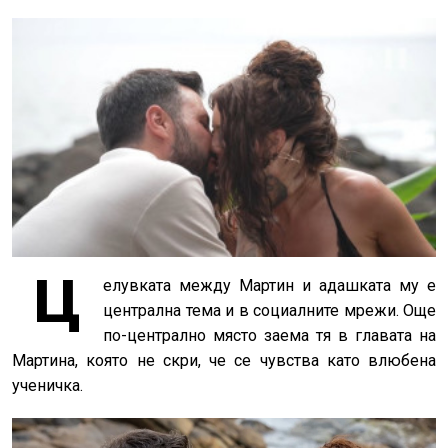
Ц
елувката между Мартин и адашката му е
централна тема и в социалните мрежи. Още
по-централно място заема тя в главата на
Мартина, която не скри, че се чувства като влюбена
ученичка.