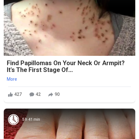
Find Papillomas On Your Neck Or Armpit?
It's The First Stage Of...
More
427
42
90
5 h 41 min