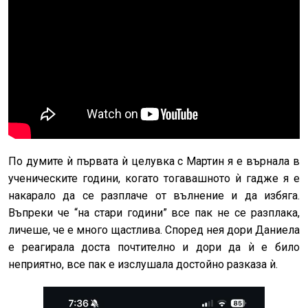
По думите ѝ първата ѝ целувка с Мартин я е върнала в
ученическите години, когато тогавашното ѝ гадже я е
накарало да се разплаче от вълнение и да избяга.
Въпреки че “на стари години” все пак не се разплака,
личеше, че е много щастлива. Според нея дори Даниела
е реагирала доста почтително и дори да ѝ е било
неприятно, все пак е изслушала достойно разказа ѝ.