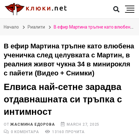
Начало
Риалити
В ефир Мартина тръпне като влюбена ученичка след целувката с Мартин, в реалния живот чукна 34 в минирокля с пайети (Видео + Снимки)
В ефир Мартина тръпне като влюбена
ученичка след целувката с Мартин, в
реалния живот чукна 34 в минирокля
с пайети (Видео + Снимки)
Елвиса най-сетне зарадва
отдавнашната си тръпка с
интимност
ОТ
ЖАСМИНА ЕДОРОВА
MARCH 27, 2025
0 КОМЕНТАРА
13160 ПРОЧИТА