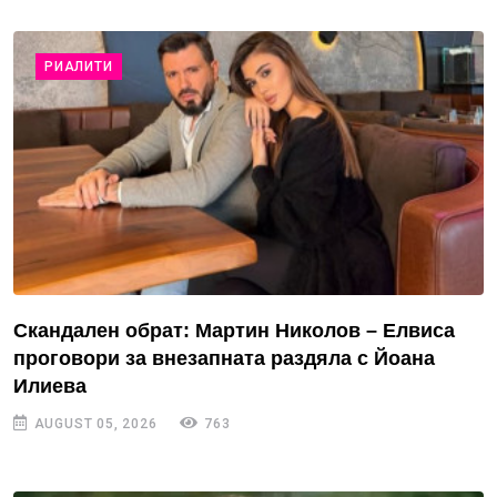
РИАЛИТИ
Скандален обрат: Мартин Николов – Елвиса
проговори за внезапната раздяла с Йоана
Илиева
AUGUST 05, 2026
763