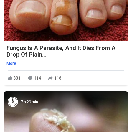
Fungus Is A Parasite, And It Dies From A
Drop Of Plain...
More
331
114
118
7 h 29 min