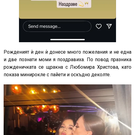
Рожденият ѝ ден ѝ донесе много пожелания и не една
и две познати моми я поздравиха. По повод празника
рожденичката се щракна с Любомира Христова, като
показа минирокле с пайети и оскъдно деколте.