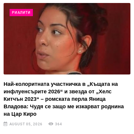
РИАЛИТИ
Най-колоритната участничка в „Къщата на
инфлуенсърите 2026“ и звезда от „Хелс
Китчън 2023“ – ромската перла Яница
Владова: Чудя се защо ме изкарват роднина
на Цар Киро
AUGUST 05, 2026
364