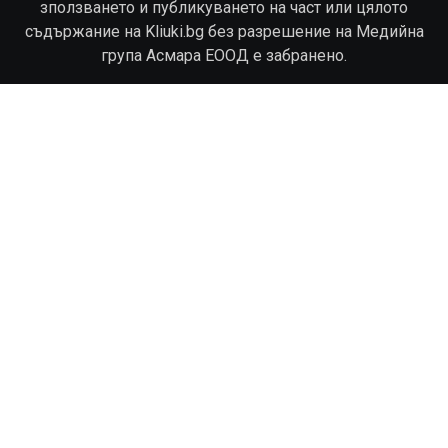
зползването и публикуването на част или цялото
съдържание на Kliuki.bg без разрешение на Медийна
група Асмара ЕООД е забранено.