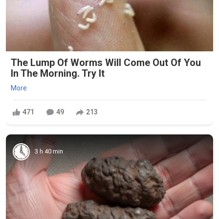
The Lump Of Worms Will Come Out Of You
In The Morning. Try It
More
471
49
213
3 h 40 min