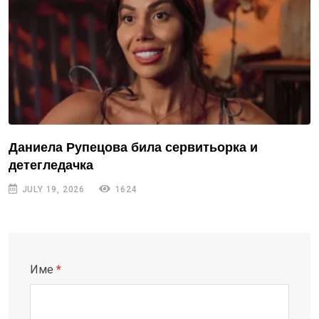
Даниела Рупецова била сервитьорка и
детегледачка
JULY 19, 2026
1624
Име
*