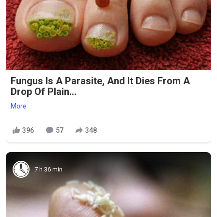
Fungus Is A Parasite, And It Dies From A
Drop Of Plain...
More
396
57
348
7 h 36 min