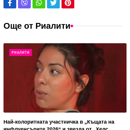
Още от Риалити
РИАЛИТИ
Най-колоритната участничка в „Къщата на
инфлуенсърите 2026“ и звезда от „Хелс