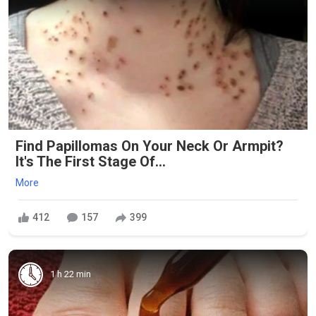
Find Papillomas On Your Neck Or Armpit?
It's The First Stage Of...
More
412
157
399
1 h 22 min