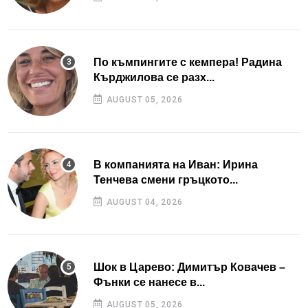
По къмпингите с кемпера! Радина
Кърджилова се разх...
AUGUST 05, 2026
В компанията на Иван: Ирина
Тенчева смени гръцкото...
AUGUST 04, 2026
Шок в Царево: Димитър Ковачев –
Фънки се нанесе в...
AUGUST 05, 2026