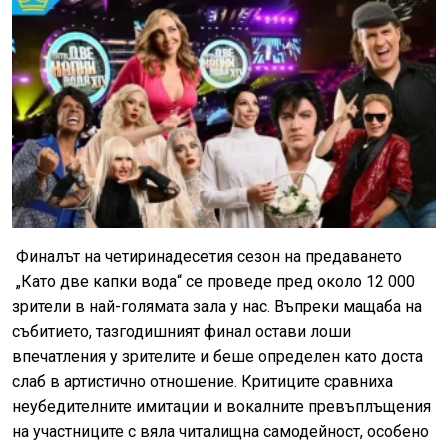
Финалът на четиринадесетия сезон на предаването
„Като две капки вода“ се проведе пред около 12 000
зрители в най-голямата зала у нас. Въпреки мащаба на
събитието, тазгодишният финал остави лоши
впечатления у зрителите и беше определен като доста
слаб в артистично отношение. Критиците сравниха
неубедителните имитации и вокалните превъплъщения
на участниците с вяла читалищна самодейност, особено