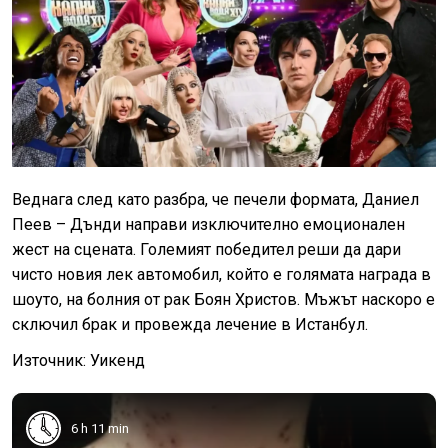
Веднага след като разбра, че печели формата, Даниел
Пеев – Дънди направи изключително емоционален
жест на сцената. Големият победител реши да дари
чисто новия лек автомобил, който е голямата награда в
шоуто, на болния от рак Боян Христов. Мъжът наскоро е
сключил брак и провежда лечение в Истанбул.
Източник: Уикенд
6 h 11 min