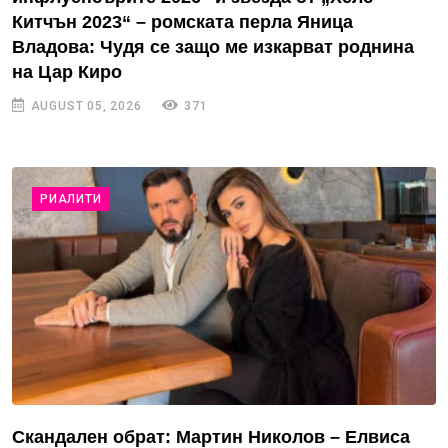
Китчън 2023“ – ромската перла Яница
Владова: Чудя се защо ме изкарват роднина
на Цар Киро
AUGUST 05, 2026
371
РИАЛИТИ
Скандален обрат: Мартин Николов – Елвиса