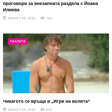
проговори за внезапната раздяла с Йоана
Илиева
AUGUST 05, 2026
763
РИАЛИТИ
Чикагото се връща в „Игри на волята“
AUGUST 05, 2026
609