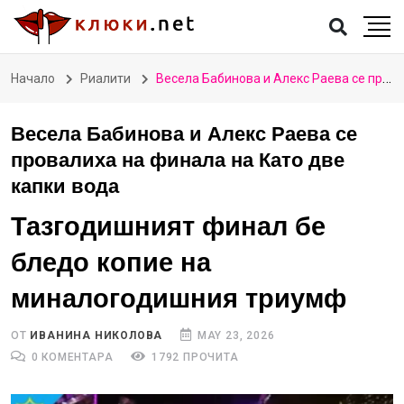
Начало
Риалити
Весела Бабинова и Алекс Раева се провалиха на финала на Като две капки вода
Весела Бабинова и Алекс Раева се
провалиха на финала на Като две
капки вода
Тазгодишният финал бе
бледо копие на
миналогодишния триумф
ОТ
ИВАНИНА НИКОЛОВА
MAY 23, 2026
0 КОМЕНТАРА
1792 ПРОЧИТА