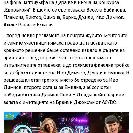
на фона на триумфа на Дара във Виена на конкурса
„Евровизия“. В шоуто се състезаваха Весела Бабинова,
Пламена, Виктор, Симона, Борис, Дънди, Иво Димчев,
Алекс Раева и Емилия.
Според новия регламент на вечерта журито, менторите
и самите участници нямаха право да гласуват, като
крайното решение беше оставено изцяло в ръцете на
зрителите. След първия етап от вота шестима от
изпълнителите отпаднаха, а до голямата финална тройка
се добраха единствено Иво Димчев, Дънди и Емилия. В
решаващия етап третото място бе отредено за Иво
Димчев, второто остана за Емилия, а абсолютен
победител стана Даниел Пеев – Дънди, който взриви
залата с имитацията на Брайън Джонсън от AC/DC.