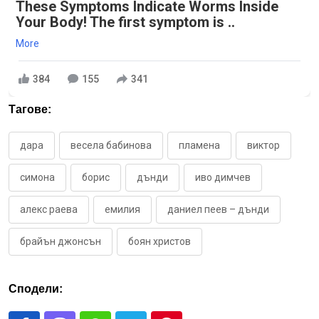
These Symptoms Indicate Worms Inside
Your Body! The first symptom is ..
More
384
155
341
Тагове:
дара
весела бабинова
пламена
виктор
симона
борис
дънди
иво димчев
алекс раева
емилия
даниел пеев – дънди
брайън джонсън
боян христов
Сподели: