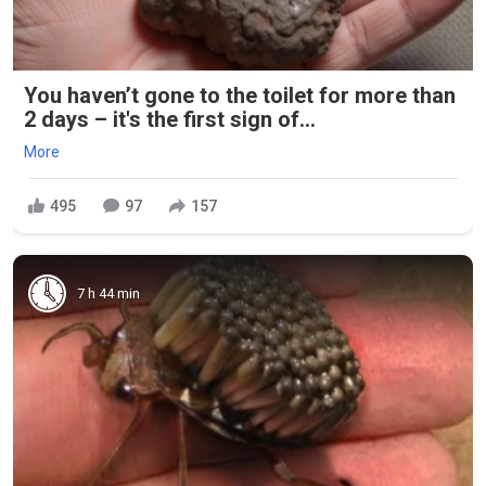
You haven’t gone to the toilet for more than
2 days – it's the first sign of...
More
495
97
157
7 h 44 min