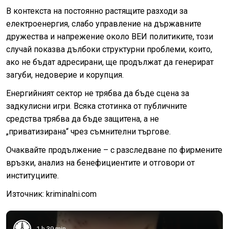
В контекста на постоянно растящите разходи за
електроенергия, слабо управление на държавните
дружества и напрежение около ВЕИ политиките, този
случай показва дълбоки структурни проблеми, които,
ако не бъдат адресирани, ще продължат да генерират
загуби, недоверие и корупция.
Енергийният сектор не трябва да бъде сцена за
задкулисни игри. Всяка стотинка от публичните
средства трябва да бъде защитена, а не
„приватизирана“ чрез съмнителни търгове.
Очаквайте продължение – с разследване по фирмените
връзки, анализ на бенефициентите и отговори от
институциите.
Източник: kriminalni.com
1 h 39 min