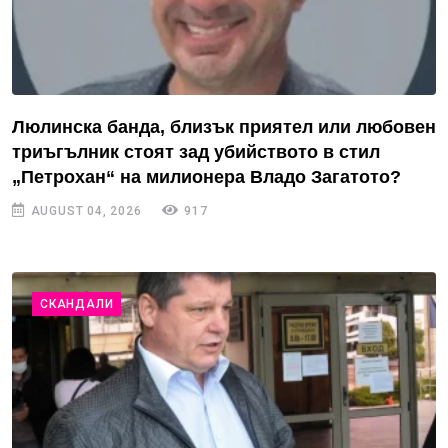
Люлинска банда, близък приятел или любовен
триъгълник стоят зад убийството в стил
„Петрохан“ на милионера Владо Загатото?
AUGUST 04, 2026
917
СКАНДАЛИ