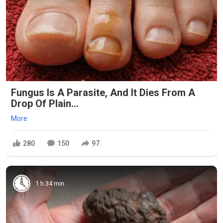
Fungus Is A Parasite, And It Dies From A
Drop Of Plain...
More
280
150
97
1 h 34 min