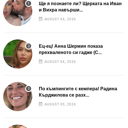
Ще я познаете ли? Щерката на Иван
и Вихра навърши...
AUGUST 04, 2026
Ец-ец! Анна Шермин показа
прехваленото си гадже (С...
AUGUST 04, 2026
По къмпингите с кемпера! Радина
Кърджилова се разх...
AUGUST 05, 2026