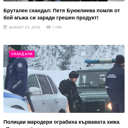
Брутален скандал: Петя Буюклиева помля от
бой мъжа си заради грешен продукт!
AUGUST 03, 2026
1708
СКАНДАЛИ
Полицаи мародери ограбиха кървавата хижа