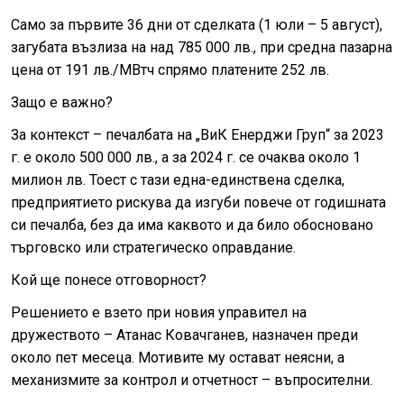
Само за първите 36 дни от сделката (1 юли – 5 август),
загубата възлиза на над 785 000 лв., при средна пазарна
цена от 191 лв./МВтч спрямо платените 252 лв.
Защо е важно?
За контекст – печалбата на „ВиК Енерджи Груп“ за 2023
г. е около 500 000 лв., а за 2024 г. се очаква около 1
милион лв. Тоест с тази една-единствена сделка,
предприятието рискува да изгуби повече от годишната
си печалба, без да има каквото и да било обосновано
търговско или стратегическо оправдание.
Кой ще понесе отговорност?
Решението е взето при новия управител на
дружеството – Атанас Ковачганев, назначен преди
около пет месеца. Мотивите му остават неясни, а
механизмите за контрол и отчетност – въпросителни.