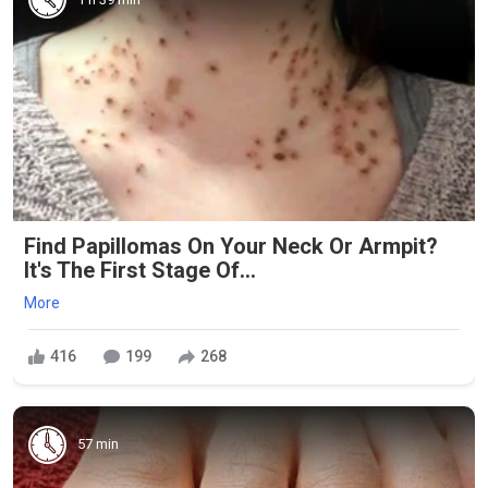
Find Papillomas On Your Neck Or Armpit?
It's The First Stage Of...
More
416
199
268
57 min