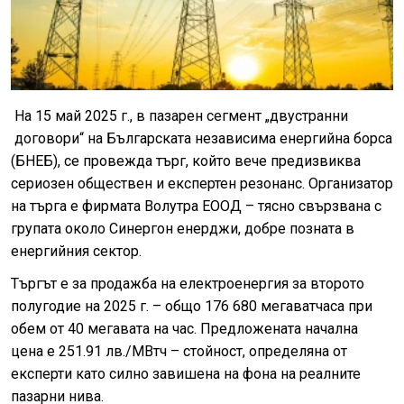
На 15 май 2025 г., в пазарен сегмент „двустранни
договори“ на Българската независима енергийна борса
(БНЕБ), се провежда търг, който вече предизвиква
сериозен обществен и експертен резонанс. Организатор
на търга е фирмата Волутра ЕООД – тясно свързвана с
групата около Синергон енерджи, добре позната в
енергийния сектор.
Търгът е за продажба на електроенергия за второто
полугодие на 2025 г. – общо 176 680 мегаватчаса при
обем от 40 мегавата на час. Предложената начална
цена е 251.91 лв./МВтч – стойност, определяна от
експерти като силно завишена на фона на реалните
пазарни нива.