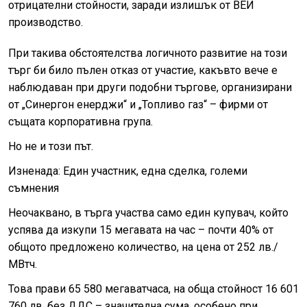
отрицателни стойности, заради излишък от ВЕИ
производство.
При такива обстоятелства логичното развитие на този
търг би било пълен отказ от участие, какъвто вече е
наблюдаван при други подобни търгове, организирани
от „Синергон енерджи“ и „Топливо газ“ – фирми от
същата корпоративна група.
Но не и този път.
Изненада: Един участник, една сделка, големи
съмнения
Неочаквано, в търга участва само един купувач, който
успява да изкупи 15 мегавата на час – почти 40% от
общото предложено количество, на цена от 252 лв./
МВтч.
Това прави 65 580 мегаватчаса, на обща стойност 16 601
760 лв. без ДДС – значителна сума, особено при