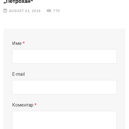
„Петрохан“
AUGUST 03, 2026
770
Име
*
E-mail
Коментар
*