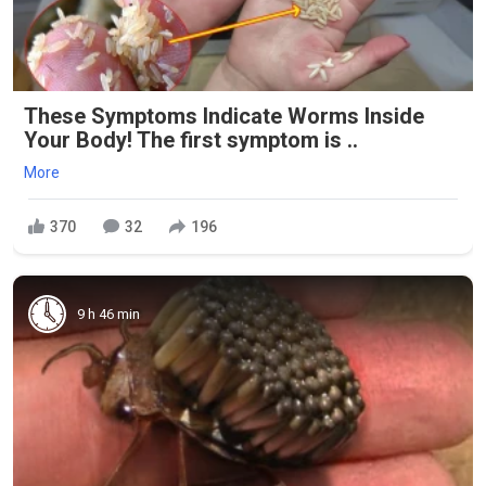
These Symptoms Indicate Worms Inside
Your Body! The first symptom is ..
More
370
32
196
9 h 46 min