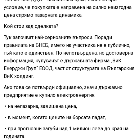
условие, че покупката е направена на силно неизгодна
цена спрямо пазарната динамика.
Кой стои зад сделката?
Тук започват най-сериозните въпроси. Поради
правилата на БНЕБ, името на участника не е публично,
тъй като е единствен. По непотвърдена, но достоверна
информация, купувачът е държавната фирма „ВиК
Енерджи Груп“ ЕООД, част от структурата на Българския
ВиК холдинг.
Ако това се потвърди официално, значи държавно
предприятие е купило електроенергия:
• на непазарна, завишена цена,
• в момент, когато цените на борсата падат,
• при прогнозни загуби над 1 милион лева до края на
годината.