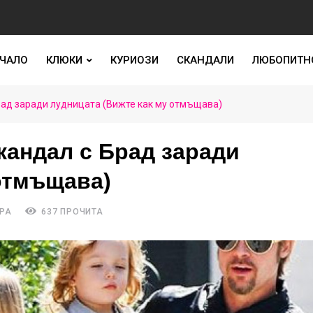
ЧАЛО
КЛЮКИ
КУРИОЗИ
СКАНДАЛИ
ЛЮБОПИТН
ад заради лудницата (Вижте как му отмъщава)
кандал с Брад заради
отмъщава)
РА
637 ПРОЧИТА