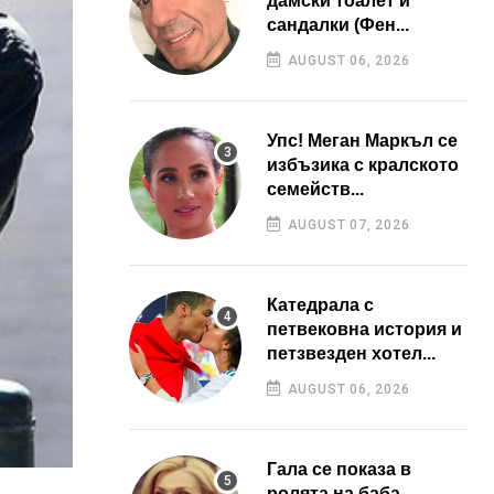
дамски тоалет и
сандалки (Фен...
AUGUST 06, 2026
Упс! Меган Маркъл се
избъзика с кралското
семейств...
AUGUST 07, 2026
Катедрала с
петвековна история и
петзвезден хотел...
AUGUST 06, 2026
Гала се показа в
ролята на баба