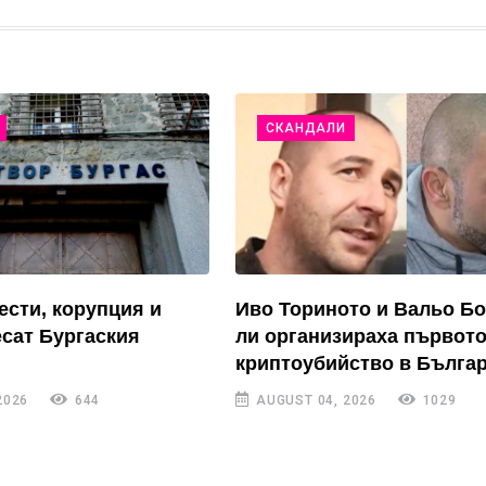
СКАНДАЛИ
ести, корупция и
Иво Ториното и Вальо Б
есат Бургаския
ли организираха първот
криптоубийство в Бълга
2026
644
AUGUST 04, 2026
1029