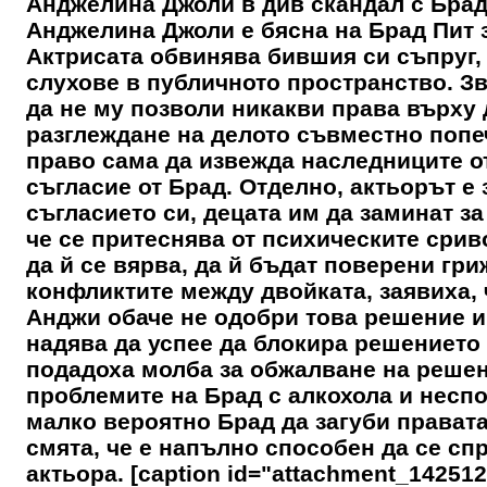
Анджелина Джоли в див скандал с Брад 
Анджелина Джоли е бясна на Брад Пит з
Актрисата обвинява бившия си съпруг, 
слухове в публичното пространство. Зве
да не му позволи никакви права върху
разглеждане на делото съвместно попе
право сама да извежда наследниците от
съгласие от Брад. Отделно, актьорът е 
съгласието си, децата им да заминат за
че се притеснява от психическите срив
да й се вярва, да й бъдат поверени гри
конфликтите между двойката, заявиха,
Анджи обаче не одобри това решение и 
надява да успее да блокира решението 
подадоха молба за обжалване на решен
проблемите на Брад с алкохола и неспо
малко вероятно Брад да загуби правата.
смята, че е напълно способен да се спр
актьора. [caption id="attachment_142512"