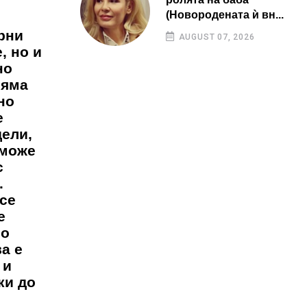
(Новородената ѝ вн...
ерни
AUGUST 07, 2026
, но и
но
няма
но
е
дели,
 може
с
.
 се
е
но
а е
 и
ки до