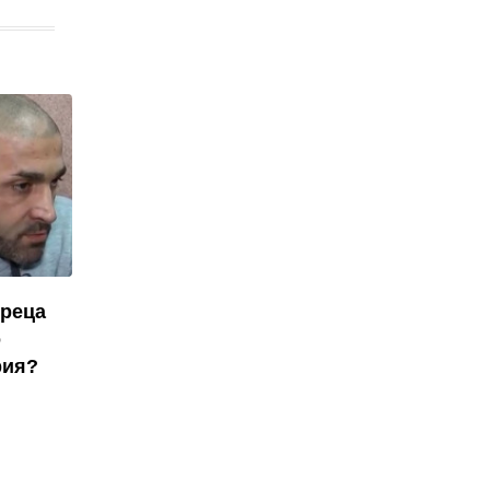
ореца
о
рия?