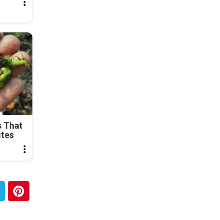
s That
ites