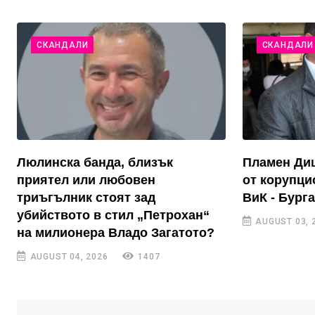
СКАНДАЛИ
СКАНДАЛИ
Люлинска банда, близък
Пламен Диш
приятел или любовен
от корупци
триъгълник стоят зад
ВиК - Бург
убийството в стил „Петрохан“
AUGUST 03, 
на милионера Владо Загатото?
AUGUST 04, 2026
1407