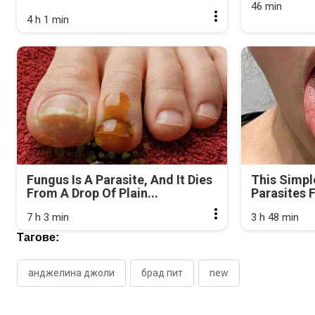
46 min
4 h 1 min
Fungus Is A Parasite, And It Dies
This Simpl
From A Drop Of Plain...
Parasites 
7 h 3 min
3 h 48 min
Тагове:
анджелина джоли
брад пит
new