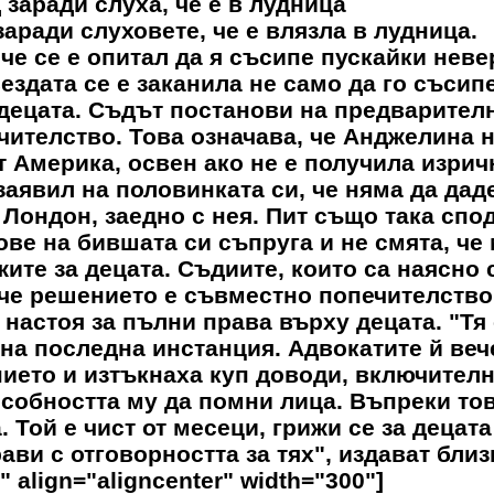
заради слуха, че е в лудница
аради слуховете, че е влязла в лудница.
че се е опитал да я съсипе пускайки нев
здата се е заканила не само да го съсипе
 децата. Съдът постанови на предварител
чителство. Това означава, че Анджелина 
 Америка, освен ако не е получила изрич
заявил на половинката си, че няма да дад
 Лондон, заедно с нея. Пит също така спо
ове на бившата си съпруга и не смята, че
жите за децата. Съдиите, които са наясно 
 че решението е съвместно попечителство
настоя за пълни права върху децата. "Тя
на последна инстанция. Адвокатите й веч
ието и изтъкнаха куп доводи, включител
собността му да помни лица. Въпреки тов
 Той е чист от месеци, грижи се за децата
ави с отговорността за тях", издават близ
 align="aligncenter" width="300"]