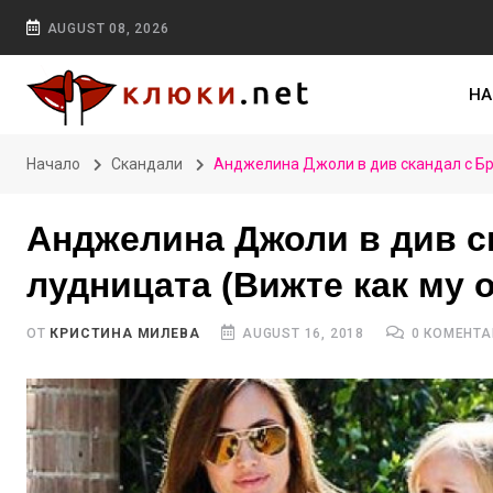
AUGUST 08, 2026
НА
Начало
Скандали
Анджелина Джоли в див скандал с Бр
Анджелина Джоли в див с
лудницата (Вижте как му 
ОТ
КРИСТИНА МИЛЕВА
AUGUST 16, 2018
0 КОМЕНТА