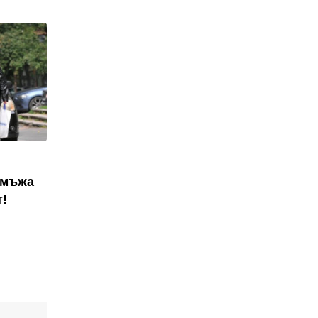
 мъжа
т!