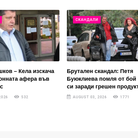
СКАНДАЛИ
ков – Кела изскача
Брутален скандал: Петя
онната афера във
Буюклиева помля от бой
ас
си заради грешен продук
2026
532
AUGUST 03, 2026
1771