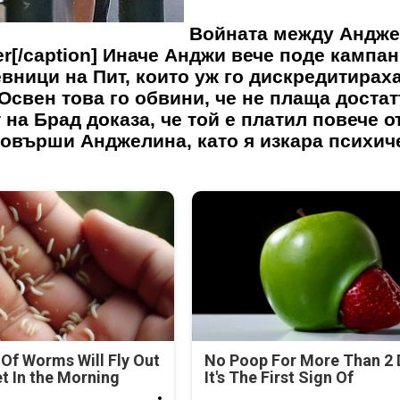
Войната между Андж
er[/caption] Иначе Анджи вече поде кампа
вници на Пит, които уж го дискредитираха
Освен това го обвини, че не плаща доста
 на Брад доказа, че той е платил повече о
довърши Анджелина, като я изкара психич
Of Worms Will Fly Out
No Poop For More Than 2 
et In the Morning
It's The First Sign Of