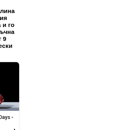
елина
ния
 и го
тъчна
т 9
ески
Days -