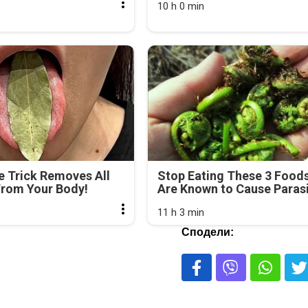
10 h 0 min
e Trick Removes All
Stop Eating These 3 Food
From Your Body!
Are Known to Cause Paras
11 h 3 min
Сподели: