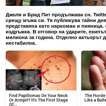
Джоли и Брад Пит продължава сн. Twitt
срещу мъжа си. Тя публикува тайни дне
представяха като наркоман и пияница. 
издръжка. В отговор на ударите, екипът
милиона за година. Отделно актьорът 
нестабилна.
Find Papillomas On Your Neck
The Horde 
Or Armpit? It's The First Stage
Like a Bull
Of...