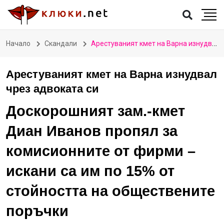
Начало
Скандали
Арестуваният кмет на Варна изнудвал чрез адвоката си
Арестуваният кмет на Варна изнудвал
чрез адвоката си
Доскорошният зам.-кмет
Диан Иванов пропял за
комисионните от фирми –
искани са им по 15% от
стойността на обществените
поръчки