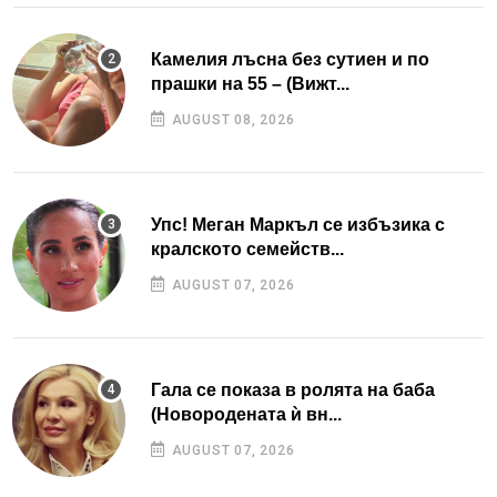
Камелия лъсна без сутиен и по
прашки на 55 – (Вижт...
AUGUST 08, 2026
Упс! Меган Маркъл се избъзика с
кралското семейств...
AUGUST 07, 2026
Гала се показа в ролята на баба
(Новородената ѝ вн...
AUGUST 07, 2026