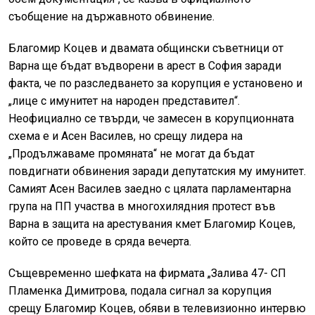
съобщение на държавното обвинение.
Благомир Коцев и двамата общински съветници от
Варна ще бъдат въдворени в арест в София заради
факта, че по разследването за корупция е установено и
„лице с имунитет на народен представител“.
Неофициално се твърди, че замесен в корупционната
схема е и Асен Василев, но срещу лидера на
„Продължаваме промяната“ не могат да бъдат
повдигнати обвинения заради депутатския му имунитет.
Самият Асен Василев заедно с цялата парламентарна
група на ПП участва в многохилядния протест във
Варна в защита на арестувания кмет Благомир Коцев,
който се проведе в сряда вечерта.
Същевременно шефката на фирмата „Залива 47- СП
Пламенка Димитрова, подала сигнал за корупция
срещу Благомир Коцев, обяви в телевизионно интервю