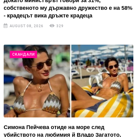
Докато министърът говори за 31%,
собственото му държавно дружество е на 58%
- крадецът вика дръжте крадеца
AUGUST 08, 2026
329
СКАНДАЛИ
Симона Пейчева отиде на море след
убийството на любимия й Владо Загатото,