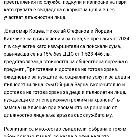
престъпления по служба, подкупи и изпиране на пари,
като групата е създадена с користна цел и в нея
участват длъжностни лица.
„Благомир Коцев, Николай Стефанов и Йордан
Кателиев са привлечени и за това, че през август 2024
г. в съучастие като извършители са поискали сума,
равняваща се на 15% без ДДС от 1 523 446 лв.,
представляваща стойността на обществена поръчка с
предмет „Приготвяне и доставка на готова храна,
ежедневно за нуждите на социалните услуги за деца и
пълнолетни лица към Община Варна, включително и
доставка на готова храна за деца и пълнолетни лица,
нуждаещи се от специфичен режим на хранене“, в
замяна на влияние при вземането на решение от
длъжностно лице във връзка със службата му.
Разпитани са множество свидетели, събрана е голям
обем документация“, се казва в официалното