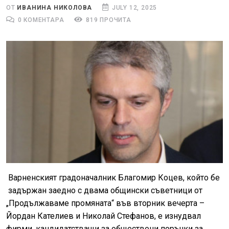
ОТ
ИВАНИНА НИКОЛОВА
JULY 12, 2025
0 КОМЕНТАРА
819 ПРОЧИТА
Варненският градоначалник Благомир Коцев, който бе
задържан заедно с двама общински съветници от
„Продължаваме промяната“ във вторник вечерта –
Йордан Кателиев и Николай Стефанов, е изнудвал
фирми, кандидатстващи за обществени поръчки за