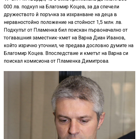
000 лв. подкуп на Благомир Коцев, за да спечели
дружеството й поръчка за изхранване на деца в
неравностойно положение на стойност 1,5 млн. лв.
Подкупът от Пламенка бил поискан първоначално от
тогавашния заместник-кмет на Варна Диан Иванов,
който изрично уточнил, че предава дословно думите на
Благомир Коцев. Впоследствие и кметът на Варна си
поискал комисиона от Пламенка Димитрова.