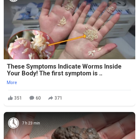
These Symptoms Indicate Worms Inside
Your Body! The first symptom is ..
More
351
60
371
7 h 23 min