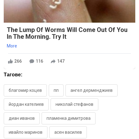
The Lump Of Worms Will Come Out Of You
In The Morning. Try It
More
266
116
147
Тагове:
благомир коцев
пп
ангел дерменджиев
йордан кателиев
николай стефанов
диан иванов
пламенка димитрова
ивайло маринов
асен василев