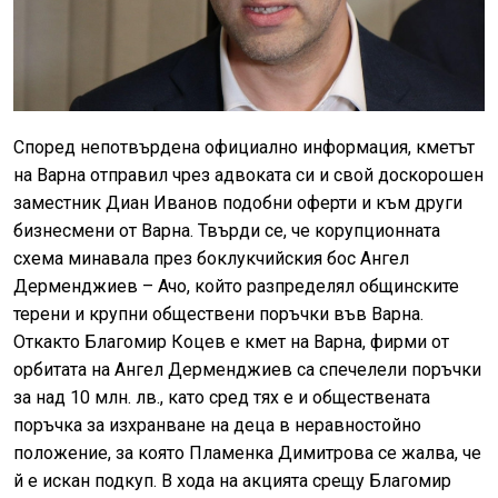
Според непотвърдена официално информация, кметът
на Варна отправил чрез адвоката си и свой доскорошен
заместник Диан Иванов подобни оферти и към други
бизнесмени от Варна. Твърди се, че корупционната
схема минавала през боклукчийския бос Ангел
Дерменджиев – Ачо, който разпределял общинските
терени и крупни обществени поръчки във Варна.
Откакто Благомир Коцев е кмет на Варна, фирми от
орбитата на Ангел Дерменджиев са спечелели поръчки
за над 10 млн. лв., като сред тях е и обществената
поръчка за изхранване на деца в неравностойно
положение, за която Пламенка Димитрова се жалва, че
й е искан подкуп. В хода на акцията срещу Благомир