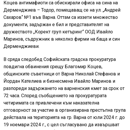
Коцев антимафиоти са обискирали офиса на сина на
Дерменджиев – Тодор, помещаващ се на ул. „Андрей
Сахаров“ №1 във Варна. Оттам са иззети множество
документи, задържан е бил и представителят на
дружеството „Корект груп кетъринг“ ООД Ивайло
Маринов, съдружник в няколко фирми на баща и син
Дерменджиеви.
В сряда следобед Софийската градска прокуратура
повдигна обвинения срещу Благомир Коцев,
общинските съветници от Варна Николай Стефанов и
Йордан Кателиев и бизнесмена Ивайло Маринов и
разпореди задържането на варненския кмет за срок от
72 часа. Според съобщението на прокуратурата
четиримата са привлечени към наказателна
отговорност за участие в организирана престъпна група
действала на територията на гр. Варна от юли 2024 г. до
19 ноември 2024 г., с цел съгласувано да извършват