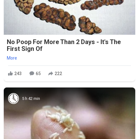
No Poop For More Than 2 Days - It's The
First Sign Of
More
243
65
222
5 h 42 min