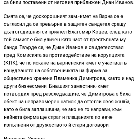
са били поставени от неговия приближен Диан Иванов.
Смята се, че доскорошният зам.-кмет на Варна се е
съгласил да се превърне в защитен свидетел срещу
дългогодишния си приятел Благомир Коцев, след като
той самият е бил уличен като част от престъпната му
банда. Твърде се, че Диан Иванов е свидетелствал
пред Комисията за противодействие на корупцията
(КПК), че по искане на варненския кмет е участвал в
изнудването на собственичката на фирма за
обществено хранене Пламенка Димитрова, както и над
други бизнесмени. Бившият заместник-кмет
потвърдил пред разследващите, че Димитрова е била
обект на неправомерен натиск да оттегли своя жалба,
като е била заплашвана, че ако не го направи, към
нейната фирма ще спрат и плащанията по вече
изпълнени от дружеството й стари договори.
Източник: Уикенд