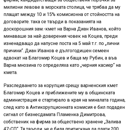
милиони левове в морската столица, че трябва да му
плащат между 10 и 15% комисионна от стойността на
договорите. така се твърди в показанията на
доскорошния зам.-кмет на Варна Диан Иванов, който
минаваше за най-доверения човек на Коцев, преди
изненадващо да напусне поста на 5 май т.г. по „лични
причини“. Диан Иванов е дългогодишен семеен
адвокат на Благомир Коцев и баща му Рубин, а във
Варна мнозина го определяха като „черния касиер“ на
кмета.
Разследването за корупция срещу варненския кмет
Благомир Коцев и приближените му в общинската
администрация е стартирало в края на миналата година,
след като в Антикорупционната комисия е бил подаден
сигнал от бизнесдамата Пламенка Димитрова,
собственик на фирма за обществено хранене „Залива
47-СП“. Тя твърди, че е била притискана да плати 200