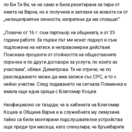
по Би Ти Ви, че не само е била рекетирана за пари от
кмета на Варна, но е получила и заплахи за живота си от
„нелицеприятни личности, изпратени да ме сплашат“.
„Повече от 16 г. съм партньор на общината, а от 35
години работя. За първи път ми искат подкуп и съм
подложена на натиск и неправомерни действия.
Поискаха проценти от стойността на обществените
поръчки и по други договори за услуги, по които аз
участвам“, обяви. Димитрова. Тя не отрече, че по
разследването може да има записи със СРС, и то с
нейно участие. След подаването на сигнала Пламенка е
имала още една среща с Благомир Коцев.
Неофициално се твърди, че в кабинета на Благомир
Коцев в Община Варна и в служебната му лимузина
тайно са били монтирани подслушвателни устройства
още преди три месеца, като спекулира, че бръмбарите