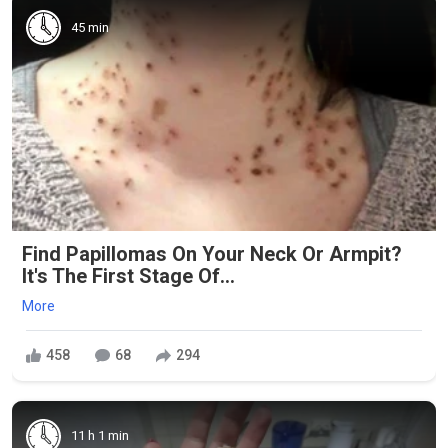
45 min
Find Papillomas On Your Neck Or Armpit?
It's The First Stage Of...
More
458
68
294
11 h 1 min