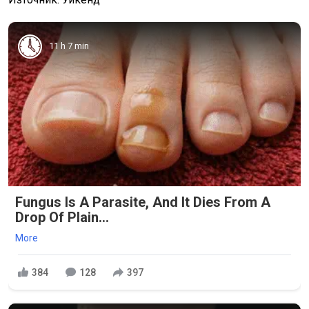
11 h 7 min
Fungus Is A Parasite, And It Dies From A
Drop Of Plain...
More
384
128
397