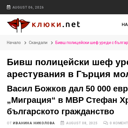
AUGUST 06, 2026
НА
Начало
Скандали
Бивш полицейски шеф уреди с българ
Бивш полицейски шеф уре
арестувания в Гърция мо
Васил Божков дал 50 000 ев
„Миграция“ в МВР Стефан Хр
българското гражданство
ОТ
ИВАНИНА НИКОЛОВА
AUGUST 08, 2025
0 КОМЕН