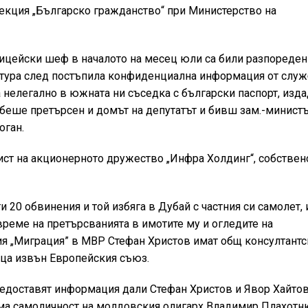
рекция „Българско гражданство“ при Министерство на
лицейски шеф в началото на месец юли са били разпореден
атура след постъпила конфиденциална информация от служ
нелегално в южната ни съседка с български паспорт, изда
 беше претърсен и домът на депутатът и бивш зам.-министъ
оган.
рист на акционерното дружество „Инфра Холдинг“, собствен
ти 20 обвинения и той избяга в Дубай с частния си самолет,
реме на претърсванията в имотите му и огледите на
я „Миграция” в МВР Стефан Христов имат общ консултантс
ица извън Европейския съюз.
редоставят информация дали Стефан Христов и Явор Хайтов
има самоличност на молдовския олигарх Владимир Плахотн