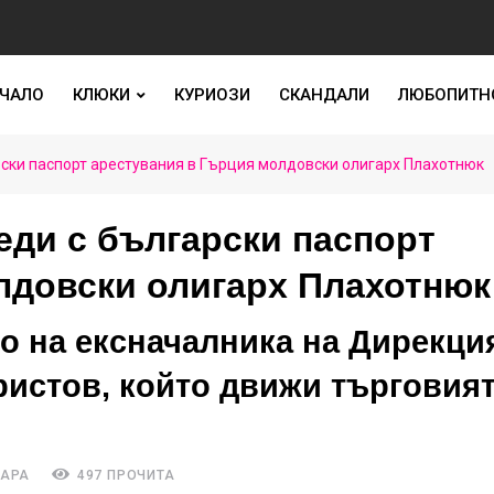
ЧАЛО
КЛЮКИ
КУРИОЗИ
СКАНДАЛИ
ЛЮБОПИТН
ски паспорт арестувания в Гърция молдовски олигарх Плахотнюк
ди с български паспорт
лдовски олигарх Плахотнюк
ро на ексначалника на Дирекци
истов, който движи търговият
ТАРА
497 ПРОЧИТА