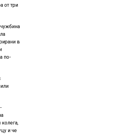
а от три
 чужбина
ила
рирани в
и
а по-
с
били
-
на
 колега,
цу и че