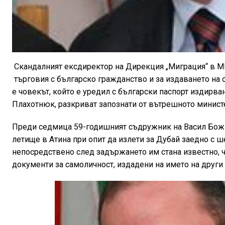
Скандалният ексдиректор на Дирекция „Миграция“ в МВР
търговия с българско гражданство и за издаването на 
е човекът, който е уредил с български паспорт издирв
Плахотнюк, разкриват запознати от вътрешното минист
Преди седмица 59-годишният съдружник на Васил Божк
летище в Атина при опит да излети за Дубай заедно с ш
непосредствено след задържането им стана известно, 
документи за самоличност, издадени на името на други