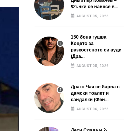
Димитър Ковачев –
Фънки се нанесе в...
AUGUST 05, 2026
150 бона гушва
Коцето за
разкостеното си ауди
(Дра...
AUGUST 05, 2026
Драго Чая се барна с
дамски тоалет и
сандалки (Фен...
AUGUST 06, 2026
Деси Слава и 2-