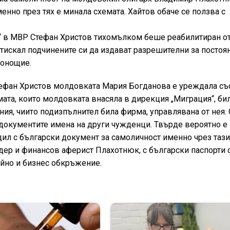
енно през тях е минала схемата. Хайтов обаче се ползва с
я“ в МВР Стефан Христов тихомълком беше реабилитиран о
итискал подчинените си да издават разрешителни за постоя
нонощие.
тефан Христов молдовката Мария Богданова е уреждала със
ата, които молдовката внасяла в дирекция „Миграция“, би
ния, чиито подизпълнител била фирма, управлявана от нея.
документите имена на други чужденци. Твърде вероятно е
ил с български документ за самоличност именно чрез тази
ер и финансов аферист Плахотнюк, с български паспорти 
ейно и бизнес обкръжение.