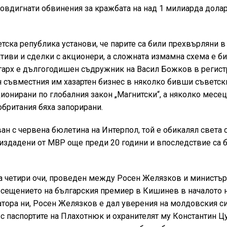
 повдигнати обвинения за кражбата на над 1 милиарда долар
ска република установи, че парите са били прехвърляни в
тиви и сделки с акционери, а сложната измамна схема е б
арх е дългогодишен съдружник на Васил Божков в регист
 съвместния им хазартен бизнес в няколко бивши съветск
ионирани по глобалния закон „Магнитски“, а няколко месец
британия бяха запорирани.
ан с червена бюлетина на Интерпол, той е обикалял света 
 издадени от МВР още преди 20 години и впоследствие са 
на четири очи, проведен между Росен Желязков и министър
осещението на българския премиер в Кишинев в началото 
тора ни, Росен Желязков е дал уверения на молдовския си
с паспортите на Плахотнюк и охранителят му Константин Цу