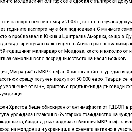
и които молдовският олигарх се е сдобил с български докум
ски паспорт през септември 2004 г., когато получава доку
ез годините паспорта му е бил подновяван. С мнимата сам
сто е пребивавал в Южна и Централна Америка, също в Ду
да бъде арестуван на летището в Атина при специализира
е 59-годишният милиардер от Молдова, както и няколко от н
нти за самоличност с посредничеството на Васил Божков.
ция „Миграция“ в МВР Стефан Христов, който е уредил изд
хотнюк срещу получен подкуп от 50 000 евро. Твърди се, ч
му уволнение от МВР, Христов е продължил да ръководи сх
 чужденци.
ефан Христов беше обискиран от антимафиоти от ГДБОП в 
рупа, уреждала незаконно българско гражданство на чужде
следването, бандата, ръководена от бившия МВР шеф, е из
ход на молдовци и украинци, а в схемата активно е участв