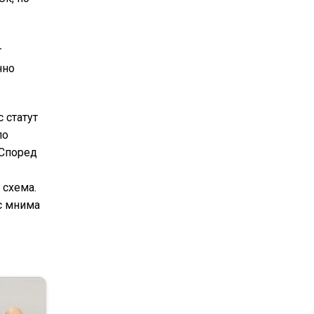
т
нно
 статут
ло
 Според
 схема.
с мнима