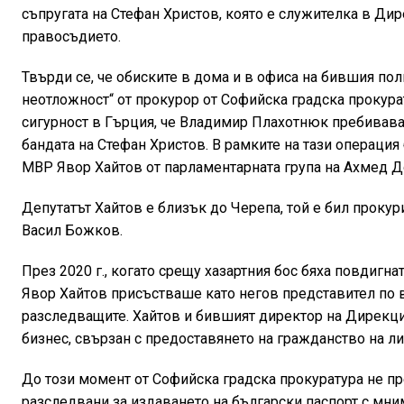
съпругата на Стефан Христов, която е служителка в Ди
правосъдието.
Твърди се, че обиските в дома и в офиса на бившия по
неотложност“ от прокурор от Софийска градска прокур
сигурност в Гърция, че Владимир Плахотнюк пребивава 
бандата на Стефан Христов. В рамките на тази операция
МВР Явор Хайтов от парламентарната група на Ахмед Д
Депутатът Хайтов е близък до Черепа, той е бил проку
Васил Божков.
През 2020 г., когато срещу хазартния бос бяха повдигна
Явор Хайтов присъстваше като негов представител по в
разследващите. Хайтов и бившият директор на Дирекци
бизнес, свързан с предоставянето на гражданство на л
До този момент от Софийска градска прокуратура не п
разследвани за издаването на български паспорт с мн