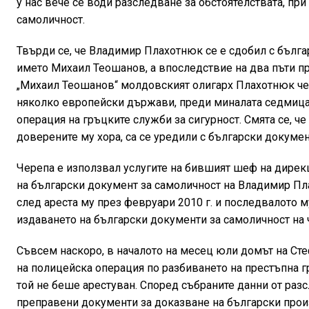
у нас вече се води разследване за обстоятелствата, пр
самоличност.
Твърди се, че Владимир Плахотнюк се е сдобил с българ
името Михаил Теошанов, а впоследствие на два пъти пр
„Михаил Теошанов“ молдовският олигарх Плахотнюк че
няколко европейски държави, преди миналата седмица 
операция на гръцките служби за сигурност. Смята се, ч
доверените му хора, са се уредили с български докуме
Черепа е използвал услугите на бившият шеф на дирек
на български документ за самоличност на Владимир Пла
след ареста му през февруари 2010 г. и последвалото 
издаването на български документи за самоличност на
Съвсем наскоро, в началото на месец юли домът на Ст
на полицейска операция по разбиването на престъпна г
той не беше арестуван. Според събраните данни от раз
преправени документи за доказване на български произ