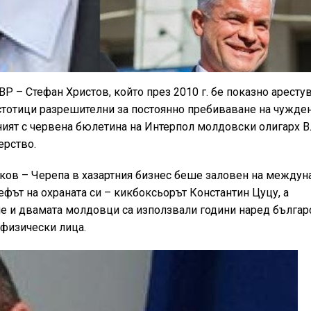
 – Стефан Христов, който през 2010 г. бе показно арестув
стотици разрешителни за постоянно пребиваване на чужден
аният с червена бюлетина на Интерпол молдовски олигарх 
ерство.
ов – Черепа в хазартния бизнес беше заловен на междун
ефът на охраната си – кикбоксьорът Константин Цуцу, а
че и двамата молдовци са използвали години наред българ
 физически лица.