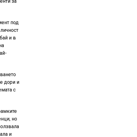
енти за
мент под
оличност
бай и в
на
ай-
аването
е дори и
емата с
рамките
нци, но
ползвала
ала и