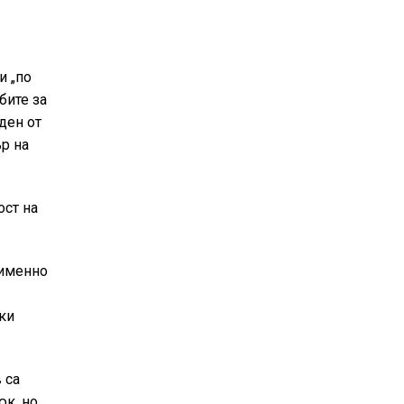
и „по
бите за
ден от
р на
ост на
 именно
ки
 са
юк, но