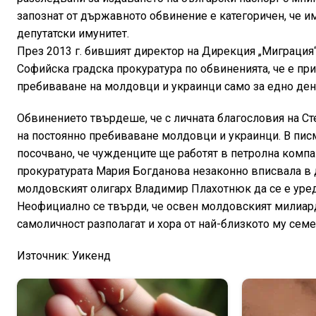
запознат от държавното обвинение е категоричен, че им
депутатски имунитет.
През 2013 г. бившият директор на Дирекция „Миграци
Софийска градска прокуратура по обвиненията, че е пр
пребиваване на молдовци и украинци само за едно де
Обвинението твърдеше, че с личната благословия на С
на постоянно пребиваване молдовци и украинци. В писм
посочвано, че чужденците ще работят в петролна компа
прокуратурата Мария Богданова незаконно вписвала в 
молдовският олигарх Владимир Плахотнюк да се е уред
Неофициално се твърди, че освен молдовският милиард
самоличност разполагат и хора от най-близкото му сем
Източник: Уикенд