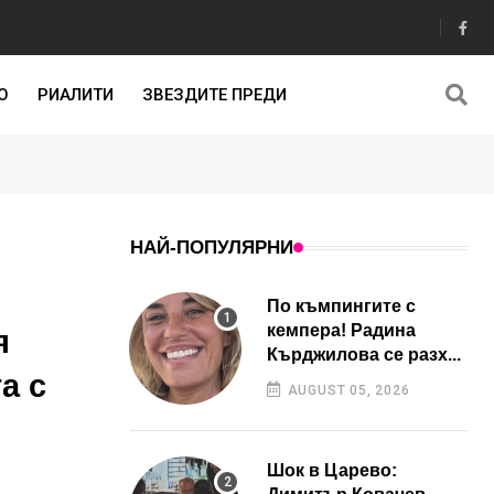
О
РИАЛИТИ
ЗВЕЗДИТЕ ПРЕДИ
НАЙ-ПОПУЛЯРНИ
По къмпингите с
кемпера! Радина
я
Кърджилова се разх...
а с
AUGUST 05, 2026
Шок в Царево: