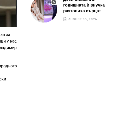
годишната ѝ внучка
разтопиха сърцат...
AUGUST 05, 2026
ан за
ци у нас,
Владимир
ародното
ски