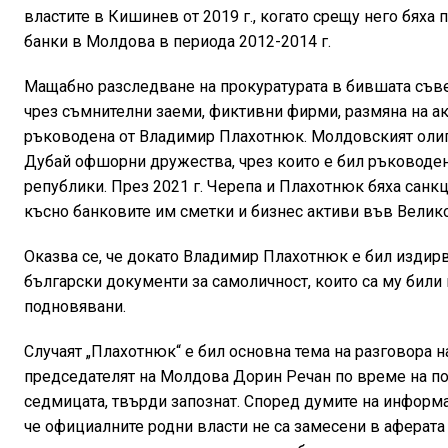
властите в Кишинев от 2019 г., когато срещу него бяха
банки в Молдова в периода 2012-2014 г.
Мащабно разследване на прокуратурата в бившата съвет
чрез съмнителни заеми, фиктивни фирми, размяна на ак
ръководена от Владимир Плахотнюк. Молдовският олиг
Дубай офшорни дружества, чрез които е бил ръководен
републики. През 2021 г. Черепа и Плахотнюк бяха санкц
късно банковите им сметки и бизнес активи във Велико
Оказва се, че докато Владимир Плахотнюк е бил издирв
български документи за самоличност, които са му били
подновявани.
Случаят „Плахотнюк“ е бил основна тема на разговора 
председателят на Молдова Дорин Речан по време на п
седмицата, твърди запознат. Според думите на информа
че официалните родни власти не са замесени в аферата 