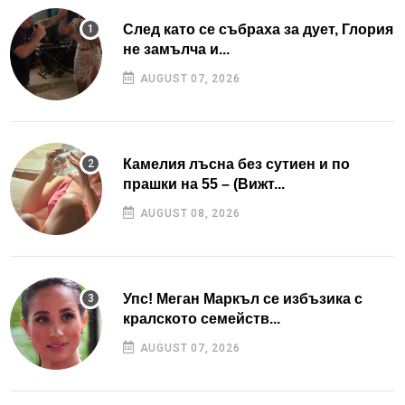
След като се събраха за дует, Глория
не замълча и...
AUGUST 07, 2026
Камелия лъсна без сутиен и по
прашки на 55 – (Вижт...
AUGUST 08, 2026
Упс! Меган Маркъл се избъзика с
кралското семейств...
AUGUST 07, 2026