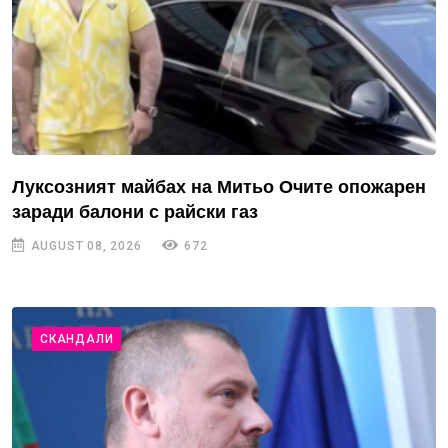
Луксозният майбах на Митьо Очите опожарен
заради балони с райски газ
AUGUST 08, 2026
672
СКАНДАЛИ