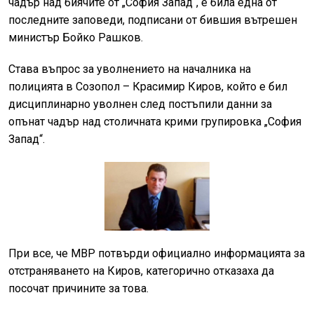
чадър над биячите от „София Запад“, е била една от
последните заповеди, подписани от бившия вътрешен
министър Бойко Рашков.
Става въпрос за уволнението на началника на
полицията в Созопол – Красимир Киров, който е бил
дисциплинарно уволнен след постъпили данни за
опънат чадър над столичната крими групировка „София
Запад“.
При все, че МВР потвърди официално информацията за
отстраняването на Киров, категорично отказаха да
посочат причините за това.