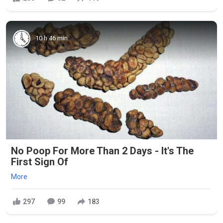
10 h 46 min
No Poop For More Than 2 Days - It's The
First Sign Of
More
297
99
183