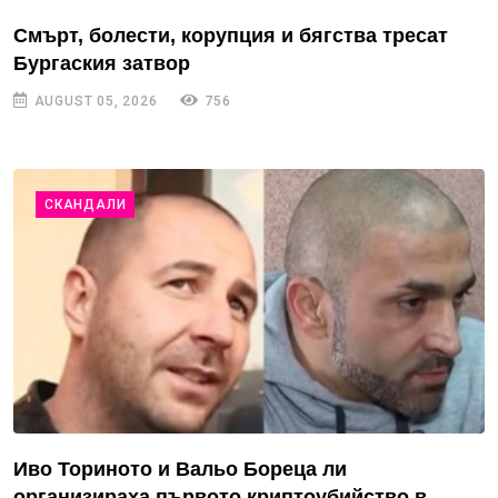
Смърт, болести, корупция и бягства тресат
Бургаския затвор
AUGUST 05, 2026
756
СКАНДАЛИ
Иво Ториното и Вальо Бореца ли
организираха първото криптоубийство в