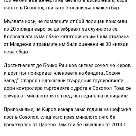
той не бил във вечерта на мелето в дискотеката, кара
лятото в Созопол, тъй като стопанисва плажен бар.
Мълвата носи, че помлените от бой полицаи поискали
по 20 хиляди евро, за да забравят за случилото се.
Колосалната сума обаче категорично им била отказана
от Младежа и травмите им били оценени на 30 хиляди
лева общо.
Достигналият до Бойко Рашков сигнал сочел, че Киров
и друг път прикривал членовете на бандата „София
Запад“. Според недоказани твърдения групировката
дори контролира търговията с дрога в Созопол. Това се
случва от миналото лято пред погледите на полицаите.
Припомняме, че Киров изкара само година на шефския
пост в Созопол, след като през миналото лято бе
прехвърлен от Царево. Там той бе началник от 2013 г.