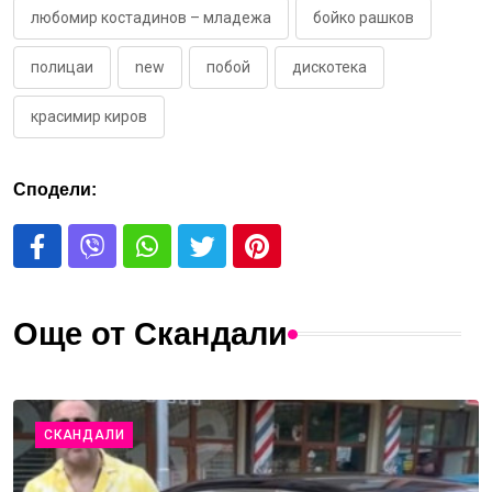
любомир костадинов – младежа
бойко рашков
полицаи
new
побой
дискотека
красимир киров
Сподели:
Още от Скандали
СКАНДАЛИ