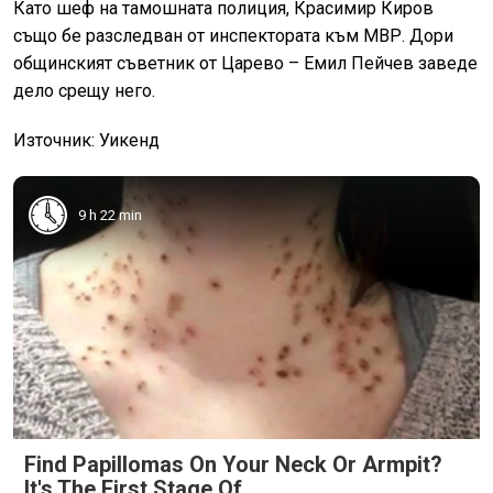
Като шеф на тамошната полиция, Красимир Киров
също бе разследван от инспектората към МВР. Дори
общинският съветник от Царево – Емил Пейчев заведе
дело срещу него.
Източник: Уикенд
9 h 22 min
Find Papillomas On Your Neck Or Armpit?
It's The First Stage Of...