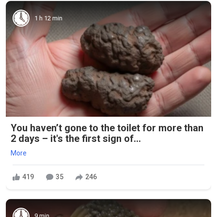
1 h 12 min
You haven’t gone to the toilet for more than
2 days – it's the first sign of...
More
419
35
246
9 min