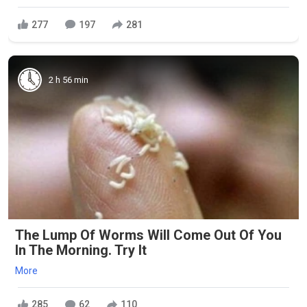
277
197
281
2 h 56 min
The Lump Of Worms Will Come Out Of You
In The Morning. Try It
More
285
62
110