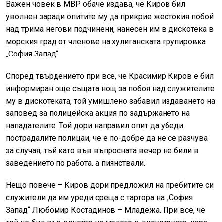
Важен човек в МВР обаче издава, че Киров бил
уволнен заради опитите му да прикрие жестокия побой
над трима негови подчинени, нанесен им в дискотека в
морския град от членове на хулиганската групировка
„София Запад“.
Според твърдението при все, че Красимир Киров е бил
информиран още същата нощ за побоя над служителите
му в дискотеката, той умишлено забавил издаването на
заповед за полицейска акция по задържането на
нападателите. Той дори направил опит да убеди
пострадалите полицаи, че е по-добре да не се разчува
за случая, тъй като във въпросната вечер не били в
заведението по работа, а пиянствали.
Нещо повече – Киров дори предложил на пребитите си
служители да им уреди среща с тартора на „София
Запад“ Любомир Костадинов – Младежа. При все, че