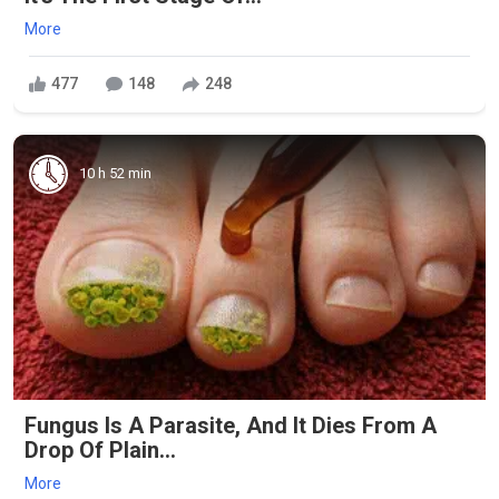
More
477
148
248
10 h 52 min
Fungus Is A Parasite, And It Dies From A
Drop Of Plain...
More