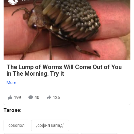
The Lump of Worms Will Come Out of You
in The Morning. Try it
More
199
40
126
Тагове:
созопол
„софия запад“