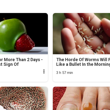
r More Than 2 Days -
The Horde Of Worms Will F
rst Sign Of
Like a Bullet In the Mornin
3 h 57 min