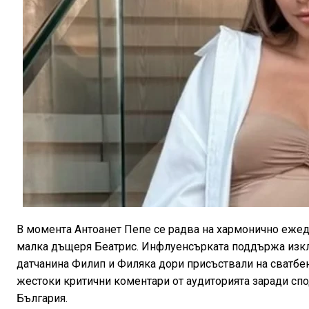
В момента Антоанет Пепе се радва на хармонично ежедн
малка дъщеря Беатрис. Инфлуенсърката поддържа изкл
датчанина Филип и Филяка дори присъствали на сватбен
жестоки критични коментари от аудиторията заради спод
България.