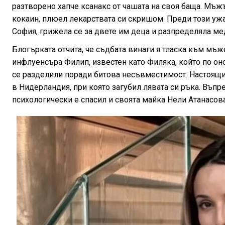
разтворено хапче ксанакс от чашата на своя баща. Мъж
кокаин, плюел лекарствата си скришом. Преди този у
София, грижела се за двете им деца и разпределяла ме
Блогърката отчита, че съдбата винаги я тласка към мъж
инфлуенсъра Филип, известен като Филяка, който по оно
се разделили поради битова несъвместимост. Настоящ
в Нидерландия, при която загубил лявата си ръка. Въпре
психологически е спасил и своята майка Нели Атанасова