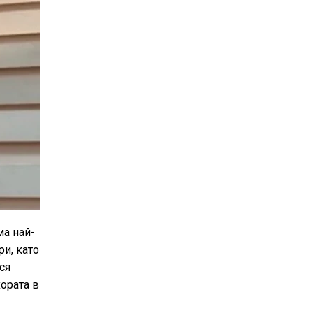
ма най-
и, като
ся
хората в