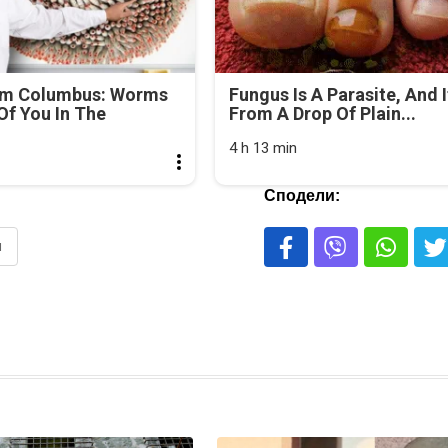
om Columbus: Worms
Fungus Is A Parasite, And I
f You In The
From A Drop Of Plain...
4 h 13 min
Сподели:
и