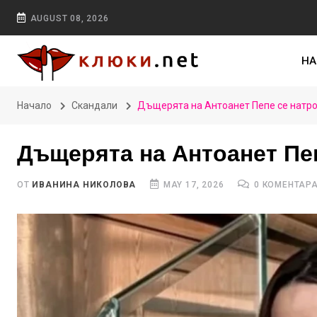
AUGUST 08, 2026
НА
Начало
Скандали
Дъщерята на Антоанет Пепе се натро
Дъщерята на Антоанет Пеп
ОТ
ИВАНИНА НИКОЛОВА
MAY 17, 2026
0 КОМЕНТАР