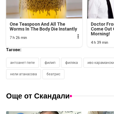
One Teaspoon And All The
Doctor Fr
Worms In The Body Die Instantly
Come Out O
Morning!
7 h 26 min
4 h 39 min
Тагове:
антоанет пепе
филип
филяка
иво караманск
нели атанасова
беатрис
Още от Скандали