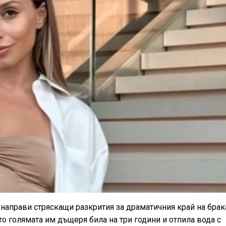
аправи стряскащи разкрития за драматичния край на брака
то голямата им дъщеря била на три години и отпила вода с