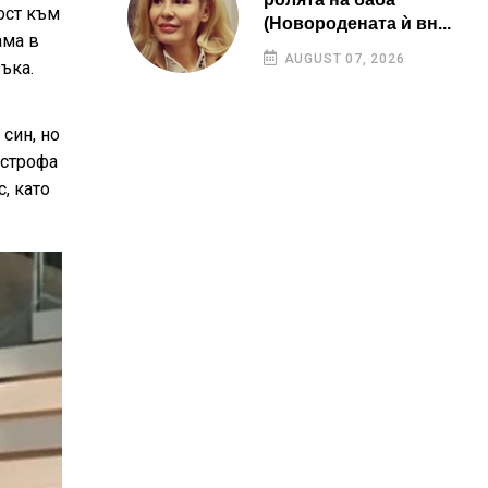
ост към
(Новородената ѝ вн...
ама в
AUGUST 07, 2026
ъка.
син, но
астрофа
, като