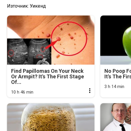
Източник: Уикенд
Find Papillomas On Your Neck
No Poop Fo
Or Armpit? It's The First Stage
It's The Fi
Of...
3 h 14 min
10 h 46 min