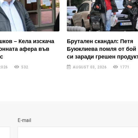
ков – Кела изскача
Брутален скандал: Петя
онната афера във
Буюклиева помля от бой
ас
си заради грешен продук
2026
532
AUGUST 03, 2026
1771
E-mail