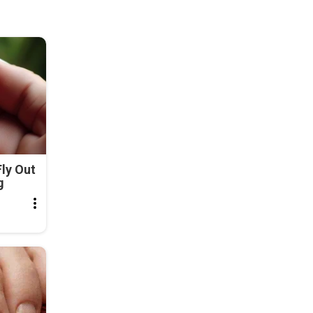
ly Out
g