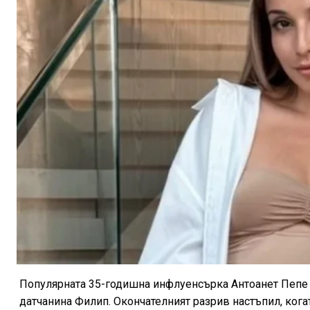
Популярната 35-годишна инфлуенсърка Антоанет Пепе н
датчанина Филип. Окончателният разрив настъпил, кога