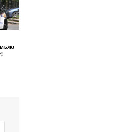
 мъжа
т!