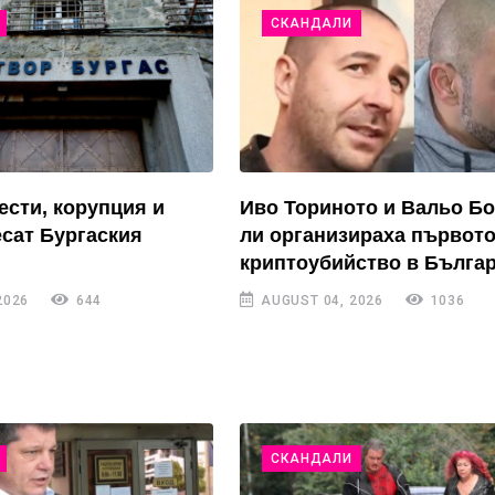
СКАНДАЛИ
ести, корупция и
Иво Ториното и Вальо Б
есат Бургаския
ли организираха първот
криптоубийство в Бълга
2026
644
AUGUST 04, 2026
1036
СКАНДАЛИ