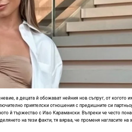
евие, а децата й обожават нейния нов съпруг, от когото и
ючително приятелски отношения с предишните си партньор
ото й тържество с Иво Карамански. Въпреки че често пона
елянето на тези факти, тя вярва, че променя нагласите на 