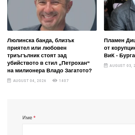
Люлинска банда, близък
Пламен Диш
приятел или любовен
от корупци
триъгълник стоят зад
ВиК - Бург
убийството в стил „Петрохан“
AUGUST 03, 
на милионера Владо Загатото?
AUGUST 04, 2026
1407
Име
*