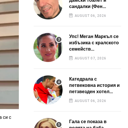
дамски тоалет и
сандалки (Фен...
AUGUST 06, 2026
Упс! Меган Маркъл се
избъзика с кралското
семейств...
AUGUST 07, 2026
Катедрала с
петвековна история и
петзвезден хотел...
AUGUST 06, 2026
 си с
Гала се показа в
ролята на баба