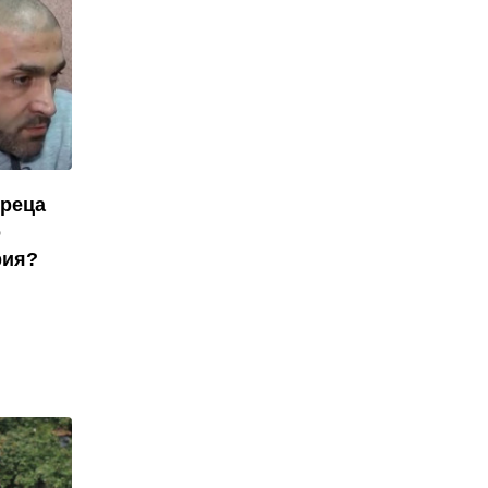
ореца
о
рия?