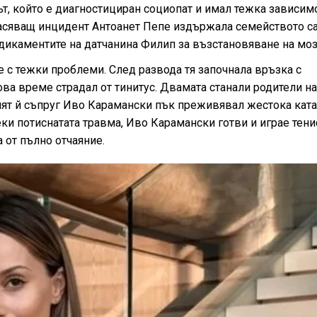
ът, който е диагностициран социопат и имал тежка зависим
жасяващ инцидент Антоанет Пепе издържала семейството с
дикаментите на датчанина Филип за възстановяване на моз
е с тежки проблеми. След развода тя започнала връзка с
ва време страдал от тинитус. Двамата станали родители на 
ият й съпруг Иво Карамански пък преживявал жестока кат
ки потиснатата травма, Иво Карамански готви и играе тенис
 от пълно отчаяние.