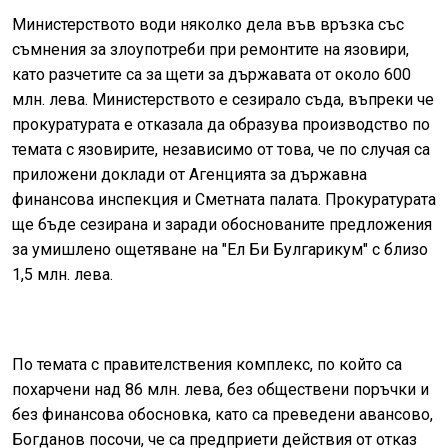
Министерството води няколко дела във връзка със
съмнения за злоупотреби при ремонтите на язовири,
като разчетите са за щети за държавата от около 600
млн. лева. Министерството е сезирало съда, въпреки че
прокуратурата е отказала да образува производство по
темата с язовирите, независимо от това, че по случая са
приложени доклади от Агенцията за държавна
финансова инспекция и Сметната палата. Прокуратурата
ще бъде сезирана и заради обоснованите предложения
за умишлено ощетяване на "Ел Би Булгарикум" с близо
1,5 млн. лева.
По темата с правителствения комплекс, по който са
похарчени над 86 млн. лева, без обществени поръчки и
без финансова обосновка, като са преведени авансово,
Богданов посочи, че са предприети действия от отказ