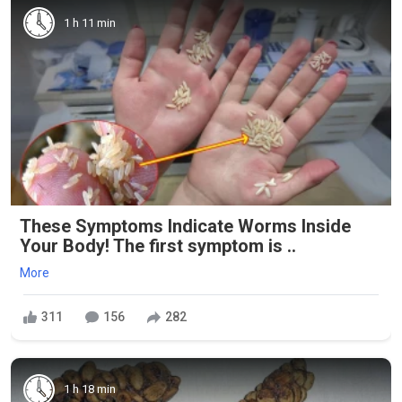
1 h 11 min
These Symptoms Indicate Worms Inside
Your Body! The first symptom is ..
More
311
156
282
1 h 18 min