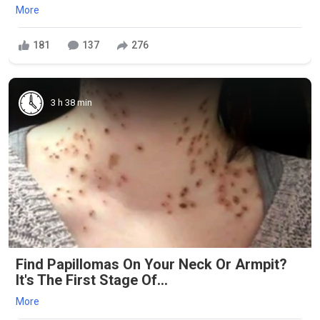
More
181
137
276
3 h 38 min
Find Papillomas On Your Neck Or Armpit?
It's The First Stage Of...
More