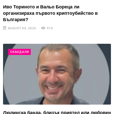
Иво Ториното и Вальо Бореца ли
организираха първото криптоубийство в
България?
AUGUST 04, 2026
910
СКАНДАЛИ
Люлинска банда, близък приятел или любовен