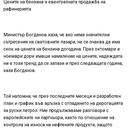
Цените на бензина и евентуалната продажба на
рафинерията
Министър Богданов каза, че ако няма значителни
сътресения на световните пазари, не се очаква да има
скок на цената на бензина догодина. През октомври и
ноември дори имаше намаление на цените, надеждата
ни е този тренд да се запази и през следващата година,
каза Богданов.
Той напомни, че през последните месеци е разработен
план и график във връзка с отпадането на дерогацията
за руски петрол. Ние продължаваме разговори с
европейските ни партньори, както по отношение на
контрола на износа на нефтените продукти, защото