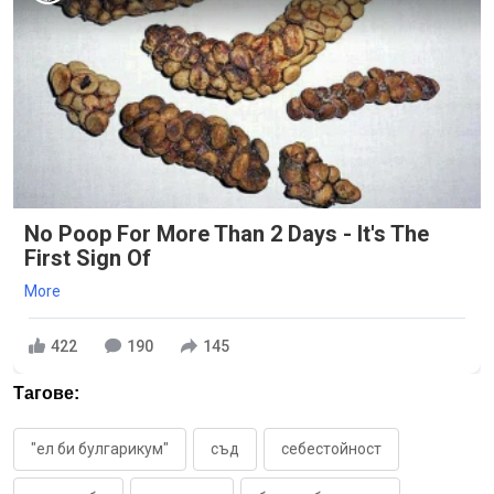
No Poop For More Than 2 Days - It's The
First Sign Of
More
422
190
145
Тагове:
"ел би булгарикум"
съд
себестойност