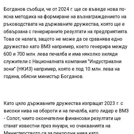
Богданов съобщи, че от 2024 г. ще се въведе нова по-
ясна методика на формиране на възнаграждението на
ръководствата на държавните дружества, която ще е
обвързана с генерираните резултати на предприятията.
Това се налага, защото не може да се сравнява едно
дружество като ВМЗ например, което генерира между
600 и 700 млн. лева печалба и има няколко хиляди
служители с Националната компания "Индустриални
зони" (НКИЗ) например, която е под 10 млн. лева на
година, обясни министър Богданов.
Като цяло държавните дружества изпращат 2023 г. с
високи нива на обороти и на печалба, като лидер е ВМЗ
- Сопот, чиито окончателни финансови резултати ще
станат известни през януари, но очакванията на
Министерството са за рекордни нива като