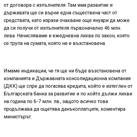
от договора с изпълнителя. Там има развитие и
държавата ще си върне една съществена част от
средствата, като изрази очакване още януари да може
да си получи от изпълнителя първоначално 46 млн.
лева. Начисляваме и ежедневна лихва по закон, която
се трупа на сумата, която не е възстановена.
Имаме индикации, че тя ще ни бъде възстановена от
компанията и Държавната консолидационна компания
(ДКК) ще спре да погасява кредита, който е изтеглен от
Българската банка за развитие и по който дължи лихви
на година по 6-7 млн. лв., защото всичко това
продължава да ощетява данъкоплатците, коментира
министърът.