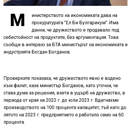
М
инистерството на икономиката дава на
прокуратурата "Ел Би Булгарикум". Има
данни, че дружеството е продавало под
себестойност на продуктите, без аргументация. Това
съобщи в интервю за БТА министърът на икономиката и
индустрията Богдан Богданов.
Проверките показаха, че дружеството явно е водено
към фалит, каза министър Богданов, като уточни, че
става дума за решения, взети в ущърб на дружество, в
периода от края на 2022 г. до юли 2023 г. Вдигнахме
производството на 100 процента капацитет, тъй като до
лятото на 2023 г. предприятието е работило само на 60
процента.