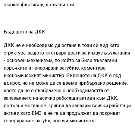
окажат фиктивни, допълни той.
Бъдещето на ДКК
ДКК не е необходимо да остане в този си вид като
структура, защото тя отваря врати за инхаус възлагания
- основен механизъм, по който са били възлагани
поръчките и генерирани загубите, коментира
икономическият министър. Бъдещето на ДКК е под
въпрос, но не може да се вземе прибързано решение,
което да не е съобразено с необходимостта от
запазването на всички работещи активи към ДКК,
допълни Богданов. Трябва да запазим всички работещи
активи като ВМЗ, а не те да продължат да покриват
генерираните загуби, посочи министърът.