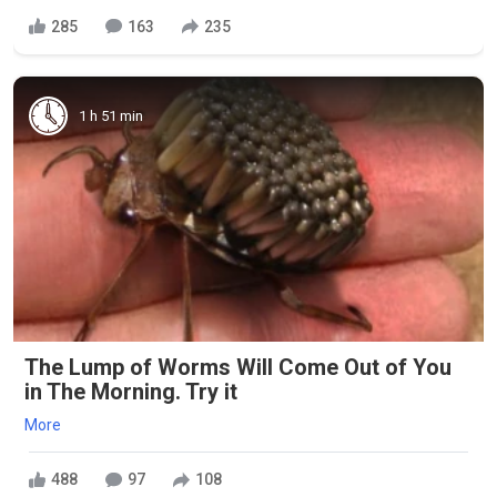
285
163
235
1 h 51 min
The Lump of Worms Will Come Out of You
in The Morning. Try it
More
488
97
108