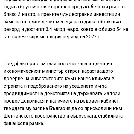
година брутният ни вътрешен продукт бележи ръст от
близо 2 на сто, а преките чуждестранни инвестиции
само за първите десет месеца на година отбелязват
рекорд и достигат 3,4 млрд. евро, което е с близо 54 на
сто повече спрямо същия период на 2022 г.
Сред факторите за тази положителна тенденция
икономическият министър открои нарастващото
доверие на инвеститорите към бизнес климата в
страната и подобряването на усещането им за
предвидимост на действията на държавата. За този
процес допринася и наличието на редовен кабинет,
твърдата му заявка България да се присъедини към
Шенгенското пространство и еврозоната, стабилната
финансова рамка.