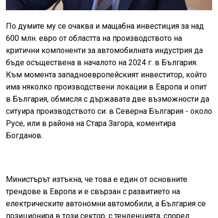
По думите му се очаква и мащабна инвестиция за над
600 млн. евро от областта на производството на
критични компоненти за автомобилната индустрия да
бъде осъществена в началото на 2024 г. в България.
Към момента западноевропейският инвеститор, който
има няколко производствени локации в Европа и опит
в България, обмисля с държавата две възможности да
ситуира производството си: в Северна България - около
Русе, или в района на Стара Загора, коментира
Богданов.
Министърът изтъкна, че това е един от основните
трендове в Европа и е свързан с развитието на
електрическите автономни автомобили, а България се
позиционира в този сектор, с тенденцията, според