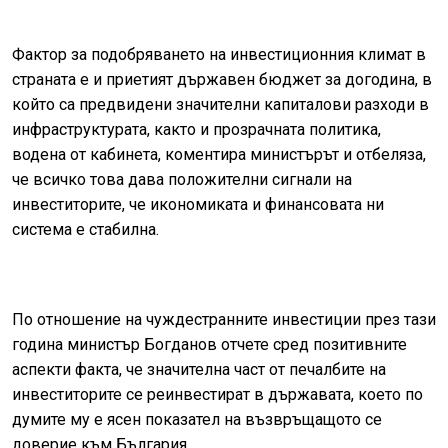
Фактор за подобряването на инвестиционния климат в
страната е и приетият държавен бюджет за догодина, в
който са предвидени значителни капиталови разходи в
инфраструктурата, както и прозрачната политика,
водена от кабинета, коментира министърът и отбеляза,
че всичко това дава положителни сигнали на
инвеститорите, че икономиката и финансовата ни
система е стабилна.
По отношение на чуждестранните инвестиции през тази
година министър Богданов отчете сред позитивните
аспекти факта, че значителна част от печалбите на
инвеститорите се реинвестират в държавата, което по
думите му е ясен показател на възвръщащото се
доверие към България.