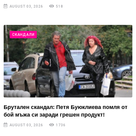
AUGUST 03, 2026
518
СКАНДАЛИ
Брутален скандал: Петя Буюклиева помля от
бой мъжа си заради грешен продукт!
AUGUST 03, 2026
1736