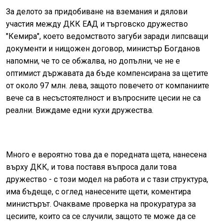
За делото за придобиване на вземания и дялови
участия между ДКК ЕАД и търговско дружество
"Кемира", което ведомството загуби заради липсващи
документи и нищожен договор, министър Богданов
напомни, че то се обжалва, но допълни, че не е
оптимист държавата да бъде компенсирана за щетите
от около 97 млн. лева, защото повечето от компаниите
вече са в несъстоятелност и въпросните цесии не са
реални. Виждаме едни кухи дружества.
Много е вероятно това да е поредната щета, нанесена
върху ДКК, и това поставя въпроса дали това
дружество - с този модел на работа и с тази структура,
има бъдеще, с оглед нанесените щети, коментира
министърът. Очакваме проверка на прокуратура за
цесиите, които са се случили, защото те може да се