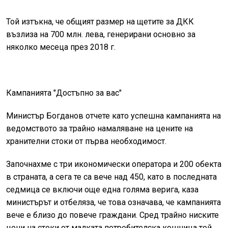
Той изтъкна, че общият размер на щетите за ДКК
възлиза на 700 млн. лева, генерирани основно за
няколко месеца през 2018 г.
Кампанията "Достъпно за вас"
Министър Богданов отчете като успешна кампанията на
ведомството за трайно намаляване на цените на
хранителни стоки от първа необходимост.
Започнахме с три икономически оператора и 200 обекта
в страната, а сега те са вече над 450, като в последната
седмица се включи още една голяма верига, каза
министърът и отбеляза, че това означава, че кампанията
вече е близо до повече граждани. Сред трайно ниските
цени на стоки от малката потребителска кошница той