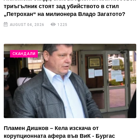
триъгълник стоят зад убийството в стил
„Петрохан“ на милионера Владо Загатото?
AUGUST 04, 2026
1225
СКАНДАЛИ
Пламен Дишков – Кела изскача от
корупционната афера във ВиК - Бургас