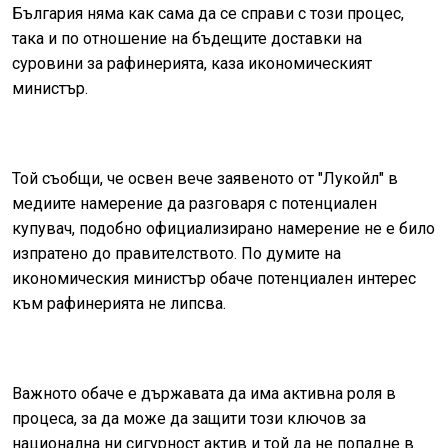
България няма как сама да се справи с този процес,
така и по отношение на бъдещите доставки на
суровини за рафинерията, каза икономическият
министър.
Той съобщи, че освен вече заявеното от "Лукойл" в
медиите намерение да разговаря с потенциален
купувач, подобно официализирано намерение не е било
изпратено до правителството. По думите на
икономическия министър обаче потенциален интерес
към рафинерията не липсва.
Важното обаче е държавата да има активна роля в
процеса, за да може да защити този ключов за
национална ни сигурност актив и той да не попадне в