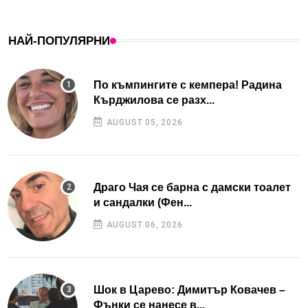
НАЙ-ПОПУЛЯРНИ
По къмпингите с кемпера! Радина
Кърджилова се разх...
AUGUST 05, 2026
Драго Чая се барна с дамски тоалет
и сандалки (Фен...
AUGUST 06, 2026
Шок в Царево: Димитър Ковачев –
Фънки се нанесе в...