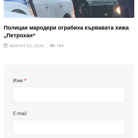
Полицаи мародери ограбиха кървавата хижа
„Петрохан“
AUGUST 03, 2026
784
Име
*
E-mail