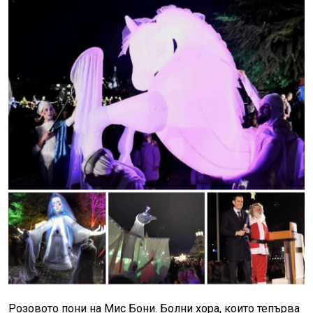
Розовото пони на Мис Бони. Болни хора, които тепърва