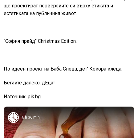
ще проектират перверзиите си върху етиката и
естетиката на публичния живот.
"София прайд" Christmas Edition.
По идеен проект на Баба Спеца, дет’ Кокора клеца.
Бегайте далеко, дЕца!
Източник: pik.bg
6 h 36 min