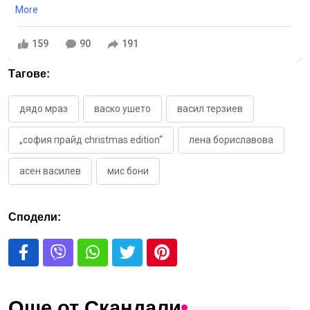
More
159
90
191
Тагове:
дядо мраз
васко ушето
васил терзиев
„софия прайд christmas edition“
лена бориславова
асен василев
мис бони
Сподели:
Още от Скандали