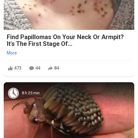
Find Papillomas On Your Neck Or Armpit?
It's The First Stage Of...
More
473
44
84
8 h 25 min