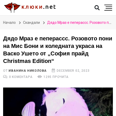
Начало
Скандали
Дядо Мраз е пеперассс. Розовото пони на Мис Бони и коледната украса на Васко Ушето от „София прайд Christmas Edition“
Дядо Мраз е пеперассс. Розовото пони
на Мис Бони и коледната украса на
Васко Ушето от „София прайд
Christmas Edition“
ОТ
ИВАНИНА НИКОЛОВА
DECEMBER 02, 2023
0 КОМЕНТАРА
1295 ПРОЧИТА