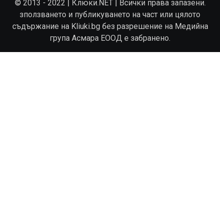
© 2013 - 2022 | Клюки.NET | Всички права запазени.
зползването и публикуването на част или цялото
съдържание на Kliuki.bg без разрешение на Медийна
група Асмара ЕООД е забранено.