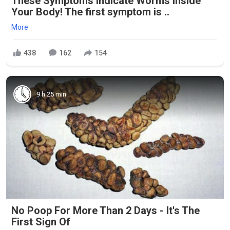
These Symptoms Indicate Worms Inside
Your Body! The first symptom is ..
More
438
162
154
9 h 25 min
No Poop For More Than 2 Days - It's The
First Sign Of