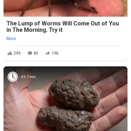
The Lump of Worms Will Come Out of You
in The Morning. Try it
More
294
83
196
4 h 7 min