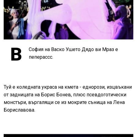
В
София на Васко Ушето Дядо ви Мраз е
пеперассс.
Туй е коледната украса на кмета - еднорози, изцвъкани
от задницата на Борис Бонев, плюс псевдоготически
монстъри, въргалящи се из мокрите сънища на Лена
Бориславова.