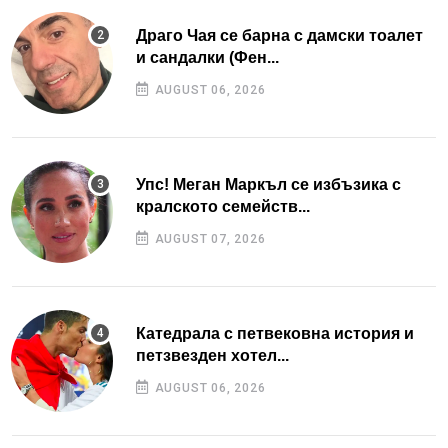
Драго Чая се барна с дамски тоалет
и сандалки (Фен...
AUGUST 06, 2026
Упс! Меган Маркъл се избъзика с
кралското семейств...
AUGUST 07, 2026
Катедрала с петвековна история и
петзвезден хотел...
AUGUST 06, 2026