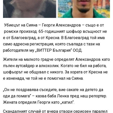
Убиецът на Сияна – Георги Александров – също е от
ромски произход. 65-годишният шофьор всъщност не
е от Благоевград, а от Кресна. В Благоевград той има
само адресна регистрация, която съвпада с тази на
работодателя му „ВИТТЕР България“ ООД.
Жители на малкото градче определят Александров като
пълен аутсайдер и алкохолик. Когато не бил на работа,
шофьорът не общувал с никого. За хората от Кресна не
е изненада, че той не е помогнал на Сияна.
„Он не поздравява съседите, вие сакате на детето да
оди да помага“ – казва баба Ленка пред наш репортер.
Жената определя Георги като „катил“.
Скандалният случай от вчера отвори сериозен паралел