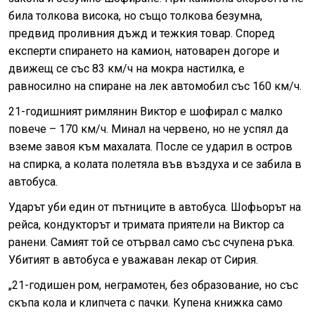
била толкова висока, но също толкова безумна,
предвид проливния дъжд и тежкия товар. Според
експерти спирането на камион, натоварен догоре и
движещ се със 83 км/ч на мокра настилка, е
равносилно на спиране на лек автомобил със 160 км/ч.
21-годишният римлянин Виктор е шофирал с малко
повече – 170 км/ч. Минал на червено, но не успял да
вземе завоя към махалата. После се ударил в остров
на спирка, а колата полетяла във въздуха и се забила в
автобуса.
Ударът уби един от пътниците в автобуса. Шофьорът на
рейса, кондукторът и тримата приятели на Виктор са
ранени. Самият той се отървал само със счупена ръка.
Убитият в автобуса е уважаван лекар от Сирия.
„21-годишен ром, неграмотен, без образование, но със
скъпа кола и клипчета с пачки. Купена книжка само