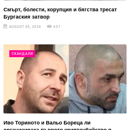
Смърт, болести, корупция и бягства тресат
Бургаския затвор
AUGUST 05, 2026
637
СКАНДАЛИ
Иво Ториното и Вальо Бореца ли