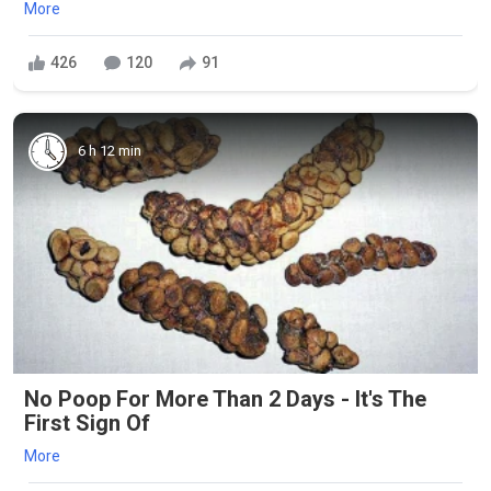
More
426
120
91
6 h 12 min
No Poop For More Than 2 Days - It's The
First Sign Of
More