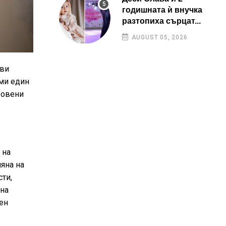
годишната ѝ внучка
разтопиха сърцат...
AUGUST 05, 2026
рви
ими един
ровени
 на
яна на
ти,
 на
ен