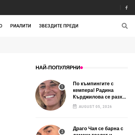
О
РИАЛИТИ
ЗВЕЗДИТЕ ПРЕДИ
НАЙ-ПОПУЛЯРНИ
По къмпингите с
кемпера! Радина
Кърджилова се разх...
AUGUST 05, 2026
Драго Чая се барна с