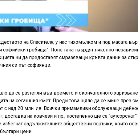
деството на Спасителя, у нас тихомълком и под масата въ
и софийски гробища”. Поне така твърдят няколко независ
дакцията ни да предоставят смразяващи кръвта данни за отк
чния си път софиянци.
ало да се разтегли във времето и окончателното харизване
ата на сегашния кмет. Преди това щяло да се мине през см
 с над 20 млн. лв. Всички примамливи обслужващи дейнос
 доставка на ковчези и пр., постепенно ще се “аутсорснат”
е избегнат задължителните обществени поръчки, които осв
 българи цени.