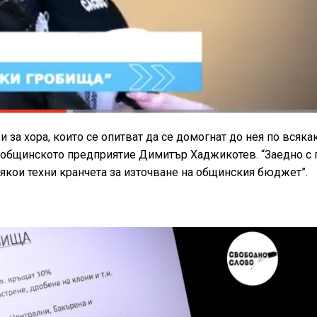
 за хора, които се опитват да се домогнат до нея по всяка
 общинското предприятие Димитър Хаджикотев. “Заедно с 
някои техни кранчета за източване на общинския бюджет”.