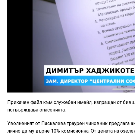
Прикачен файл към служебен имейл, изпращан от бив
потвърждава опасенията.
Уволненият от Паскалева траурен чиновник предлага ако
лично да му върне 10% комисионна. От цената на озелен