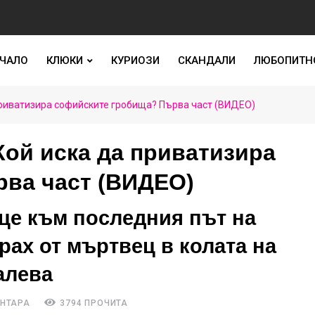
ЧАЛО
КЛЮКИ
КУРИОЗИ
СКАНДАЛИ
ЛЮБОПИТН
да приватизира софийските гробища? Първа част (ВИДЕО)
! Кой иска да приватизира
ва част (ВИДЕО)
це към последния път на
рах от мъртвец в колата на
алева
ЕНТАРА
3794 ПРОЧИТА