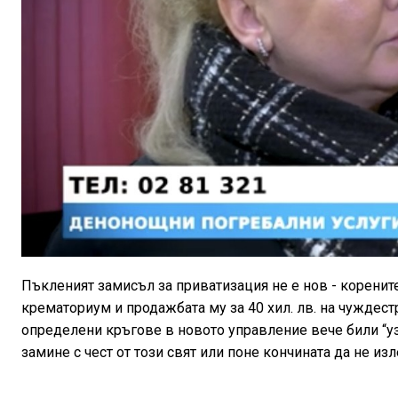
Пъкленият замисъл за приватизация не е нов - коренит
крематориум и продажбата му за 40 хил. лв. на чуждес
определени кръгове в новото управление вече били “уз
замине с чест от този свят или поне кончината да не из