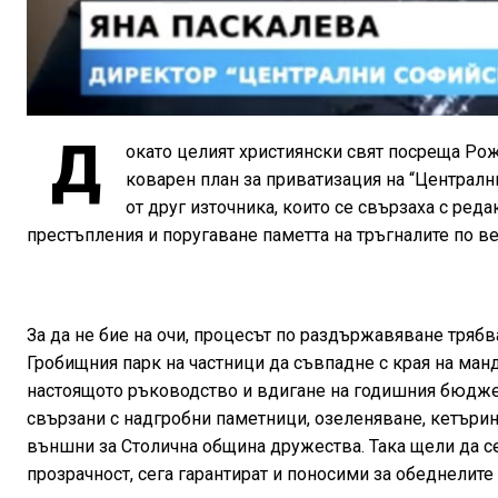
Д
окато целият християнски свят посреща Рож
коварен план за приватизация на “Централн
от друг източника, които се свързаха с ре
престъпления и поругаване паметта на тръгналите по ве
За да не бие на очи, процесът по раздържавяване трябв
Гробищния парк на частници да съвпадне с края на манд
настоящото ръководство и вдигане на годишния бюджет
свързани с надгробни паметници, озеленяване, кетъринг,
външни за Столична община дружества. Така щели да с
прозрачност, сега гарантират и поносими за обеднелите