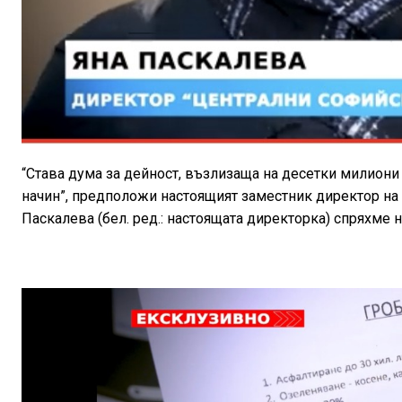
“Става дума за дейност, възлизаща на десетки милиони и
начин”, предположи настоящият заместник директор на
Паскалева (бел. ред.: настоящата директорка) спряхме 