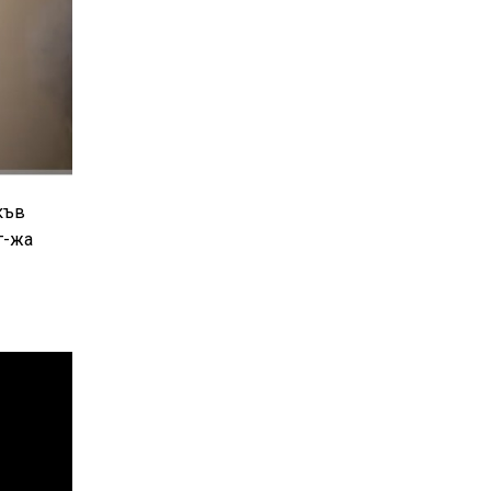
къв
г-жа