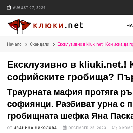
AUGUST 07, 2026
НА
Начало
Скандали
Ексклузивно в kliuki.net.! Кой иска 
Ексклузивно в kliuki.net.
софийските гробища? Пър
Траурната мафия протяга ръ
софиянци. Разбиват урна с п
гробищната шефка Яна Паск
ОТ
ИВАНИНА НИКОЛОВА
DECEMBER 28, 2023
0 КОМ