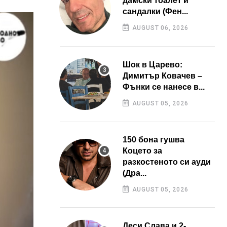
дамски тоалет и
сандалки (Фен...
AUGUST 06, 2026
Шок в Царево:
Димитър Ковачев –
Фънки се нанесе в...
AUGUST 05, 2026
150 бона гушва
Коцето за
разкостеното си ауди
(Дра...
AUGUST 05, 2026
Деси Слава и 2-