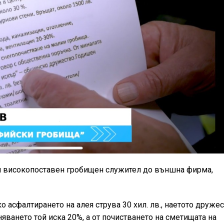
ш високопоставен гробищен служител до външна фирма,
 асфалтирането на алея струва 30 хил. лв., наетото друже
яването той иска 20%, а от почистването на сметищата на