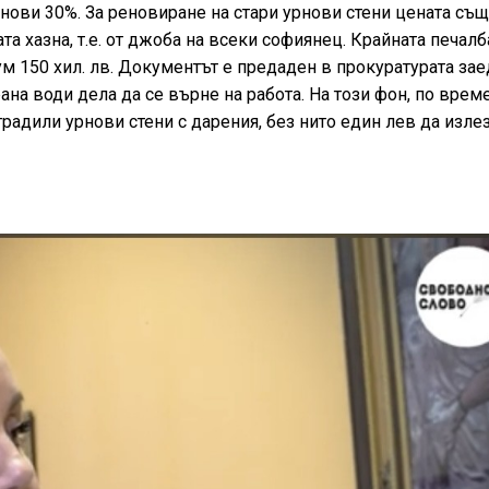
ови 30%. За реновиране на стари урнови стени цената същ
та хазна, т.е. от джоба на всеки софиянец. Крайната печалб
 150 хил. лв. Документът е предаден в прокуратурата зае
ана води дела да се върне на работа. На този фон, по врем
адили урнови стени с дарения, без нито един лев да излез