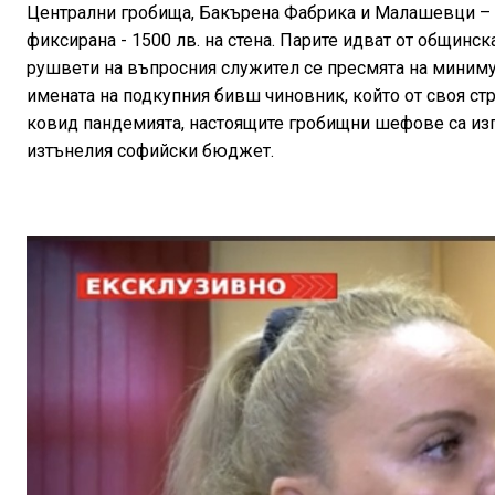
Централни гробища, Бакърена Фабрика и Малашевци – н
фиксирана - 1500 лв. на стена. Парите идват от общинска
рушвети на въпросния служител се пресмята на минимум
имената на подкупния бивш чиновник, който от своя стр
ковид пандемията, настоящите гробищни шефове са изгр
изтънелия софийски бюджет.