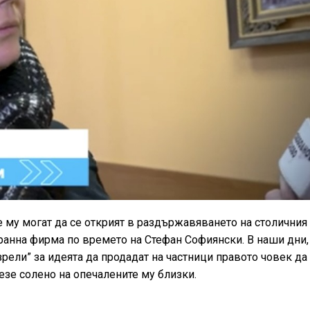
е му могат да се открият в раздържавяването на столичния
транна фирма по времето на Стефан Софиянски. В наши дни,
рели” за идеята да продадат на частници правото човек да
лезе солено на опечалените му близки.