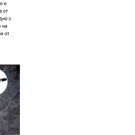
о е
а от
дно с
е на
е от