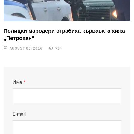
Полицаи мародери ограбиха кървавата хижа
„Петрохан“
AUGUST 03, 2026
784
Име
*
E-mail