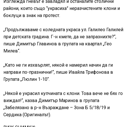
Изглежда гневът е завладял и останалите столични
райони, които също “украсиха” неразчистените клони и
боклуци в знак на протест.
„Продължаваме с коледната украса ул. Галилео Галилей
при детската градина. Г-н кмете, да не запразнихте?“,
пише Димитър Главинов в групата на квартал „Гео
Милев“.
„Като не ги изхвърлят, някой е намерил начин да ги
направи по-празнични!“, пише Ивайла Трифонова в
Групата „Люлин 1-10“.
„Някой е украсил купчината с клони. Това вече не бях го
виждал!“, казва Димитър Маринов в групата
„Забелязано в р-н Възраждане – Зона Б 5/18/19 и
Сердика (Оригиналът).