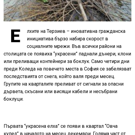
Е
лхите на Терзиев – иновативна гражданска
инициатива бързо набира скорост в
социалните мрежи. Във всички райони на
столицата се появиха “украсени” паднали дънери, клони
или преливащи контейнери за боклук. Само четири дни
преди Коледа на повечето места в София се забелязват
последствията от снега, който валя преди месец.
Групите на кварталите преливат от сигнали за опасни
дървета, скъсани или висящи кабели и несъбрани
боклуци.
Първата “украсена елха” се появи в квартал “Овча
купел” в началото на месец декември. Голяма част от