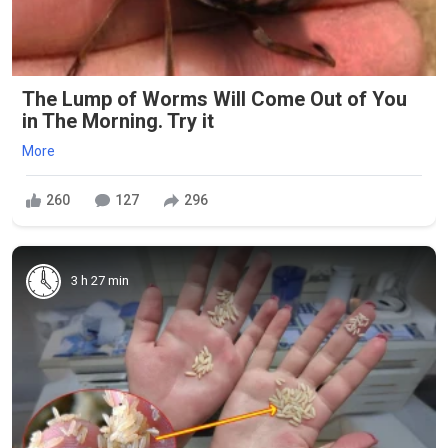
The Lump of Worms Will Come Out of You
in The Morning. Try it
More
260
127
296
3 h 27 min