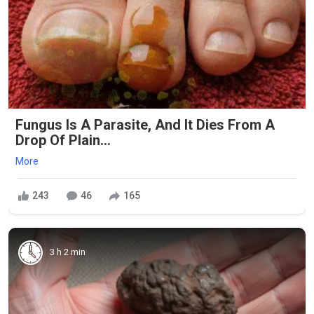
Fungus Is A Parasite, And It Dies From A
Drop Of Plain...
More
243
46
165
3 h 2 min