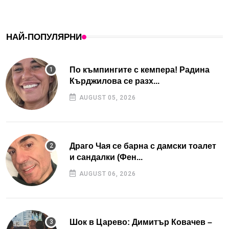
НАЙ-ПОПУЛЯРНИ
По къмпингите с кемпера! Радина
Кърджилова се разх...
AUGUST 05, 2026
Драго Чая се барна с дамски тоалет
и сандалки (Фен...
AUGUST 06, 2026
Шок в Царево: Димитър Ковачев –