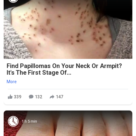
Find Papillomas On Your Neck Or Armpit?
It's The First Stage Of...
More
339
132
147
1 h 5 min