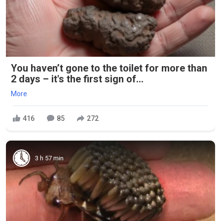
You haven’t gone to the toilet for more than
2 days – it's the first sign of...
More
416
85
272
3 h 57 min