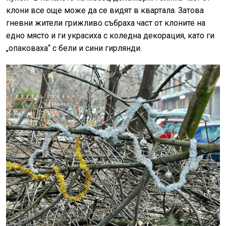
клони все още може да се видят в квартала. Затова
гневни жители грижливо събраха част от клоните на
едно място и ги украсиха с коледна декорация, като ги
„опаковаха“ с бели и сини гирлянди.