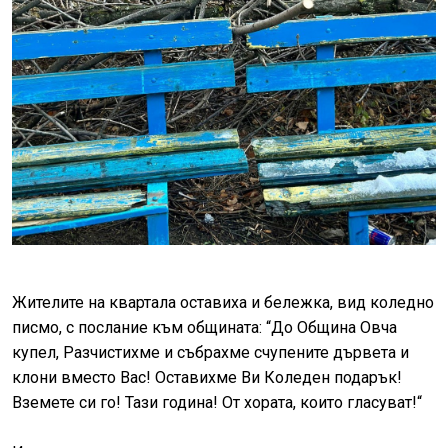
Жителите на квартала оставиха и бележка, вид коледно
писмо, с послание към общината: “До Община Овча
купел, Разчистихме и събрахме счупените дървета и
клони вместо Вас! Оставихме Ви Коледен подарък!
Вземете си го! Тази година! От хората, които гласуват!“