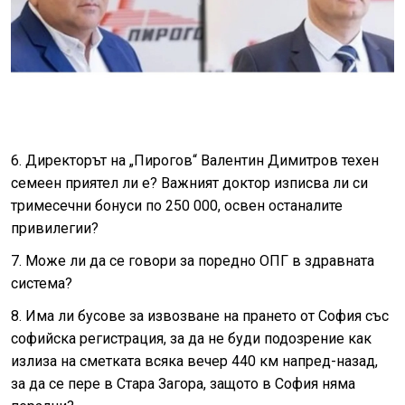
6. Директорът на „Пирогов“ Валентин Димитров техен
семеен приятел ли е? Важният доктор изписва ли си
тримесечни бонуси по 250 000, освен останалите
привилегии?
7. Може ли да се говори за поредно ОПГ в здравната
система?
8. Има ли бусове за извозване на прането от София със
софийска регистрация, за да не буди подозрение как
излиза на сметката всяка вечер 440 км напред-назад,
за да се пере в Стара Загора, защото в София няма