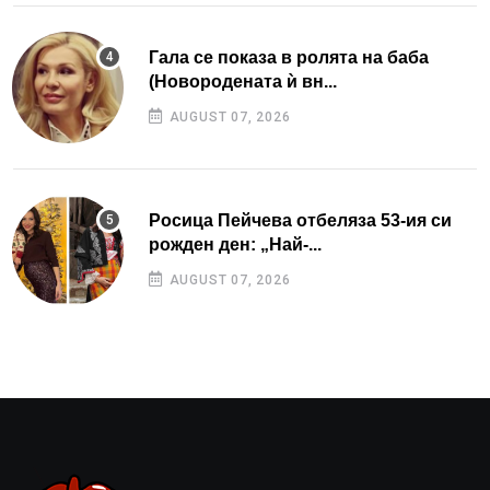
Гала се показа в ролята на баба
(Новородената ѝ вн...
AUGUST 07, 2026
Росица Пейчева отбеляза 53-ия си
рожден ден: „Най-...
AUGUST 07, 2026