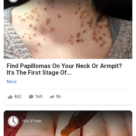
Find Papillomas On Your Neck Or Armpit?
It's The First Stage Of...
More
462
169
96
10 h 37 min