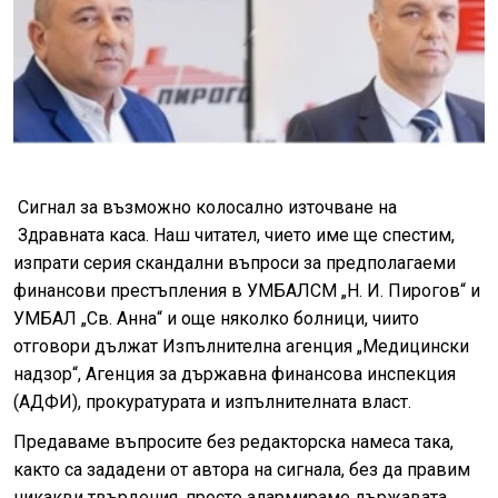
Сигнал за възможно колосално източване на
Здравната каса. Наш читател, чието име ще спестим,
изпрати серия скандални въпроси за предполагаеми
финансови престъпления в УМБАЛСМ „Н. И. Пирогов“ и
УМБАЛ „Св. Анна“ и още няколко болници, чиито
отговори дължат Изпълнителна агенция „Медицински
надзор“, Агенция за държавна финансова инспекция
(АДФИ), прокуратурата и изпълнителната власт.
Предаваме въпросите без редакторска намеса така,
както са зададени от автора на сигнала, без да правим
никакви твърдения, просто алармираме държавата