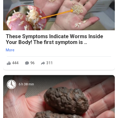
These Symptoms Indicate Worms Inside
Your Body! The first symptom is ..
More
444
96
311
6 h 38 min