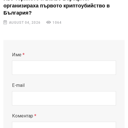
организираха първото криптоубийство в
България?
AUGUST 04, 2026
1064
Име
*
E-mail
Коментар
*