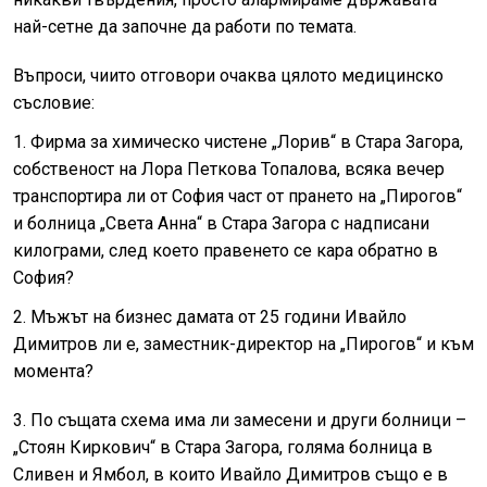
най-сетне да започне да работи по темата.
Въпроси, чиито отговори очаква цялото медицинско
съсловие:
1. Фирма за химическо чистене „Лорив“ в Стара Загора,
собственост на Лора Петкова Топалова, всяка вечер
транспортира ли от София част от прането на „Пирогов“
и болница „Света Анна“ в Стара Загора с надписани
килограми, след което правенето се кара обратно в
София?
2. Мъжът на бизнес дамата от 25 години Ивайло
Димитров ли е, заместник-директор на „Пирогов“ и към
момента?
3. По същата схема има ли замесени и други болници –
„Стоян Киркович“ в Стара Загора, голяма болница в
Сливен и Ямбол, в които Ивайло Димитров също е в