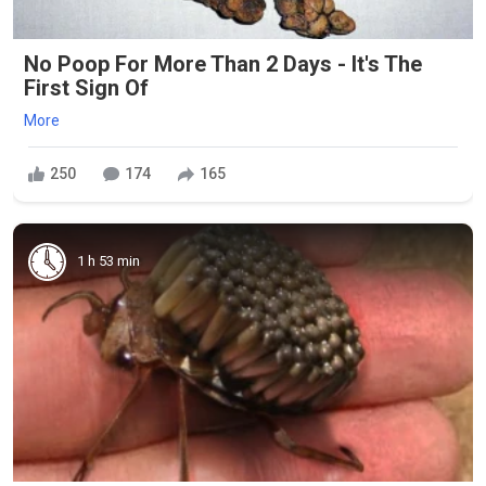
No Poop For More Than 2 Days - It's The
First Sign Of
More
250
174
165
1 h 53 min