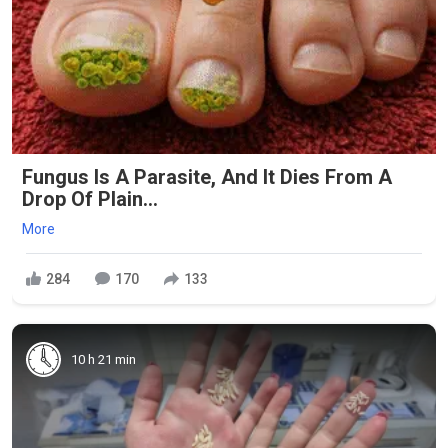
Fungus Is A Parasite, And It Dies From A
Drop Of Plain...
More
284
170
133
10 h 21 min