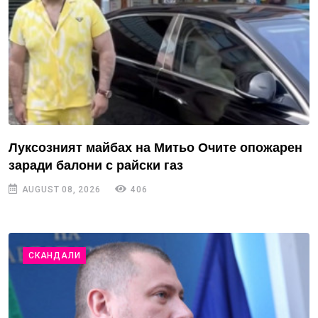
Луксозният майбах на Митьо Очите опожарен
заради балони с райски газ
AUGUST 08, 2026
406
СКАНДАЛИ