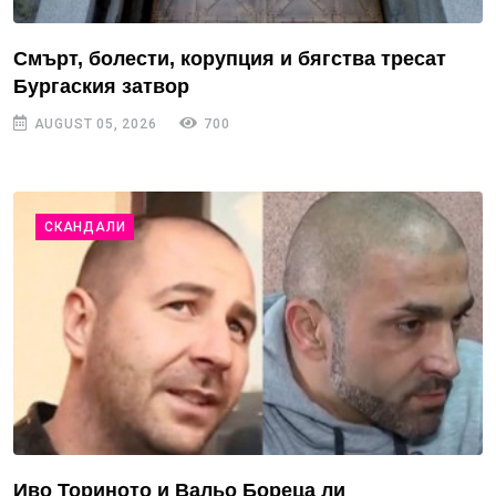
Смърт, болести, корупция и бягства тресат
Бургаския затвор
AUGUST 05, 2026
700
СКАНДАЛИ
Иво Ториното и Вальо Бореца ли