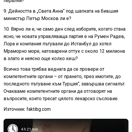
перални?
9. Дейността в „Света Анна“ под шапката на бившия
министър Петър Москов ли е?
10. Вярно ли е, че само ден след изборите, когато стана
ясно, че новата управляваща партия е на Румен Радев,
Лора и компания пътували до Истанбул до хотел
Мраморно море, натоварени оттук с около 12 милиона
в злато и неясно още колко кеш?
Всичко това трябва веднага да се провери от
компетентните органи – от прането, през имотите, до
последното пътуване към Турция“, завършва сигналът.
Очакваме компетентните органи да отговорят на
въпросите, които тресат цялото лекарско съсловие.
Източник: faktibg.com
4 h 21 min