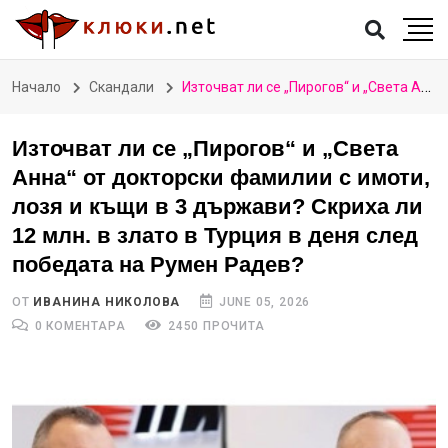
Начало
Скандали
Източват ли се „Пирогов“ и „Света Анна“ от докторски фамилии с имоти, лозя и къщи в 3 държави? Скриха ли 12 млн. в злато в Турция в деня след победата на Румен Радев?
Източват ли се „Пирогов“ и „Света
Анна“ от докторски фамилии с имоти,
лозя и къщи в 3 държави? Скриха ли
12 млн. в злато в Турция в деня след
победата на Румен Радев?
ОТ
ИВАНИНА НИКОЛОВА
JUNE 05, 2026
0 КОМЕНТАРА
2450 ПРОЧИТА