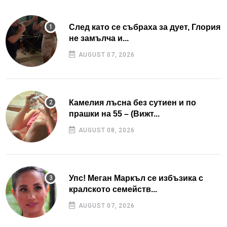
След като се събраха за дует, Глория
не замълча и...
AUGUST 07, 2026
Камелия лъсна без сутиен и по
прашки на 55 – (Вижт...
AUGUST 08, 2026
Упс! Меган Маркъл се избъзика с
кралското семейств...
AUGUST 07, 2026