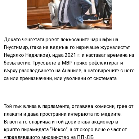
Докато ченгетата ровят лекьосаните чаршафи на
Гнустимир, (така не веднъж го наричаше журналистът
Недялко Недялков), идва 2021 г. и настават времена на
безвластие. Трусовете в МВР пряко рефлектират и
върху разследването на Ананиев, а натоварените с него
са или преназначени, или уволнени от системата.
Той пък влиза в парламента, оглавява комисии, грее от
плакати и дава пространни интервюта по медиите.
Властта го опаричва и той дори става акционер в
крипто пирамидата “Нексо”, а от скоро вече е част от
управляващото мнозинство на ПП-ДБ.