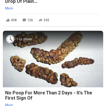
Drop Of Plain...
More
438
126
342
11 h 55 min
No Poop For More Than 2 Days - It's The
First Sign Of
More