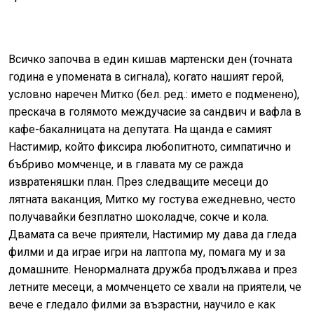
Всичко започва в един кишав мартенски ден (точната
година е упомената в сигнала), когато нашият герой,
условно наречен Митко (бел. ред.: името е подменено),
прескача в голямото междучасие за сандвич и вафла в
кафе-бакалницата на депутата. На щанда е самият
Настимир, който фиксира любопитното, симпатично и
бъбриво момченце, и в главата му се ражда
извратеняшки план. През следващите месеци до
лятната ваканция, Митко му гостува ежедневно, често
получавайки безплатно шоколадче, сокче и кола.
Двамата са вече приятели, Настимир му дава да гледа
филми и да играе игри на лаптопа му, помага му и за
домашните. Ненормалната дружба продължава и през
летните месеци, а момченцето се хвали на приятели, че
вече е гледало филми за възрастни, научило е как