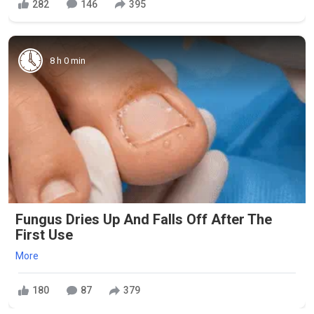
282
146
395
8 h 0 min
Fungus Dries Up And Falls Off After The
First Use
More
180
87
379