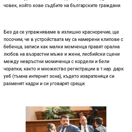
човек, който кове съдбите на българските граждани.
Без да се упражняваме в излишно красноречие, ще
посочим, че в устройствата му са намерени клипове с
бебенца, записи как малки момченца правят орална
любов на възрастни мъже и жени, лесбийски сцени
между невръстни момиченца с кордели и бели
чорапки, както и множество регистрации в т.нар. дарк
уеб (тъмна интернет зона), където извратеняци си
разменят кадри и си уговарят срещи.