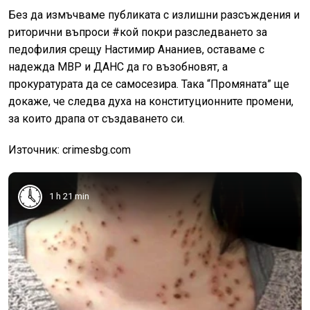
Без да измъчваме публиката с излишни разсъждения и
риторични въпроси #кой покри разследването за
педофилия срещу Настимир Ананиев, оставаме с
надежда МВР и ДАНС да го възобновят, а
прокуратурата да се самосезира. Така “Промяната” ще
докаже, че следва духа на конституционните промени,
за които драпа от създаването си.
Източник: crimesbg.com
1 h 21 min