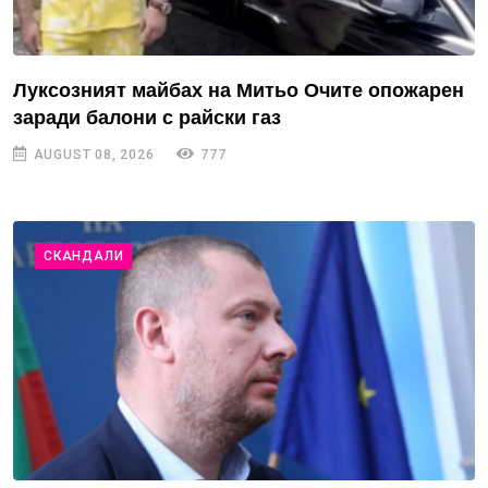
Луксозният майбах на Митьо Очите опожарен
заради балони с райски газ
AUGUST 08, 2026
777
СКАНДАЛИ