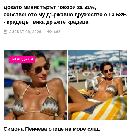
Докато министърът говори за 31%,
собственото му държавно дружество е на 58%
- крадецът вика дръжте крадеца
AUGUST 08, 2026
665
СКАНДАЛИ
Симона Пейчева отиде на море след