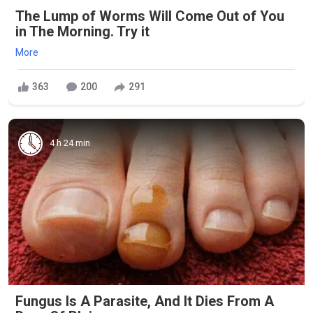
The Lump of Worms Will Come Out of You
in The Morning. Try it
More
363
200
291
4 h 24 min
Fungus Is A Parasite, And It Dies From A