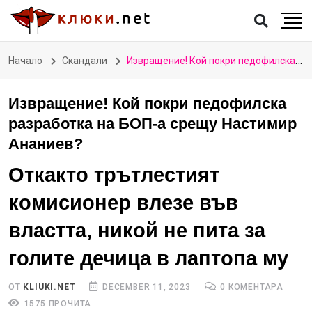
Начало
Скандали
Извращение! Кой покри педофилска разработка на БОП-а срещу Настимир Ананиев?
Извращение! Кой покри педофилска
разработка на БОП-а срещу Настимир
Ананиев?
Откакто трътлестият
комисионер влезе във
властта, никой не пита за
голите дечица в лаптопа му
ОТ
KLIUKI.NET
DECEMBER 11, 2023
0 КОМЕНТАРА
1575 ПРОЧИТА