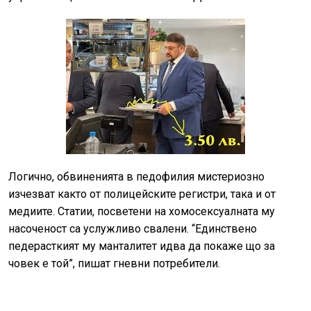
Логично, обвиненията в педофилия мистериозно
изчезват както от полицейските регистри, така и от
медиите. Статии, посветени на хомосексуалната му
насоченост са услужливо свалени. “Единствено
педерасткият му манталитет идва да покаже що за
човек е той”, пишат гневни потребители.