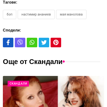
Тагове:
боп
настимир ананиев
мая манолова
Сподели:
Още от Скандали
СКАНДАЛИ