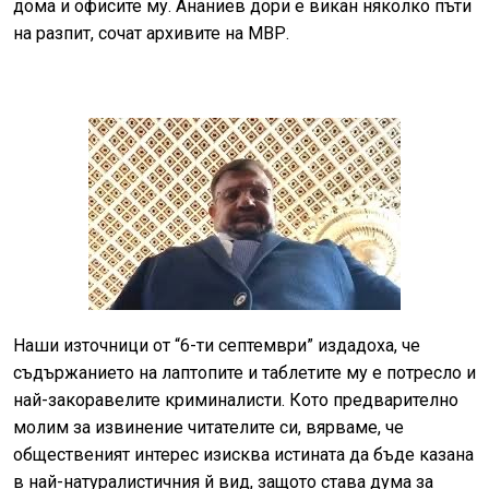
дома и офисите му. Ананиев дори е викан няколко пъти
на разпит, сочат архивите на МВР.
Наши източници от “6-ти септември” издадоха, че
съдържанието на лаптопите и таблетите му е потресло и
най-закоравелите криминалисти. Кото предварително
молим за извинение читателите си, вярваме, че
общественият интерес изисква истината да бъде казана
в най-натуралистичния й вид, защото става дума за