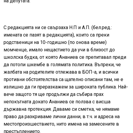
на депутата.
С редакцията ни се свързаха Н.П и А.П. (бел.ред.:
имената се пазят в редакцията), които са преки
родственици на 10-годишно (по онова време)
момченце, имало нещастието да учи в близост до
школска будка, от която Ананиев се препитавал преди
да потопи шкембе в голямата политика. Въпреки, че
жалбата на родителите отлежава в БОП-а, и всички
противни обстоятелства са щателно описани там, не е
излишно да ги преразкажем за широката публика. Най-
вече защото тя ще продължи да събира прах
непокътната докато Ананиев се ползва с висша
държавна протекция. Даваме си сметка, че нямаме
право да разкриваме лични данни, в т.ч. и адреса на
местопроизшествието, нито имена на замесените в
престъплението.