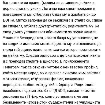
батковците си правят (молим за извинение) ч*кии и
дори е опитало уиски. Логично настъпват промени в
поведението му, отбелязва баща му в жалбата си до
БОП-а. Митко започва да се заключва в стаята си, спира
да споделя, отбягва другарчетата си, родителите му
не
след дълго установяват абонаменти за порно канали.
Ужасът е безпределен, когато баща му установява, че
на кадрите има само мъже и детето му е склонявано да
гледа гей сцени, платени на всичко отгоре през картата
на майка му. Следва разговор с детски психолог, както
и с преподавателите в школото. В приложението
Телеграм пък са открити чатове с неизвестен профил,
който месеци наред му е пращал линкове към сайтове
с отвратителни, п*д*растки филми, показващи
перверзна любов между тийнейджъри. Родителите
незабавно подават жалба в ГДБОП, наемат и частна
разследваща IT фирма, която установява, че зад
безименните чатове стои съдържателят на училищната