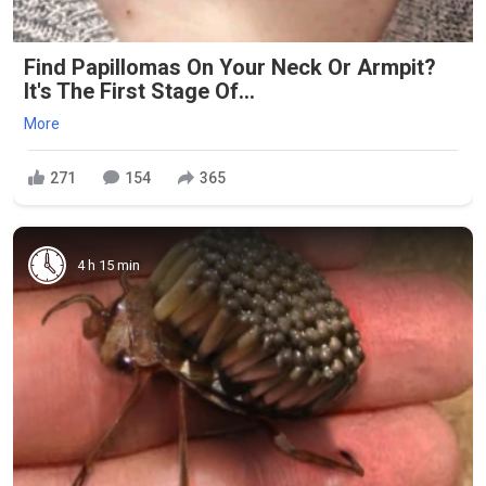
Find Papillomas On Your Neck Or Armpit?
It's The First Stage Of...
More
271
154
365
4 h 15 min