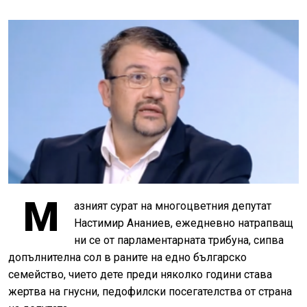
М
азният сурат на многоцветния депутат
Настимир Ананиев, ежедневно натрапващ
ни се от парламентарната трибуна, сипва
допълнителна сол в раните на едно българско
семейство, чието дете преди няколко години става
жертва на гнусни, педофилски посегателства от страна