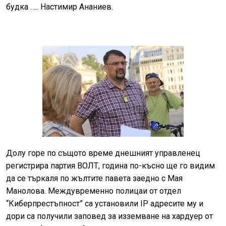
будка ….. Настимир Ананиев.
Долу горе по същото време днешният управленец
регистрира партия ВОЛТ, година по-късно ще го видим
да се търкаля по жълтите павета заедно с Мая
Манолова. Междувременно полицаи от отдел
“Киберпрестъпност” са установили IP адресите му и
дори са получили заповед за изземване на хардуер от