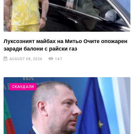
Луксозният майбах на Митьо Очите опожарен
заради балони с райски газ
AUGUST 08, 2026
147
СКАНДАЛИ