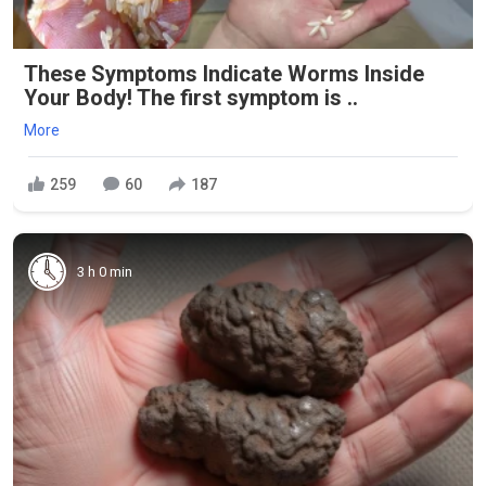
These Symptoms Indicate Worms Inside
Your Body! The first symptom is ..
More
259
60
187
3 h 0 min