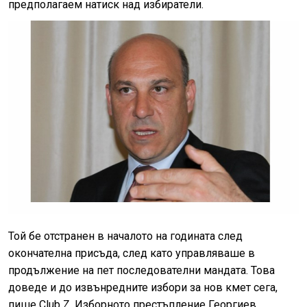
предполагаем натиск над избиратели.
Той бе отстранен в началото на годината след
окончателна присъда, след като управляваше в
продължение на пет последователни мандата. Това
доведе и до извънредните избори за нов кмет сега,
пише Club Z. Изборното престъпление Георгиев