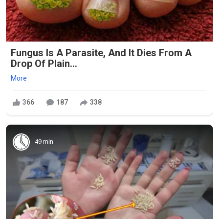
Fungus Is A Parasite, And It Dies From A
Drop Of Plain...
More
366
187
338
49 min