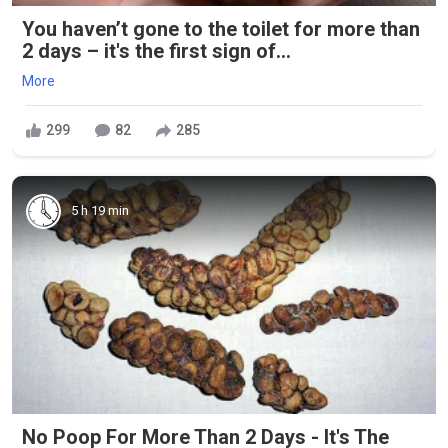
You haven’t gone to the toilet for more than
2 days – it's the first sign of...
More
299
82
285
5 h 19 min
No Poop For More Than 2 Days - It's The