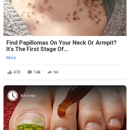
Find Papillomas On Your Neck Or Armpit?
It's The First Stage Of...
More
470
148
94
8 h 6 min