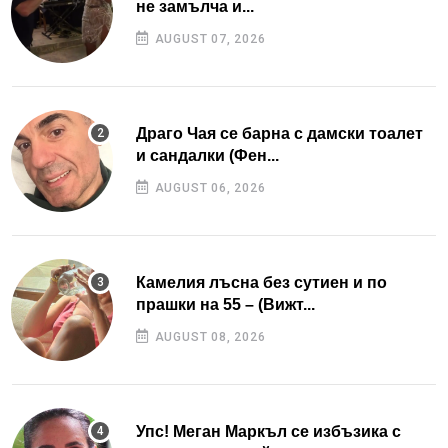
не замълча и...
AUGUST 07, 2026
Драго Чая се барна с дамски тоалет
и сандалки (Фен...
AUGUST 06, 2026
Камелия лъсна без сутиен и по
прашки на 55 – (Вижт...
AUGUST 08, 2026
Упс! Меган Маркъл се избъзика с