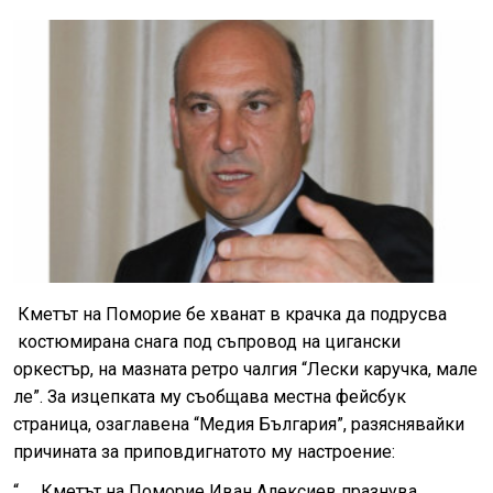
Кметът на Поморие бе хванат в крачка да подрусва
костюмирана снага под съпровод на цигански
оркестър, на мазната ретро чалгия “Лески каручка, мале
ле”. За изцепката му съобщава местна фейсбук
страница, озаглавена “Медия България”, разяснявайки
причината за приповдигнатото му настроение:
“….. Кметът на Поморие Иван Алексиев празнува