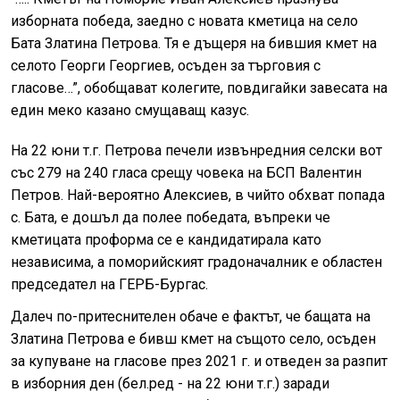
изборната победа, заедно с новата кметица на село
Бата Златина Петрова. Тя е дъщеря на бившия кмет на
селото Георги Георгиев, осъден за търговия с
гласове…”, обобщават колегите, повдигайки завесата на
един меко казано смущаващ казус.
На 22 юни т.г. Петрова печели извънредния селски вот
със 279 на 240 гласа срещу човека на БСП Валентин
Петров. Най-вероятно Алексиев, в чийто обхват попада
с. Бата, е дошъл да полее победата, въпреки че
кметицата проформа се е кандидатирала като
независима, а поморийският градоначалник е областен
председател на ГЕРБ-Бургас.
Далеч по-притеснителен обаче е фактът, че бащата на
Златина Петрова е бивш кмет на същото село, осъден
за купуване на гласове през 2021 г. и отведен за разпит
в изборния ден (бел.ред - на 22 юни т.г.) заради