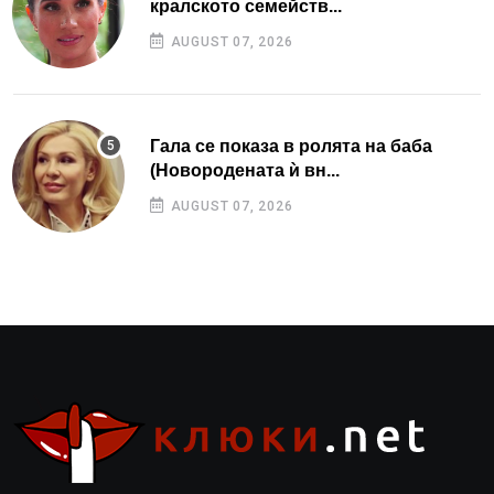
кралското семейств...
AUGUST 07, 2026
Гала се показа в ролята на баба
(Новородената ѝ вн...
AUGUST 07, 2026