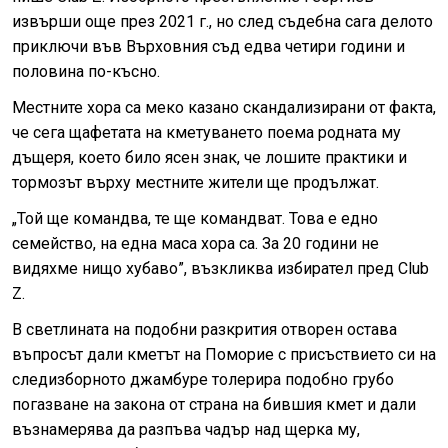
извърши още през 2021 г., но след съдебна сага делото
приключи във Върховния съд едва четири години и
половина по-късно.
Местните хора са меко казано скандализирани от факта,
че сега щафетата на кметуването поема родната му
дъщеря, което било ясен знак, че лошите практики и
тормозът върху местните жители ще продължат.
„Той ще командва, те ще командват. Това е едно
семейство, на една маса хора са. За 20 години не
видяхме нищо хубаво”, възкликва избирател пред Club
Z.
В светлината на подобни разкрития отворен остава
въпросът дали кметът на Поморие с присъствието си на
следизборното джамбуре толерира подобно грубо
погазване на закона от страна на бившия кмет и дали
възнамерява да разпъва чадър над щерка му,