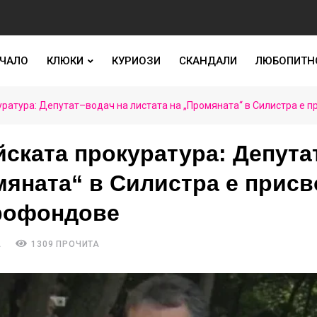
ЧАЛО
КЛЮКИ
КУРИОЗИ
СКАНДАЛИ
ЛЮБОПИТН
уратура: Депутат–водач на листата на „Промяната“ в Силистра е 
ската прокуратура: Депута
мяната“ в Силистра е прис
врофондове
А
1309 ПРОЧИТА