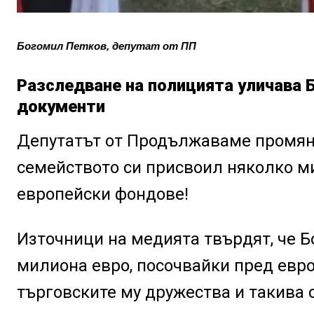
Богомил Петков, депутат от ПП
Разследване на полицията уличава 
документи
Депутатът от Продължаваме промян
семейството си присвоил няколко м
европейски фондове!
Източници на медията твърдят, че 
милиона евро, посочвайки пред евр
търговските му дружества и такива с