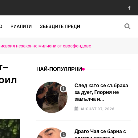
О
РИАЛИТИ
ЗВЕЗДИТЕ ПРЕДИ
присвоил незаконно милиони от еврофондове
т–
НАЙ-ПОПУЛЯРНИ
воил
След като се събраха
за дует, Глория не
замълча и...
AUGUST 07, 2026
Драго Чая се барна с