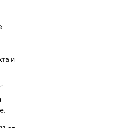
е
а
кта и
“
а
е.