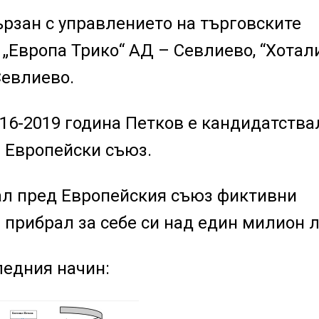
рзан с управлението на търговските
„Европа Трико“ АД – Севлиево, “Хотал
Севлиево.
16-2019 година Петков е кандидатства
а Европейски съюз.
ал пред Европейския съюз фиктивни
прибрал за себе си над един милион л
ледния начин: