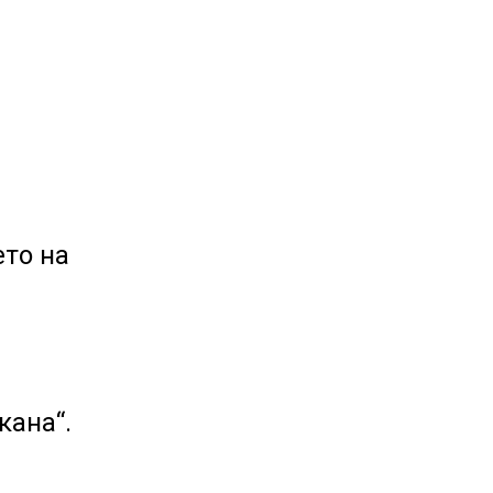
ето на
кана“.