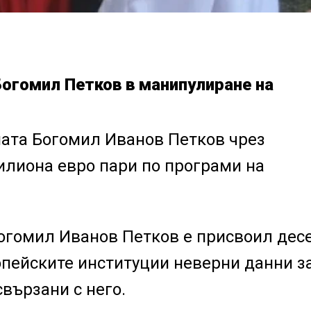
Богомил Петков в манипулиране на
ата Богомил Иванов Петков чрез
илиона евро пари по програми на
Богомил Иванов Петков е присвоил дес
опейските институции неверни данни з
вързани с него.