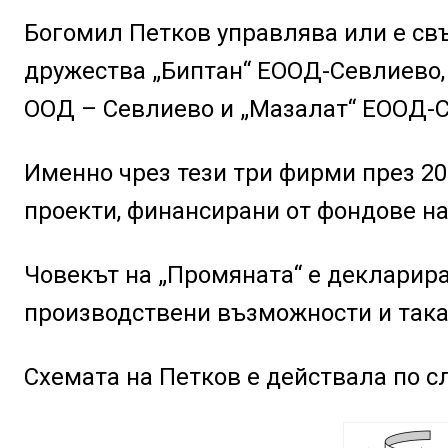
Богомил Петков управлява или е свъ
дружества „Биптан“ ЕООД-Севлиево, 
ООД – Севлиево и „Мазалат“ ЕООД-
Именно чрез тези три фирми през 20
проекти, финансирани от фондове н
Човекът на „Промяната“ е декларир
производствени възможности и така 
Схемата на Петков е действала по с