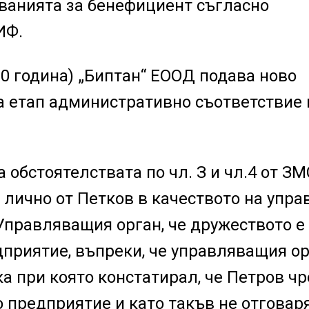
кванията за бенефициент съгласно
ИФ.
0 година) „Биптан“ ЕООД подава ново
на етап административно съответствие 
а обстоятелствата по чл. З и чл.4 от ЗМ
 лично от Петков в качеството на упра
Управляващия орган, че дружеството е
дприятие, въпреки, че управляващия о
 при която констатирал, че Петров чр
 предприятие и като такъв не отговар