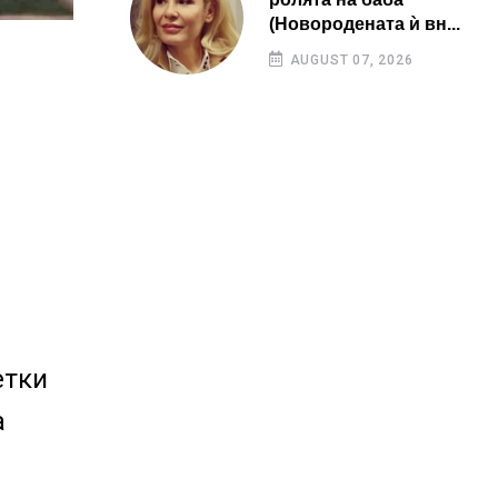
(Новородената ѝ вн...
AUGUST 07, 2026
етки
а