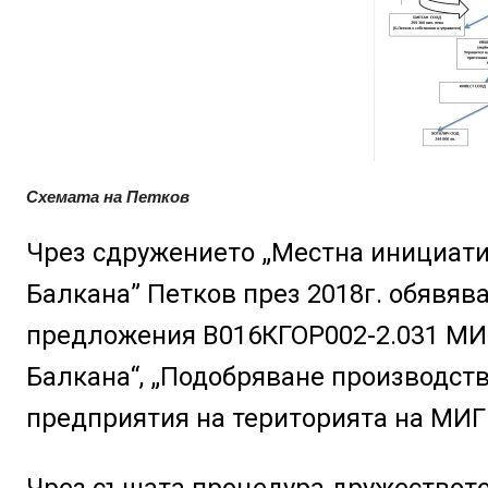
Схемата на Петков
Чрез сдружението „Местна инициатив
Балкана” Петков през 2018г. обявяв
предложения В016КГОР002-2.031 МИГ
Балкана“, „Подобряване производств
предприятия на територията на МИГ 
Чрез същата процедура дружеството