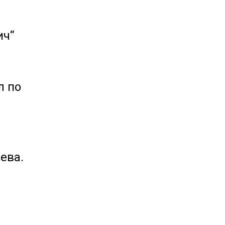
ич“
л по
ева.