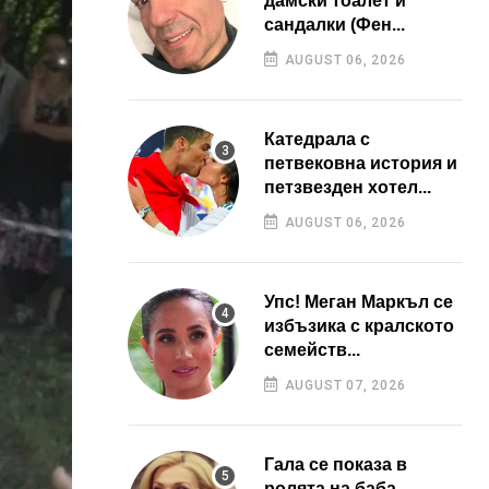
дамски тоалет и
сандалки (Фен...
AUGUST 06, 2026
Катедрала с
петвековна история и
петзвезден хотел...
AUGUST 06, 2026
Упс! Меган Маркъл се
избъзика с кралското
семейств...
AUGUST 07, 2026
Гала се показа в
ролята на баба