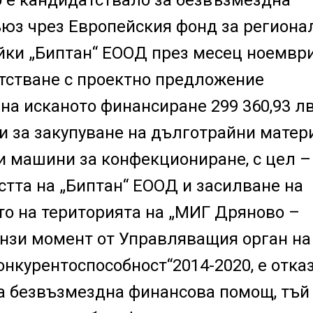
юз чрез Европейския фонд за региона
йки „Биптан“ ЕООД през месец ноември
тстване с проектно предложение
а исканото финансиране 299 360,93 лв
ми за закупуване на дълготрайни мате
и машини за конфекциониране, с цел –
тта на „Биптан“ ЕООД и засилване на
то на територията на „МИГ Дряново –
онзи момент от Управляващия орган на
нкурентоспособност“2014-2020, е отка
а безвъзмездна финансова помощ, тъй