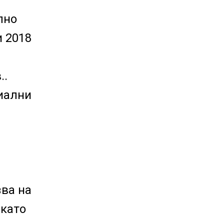
лно
 2018
..
риални
зва на
 като