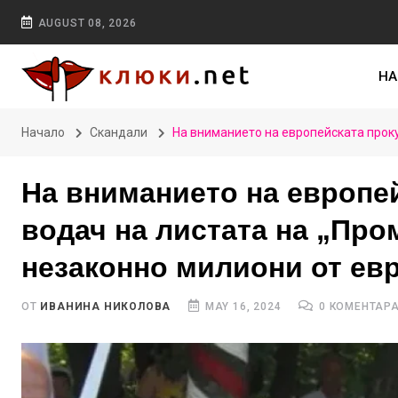
AUGUST 08, 2026
НА
Начало
Скандали
На вниманието на европейската прок
На вниманието на европей
водач на листата на „Про
незаконно милиони от е
ОТ
ИВАНИНА НИКОЛОВА
MAY 16, 2024
0 КОМЕНТАР