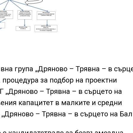
на група „Дряново – Трявна – в сърц
а процедура за подбор на проектни
 „Дряново – Трявна – в сърцето на
ения капацитет в малките и средни
„Дряново – Трявна – в сърцето на Бал
 е кандидатствало за безвъзмездна