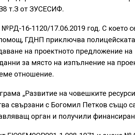
З8 т.З от ЗУСЕСИФ.
№РД-16-1120/17.06.2019 год. С което с
 помощ, ГДНП приключва полицейскат
одаване на проектното предложение на
данни за място на изпълнение на прое
земе отношение.
грама „Развитие на човешките ресурси
ства свързани с Богомил Петков също с
авляващ орган и получили финансиран