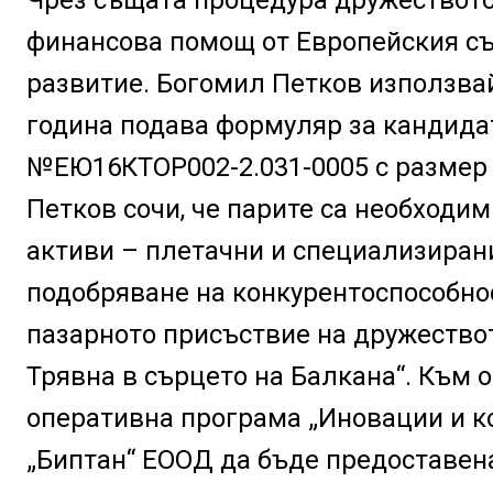
финансова помощ от Европейския съ
развитие. Богомил Петков използва
година подава формуляр за кандида
№ЕЮ16КТОР002-2.031-0005 с размер н
Петков сочи, че парите са необходи
активи – плетачни и специализиран
подобряване на конкурентоспособнос
пазарното присъствие на дружество
Трявна в сърцето на Балкана“. Към 
оперативна програма „Иновации и ко
„Биптан“ ЕООД да бъде предоставен