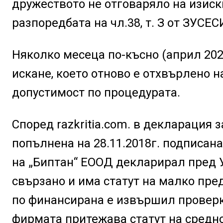
дружеството не отговаряло на изис
разпоредбата на чл.38, т. З от ЗУСЕС
Няколко месеца по-късно (април 202
искане, което отново е отхвърлено 
допустимост по процедурата.
Според razkritia.com. в декларация з
попълнена на 28.11.2018г. подписана
на „Биптан“ ЕООД декларирал пред 
свързано и има статут на малко пре
по финансирана е извършил проверка
фирмата притежава статут на средно