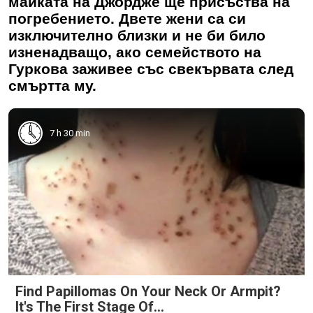
майката на Джордже ще присъства на
погребението. Двете жени са си
изключително близки и не би било
изненадващо, ако семейството на
Гуркова заживее със свекървата след
смъртта му.
7 h 30 min
Find Papillomas On Your Neck Or Armpit?
It's The First Stage Of...