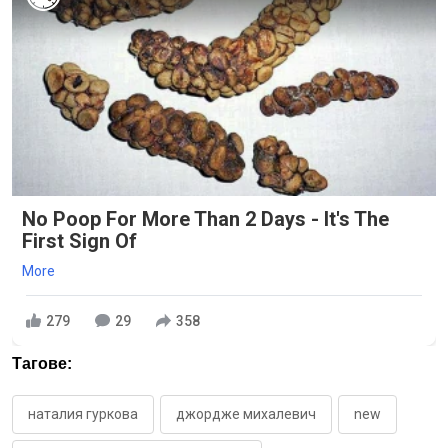
No Poop For More Than 2 Days - It's The
First Sign Of
More
279
29
358
Тагове:
наталия гуркова
джордже михалевич
new