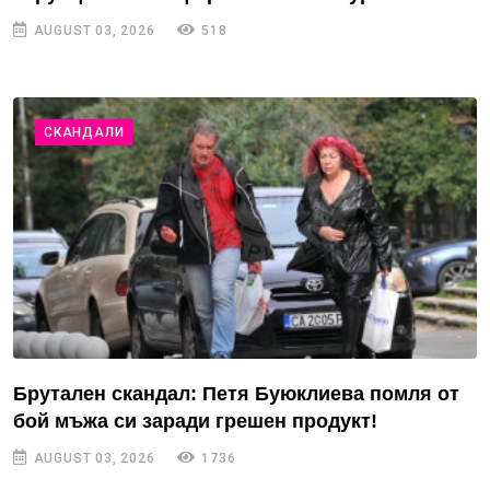
AUGUST 03, 2026
518
СКАНДАЛИ
Брутален скандал: Петя Буюклиева помля от
бой мъжа си заради грешен продукт!
AUGUST 03, 2026
1736