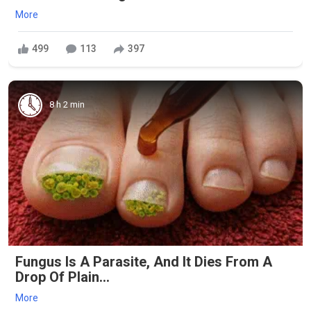
More
499
113
397
8 h 2 min
Fungus Is A Parasite, And It Dies From A
Drop Of Plain...
More