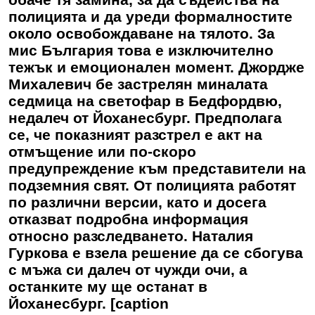
полицията и да уреди формалностите
около освобождаване на тялото. За
мис България това е изключително
тежък и емоционален момент. Джордже
Михалевич бе застрелян миналата
седмица на светофар в Бедфордвю,
недалеч от Йоханесбург. Предполага
се, че показният разстрел е акт на
отмъщение или по-скоро
предупреждение към представители на
подземния свят. От полицията работят
по различни версии, като и досега
отказват подробна информация
относно разследването. Наталия
Гуркова е взела решение да се сбогува
с мъжа си далеч от чужди очи, а
останките му ще останат в
Йоханесбург. [caption