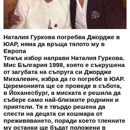
Наталия Гуркова погребва Джордже в
ЮАР, няма да връща тялото му в
Европа
Тежък избор направи Наталия Гуркова.
Мис България 1998, която е съкрушена
от загубата на съпруга си Джордже
Михалевич, избра да го погребе в ЮАР.
Церемонията ще се проведе в събота,
в Йоханесбург, а миската е решила да
събере само най-близките роднини и
приятели. Тя е твърдо решена да
спести на децата си кошмара от
преживяването, поради което тленните
му останки ще бъдат положени в