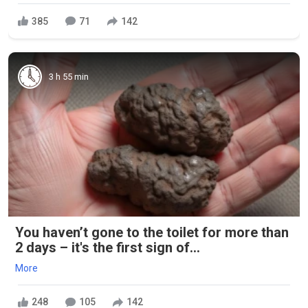
385
71
142
3 h 55 min
You haven’t gone to the toilet for more than
2 days – it's the first sign of...
More
248
105
142