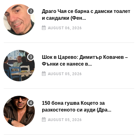
Драго Чая се барна с дамски тоалет
и сандалки (Фен...
AUGUST 06, 2026
Шок в Царево: Димитър Ковачев –
Фънки се нанесе в...
AUGUST 05, 2026
150 бона гушва Коцето за
разкостеното си ауди (Дра...
AUGUST 05, 2026