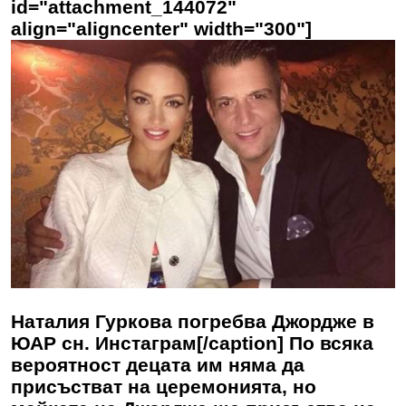
id="attachment_144072"
align="aligncenter" width="300"]
Наталия Гуркова погребва Джордже в
ЮАР сн. Инстаграм[/caption] По всяка
вероятност децата им няма да
присъстват на церемонията, но