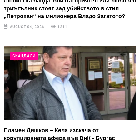
Люлинска банда, близък приятел или любовен
триъгълник стоят зад убийството в стил
„Петрохан“ на милионера Владо Загатото?
AUGUST 04, 2026
1211
СКАНДАЛИ
Пламен Дишков – Кела изскача от
корупционната афера във ВиК - Бургас