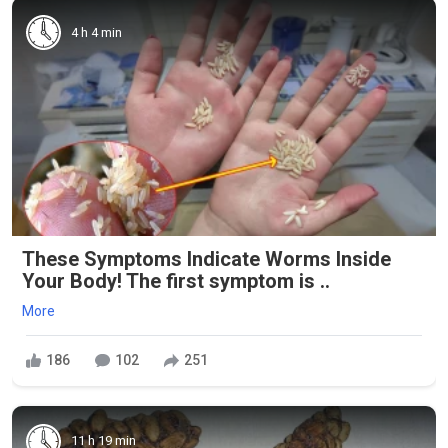
4 h 4 min
These Symptoms Indicate Worms Inside
Your Body! The first symptom is ..
More
186
102
251
11 h 19 min