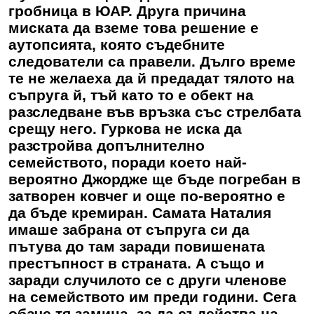
гробница в ЮАР. Друга причина
миската да вземе това решение е
аутопсията, която съдебните
следователи са правели. Дълго време
те не желаеха да й предадат тялото на
съпруга й, тъй като то е обект на
разследване във връзка със стрелбата
срещу него. Гуркова не иска да
разстройва допълнително
семейството, поради което най-
вероятно Джордже ще бъде погребан в
затворен ковчег и още по-вероятно е
да бъде кремиран. Самата Наталия
имаше забрана от съпруга си да
пътува до там заради повишената
престъпност в страната. А също и
заради случилото се с други членове
на семейството им преди години. Сега
обаче тя замина, за да съдейства на