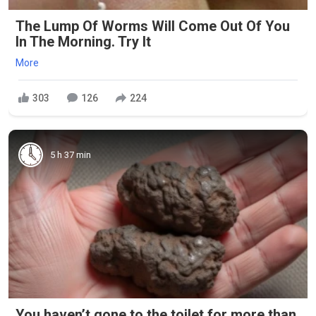
The Lump Of Worms Will Come Out Of You
In The Morning. Try It
More
303
126
224
5 h 37 min
You haven’t gone to the toilet for more than