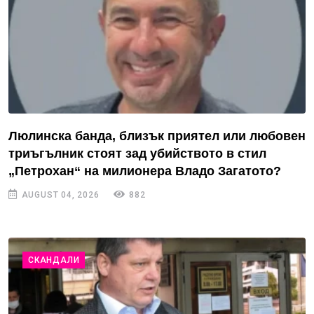
Люлинска банда, близък приятел или любовен
триъгълник стоят зад убийството в стил
„Петрохан“ на милионера Владо Загатото?
AUGUST 04, 2026
882
СКАНДАЛИ