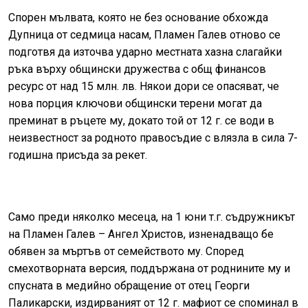
Спорен мълвата, която не без основание обхожда
Дупница от седмица насам, Пламен Галев отново се
подготвя да източва ударно местната хазна слагайки
ръка върху о6щински дружества с общ финансов
ресурс от над 15 млн. лв. Някои дори се опасяват, че
нова порция ключови общински терени могат да
преминат в ръцете му, докато той от 12 г. се води в
неизвестност за родното правосъдие с влязла в сила 7-
годишна присъда за рекет.
Само преди няколко месеца, на 1 юни т.г. съдружникът
на Пламен Галев – Ангел Христов, изненадващо бе
обявен за мъртъв от семейството му. Според
смехотворната версия, поддържана от роднините му и
спусната в медийно обращение от отец Георги
Паликарски, издирваният от 12 г. мафиот се споминал в