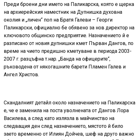
Преди броени дни името на Паликарска, която е щерка
на архиерейския наместник на Дупнишка духовна
околия и „личен“ поп на Братя Галеви – Георги
Паликарски, официално бе обявено за нов директор на
ключовото общинско предприятие. Назначението й е
разписано от новия дупнишки кмет Първан Дангов, по
време на чието предишно кметуване в периода 2003-
2007 г. разцъфна т.нар. „Банда на офицерите“,
ръководена от някогашните барети Пламен Галев и
Ангел Христов.
Скандалният детайл около назначението на Паликарска
е, че е заменила на поста уволнената от Дангов Лора
Василева, а след като излязла в майчинство на
следващия ден след назначението, мястото й било
заето временно от Илиян Дойчев, шеф на друго важно