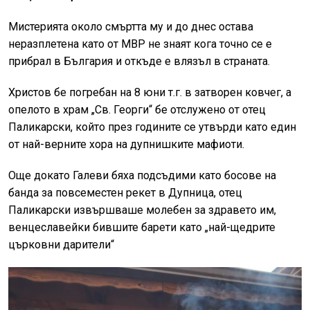
Мистерията около смъртта му и до днес остава
неразплетена като от МВР не знаят кога точно се е
прибрал в България и откъде е влязъл в страната.
Христов бе погребан на 8 юни т.г. в затворен ковчег, а
опелото в храм „Св. Георги“ бе отслужено от отец
Паликарски, който през годините се утвърди като един
от най-верните хора на дупнишките мафиоти.
Още докато Галеви бяха подсъдими като босове на
банда за повсеместен рекет в Дупница, отец
Паликарски извършваше молебен за здравето им,
венцеславейки бившите барети като „най-щедрите
църковни дарители“