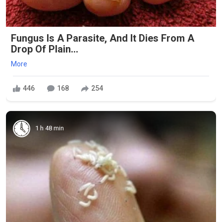
Fungus Is A Parasite, And It Dies From A
Drop Of Plain...
More
446
168
254
1 h 48 min