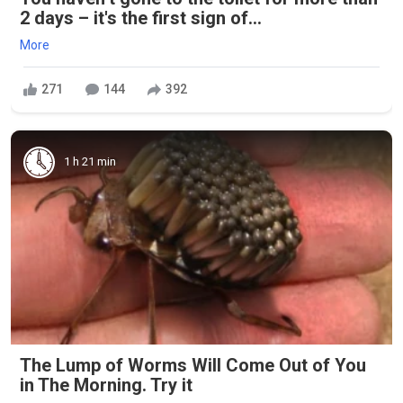
2 days – it's the first sign of...
More
271
144
392
1 h 21 min
The Lump of Worms Will Come Out of You
in The Morning. Try it