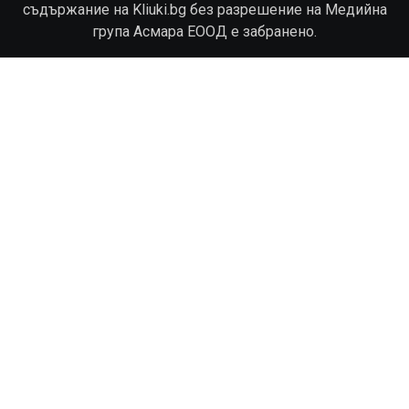
съдържание на Kliuki.bg без разрешение на Медийна
група Асмара ЕООД е забранено.