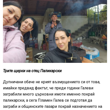
Трите щерки на отец Паликарски
Дупничани обаче не крият възмущението си от това,
имайки предвид фактът, че преди години Галеви
заграбили много църковни имоти именно покрай
паликарски, а сега Пламен Галев се подготвя да
заграби и общинските пазари покрай назначението на