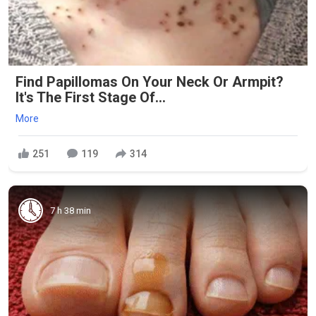
Find Papillomas On Your Neck Or Armpit?
It's The First Stage Of...
More
251
119
314
7 h 38 min