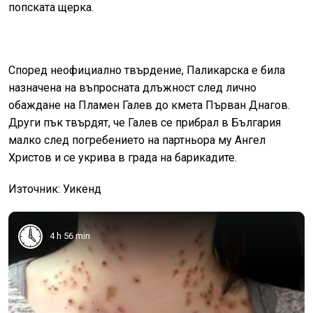
попската щерка.
Според неофициално твърдение, Паликарска е била
назначена на въпросната длъжност след лично
обаждане на Пламен Галев до кмета Първан Днагов.
Други пък твърдят, че Галев се прибрал в България
малко след погребението на партньора му Ангел
Христов и се укрива в града на барикадите.
Източник: Уикенд
4 h 56 min