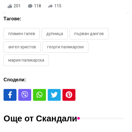
201
118
115
Тагове:
пламен галев
дупница
първан дангов
ангел христов
георги паликарски
мария паликарска
Сподели:
Още от Скандали