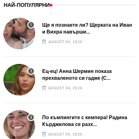
НАЙ-ПОПУЛЯРНИ
Ще я познаете ли? Щерката на Иван
и Вихра навърши...
AUGUST 04, 2026
Ец-ец! Анна Шермин показа
прехваленото си гадже (С...
AUGUST 04, 2026
По къмпингите с кемпера! Радина
Кърджилова се разх...
AUGUST 05, 2026