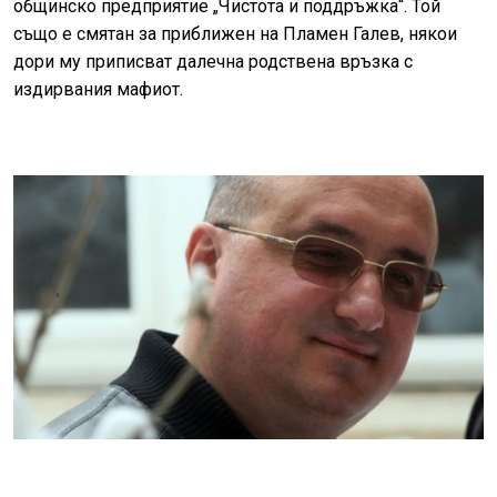
общинско предприятие „Чистота и поддръжка“. Той
също е смятан за приближен на Пламен Галев, някои
дори му приписват далечна родствена връзка с
издирвания мафиот.