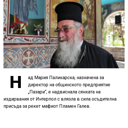
Н
ад Мария Паликарска, назначена за
директор на общинското предприятие
„Пазари“, е надвиснала сянката на
издирвания от Интерпол с влязла в сила осъдителна
присъда за рекет мафиот Пламен Галев.