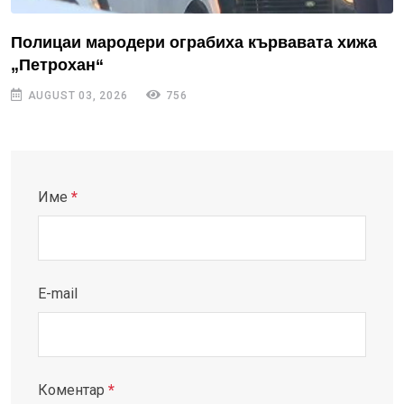
Полицаи мародери ограбиха кървавата хижа
„Петрохан“
AUGUST 03, 2026
756
Име
*
E-mail
Коментар
*