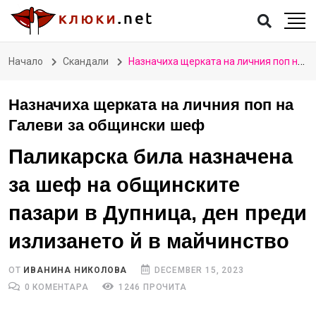
Начало
Скандали
Назначиха щерката на личния поп на Галеви за общински шеф
Назначиха щерката на личния поп на
Галеви за общински шеф
Паликарска била назначена
за шеф на общинските
пазари в Дупница, ден преди
излизането й в майчинство
ОТ
ИВАНИНА НИКОЛОВА
DECEMBER 15, 2023
0 КОМЕНТАРА
1246 ПРОЧИТА