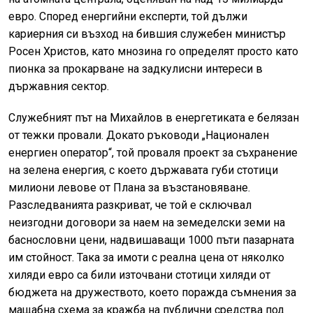
евро. Според енергийни експерти, той дължи
кариерния си възход на бившия служебен министър
Росен Христов, като мнозина го определят просто като
пионка за прокарване на задкулисни интереси в
държавния сектор.
Служебният път на Михайлов в енергетиката е белязан
от тежки провали. Докато ръководи „Национален
енергиен оператор“, той проваля проект за съхранение
на зелена енергия, с което държавата губи стотици
милиони левове от Плана за възстановяване.
Разследванията разкриват, че той е сключвал
неизгодни договори за наем на земеделски земи на
баснословни цени, надвишаващи 1000 пъти пазарната
им стойност. Така за имоти с реална цена от няколко
хиляди евро са били източвани стотици хиляди от
бюджета на дружеството, което поражда съмнения за
мащабна схема за кражба на публични средства под