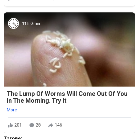
11 h 0 min
The Lump Of Worms Will Come Out Of You
In The Morning. Try It
More
201
28
146
Тагове: