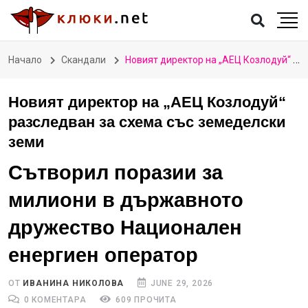
Начало
Скандали
Новият директор на „АЕЦ Козлодуй“ разследван за схема със земеделски земи
Новият директор на „АЕЦ Козлодуй“
разследван за схема със земеделски
земи
Сътворил поразии за
милиони в държавното
дружество Национален
енергиен оператор
ОТ
ИВАНИНА НИКОЛОВА
JUNE 29, 2026
0 КОМЕНТАРА
609 ПРОЧИТА