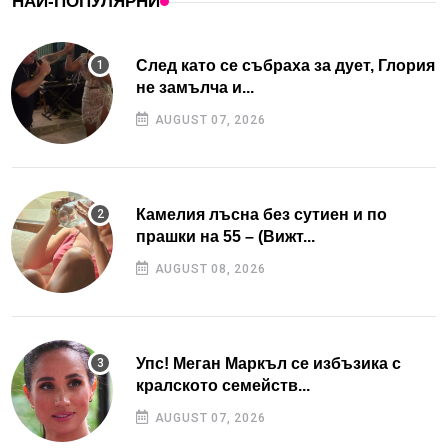
НАЙ-ПОПУЛЯРНИ
След като се събраха за дует, Глория
не замълча и...
AUGUST 07, 2026
Камелия лъсна без сутиен и по
прашки на 55 – (Вижт...
AUGUST 08, 2026
Упс! Меган Маркъл се избъзика с
кралското семейств...
AUGUST 07, 2026