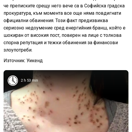
че преписките срещу него вече са в Софийска градска
прокуратура, към момента все още няма повдигнати
официални обвинения. Този факт предизвиква
сериозно недоумение сред енергийния бранш, който е
шокиран от високия пост, поверен на лице с толкова
спорна репутация и тежки обвинения за финансови
злоупотреби.
Източник: Уикенд
2 h 53 min