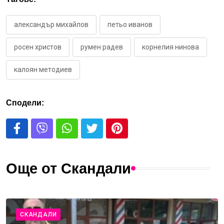
александър михайлов
петьо иванов
росен христов
румен радев
корнелия нинова
калоян методиев
Сподели:
Още от Скандали
СКАНДАЛИ