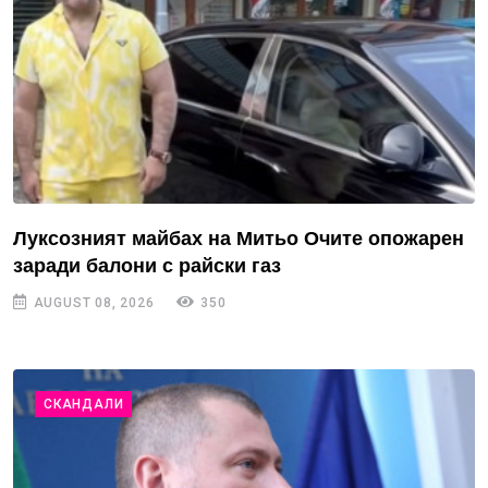
Луксозният майбах на Митьо Очите опожарен
заради балони с райски газ
AUGUST 08, 2026
350
СКАНДАЛИ