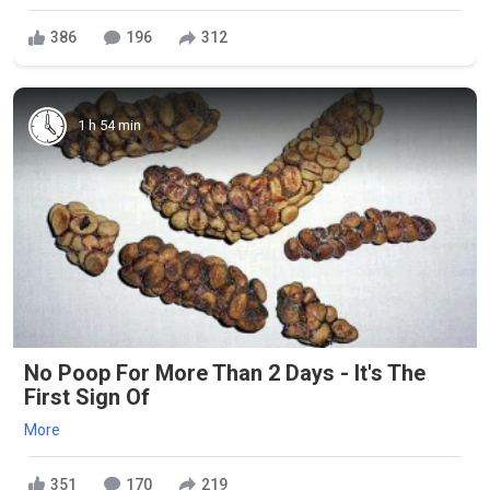
386
196
312
1 h 54 min
No Poop For More Than 2 Days - It's The
First Sign Of
More
351
170
219