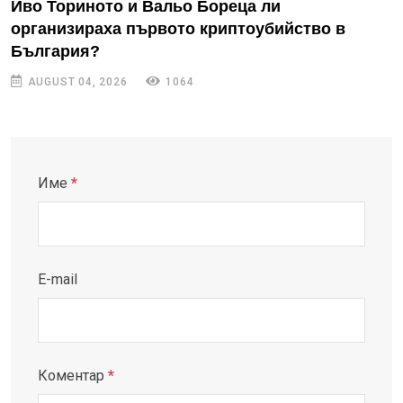
Иво Ториното и Вальо Бореца ли
организираха първото криптоубийство в
България?
AUGUST 04, 2026
1064
Име
*
E-mail
Коментар
*