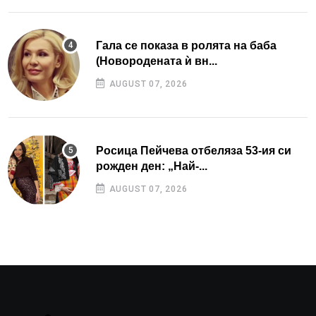
Гала се показа в ролята на баба
(Новородената ѝ вн...
AUGUST 07, 2026
Росица Пейчева отбеляза 53-ия си
рожден ден: „Най-...
AUGUST 07, 2026