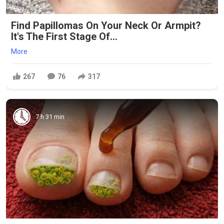
Find Papillomas On Your Neck Or Armpit?
It's The First Stage Of...
More
267
76
317
7 h 31 min