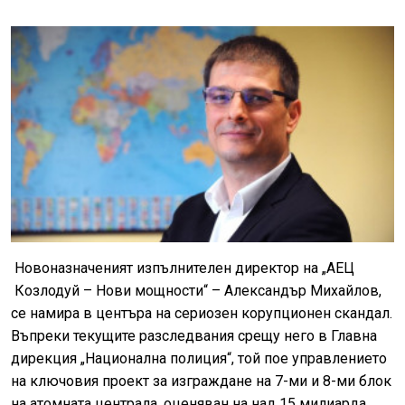
Новоназначеният изпълнителен директор на „АЕЦ
Козлодуй – Нови мощности“ – Александър Михайлов,
се намира в центъра на сериозен корупционен скандал.
Въпреки текущите разследвания срещу него в Главна
дирекция „Национална полиция“, той пое управлението
на ключовия проект за изграждане на 7-ми и 8-ми блок
на атомната централа, оценяван на над 15 милиарда