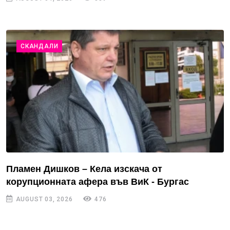
СКАНДАЛИ
Пламен Дишков – Кела изскача от
корупционната афера във ВиК - Бургас
AUGUST 03, 2026
476