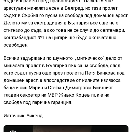
бъде изправен пред правосъдието. Паскал беше
арестуван миналата есен в Белград, но тази пролет
съдът в Сърбия го пусна на свобода под домашен арест.
Делото му за екстрадиция в България все още не е
стигнало до съда, а ако това не се случи до септември,
контрабандист №1 на цигари ще бъде окончателно
освободен.
Всички задържани по шумното „митническо“ дело от
миналата пролет в България пък са на свобода, след
като съдът пусна още през пролетта Петя Банкова под
домашен арест, а впоследствие от килиите излязоха
баща и син Марин и Стефан Димитрови. Бившият
главен секретар на МВР Живко Коцев пък е на
свобода под парична гаранция.
Източник: Уикенд