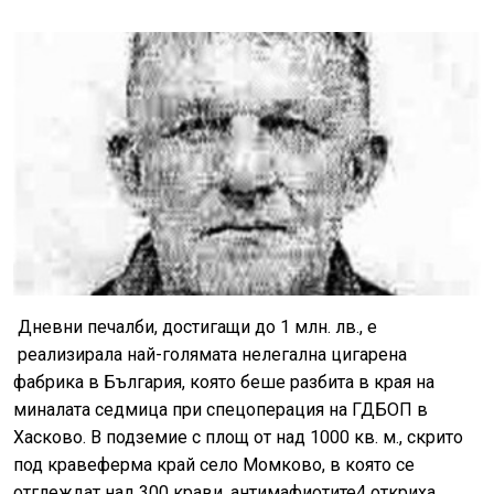
Дневни печалби, достигащи до 1 млн. лв., е
реализирала най-голямата нелегална цигарена
фабрика в България, която беше разбита в края на
миналата седмица при спецоперация на ГДБОП в
Хасково. В подземие с площ от над 1000 кв. м., скрито
под кравеферма край село Момково, в която се
отглеждат над 300 крави, антимафиотите4 откриха