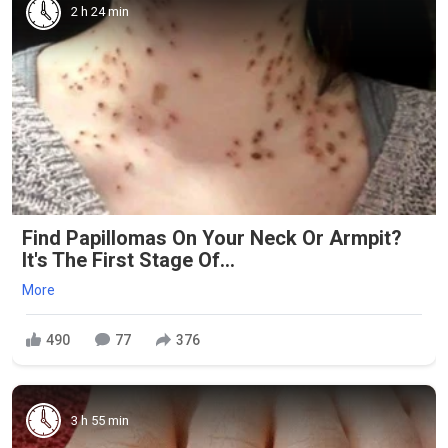
2 h 24 min
Find Papillomas On Your Neck Or Armpit?
It's The First Stage Of...
More
490
77
376
3 h 55 min