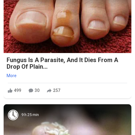
Fungus Is A Parasite, And It Dies From A
Drop Of Plain...
More
499
30
257
9 h 25 min