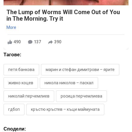
The Lump of Worms Will Come Out of You
in The Morning. Try it
More
490
137
390
Тагове:
петя банкова
марин и стефан димитрови – ярите
живко коцев
никола николов – паскал
николай перчемлиев
росица перчемлиева
гдбоп
кръстю кръстев – къци маймуната
Сподели: