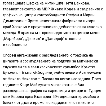
тогавашната шефка на митниците Петя Банкова,
главният секретар на МВР Живко Коцев и свързаните с
трафика на цигари контрабандисти Стефан и Марин
Димитрови – Ярите, нелегалната фабрика за цигари
край Хасково е преустановила дейността си за няколко
месеца. В края на м.г. производството на цигари менте
„Марлборо“, „Дънхил“ и „Давидоф“ отново е
възобновено.
Според ангажирани с разследването, с трафика на
цигарите и сосигуряването на подкупи за митнически
служители се е заел хасковският кримибос Кръстю
Кръстев – Къци Маймуната, който лично е бил посочен
от Никола Николов – Паскал за негов наследник. През
годините Къци Маймуната многократно е бил
разследван за трафик на наркотици и цигари от Турция
към Европа през България. 59-годишният кримибос е
близък от дълго време и с издирвания от властите