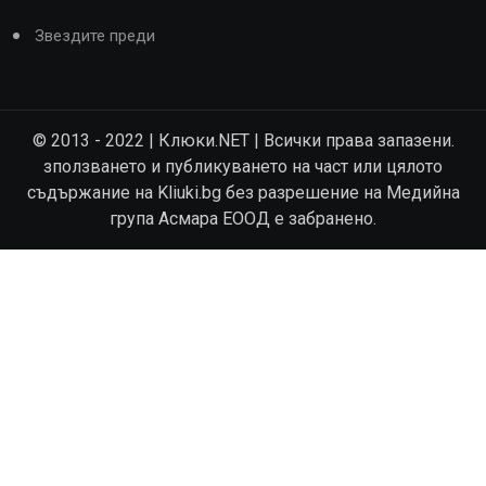
Звездите преди
© 2013 - 2022 | Клюки.NET | Всички права запазени.
зползването и публикуването на част или цялото
съдържание на Kliuki.bg без разрешение на Медийна
група Асмара ЕООД е забранено.