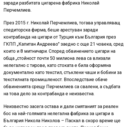
заради разбитата цигарена фабрика Николай
Перчемлиев.
През 2015 г. Николай Перчемлиев, тогава управляващ
спедиторска фирма, беше арестуван заради
контрабанда на цигари от Турция към България през
ГКПП „Капитан Андреево" заедно с още 21 човека, сред
които и 8 митничари. Според обвинението цигари на
обща „стойност почти 50 милиона лева са влизали
нелегално с тирове, като стоката е била оформяна
документално като текстил, стъклени чаши и бобини за
текстилната промишленост. Впоследствие обаче
обвиненията срещу Перчемлиев са свалени, а съдбата
на това дело за контрабанда е неизвестна.
Неизвестно засега остава и дали смятаният за реален
бос на най-голямата нелегална фабрика за цигари в
България Никола Николов – Паскал в скоро време ще