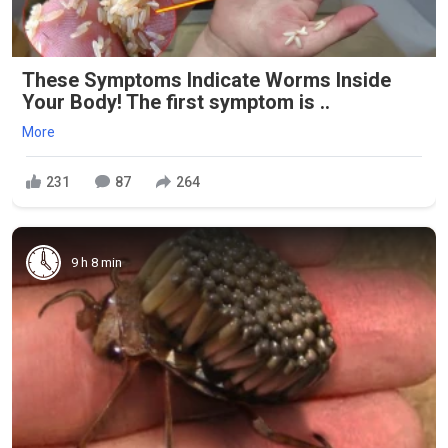
These Symptoms Indicate Worms Inside
Your Body! The first symptom is ..
More
231
87
264
9 h 8 min