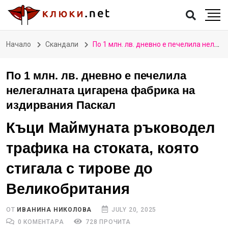
Начало
Скандали
По 1 млн. лв. дневно е печелила нелегалната цигарена фабрика на издирвания Паскал
По 1 млн. лв. дневно е печелила
нелегалната цигарена фабрика на
издирвания Паскал
Къци Маймуната ръководел
трафика на стоката, която
стигала с тирове до
Великобритания
ОТ
ИВАНИНА НИКОЛОВА
JULY 20, 2025
0 КОМЕНТАРА
728 ПРОЧИТА