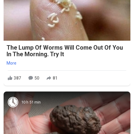
The Lump Of Worms Will Come Out Of You
In The Morning. Try It
More
387
50
81
10 h 51 min