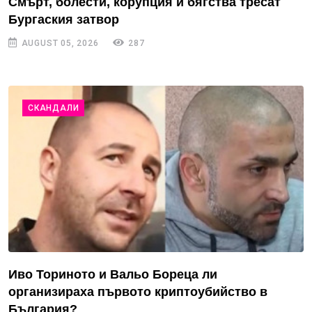
Смърт, болести, корупция и бягства тресат
Бургаския затвор
AUGUST 05, 2026
287
СКАНДАЛИ
Иво Ториното и Вальо Бореца ли
организираха първото криптоубийство в
България?