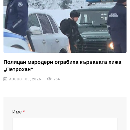
Полицаи мародери ограбиха кървавата хижа
„Петрохан“
AUGUST 03, 2026
756
Име
*