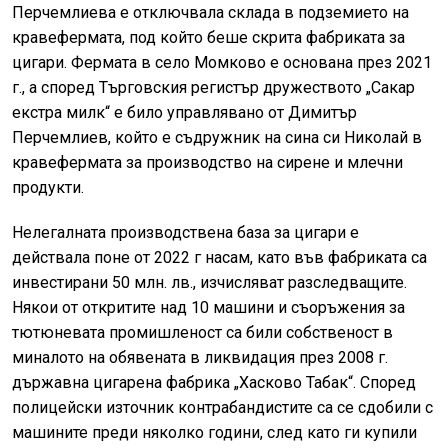
Перчемлиева е отключвала склада в подземието на
кравефермата, под който беше скрита фабриката за
цигари. Фермата в село Момково е основана през 2021
г., а според Търговския регистър дружеството „Сакар
екстра милк“ е било управлявано от Димитър
Перчемлиев, който е съдружник на сина си Николай в
кравефермата за производство на сирене и млечни
продукти.
Нелегалната производствена база за цигари е
действала поне от 2022 г насам, като във фабриката са
инвестирани 50 млн. лв., изчисляват разследващите.
Някои от откритите над 10 машини и съоръжения за
тютюневата промишленост са били собственост в
миналото на обявената в ликвидация през 2008 г.
държавна цигарена фабрика „Хасково Табак“. Според
полицейски източник контрабандистите са се сдобили с
машините преди няколко години, след като ги купили