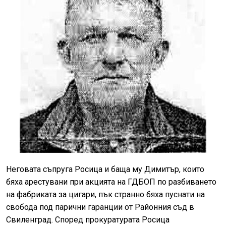
Неговата съпруга Росица и баща му Димитър, които
бяха арестувани при акцията на ГДБОП по разбиването
на фабриката за цигари, пък странно бяха пуснати на
свобода под парични гаранции от Районния съд в
Свиленград. Според прокуратурата Росица