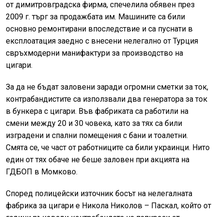
от димитровградска фирма, спечелила обявен през
2009 г. търг за продажбата им. Машините са били
основно ремонтирани впоследствие и са пуснати в
експлоатация заедно с внесени нелегално от Турция
свръхмодерни манифактури за производство на
цигари.
За да не бъдат заловени заради огромни сметки за ток,
контрабандистите са използвали два генератора за ток
в бункера с цигари. Във фабриката са работили на
смени между 20 и 30 човека, като за тях са били
изградени и спални помещения с бани и тоалетни.
Смята се, че част от работниците са били украинци. Нито
един от тях обаче не беше заловен при акцията на
ГДБОП в Момково.
Според полицейски източник босът на нелегалната
фабрика за цигари е Никола Николов – Паскал, който от