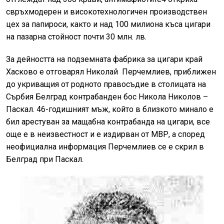
свръхмодерен и високотехнологичен производствен
цех за папироси, както и над 100 милиона къса цигари
на пазарна стойност почти 30 млн. лв.
За дейността на подземната фабрика за цигари край
Хасково е отговарял Николай Перчемлиев, приближен
до укриващия от родното правосъдие в столицата на
Сърбия Белград контрабанден бос Никола Николов –
Паскал. 46-годишният мъж, който в близкото минало е
бил арестуван за мащабна контрабанда на цигари, все
още е в неизвестност и е издирван от МВР, а според
неофициална информация Перчемлиев се е скрил в
Белград при Паскал.