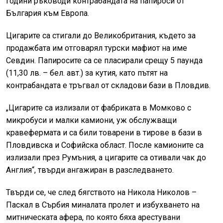
години ръководи контрабандата на папироси от
България към Европа.
Цигарите са стигали до Великобритания, където за
продажбата им отговарял турски мафиот на име
Севдин. Папиросите са се пласирали срещу 5 паунда
(11,30 лв. – бел. авт.) за кутия, като пътят на
контрабандата е тръгвал от складови бази в Пловдив.
„Цигарите са излизали от фабриката в Момково с
микробуси и малки камиони, уж обслужващи
кравефермата и са били товарени в тирове в бази в
Пловдивска и Софийска област. После камионите са
излизали през Румъния, а цигарите са отивали чак до
Англия“, твърди ангажиран в разследването.
Твърди се, че след бягството на Никола Николов –
Паскал в Сърбия миналата пролет и избухването на
митническата афера, по която бяха арестувани