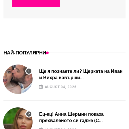
НАЙ-ПОПУЛЯРНИ
Ще я познаете ли? Щерката на Иван
и Вихра навърши...
AUGUST 04, 2026
Ец-ец! Анна Шермин показа
прехваленото си гадже (С...