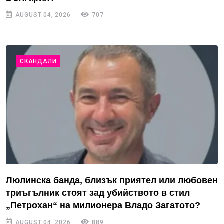
AUGUST 04, 2026
707
СКАНДАЛИ
Люлинска банда, близък приятел или любовен
триъгълник стоят зад убийството в стил
„Петрохан“ на милионера Владо Загатото?
AUGUST 04, 2026
889