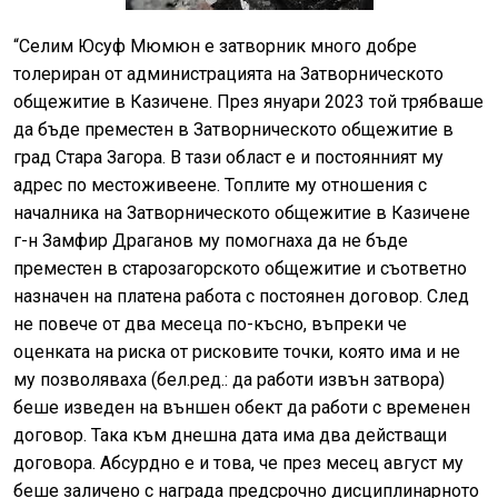
“Селим Юсуф Мюмюн е затворник много добре
толериран от администрацията на Затворническото
общежитие в Казичене. През януари 2023 той трябваше
да бъде преместен в Затворническото общежитие в
град Стара Загора. В тази област е и постоянният му
адрес по местоживеене. Топлите му отношения с
началника на Затворническото общежитие в Казичене
г-н Замфир Драганов му помогнаха да не бъде
преместен в старозагорското общежитие и съответно
назначен на платена работа с постоянен договор. След
не повече от два месеца по-късно, въпреки че
оценката на риска от рисковите точки, която има и не
му позволяваха (бел.ред.: да работи извън затвора)
беше изведен на външен обект да работи с временен
договор. Така към днешна дата има два действащи
договора. Абсурдно е и това, че през месец август му
беше заличено с награда предсрочно дисциплинарното