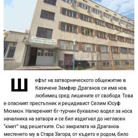
Ш
ефът на затворническото общежитие в
Казичене Замфир Драганов си има нов
любимец сред лишените от свобода. Това
е опасният престъпник и рецидивист Селим Юсуф
Мюмюн. Напереният бг-турчин буквално водел за носа
началника на затвора и се бил издигнал до негласен
“кмет” зад решетките. Със закрилата на Драганов
местенето му в Стара Загора, от където е родом, било