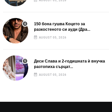
AUGUST 05, 2026
150 бона гушва Коцето за
разкостеното си ауди (Дра...
AUGUST 05, 2026
Деси Слава и 2-годишната ѝ внучка
разтопиха сърцат...
AUGUST 05, 2026