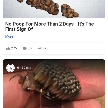
No Poop For More Than 2 Days - It's The
First Sign Of
More
275
35
375
6 h 39 min