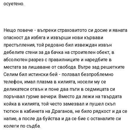
осуетено.
Нещо повече - въпреки страховитото си досие и явната
опасност да избяга и извърши нови кървави
престъпления, той редовно бил извеждан извън
дебелите стени за да бачка на строителен обект, в
абсолютен разрез с правилниците и наредбите в
местата за лишаване от свобода. Вътре зад решетките
Селим бил истински бей - ползвал безпроблемно
телефон, имал плазма в килията, носели му се
деликатеси отвън и поне два пъти в седмицата си
поръчвал гурме вечери. Вместо да лежи на твърдата
койка в килията, той често замезвал и пушел скъп
тютюн в кабинета на Драганов, не било рядкост и да се
напие, а после да буйства и да се бие с останалите си
колеги по съдба.