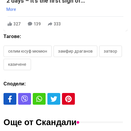
2 days – it's the first sign of...
More
327
139
333
Тагове:
селим юсуф мюмюн
замфир драганов
затвор
казичене
Сподели:
Още от Скандали