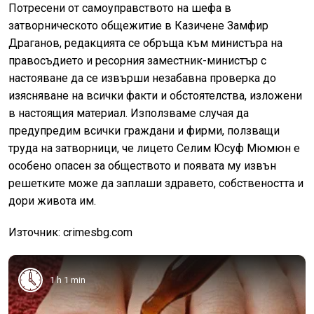
Потресени от самоуправството на шефа в
затворническото общежитие в Казичене Замфир
Драганов, редакцията се обръща към министъра на
правосъдието и ресорния заместник-министър с
настояване да се извърши незабавна проверка до
изясняване на всички факти и обстоятелства, изложени
в настоящия материал. Използваме случая да
предупредим всички граждани и фирми, ползващи
труда на затворници, че лицето Селим Юсуф Мюмюн е
особено опасен за обществото и появата му извън
решетките може да заплаши здравето, собствеността и
дори живота им.
Източник: crimesbg.com
1 h 1 min