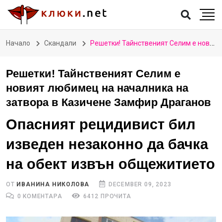
Начало
Скандали
Решетки! Тайнственият Селим е новият любимец на началника на затвора в Казичене Замфир Драганов
Решетки! Тайнственият Селим е
новият любимец на началника на
затвора в Казичене Замфир Драганов
Опасният рецидивист бил
изведен незаконно да бачка
на обект извън общежитието
ОТ
ИВАНИНА НИКОЛОВА
DECEMBER 09, 2023
0 КОМЕНТАРА
6412 ПРОЧИТА