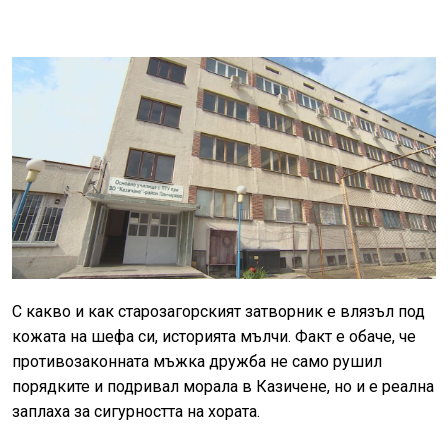
С какво и как старозагорският затворник е влязъл под
кожата на шефа си, историята мълчи. Факт е обаче, че
противозаконната мъжка дружба не само рушил
порядките и подривал морала в Казичене, но и е реална
заплаха за сигурността на хората.