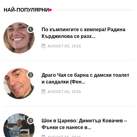
НАЙ-ПОПУЛЯРНИ
По къмпингите с кемпера! Радина
Кърджилова се разх...
AUGUST 05, 2026
Драго Чая се барна с дамски тоалет
и сандалки (Фен...
AUGUST 06, 2026
Шок в Царево: Димитър Ковачев –
Фънки се нанесе в...