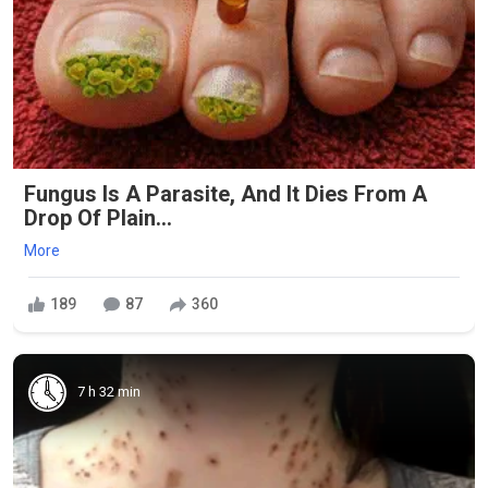
Fungus Is A Parasite, And It Dies From A
Drop Of Plain...
More
189
87
360
7 h 32 min