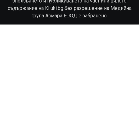
зползването и публикуването на част или цялото
съдържание на Kliuki.bg без разрешение на Медийна
група Асмара ЕООД е забранено.