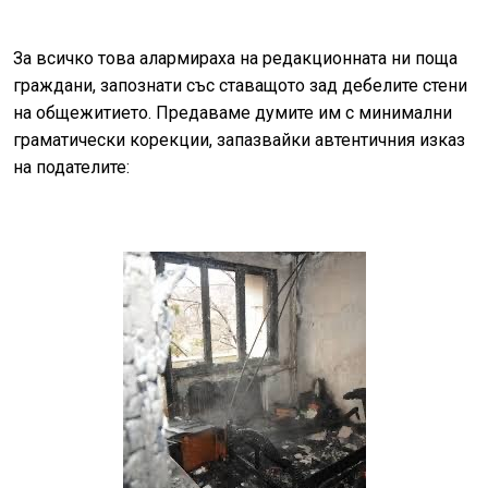
За всичко това алармираха на редакционната ни поща
граждани, запознати със ставащото зад дебелите стени
на общежитието. Предаваме думите им с минимални
граматически корекции, запазвайки автентичния изказ
на подателите: