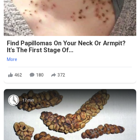
Find Papillomas On Your Neck Or Armpit?
It's The First Stage Of...
More
462
180
372
17 min