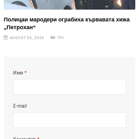
Полицаи мародери ограбиха кървавата хижа
„Петрохан“
AUGUST 03, 2026
791
Име
*
E-mail