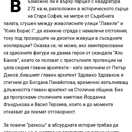
В
ъзможно ли е върху парцел с квадратура
272 кв.м, разположен в историческото сърце
на Стара София, на метри от Съдебната
палата, сгушен между живописните улици “Лавеле” и
“Княз Борис I”, да изникне сграда с намалени отстояния,
току под прозорците на десетки живущи в съседните
кооперации? Оказва се, че може, ако заинтересовани
са одиозните фигури на двама герои от скандала “Ало
Банов”, които се ползват с престъпните протекции на
цяла сюрия главни архитекти - като започнем от Петър
Диков ,бившият главен архитект Здравко Здравков и
стигнем до Богдана Панайотова, временно изпълняващ
длъжността главен архитект на Столична община. Без
да пропускаме столичните кметове Йорданка
Фъндъкова и Васил Терзиев, които и до момента
отказват да поемат отговорност.
За повече “разкош” в абсурдната история трябва да