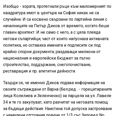
Изобщо - хората, протегнали ръце към маломерният по
квадратура имот в центъра на София никак не са
случайни. И са косвено свързани по партийна линия с
началниците на Петър Диков от времето, когато беше
главен архитект. И не само с него, а с цяла плеяда
негови съпартийци, част от които напуснаха активната
политика, но оставиха имената и подписите си под
крайно спорни документи, раздаващи милиони от
националния и европейски бюджет за пътно
строителство, поддържане, снегопочистване,
реставрация и пр. апетитни дейности.
Твърди се, че именно Диков подава информация на
своите съграждани от Варна (бел.ред . - горецитираните
лица Колелиев и Зеленченко) за парцела на ул. Лавеле
34 и те го закупуват, като разчитат на неговата помощ
за бъдещи действия. Наистина той допуска застрояване
с намалени отстояния повече от 1/3 със Заповед No