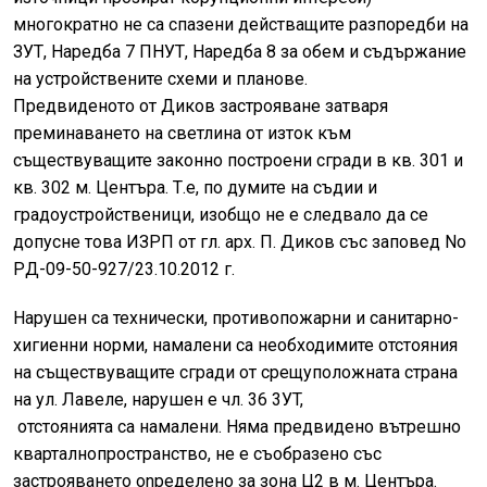
многократно не са спазени действащите разпоредби на
ЗУТ, Наредба 7 ПНУТ, Наредба 8 за обем и съдържание
на устройствените схеми и планове.
Предвиденото от Диков застрояване затваря
преминаването на светлина от изток към
съществуващите законно построени сгради в кв. 301 и
кв. 302 м. Центъра. Т.е, по думите на съдии и
градоустройственици, изобщо не е следвало да се
допусне това ИЗРП от гл. арх. П. Диков със заповед No
PД-09-50-927/23.10.2012 г.
Нарушен са технически, противопожарни и санитарно-
хигиенни норми, намалени са необходимите отстояния
на съществуващите сгради от срещуположната страна
на ул. Лавеле, нарушен е чл. 36 3УT,
отстоянията са намалени. Няма предвидено вътрешно
кварталнопространство, не е съобразено със
застрояването onpeделено за зона Ц2 в м. Центъра.