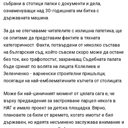
събрани в стотици папки с документи и дела,
ознаменуващи над 30-годишната им битка с
държавната машина.
За да не отегчаваме читателите с излишна патетика, ще
се опитаме да представим фактите в тяхната
категоричност. Факти, потвърдени от няколко състава
на българския съд, който съвсем скоро може да остане
без ток, ако трафопостът, захранващ Съдебната палата
бъде сринат по волята на лицата Колелиев и
Зеленченко - варненски строителни пришълци,
посягащи на най-емблематичните кътчета от столицата.
Може би най-циничният момент от цялата сага е, че
върху предвидения за застрояване парцел някога в
НАГ е имало проект за детска площадка. Вярно,
плановете са били от времето, когато имотът е бил
държавен, но идеята несъмнено заслужава внимание и