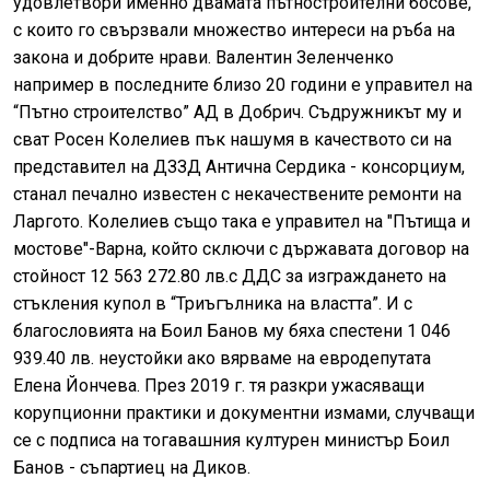
удовлетвори именно двамата пътностроителни босове,
с които го свързвали множество интереси на ръба на
закона и добрите нрави. Валентин Зеленченко
например в последните близо 20 години е управител на
“Пътно строителство” АД в Добрич. Съдружникът му и
сват Росен Колелиев пък нашумя в качеството си на
представител на ДЗЗД Антична Сердика - консорциум,
станал печално известен с некачествените ремонти на
Ларгото. Колелиев също така е управител на "Пътища и
мостове"-Варна, който сключи с държавата договор на
стойност 12 563 272.80 лв.с ДДС за изграждането на
стъкления купол в “Триъгълника на властта”. И с
благословията на Боил Банов му бяха спестени 1 046
939.40 лв. неустойки ако вярваме на евродепутата
Елена Йончева. През 2019 г. тя разкри ужасяващи
корупционни практики и документни измами, случващи
се с подписа на тогавашния културен министър Боил
Банов - съпартиец на Диков.