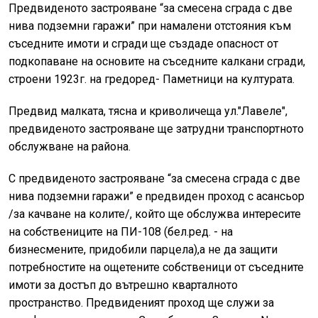
Пpeдвидeното застрояване “за смесена сграда с две
нива подземни гаражи” при намалени отстояния към
съседните имоти и сгради ще създаде опасност от
подкопаване на основите на съседните калкани сгради,
строени 1923г. на гредоред- Паметници на културата.
Пpeдвид малката, тясна и криволичеща ул."Лaвeлe",
предвиденото застрояване ще затрудни транспортното
обслужване на района.
C предвиденото застрояване “за смесена сграда с две
нива подземни rapaжи” e npeдвиден проход с асансьор
/за качване на колите/, който ще обслужва интересите
на собствениците на ПИ-108 (бел.ред. - на
бизнесмените, придобили парцела),а не да защити
потребностите на ощетените собственици от съседните
имоти за достъп до вътрешно кварталното
пространство. Предвиденият проход ще служи за