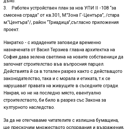
дъно.
3. Paбoтен устройствен план за нов УПИ II -108 “за
смесена сграда” от кв.301, M."3oнa Г-Центъра”, /стара
м."Центъра”/, район “Триадицa”,съгласно приложения
проект.
Накратко - с издадените заповеди временно
назначената от Васил Терзиев главна архитектка на
София дава зелена светлина на новите собственици да
започнат строителство във въпросния парцел.
Действията й са в тотален разрез както с действащото
законодателство, така и с морала и етиката, т.к се
нарушават правата на живущите в съседните сгради.
Накрая, но не на последно място, евентуално
строителството, би било в разрез със Закона за
културното наследство.
За да не отегчаваме читателите с излишна бумащина,
ще прескочим множеството оспорвания и възражения,