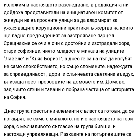
изложим в настоящото разследване, в редакцията ни
дойдоха представители на инициативен комитет от
живущи на въпросните улици за да алармират за
ужасяващите корупционни практики, в жертва на които
ще падне предвиденият за застрояване парцел.
Срещнахме се очи в очи с достойни и изстрадали хора,
стари софиянци, чиято младост е минала на улиците
“Лавеле” и “Княз Борис I”, а днес те са на път да изгубят
не само спокойствието, но също спомените, надеждата
за справедливост , дори и слънчевата светлина въздух,
влизаща през прозорците на домовете им. Домове,
зад чиито стени и тавани е побрана частица от историята
на София.
Днес група престъпни елементи с власт са готови, да се
погаврят, не само с миналото, но и с настоящето на тези
хора, с мълчаливото съгласие на група бивши и
настоящи управляващи. Разказите на потърпевшите са