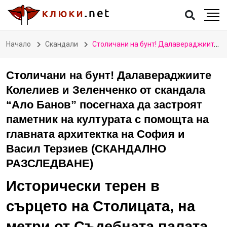
Начало
Скандали
Столичани на бунт! Далавераджиите Колелиев и Зеленченко от скандала “Ало Банов” посегнаха да застроят паметник на културата с помощта на главната архитектка на София и Васил Терзиев (СКАНДАЛНО РАЗСЛЕДВАНЕ)
Столичани на бунт! Далавераджиите
Колелиев и Зеленченко от скандала
“Ало Банов” посегнаха да застроят
паметник на културата с помощта на
главната архитектка на София и
Васил Терзиев (СКАНДАЛНО
РАЗСЛЕДВАНЕ)
Исторически терен в
сърцето на Столицата, на
метри от Съдебната палата