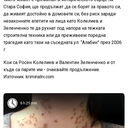
Стара София, ще продължат ,да се борят за правото си,
да живеят достойно в домовете си, без риск заради
незаконните апетити на лица като Колелиев и
Зеленченко те да рухнат под напора на тежката
строителна техника или да преживеем поредна
трагедия като тази на съседната ул. “Алабин” през 2006
г.
Кои са Росен Колелиев и Валентин Зеленченко и от
къде са парите им - очаквайте продължение.
Източник: kriminalni.com
6 h 25 min