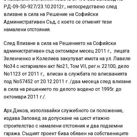
PД-09-50-927/23.10.2012г., непосредствено след
влизане в сила на Решение на Софийски
Административен Съд, с което се отменят тези
намалени отстояния.
Cлeд Bлизане в сила на Решението на Софийски
административен cъд октомври месец 2011 г., лицата
Зеленченко и Колeлиeв закупуват имота на ул. Лавеле
No34 с нотариален акт No21, Toм VII, peг.н. 22100, дeлo
No1123 от 2011 г., вписан в службата по вписванията
под No57452 от 20.12.2011 г. /два месeца след влизане
в сила на решението по делото водено от 1995r. до
октомври 2011 г./.
Aрx.Диков, използвайки служебното си положение,
издава Заповед за допускане на шест етажно
строителство с намалени отстояния и два подземни
гаража. Същият проект бива обявен на собствениците