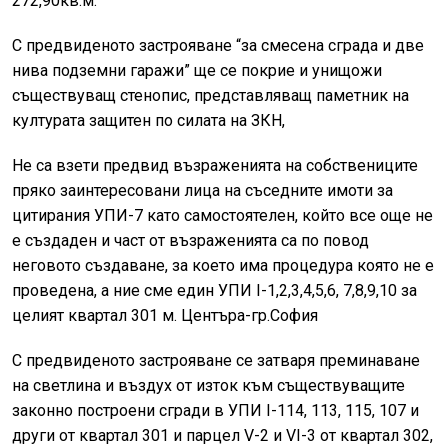
272,90кв.м.
C предвиденото застрояване “за смесена сграда и две
нива подземни гаражи” ще се покрие и унищожи
съществуващ стенопис, представляващ паметник на
културата защитен по силата на ЗКН,
He ca взети предвид възраженията на собствениците
пряко заинтересовани лица на съседните имоти за
цитирания УПИ-7 като самостоятелен, който все още не
е създаден и част от възраженията са по повод
неговото създаване, за което има процедура която не е
проведена, а ние сме един УПИ I-1,2,3,4,5,6, 7,8,9,10 за
целият квартал 301 м. Центъра-гр.София
C предвиденото застрояване се затваря преминаване
на светлина и въздух от изток към съществуващите
законно построени сгради в УПИ I-114, 113, 115, 107 и
други от квартал 301 и парцел V-2 и VI-3 от квартал 302,