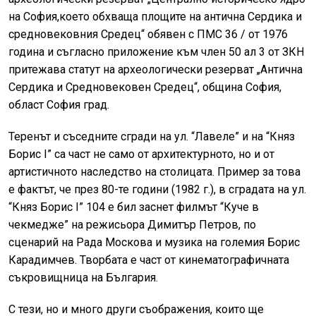
на София,което обхваща площите на антична Сердика и
средновековния Средец“ обявен с ПМС 36 / от 1976
година и съгласно приложение към член 50 ал 3 от ЗКН
притежава статут на археологически резерват „Антична
Сердика и Средновековен Средец“, община София,
област София град.
Теренът и съседните сгради на ул. “Лавеле” и на “Княз
Борис I” са част не само от архитектурното, но и от
артистичното наследство на столицата. Пример за това
е фактът, че през 80-те години (1982 г.), в сградата на ул.
“Княз Борис I” 104 е бил заснет филмът “Куче в
чекмедже” на режисьора Димитър Петров, по
сценарий на Рада Москова и музика на големия Борис
Карадимчев. Творбата е част от кинематографичната
съкровищница на България.
С тези, но и много други съображения, които ще