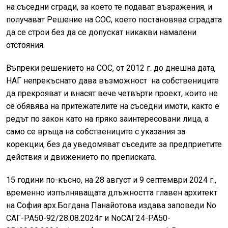
на съседни сгради, за което те подават възражения, и
получават Решение на СОС, което постановява сградата
да се строи без да се допускат никакви намалени
отстояния.
Въпреки решението на СОС, от 2012 г. до днешна дата,
HAГ нenpекъcнато дава възможност на собствениците
да прекрояват и внасят вече четвърти проект, които не
се обявява на притежателите на съседни имоти, както е
редът по закон като на пряко заинтересовани лица, а
само се връща на собствениците с указания за
корекции, без да уведомяват съседите за предприетите
действия и движението по преписката.
15 години по-късно, на 28 август и 9 септември 2024 г.,
временно изпълняващата длъжността главен архитект
на София арх.Богдана Панайотова издава заповеди No
CAГ-PA50-92/28.08.2024г и NoCAΓ24-PA50-