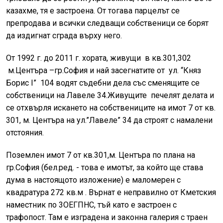
казахме, тя е застроена. От тогава парцелът се
препродава и всички следващи собственици се борят
да издигнат сграда върху него.
От 1992 г. до 2011 г. хората, живущи в кв.301,302
м.Центъра –гр.София и най засегнатите от ул. “Княз
Борис I” 104 водят съдебни дела със сменящите се
собственици на Лавеле 34.Живущите печелят делата и
се отхвърля искането на собствениците на имот 7 от кв.
301, м. Центъра на ул.”Лавеле” 34 да строят с намалени
отстояния.
Поземлен имот 7 от кв.301,м. Центъра по плана на
гр.София (бел.ред. - това е имотът, за който ще става
дума в настоящото изложение) е маломерен с
квадратура 272 кв.м . Върнат е неправилно от Кметския
наместник по 3ОЕГПHC, тъй като е застроен с
трафопост. Там е изградена и законна галерия с траен