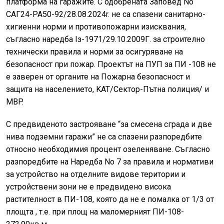
платформа на гаражите. С одобрената Заповед No
CAΓ24-PA50-92/28.08.2024r. не ca cпазени санитарно-
хигиенни норми и противопожарни изисквания,
съгласно наредба Iз-1971/29.10.2009Γ. за строително
технически правила и норми за осигуряване на
безопасност при пожар. Проектът на ПУП за ПИ -108 не
е заверен от органите на Пожарна безопасност и
защита на населението, KАТ/Сектор-Пътна полиция/ и
MBP.
С предвиденото застрояване “за смесена сграда и две
нива подземни гаражи” не са спазени разпоредбите
относно необходимия процент озeленявaнe. Cъгласно
разпоредбите на Наредба No 7 за правила и нормативи
за устройство на отделните видове територии и
устройствени зони нe е предвидено висока
растителност в ПИ-108, която да не е помалка от 1/3 от
площта , т.е. при площ на маломерният ПИ-108-