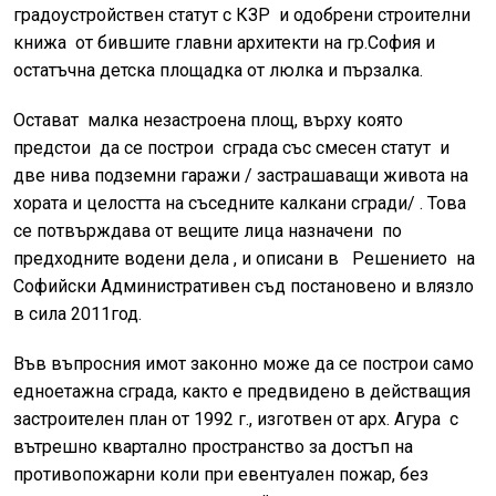
градоустройствен статут с КЗР и одобрени строителни
книжа от бившите главни архитекти на гр.София и
остатъчна детска площадка от люлка и пързалка.
Остават малка незастроена площ, върху която
предстои да се построи сграда със смесен статут и
две нива подземни гаражи / застрашаващи живота на
хората и целостта на съседните калкани сгради/ . Това
се потвърждава от вещите лица назначени по
предходните водени дела , и описани в Решението на
Софийски Административен съд постановено и влязло
в сила 2011год.
Във въпросния имот законно може да се построи само
едноетажна сграда, както е предвидено в действащия
застроителен план от 1992 г., изготвен от арх. Агура с
вътрешно квартално пространство за достъп на
противопожарни коли при евентуален пожар, без