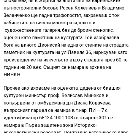
споменем, че в жертва на апетитите на варненските
пътностроителни босове Росен Колелиев и Владимир
Зеленченко ще падне трафопостът, захранващ с ток
кабинетите на висши магистрати, както и
художествената галерия, без да броим стенопис,
оценен като паметник на културата. Той изобразява
бога на виното Дионисий на една от стените на сградата
паметник на културата на ул Лавеле 36, нарисуван като
произведение на изкуството върху сградата през 60-те
години на 20 век. Същият се намира в архива на
НИНКН.
Прочее ако вярваме на оценката, дадена от бившия
културен министър проф. Велислав Минеков и
потвърдена от омбудсмана д.н.Диана Ковачева,
въпросният парцел ce намира в т.нар. ПИ – 7 с
идентификатор 68134.1001.108 от квартал 301 се
намира в Първа защитена зона Историко-
археологически резерват „Централно историческо ядро