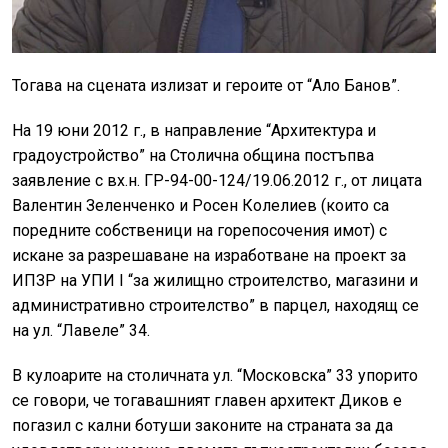
Тогава на сцената излизат и героите от “Ало Банов”.
На 19 юни 2012 г., в направление “Архитектура и
градоустройство” на Столична община постъпва
заявление с вх.н. ГР-94-00-124/19.06.2012 г., от лицата
Валентин Зеленченко и Росен Колелиев (които са
поредните собственици на горепосочения имот) с
искане за разрешаване на изработване на проект за
ИПЗР на УПИ I “за жилищно строителство, магазини и
административно строителство” в парцел, находящ се
на ул. “Лавеле” 34.
В кулоарите на столичната ул. “Московска” 33 упорито
се говори, че тогавашният главен архитект Диков е
погазил с кални ботуши законите на страната за да