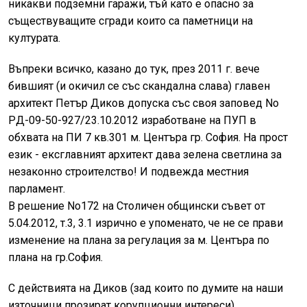
никакви подземни гаражи, тъй като е опасно за
съществуващите сгради които са паметници на
културата.
Въпреки всичко, казано до тук, през 2011 г. вече
бившият (и окичил се със скандална слава) главен
архитект Петър Диков допуcка cъс своя заповед No
PД-09-50-927/23.10.2012 изработване на ПУП в
обхвата на ПИ 7 кв.301 м. Центъра гp. Coфия. На прост
език - ексглавният архитект дава зелена светлина за
незаконно строителство! И подвежда местния
парламент.
В решение No172 на Столичен общински съвет от
5.04.2012, т.3, 3.1 изрично е упоменато, че не се прави
изменение на плана за регулация за м. Центъра по
плана на гр.София.
С действията на Диков (зад които по думите на наши
източници прозират корупционни интереси)