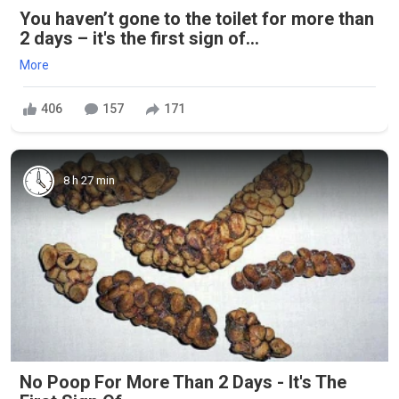
You haven’t gone to the toilet for more than
2 days – it's the first sign of...
More
406
157
171
8 h 27 min
No Poop For More Than 2 Days - It's The