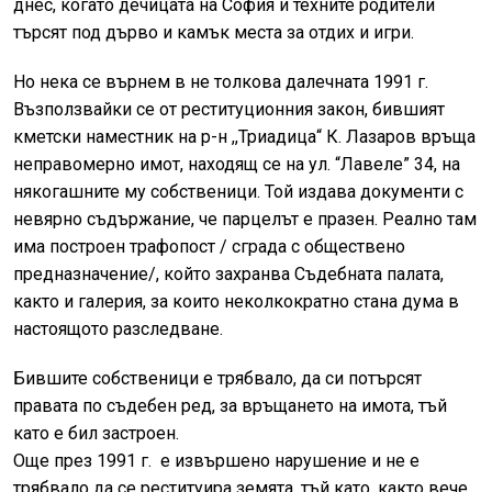
днес, когато дечицата на София и техните родители
търсят под дърво и камък места за отдих и игри.
Но нека се върнем в не толкова далечната 1991 г.
Възползвайки се от реституционния закон, бившият
кметски наместник на р-н ,,Триадица“ К. Лазаров връща
неправомерно имот, находящ се на ул. “Лавеле” 34, на
някогашните му собственици. Той издава документи с
невярно съдържание, че парцелът е празен. Реално там
има построен трафопост / сграда с обществено
предназначение/, който захранва Съдебната палата,
както и галерия, за които неколкократно стана дума в
настоящото разследване.
Бившите собственици е трябвало, да си потърсят
правата по съдебен ред, за връщането на имота, тъй
като е бил застроен.
Още през 1991 г. е извършено нарушение и не е
трябвало да се реституира земята, тъй като, както вече