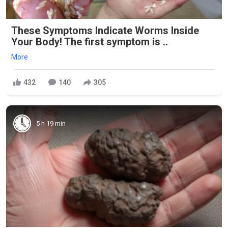
These Symptoms Indicate Worms Inside
Your Body! The first symptom is ..
More
432
140
305
5 h 19 min