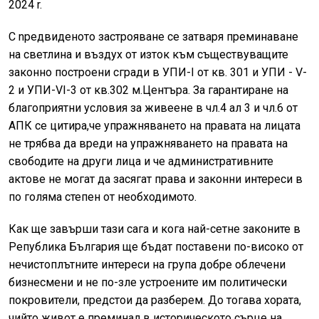
2024 r.
C npедвиденото застрояване се затваря преминаване
на светлина и въздух от изток към съществуващите
законно построени сгради в УПИ-I от кв. 301 и УПИ - V-
2 и УПИ-VI-3 от кв.302 м.Центъpа. За гарантиране на
благоприятни условия за живеене в чл.4 ал 3 и чл.6 от
АПК се цитира,че упражняването на правата на лицата
не трябва да вреди на упражняването на правата на
свободите на други лица и че административните
актове не могат да засягат права и законни интереси в
по голяма степен от необходимото.
Как ще завърши тази сага и кога най-сетне законите в
Република България ще бъдат поставени по-високо от
нечистоплътните интереси на група добре облечени
бизнесмени и не по-зле устроените им политически
покровители, предстои да разберем. До тогава хората,
чийто живот е преминал в историческото сърце на