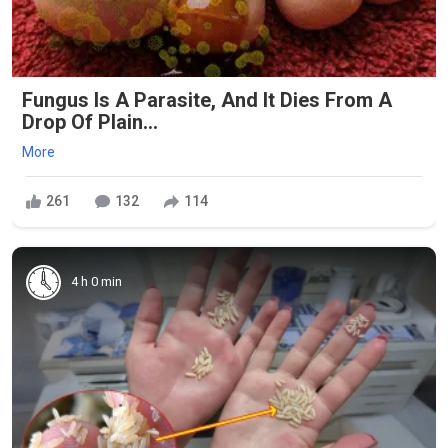
Fungus Is A Parasite, And It Dies From A
Drop Of Plain...
More
261
132
114
4 h 0 min