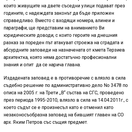
които живущите на двете съседни улици подават през
годините, с надеждата законът да бъде приложен
справедливо. Вместо с входящи номера, алинеи и
параграфи, ще представим на вниманието Ви
юридическите доводи, с които героите на днешния
разказ за пореден път атакуват строежа на сградата и
абсурдните заповеди на назначената от кмета Терзиев
архитектка, която няма достатъчно професионални
знания и опит да се нарича главна.
Издадената заповед е в противоречие с влязло в сила
съдебно решение по административно дело No 3478 по
описа на 2005 г. на Трети ,,В“ състав на CГC, пpoведено
през периода 1995-2010, влязло в сила на 14.04.2011г., c
което cъдът се е произнесъл като е отменил като
незаконосъобразна заповед на бившият главен на СО
арх. Яким Петров със същия предмет.