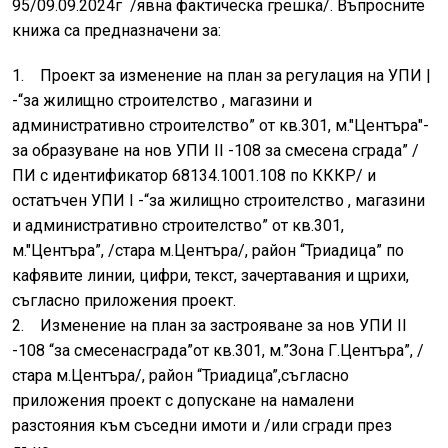
95/09.09.2024г /явна фактическа грешка/. Въпросните
книжа са предназначени за:
1. Проект за изменение на план за регулация на УПИ |
-“за жилищно строителство , магазини и
административно строителство” от кв.301, м."Центъра"-
за образуване на нов УПИ II -108 за смесена сграда” /
ПИ с идентификатор 68134.1001.108 по КККР/ и
остатъчен УПИ I -“за жилищно строителство , магазини
и административно строителство” от кв.301,
м."Центъра”, /стара м.Центъра/, район “Триадица” по
кафявите линии, цифри, текст, зачертавания и щрихи,
съгласно приложения проект.
2. Изменение на план за застрояване за нов УПИ II
-108 “за смесенасграда”от кв.301, м.”Зона Г.Центъра”, /
стара м.Центъра/, район “Триадицa”,съгласно
приложения проект с допускане на намалени
разстояния към съседни имоти и /или сгради през