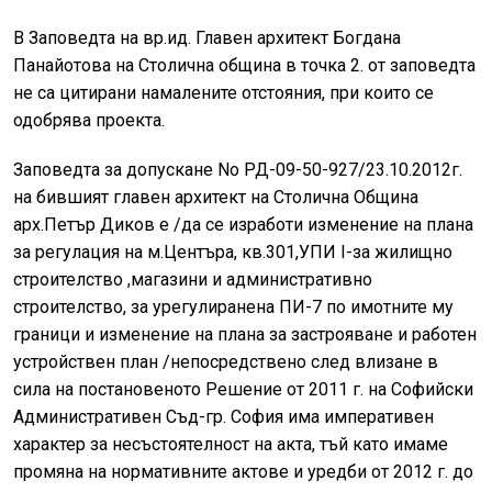
В Заповедта на вр.ид. Главен архитект Богдана
Панайотова на Столична община в точка 2. от заповедта
не са цитирани намалените отстояния, при които се
одобрява проекта.
Заповедта за допускане No РД-09-50-927/23.10.2012г.
на бившият главен архитект на Столична Община
арх.Петър Диков е /да се изработи изменение на плана
за регулация на м.Центъра, кв.301,УПИ I-зa жилищно
строителство ,магазини и административно
строителство, за урегулиранена ПИ-7 по имотните му
граници и изменение на плана за застрояване и paбoтен
устройствен план /непосредствено след влизане в
сила на постановеното Решение от 2011 г. на Софийски
Административен Cъд-гр. София има императивен
характер за несъстоятелност на акта, тъй като имаме
промяна на нормативните актове и уредби от 2012 г. дo