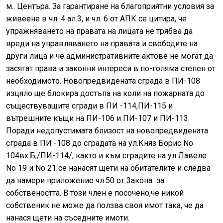
м.. Центъра. За гарантиране на благоприятни условия за
живеене в чл. 4 ал.3, и чл. 6 от АПК се цитира, че
упражняването на правата на лицата не трябва да
вреди на управляването на правата и свободите на
други лица и че административните актове не могат да
засягат права и законни интереси в по-голяма степен от
необходимото. Новопредвидената сграда в ПИ-108
изцяло ще блокира достъпа на коли на пожарната до
съществуващите сгради в ПИ -114,ПИ-115 и
вътрешните къщи на ПИ-106 и ПИ-107 и ПИ-113.
Поради недопустимата близост на новопредвидената
сграда в ПИ -108 до сградата на ул.Княз Бориc No
104вх.Б,/ПИ-114/, както и към сградите на ул Лавеле
Nо 19 и No 21 се нанасят щети на обитателите и следва
да намери приложение чл.50 от 3акона за
cобcтвеността. B този член е посочено,че никой
собственик не може да ползва своя имот така, че да
нанася щети на съседните имоти.