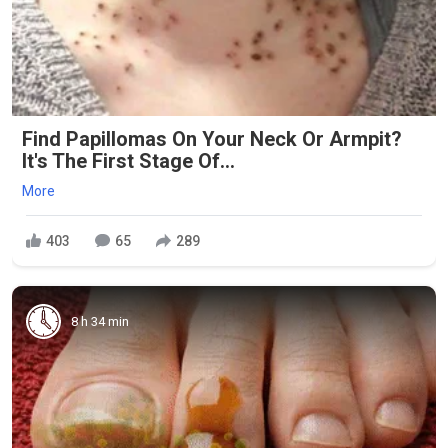
Find Papillomas On Your Neck Or Armpit?
It's The First Stage Of...
More
403
65
289
8 h 34 min