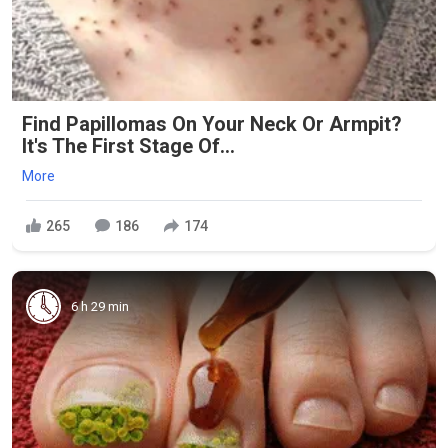
Find Papillomas On Your Neck Or Armpit?
It's The First Stage Of...
More
265
186
174
6 h 29 min