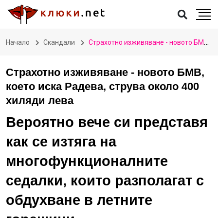
Начало
Скандали
Страхотно изживяване - новото БМВ, което иска Радева, струва около 400 хиляди лева
Страхотно изживяване - новото БМВ,
което иска Радева, струва около 400
хиляди лева
Вероятно вече си представя
как се изтяга на
многофункционалните
седалки, които разполагат с
обдухване в летните