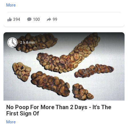
More
394
100
99
2 h 8 min
No Poop For More Than 2 Days - It's The
First Sign Of
More