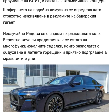
проучване на БЛИЦ в сайта на автомобилния концерн.
Шофирането на подобна лимузина се определя като
страхотно изживяване в рекламите на баварския
гигант.
Неслучайно Радева се е спряла на разкошната кола.
Вероятно вече си представя как се изтяга на
многофункционалните седалки, които разполагат с
обдухване в летните горещини и приятно подгряване в
мразовитите дни.