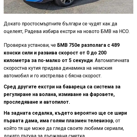
Докато простосмъртните българи се чудят как да
оцелеят, Радева избира екстри на новото БМВ на НСО.
Проверка установи, че
БМВ 750е разполага с 489
конски сили и развива скорост от 0 до 200
километра за по-малко от 5 секунди
. Автоматичната
скоростна кутия придава динамика на немския
автомобил и го изстрелва с бясна скорост.
Сред другите екстри на бавареца са система за
регулиране на волана, измиване на фаровете,
проследяване и автопилот.
На задната седалка, където вероятно ще се шири
първата дама, има голям плазмен телевизор
, от
който тя ще може да гледа своите любими сериали,
докато пътува за държавна сметка.