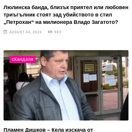
Люлинска банда, близък приятел или любовен
триъгълник стоят зад убийството в стил
„Петрохан“ на милионера Владо Загатото?
AUGUST 04, 2026
903
СКАНДАЛИ
Пламен Дишков – Кела изскача от