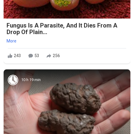
Fungus Is A Parasite, And It Dies From A
Drop Of Plain...
More
243
53
256
10 h 19 min