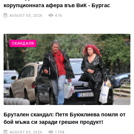
корупционната афера във ВиК - Бургас
AUGUST 03, 2026
476
СКАНДАЛИ
Брутален скандал: Петя Буюклиева помля от
бой мъжа си заради грешен продукт!
AUGUST 03, 2026
1708