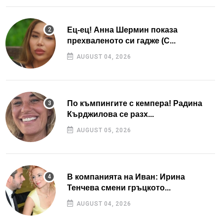
Ец-ец! Анна Шермин показа
прехваленото си гадже (С...
AUGUST 04, 2026
По къмпингите с кемпера! Радина
Кърджилова се разх...
AUGUST 05, 2026
В компанията на Иван: Ирина
Тенчева смени гръцкото...
AUGUST 04, 2026