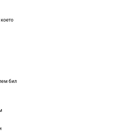
 което
лем бил
м
и