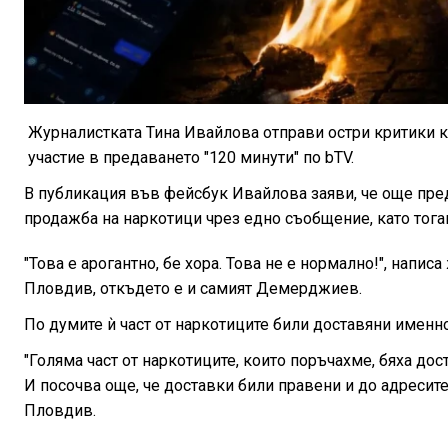
Журналистката Тина Ивайлова отправи остри критик
участие в предаването "120 минути" по bTV.
В публикация във фейсбук Ивайлова заяви, че още пред
продажба на наркотици чрез едно съобщение, като тог
"Това е арогантно, бе хора. Това не е нормално!", напи
Пловдив, откъдето е и самият Демерджиев.
По думите ѝ част от наркотиците били доставяни именн
"Голяма част от наркотиците, които поръчахме, бяха дос
И посочва още, че доставки били правени и до адресит
Пловдив.