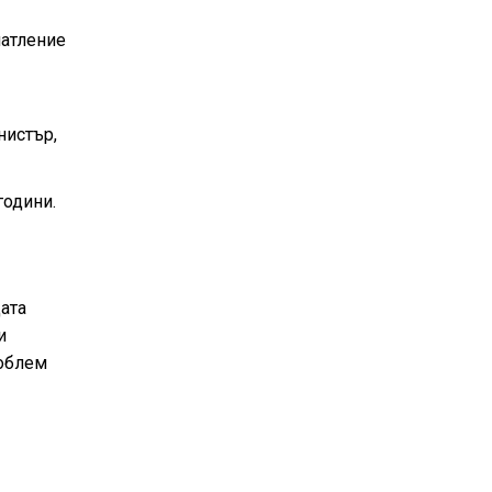
чатление
нистър,
години.
ата
и
роблем