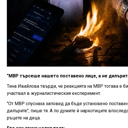
"МВР търсеше нашето поставено лице, а не дилърит
Тина Ивайлова твърди, че реакцията на МВР тогава е би
участвал в журналистическия експеримент.
"От МВР спуснаха заповед да бъде установено поставен
дилърите", пише тя. А по думите ѝ наркотиците впослед
ръцете на деца.