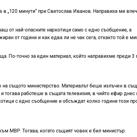
 в „120 минути“ при Светослав Иванов. Направиха ми впе
аш от най-опасните наркотици само с едно съобщение, а
ран от години и как едва ли не чак сега, откакто той е ми
ща. По-точно за един материал, който направихме преди 3 
на същото министерство. Материалът беше излъчен в същ
 и тогава работеше в същата телевизия, в чийто ефир днес 
отици с едно съобщение и обсъждат колко години този п
към МВР. Тогава, когато същият човек е бил министър.