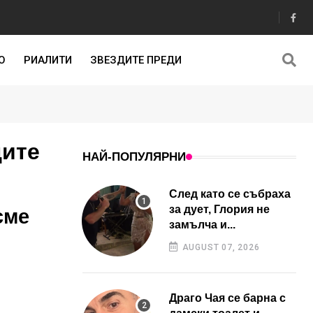
О
РИАЛИТИ
ЗВЕЗДИТЕ ПРЕДИ
ците
НАЙ-ПОПУЛЯРНИ
След като се събраха
за дует, Глория не
сме
замълча и...
AUGUST 07, 2026
Драго Чая се барна с