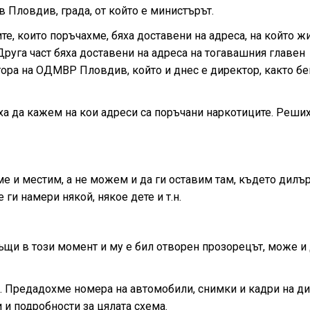
 Пловдив, града, от който е министърът.
ите, които поръчахме, бяха доставени на адреса, на който 
Друга част бяха доставени на адреса на тогавашния главен
ктора на ОДМВР Пловдив, който и днес е директор, както б
ха да кажем на кои адреси са поръчани наркотиците. Реших
е и местим, а не можем и да ги оставим там, където дилър
 ги намери някой, някое дете и т.н.
щи в този момент и му е бил отворен прозорецът, може и 
. Предадохме номера на автомобили, снимки и кадри на ди
 и подробности за цялата схема.