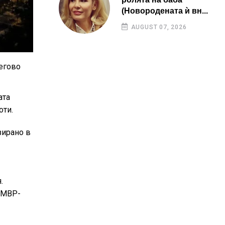
(Новородената ѝ вн...
AUGUST 07, 2026
егово
ата
оти.
зирано в
.
ОДМВР-