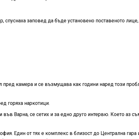
, спуснаха заповед да бъде установено поставеното лице,
ал пред камера и се възмущава как години наред този проб
ед горяха наркотици.
 във Варна, се сетих и за едно друго интервю. Което аз съ
фия. Един от тях е комплекс в близост до Централна гара 