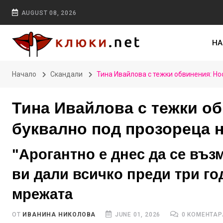
AUGUST 08, 2026
НА
Начало
Скандали
Тина Ивайлова с тежки обвинения: Н
Тина Ивайлова с тежки о
буквално под прозореца 
"Арогантно е днес да се въз
ви дали всичко преди три го
мрежата
ОТ
ИВАНИНА НИКОЛОВА
JUNE 01, 2026
0 КОМЕНТАР