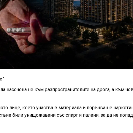
е"
ла насочена не към разпространителите на дрога, а към чов
ото лице, което участва в материала и поръчваше наркотиц
ствие били унищожавани със спирт и палени, за да не попад