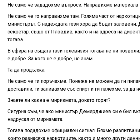
Не само че зададохме въпроси. Направихме материала в
Не само че го направихме там. Голяма част от наркотиц
министърът. С надеждата тези хора да бъдат заловени. 
секретар, също от Пловдив, както и на адреса на дире
тогава.
В ефира на същата тази телевизия тогава не ни позволи
е добре. За кого не е добре, не знам.
Та да продължа.
Не само че ги поръчахме. Понеже не можем да ги пипам
доставили, ги заливахме със спирт и ги палехме, за да не
Знаете ли каква е миризмата, докато горят?
Сигурна съм, че ако министър Демерджиев си е бил вкъ
надрусал от миризмата.
Тогава подадохме официален сигнал. Бяхме разпитвани
които разнасяха наркотиците, както и много други данни