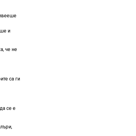
живееше
еше и
а, че не
ите са ги
да се е
лъри,