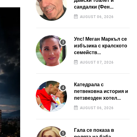
дамски тоалет и
сандалки (Фен...
AUGUST 06, 2026
Упс! Меган Маркъл се
избъзика с кралското
семейств...
AUGUST 07, 2026
Катедрала с
петвековна история и
петзвезден хотел...
AUGUST 06, 2026
Гала се показа в
ролята на баба