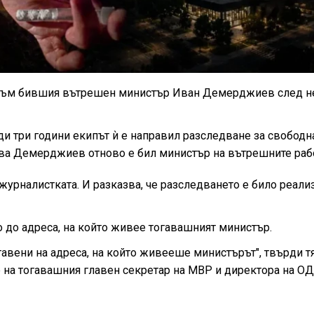
и към бившия вътрешен министър Иван Демерджиев след н
и три години екипът ѝ е направил разследване за свободн
ава Демерджиев отново е бил министър на вътрешните раб
са журналистката. И разказва, че разследването е било реали
о до адреса, на който живее тогавашният министър.
тавени на адреса, на който живееше министърът", твърди тя
е на тогавашния главен секретар на МВР и директора на 