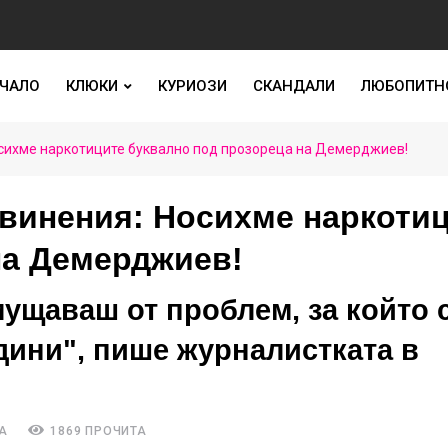
ЧАЛО
КЛЮКИ
КУРИОЗИ
СКАНДАЛИ
ЛЮБОПИТН
осихме наркотиците буквално под прозореца на Демерджиев!
бвинения: Носихме наркоти
на Демерджиев!
мущаваш от проблем, за който 
дини", пише журналистката в
А
1869 ПРОЧИТА