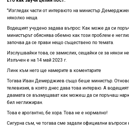
Ето как звучи целия пост:
"Изгледах части от интервюто на министър Демерджиев
няколко неща.
Водещият учудено задава въпрос: Как може да си поръч
министърът обяснява обемно как този проблем е неглижи
започва да се прави нещо съществено по темата.
Изслушвайки това, се замислих, сещайки се за някои не
Излъчен е на 14 май 2023 г.
Линк към него ще намерите в коментарите
Тогава Иван Демерджиев също беше министър. Отново 
телевизия, в която днес дава това интервю. А водещият
двамата се възмущават как можеш да си поръчаш нарк
бил неглижиран.
Това е арогантно, бе хора. Това не е нормално!
Сигурна съм, че тогава сме задали официални въпроси 