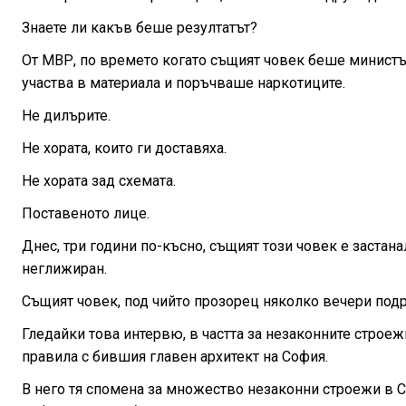
Знаете ли какъв беше резултатът?
От МВР, по времето когато същият човек беше министър
участва в материала и поръчваше наркотиците.
Не дилърите.
Не хората, които ги доставяха.
Не хората зад схемата.
Поставеното лице.
Днес, три години по-късно, същият този човек е застан
неглижиран.
Същият човек, под чийто прозорец няколко вечери подр
Гледайки това интервю, в частта за незаконните строежи
правила с бившия главен архитект на София.
В него тя спомена за множество незаконни строежи в Со