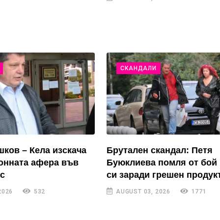
СКАНДАЛИ
ков – Кела изскача
Брутален скандал: Петя
онната афера във
Буюклиева помля от бой
ас
си заради грешен продук
2026
532
AUGUST 03, 2026
1771