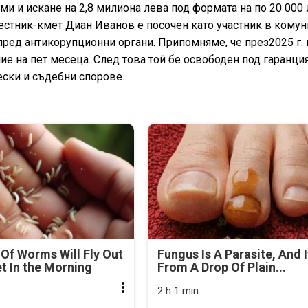
и и искане на 2,8 милиона лева под формата на по 20 000 
аместник-кмет Диан Иванов е посочен като участник в кому
пред антикорупционни органи. Припомняме, че през2025 г.
 на пет месеца. След това той бе освободен под гаранция
ески и съдебни спорове.
Of Worms Will Fly Out
Fungus Is A Parasite, And I
et In the Morning
From A Drop Of Plain...
2 h 1 min