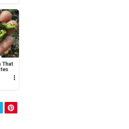
s That
ites