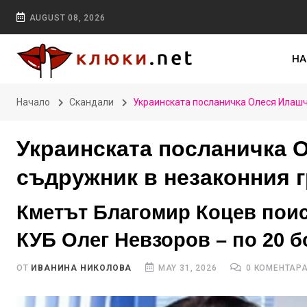
AUGUST 08, 2026
НА
Начало
Скандали
Украинската посланичка Олеся Илашч
Украинската посланичка 
съдружник в незаконния г
Кметът Благомир Коцев поиск
КУБ Олег Невзоров – по 20 б
ОТ
ИВАНИНА НИКОЛОВА
MAY 31, 2026
0 КОМЕНТАР