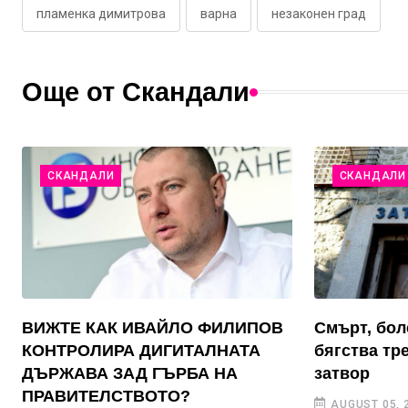
пламенка димитрова
варна
незаконен град
Още от Скандали
СКАНДАЛИ
СКАНДАЛИ
ВИЖТЕ КАК ИВАЙЛО ФИЛИПОВ
Смърт, бол
КОНТРОЛИРА ДИГИТАЛНАТА
бягства тр
ДЪРЖАВА ЗАД ГЪРБА НА
затвор
ПРАВИТЕЛСТВОТО?
AUGUST 05, 