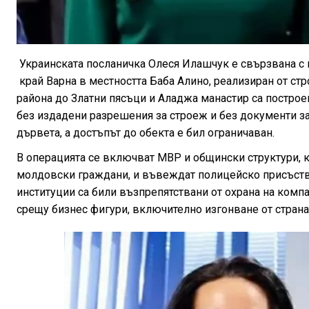
Украинската посланичка Олеся Илашчук е свързвана с
край Варна в местността Баба Алино, реализиран от ст
района до Златни пясъци и Аладжа манастир са построе
без издадени разрешения за строеж и без документи за 
дървета, а достъпът до обекта е бил ограничаван.
В операцията се включват МВР и общински структури, к
молдовски граждани, и въвеждат полицейско присъстви
институции са били възпрепятствани от охрана на комп
срещу бизнес фигури, включително изгонване от странат