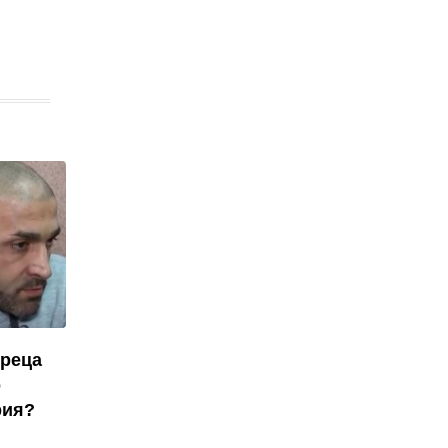
ореца
о
рия?