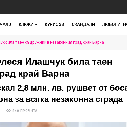
ЧАЛО
КЛЮКИ
КУРИОЗИ
СКАНДАЛИ
ЛЮБОПИТН
ук била таен съдружник в незаконния град край Варна
Олеся Илашчук била таен
рад край Варна
ал 2,8 млн. лв. рушвет от бос
она за всяка незаконна сграда
А
840 ПРОЧИТА