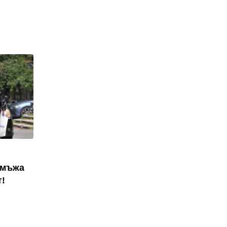
 мъжа
т!