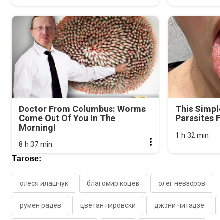
Doctor From Columbus: Worms
This Simpl
Come Out Of You In The
Parasites 
Morning!
1 h 32 min
8 h 37 min
Тагове:
олеся илашчук
благомир коцев
олег невзоров
румен радев
цветан пировски
джони читадзе