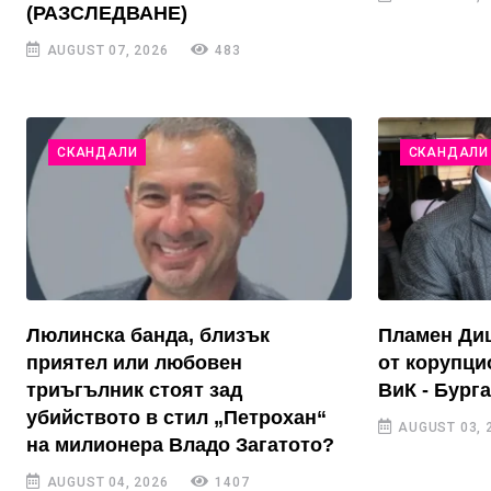
(РАЗСЛЕДВАНЕ)
AUGUST 07, 2026
483
СКАНДАЛИ
СКАНДАЛИ
Люлинска банда, близък
Пламен Диш
приятел или любовен
от корупци
триъгълник стоят зад
ВиК - Бург
убийството в стил „Петрохан“
AUGUST 03, 
на милионера Владо Загатото?
AUGUST 04, 2026
1407