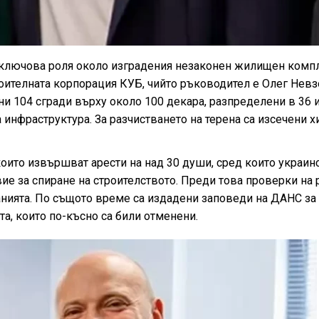
 ключова роля около изградения незаконен жилищен комп
роителната корпорация КУБ, чийто ръководител е Олег Невз
ни 104 сгради върху около 100 декара, разпределени в 36 
инфраструктура. За разчистването на терена са изсечени х
оито извършват арести на над 30 души, сред които украин
е за спиране на строителството. Преди това проверки на 
анията. По същото време са издадени заповеди на ДАНС за
а, които по-късно са били отменени.