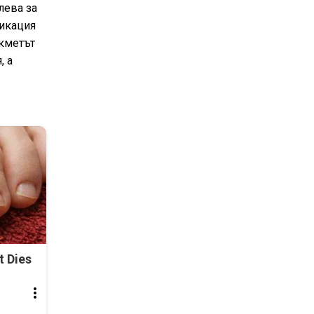
лева за
никация
 кметът
, а
t Dies