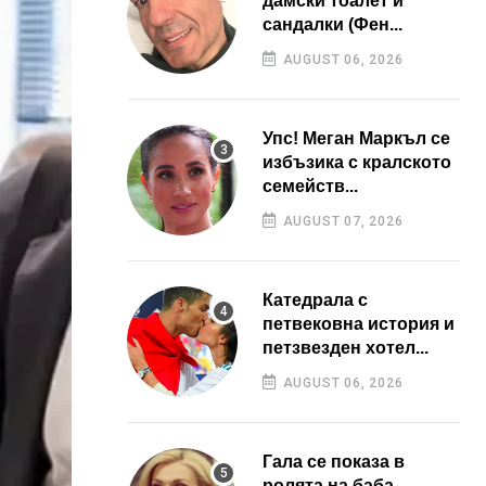
дамски тоалет и
сандалки (Фен...
AUGUST 06, 2026
Упс! Меган Маркъл се
избъзика с кралското
семейств...
AUGUST 07, 2026
Катедрала с
петвековна история и
петзвезден хотел...
AUGUST 06, 2026
Гала се показа в
ролята на баба