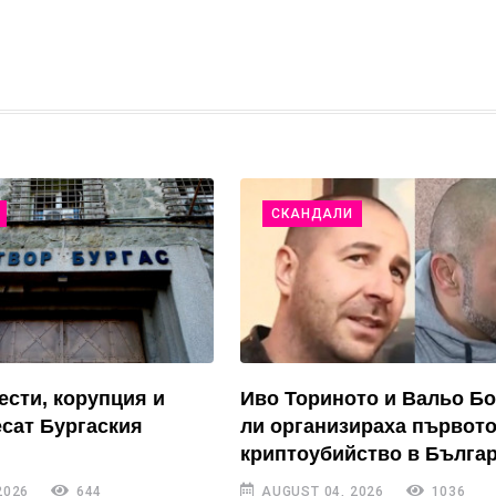
СКАНДАЛИ
ести, корупция и
Иво Ториното и Вальо Б
есат Бургаския
ли организираха първот
криптоубийство в Бълга
2026
644
AUGUST 04, 2026
1036