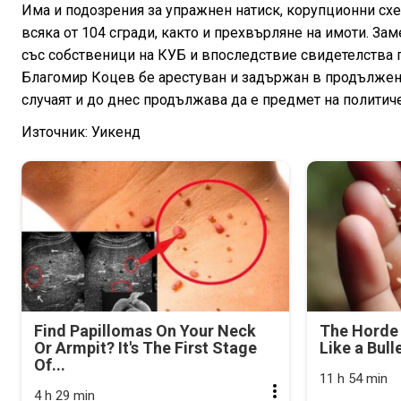
Има и подозрения за упражнен натиск, корупционни схем
всяка от 104 сгради, както и прехвърляне на имоти. З
със собственици на КУБ и впоследствие свидетелства 
Благомир Коцев бе арестуван и задържан в продължение
случаят и до днес продължава да е предмет на политич
Източник: Уикенд
Find Papillomas On Your Neck
The Horde 
Or Armpit? It's The First Stage
Like a Bull
Of...
11 h 54 min
4 h 29 min