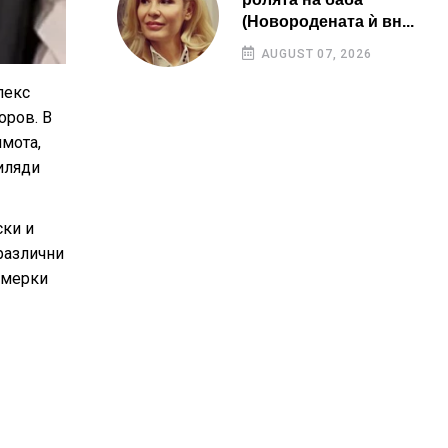
(Новородената ѝ вн...
AUGUST 07, 2026
лекс
оров. В
имота,
иляди
ски и
различни
 мерки