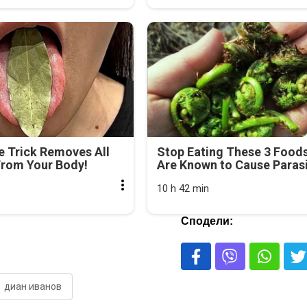
e Trick Removes All
Stop Eating These 3 Food
From Your Body!
Are Known to Cause Paras
10 h 42 min
Сподели:
диан иванов