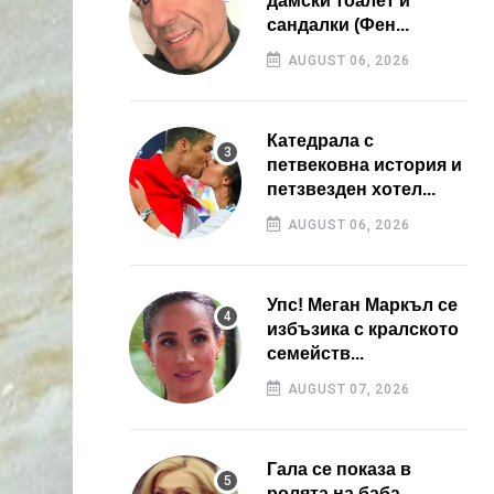
дамски тоалет и
сандалки (Фен...
AUGUST 06, 2026
Катедрала с
петвековна история и
петзвезден хотел...
AUGUST 06, 2026
Упс! Меган Маркъл се
избъзика с кралското
семейств...
AUGUST 07, 2026
Гала се показа в
ролята на баба