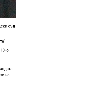
дски съд
та“
 13-о
андата
те на