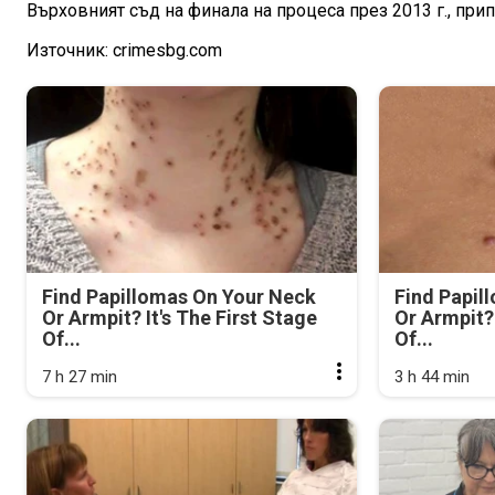
Върховният съд на финала на процеса през 2013 г., прип
Източник: crimesbg.com
Find Papillomas On Your Neck
Find Papil
Or Armpit? It's The First Stage
Or Armpit? 
Of...
Of...
7 h 27 min
3 h 44 min