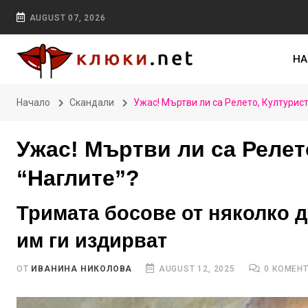
AUGUST 07, 2026
НА
Начало
Скандали
Ужас! Мъртви ли са Релето, Културист
Ужас! Мъртви ли са Релет
“Наглите”?
Тримата босове от няколко д
им ги издирват
ОТ
ИВАНИНА НИКОЛОВА
AUGUST 12, 2025
0 КОМЕН