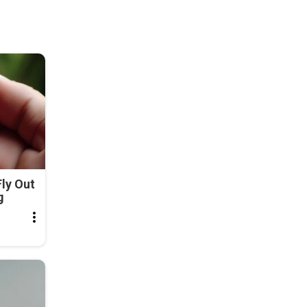
ly Out
g