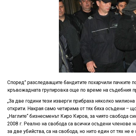
Според” разследващите бандитите похарчили пачките по
кръвожадната групировка още по време на съдебния п
„За две години тези изверги прибраха няколко милиона 
открити. Накрая само четирима от тях бяха осъдени – щ
„Наглите“ бизнесменът Киро Киров, за чиято свобода с
2008 г. Реално на свобода са всички осъдени членове н
за две убийства, са на свобода, но нито един от тях не