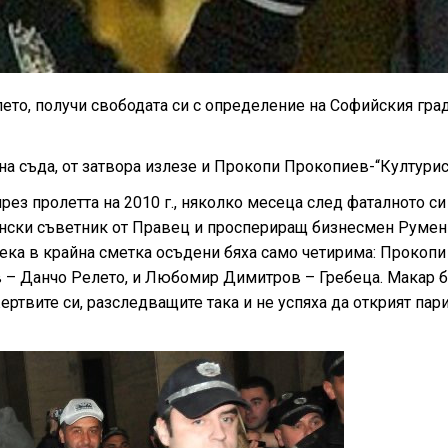
ето, получи свободата си с определение на Софийския гра
на съда, от затвора излезе и Прокопи Прокопиев-“Културис
рез пролетта на 2010 г., няколко месеца след фаталното си
ински съветник от Правец и проспериращ бизнесмен Румен
ека в крайна сметка осъдени бяха само четирима: Прокопи
– Данчо Релето, и Любомир Димитров – Гребеца. Макар б
ертвите си, разследващите така и не успяха да открият пари