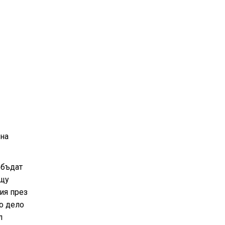
 на
 бъдат
ещу
ия през
го дело
л