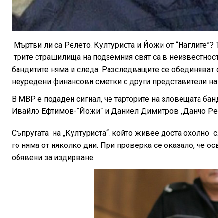
Мъртви ли са Релето, Културиста и Йожи от “Наглите”? 
трите страшилища на подземния свят са в неизвестнос
бандитите няма и следа. Разследващите се обединяват о
неуредени финансови сметки с други представители на
В МВР е подаден сигнал, че тарторите на зловещата бан
Ивайло Ефтимов-“Йожи“ и Даниел Димитров „Данчо Реле
Съпругата на „Културиста“, който живее доста охолно 
го няма от няколко дни. При проверка се оказало, че ос
обявени за издирване.