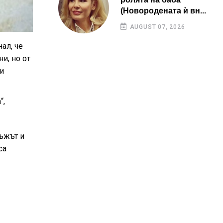
(Новородената ѝ вн...
AUGUST 07, 2026
ал, че
и, но от
и
“,
мъжът и
са