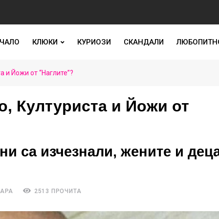
ЧАЛО
КЛЮКИ
КУРИОЗИ
СКАНДАЛИ
ЛЮБОПИТН
а и Йожи от “Наглите”?
о, Културиста и Йожи от
ни са изчезнали, жените и дец
ТАРА
2513 ПРОЧИТА