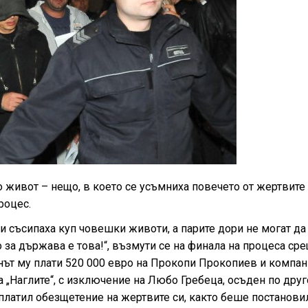
 живот – нещо, в което се усъмниха повечето от жертвите
роцес.
и съсипаха куп човешки животи, а парите дори не могат да
о за държава е това!“, възмути се на финала на процеса ср
инът му плати 520 000 евро на Прокопи Прокопиев и компан
а „Наглите“, с изключение на Любо Гребеца, осъден по дру
 е платил обезщетение на жертвите си, както беше постанови