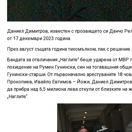
Даниел Димитров, известен с прозвището си Данчо Рел
от 17 декември 2023 година.
През август същата година тихомълком, пак с решение 
Бандата за отвличания „Наглите“ беше ударена от МВР п
похищение на Румен Гунински, син на тогавашния общ
Гунински-старши. От първоначално арестуваните 18 чов
Прокопиев, Ивайло Евтимов – Йожи, Даниел Димитров 
да прибра над 6,5 милиона лева откупи от близките на ж
„Наглите“.