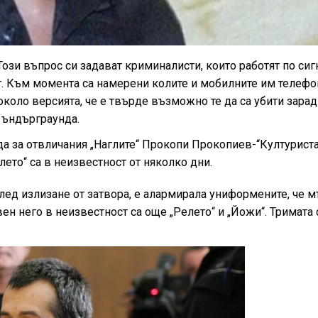
Този въпрос си задават криминалисти, които работят по сигн
т. Към момента са намерени колите и мобилните им телефон
коло версията, че е твърде възможно те да са убити зарад
 ъндърграунда.
да за отвличания „Наглите“ Прокопи Прокопиев-“Културиста
то“ са в неизвестност от няколко дни.
след излизане от затвора, е алармирала униформените, че 
вен него в неизвестност са още „Релето“ и „Йожи“. Тримата 