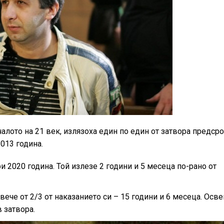
ачалото на 21 век, излязоха един по един от затвора предср
013 година.
2020 година. Той излезе 2 години и 5 месеца по-рано от
ече от 2/3 от наказанието си – 15 години и 6 месеца. Осве
 затвора.