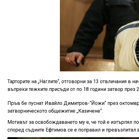
Тарторите на „Наглите“, отговорни за 13 отвличания в н
въпреки тежките присъди от по 18 години затвор през 2
Пръв бе пуснат Ивайло Димитров-“Йожи“ през октомври 
затворническото общежитие „Казичене“.
Мотивът за освобождаването му е, че той е изтърпял пов
според съдиите Ефтимов се е поправил и превъзпитал в