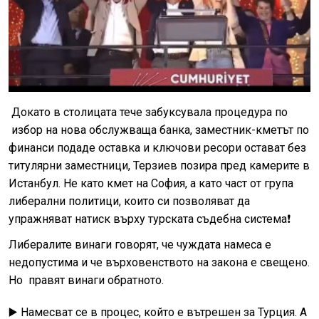
Докато в столицата тече забуксувала процедура по
избор на нова обслужваща банка, заместник-кметът по
финанси подаде оставка и ключови ресори остават без
титулярни заместници, Терзиев позира пред камерите в
Истанбул. Не като кмет на София, а като част от група
либерални политици, които си позволяват да
упражняват натиск върху турската съдебна система❗
Либералите винаги говорят, че чуждата намеса е
недопустима и че върховенството на закона е свещено.
Но правят винаги обратното.
▶️ Намесват се в процес, който е вътрешен за Турция. А