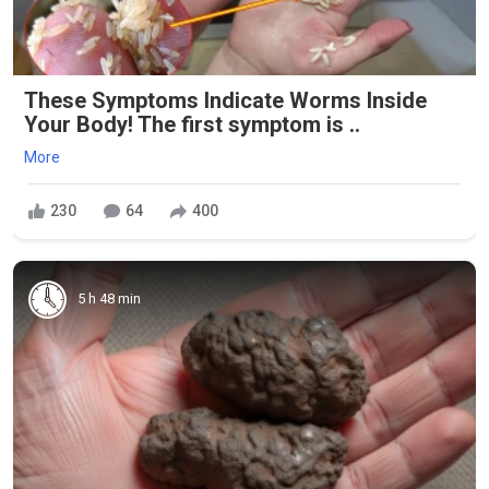
These Symptoms Indicate Worms Inside
Your Body! The first symptom is ..
More
230
64
400
5 h 48 min