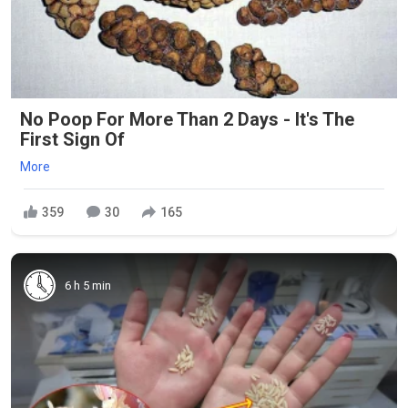
No Poop For More Than 2 Days - It's The
First Sign Of
More
359
30
165
6 h 5 min