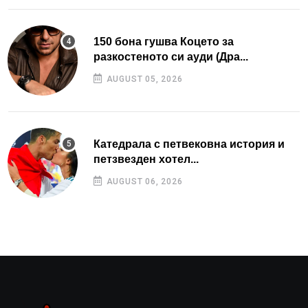
150 бона гушва Коцето за
разкостеното си ауди (Дра...
AUGUST 05, 2026
Катедрала с петвековна история и
петзвезден хотел...
AUGUST 06, 2026