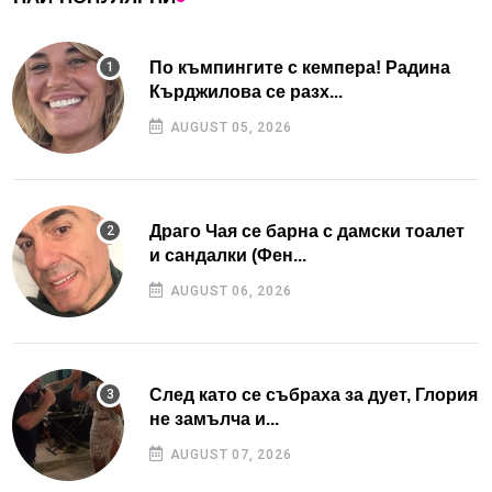
По къмпингите с кемпера! Радина
Кърджилова се разх...
AUGUST 05, 2026
Драго Чая се барна с дамски тоалет
и сандалки (Фен...
AUGUST 06, 2026
След като се събраха за дует, Глория
не замълча и...
AUGUST 07, 2026