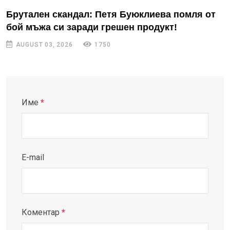
Брутален скандал: Петя Буюклиева помля от
бой мъжа си заради грешен продукт!
AUGUST 03, 2026
1750
Име
*
E-mail
Коментар
*