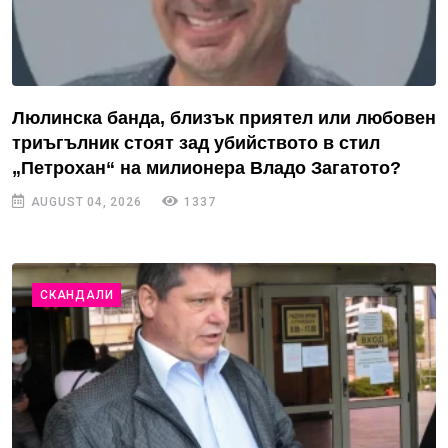
Люлинска банда, близък приятел или любовен
триъгълник стоят зад убийството в стил
„Петрохан“ на милионера Владо Загатото?
AUGUST 04, 2026
1337
СКАНДАЛИ