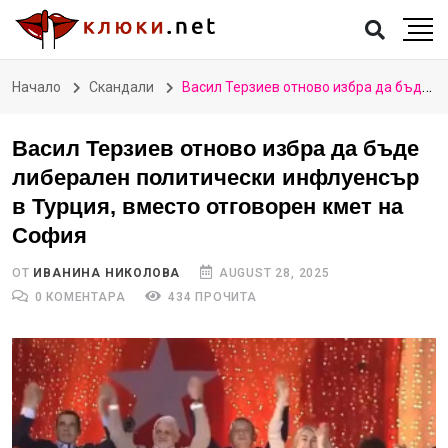
Начало
Скандали
Васил Терзиев отново избра да бъде либерален политически инфлуенсър в Турция, вместо отговорен кмет на София
Васил Терзиев отново избра да бъде
либерален политически инфлуенсър
в Турция, вместо отговорен кмет на
София
ОТ
ИВАНИНА НИКОЛОВА
AUGUST 28, 2025
0 КОМЕНТАРА
434 ПРОЧИТА