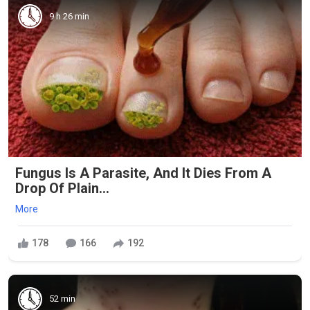
9 h 26 min
Fungus Is A Parasite, And It Dies From A
Drop Of Plain...
More
178
166
192
52 min