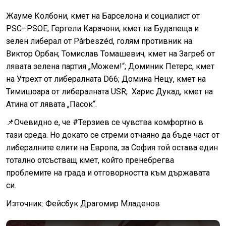
Жауме Колбони, кмет на Барселона и социалист от
PSC–PSOE; Гергели Карачони, кмет на Будапеща и
зелен либерал от Párbeszéd, голям противник на
Виктор Орбан; Томислав Томашевич, кмет на Загреб от
лявата зелена партия „Можем!“; Доминик Петерс, кмет
на Утрехт от либералната D66; Домина Нецу, кмет на
Тимишоара от либералната USR; Харис Дукад, кмет на
Атина от лявата „Пасок“.
📌Очевидно е, че #Терзиев се чувства комфортно в
тази среда. Но докато се стреми отчаяно да бъде част от
либералните елити на Европа, за София той остава един
тотално отсъстващ кмет, който пренебрегва
проблемите на града и отговорността към държавата
си.
Източник: Фейсбук Драгомир Младенов