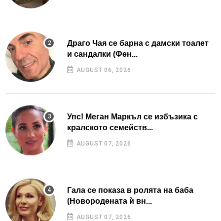
Драго Чая се барна с дамски тоалет
и сандалки (Фен...
AUGUST 06, 2026
Упс! Меган Маркъл се избъзика с
кралското семейств...
AUGUST 07, 2026
Гала се показа в ролята на баба
(Новородената ѝ вн...
AUGUST 07, 2026