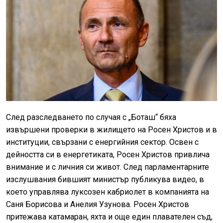
След разследването по случая с „Боташ“ бяха
извършени проверки в жилището на Росен Христов и в
институции, свързани с енергийния сектор. Освен с
дейността си в енергетиката, Росен Христов привлича
внимание и с личния си живот. След парламентарните
изслушвания бившият министър публикува видео, в
което управлява луксозен кабриолет в компанията на
Саня Борисова и Анелия Узунова. Росен Христов
притежава катамаран, яхта и още един плавателен съд,