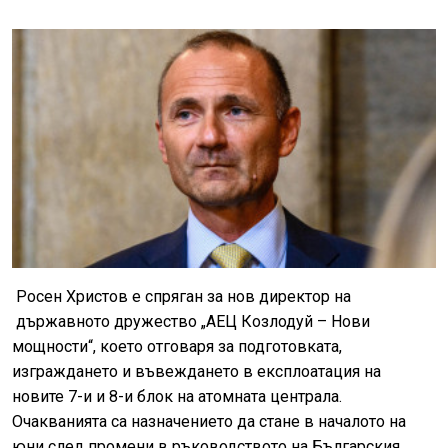
Росен Христов е спряган за нов директор на
държавното дружество „АЕЦ Козлодуй – Нови
мощности“, което отговаря за подготовката,
изграждането и въвеждането в експлоатация на
новите 7-и и 8-и блок на атомната централа.
Очакванията са назначението да стане в началото на
юни след промени в ръководството на Българския