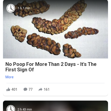
1 h 1 min
No Poop For More Than 2 Days - It's The
First Sign Of
More
401
77
161
2 h 43 min