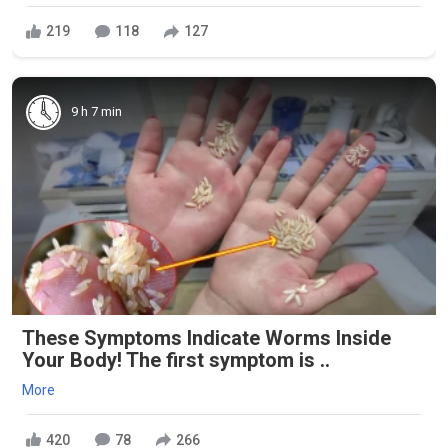
219
118
127
9 h 7 min
These Symptoms Indicate Worms Inside
Your Body! The first symptom is ..
More
420
78
266