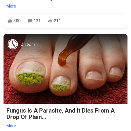
More
300
121
211
2 h 52 min
Fungus Is A Parasite, And It Dies From A
Drop Of Plain...
More