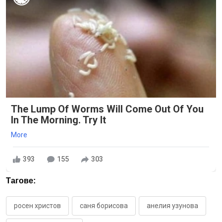
The Lump Of Worms Will Come Out Of You
In The Morning. Try It
More
393
155
303
Тагове:
росен христов
саня борисова
анелия узунова