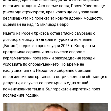
енергиен холдинг. Ако поеме поста, Росен Христов ще
ръководи структурата, през която ще се управлява
реализацията на проекта за новите ядрени мощности,
оценяван на над 15 милиарда евро.
Името на Росен Христов остава тясно свързано с
договора между България и турската компания
„Боташ“, подписан през януари 2023 г. Контрактът
предизвика сериозни политически спорове,
парламентарни проверки и разследвания заради
условията по споразумението. По време на
изслушванията в Народното събрание бившият
енергиен министър влезе в остри словесни сблъсъци с
депутати, а случаят се превърна в една от най-
коментираните теми в българската енергетика през
последните години.