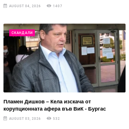
AUGUST 04, 2026
1407
СКАНДАЛИ
Пламен Дишков – Кела изскача от
корупционната афера във ВиК - Бургас
AUGUST 03, 2026
532