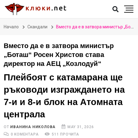
Начало
Скандали
Вместо да е в затвора министър „Боташ“ Росен Христов става директор на АЕЦ „Козлодуй“
Вместо да е в затвора министър
„Боташ“ Росен Христов става
директор на АЕЦ „Козлодуй“
Плейбоят с катамарана ще
ръководи изграждането на
7-и и 8-и блок на Атомната
централа
ОТ
ИВАНИНА НИКОЛОВА
MAY 31, 2026
0 КОМЕНТАРА
511 ПРОЧИТА