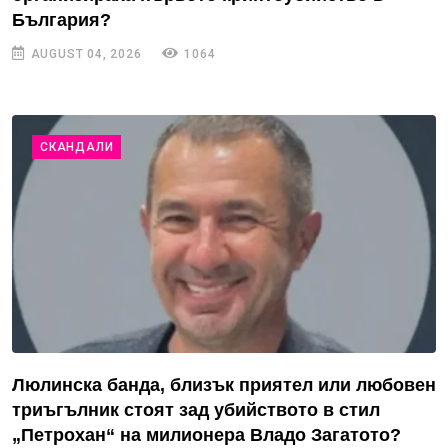
България?
AUGUST 04, 2026
1064
СКАНДАЛИ
Люлинска банда, близък приятел или любовен
триъгълник стоят зад убийството в стил
„Петрохан“ на милионера Владо Загатото?