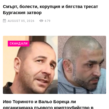
Смърт, болести, корупция и бягства тресат
Бургаския затвор
AUGUST 05, 2026
679
СКАНДАЛИ
Иво Ториното и Вальо Бореца ли
организираха първото криптоубийство в