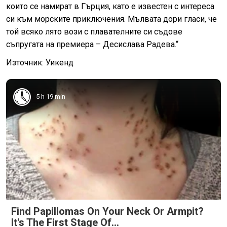
които се намират в Гърция, като е известен с интереса
си към морските приключения. Мълвата дори гласи, че
той всяко лято вози с плавателните си съдове
съпругата на премиера – Десислава Радева.“
Източник: Уикенд
5 h 19 min
Find Papillomas On Your Neck Or Armpit?
It's The First Stage Of...