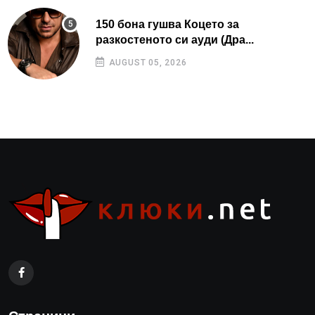
150 бона гушва Коцето за
разкостеното си ауди (Дра...
AUGUST 05, 2026