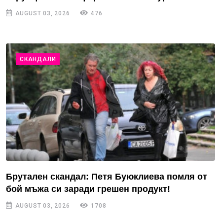
AUGUST 03, 2026
476
СКАНДАЛИ
Брутален скандал: Петя Буюклиева помля от
бой мъжа си заради грешен продукт!
AUGUST 03, 2026
1708