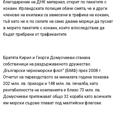
благодарение на ДНК материал, открит по пакетите с
кокаин. Ирландската полиция обаче смята, че и други
членове на екипажа са замесени в трафика на кокаин,
тъй като не е по силите на само двама моряци да пуснат
в морето пакетите с кокаин, които впоследствие да
бъдат прибрани от трафикантите.
Братята Кирил и Георги Домусчиеви станаха
собственици на раздържавеното дружество
„Български черноморски флот“ (БМФ) през 2008 г.
Отчетът на параходството за миналата година показва
202 млн. лв. приходи и 148 млн. лв. печалба, като
рентабилността на компанията е близо 73 млн. лв.
Домусчиеви притежават общо 32 кораба като всичките
им морски съдове плават под малтийски флагове.