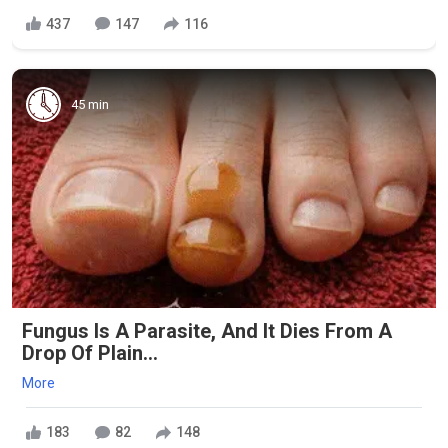
437
147
116
45 min
Fungus Is A Parasite, And It Dies From A
Drop Of Plain...
More
183
82
148