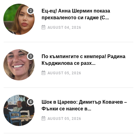
Ец-ец! Анна Шермин показа
прехваленото си гадже (С...
AUGUST 04, 2026
По къмпингите с кемпера! Радина
Кърджилова се разх...
AUGUST 05, 2026
Шок в Царево: Димитър Ковачев –
Фънки се нанесе в...
AUGUST 05, 2026