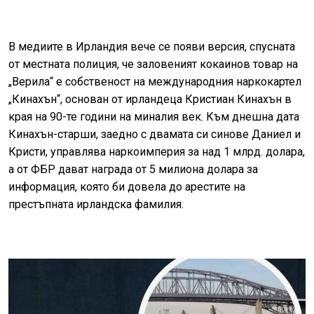
В медиите в Ирландия вече се появи версия, спусната
от местната полиция, че заловеният кокаинов товар на
„Верила“ е собственост на международния наркокартел
„Кинахън“, основан от ирландеца Кристиан Кинахън в
края на 90-те години на миналия век. Към днешна дата
Кинахън-старши, заедно с двамата си синове Даниел и
Кристи, управлява наркоимперия за над 1 млрд. долара,
а от ФБР дават награда от 5 милиона долара за
информация, която би довела до арестите на
престъпната ирландска фамилия.