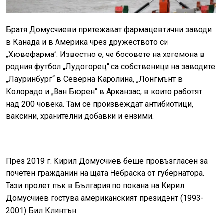
Братя Домусчиеви притежават фармацевтични заводи
в Канада и в Америка чрез дружеството си
„Хювефарма“. Известно е, че босовете на хегемона в
родния футбол „Лудогорец“ са собственици на заводите
„Лауринбург“ в Северна Каролина, „Лонгмънт в
Колорадо и „Ван Бюрен“ в Арканзас, в които работят
над 200 човека. Там се произвеждат антибиотици,
ваксини, хранителни добавки и ензими.
През 2019 г. Кирил Домусчиев беше провъзгласен за
почетен гражданин на щата Небраска от губернатора.
Тази пролет пък в България по покана на Кирил
Домусчиев гостува американският президент (1993-
2001) Бил Клинтън.