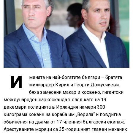
И
мената на най-богатите българи – братята
милиардер Кирил и Георги Домусчиеви,
бяха замесени макар и косвено, гигантски
международен наркоскандал, след като на 19
декември полицията в Ирландия намери 300
килограма кокаин на кораба им „Верила“ и повдигна
обвинения на двама от 17-членния български екипаж.
Арестуваните моряци са 35-годишният главен механик