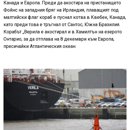
Канада и Европа. Преди да акостира на пристанището
Фойнс на западния бряг на Ирландия, плаващият под
малтийски флаг кораб е пуснал котва в Квебек, Канада,
като преди това е тръгнал от Сантос, Южна Бразилия.
Корабът „Верила е акостирал и в Хамилтън на езерото
Онтарио, за да отплава на 8 декември към Европа,
пресичайки Атлантическия океан.