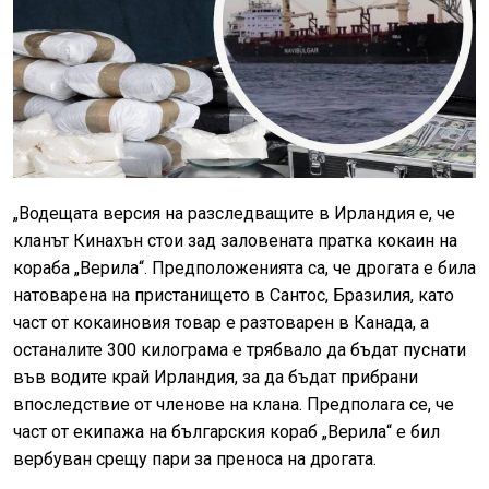
„Водещата версия на разследващите в Ирландия е, че
кланът Кинахън стои зад заловената пратка кокаин на
кораба „Верила“. Предположенията са, че дрогата е била
натоварена на пристанището в Сантос, Бразилия, като
част от кокаиновия товар е разтоварен в Канада, а
останалите 300 килограма е трябвало да бъдат пуснати
във водите край Ирландия, за да бъдат прибрани
впоследствие от членове на клана. Предполага се, че
част от екипажа на българския кораб „Верила“ е бил
вербуван срещу пари за преноса на дрогата.