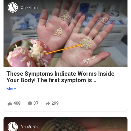
2 h 44 min
These Symptoms Indicate Worms Inside
Your Body! The first symptom is ..
More
408
37
299
3 h 48 min