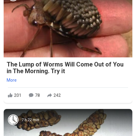
The Lump of Worms Will Come Out of You
in The Morning. Try it
More
201
78
242
7 h 22 min