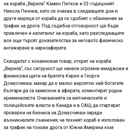
на кораба „Верила“ Камен Петков и 32-годишният
Никола Пенчев, като се очаква в следващите дни и
други моряци от кораба да се сдобият с обвинения за
трафик на дрога. Под съдебна отговорност ще бъде
привлечен и капитанът на кораба, като разследващите
все още търсят доказателства за неговото физическо
ангажиране в наркоаферата.
Скандалът с кокаиновия товар, открит на кораба
„Верила“, със сигурност ще нанесе огромни имиджови и
финансови щети на братята Кирил и Георги
Домусчиеви, макар да е малко вероятно най-богатите
българи да са замесени в аферата, коментират родни
криминалисти. Очакванията са митническите и
полицейските власти в Канада и в САЩ да стартират
проверки на бизнеса на Домусчиеви заради
възникналите съмнения, че техният кораб е използван
за трафик на тонове дрога от Южна Америка към