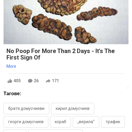
No Poop For More Than 2 Days - It's The
First Sign Of
More
405
26
171
Тагове:
братя домусчиеви
кирил домусчиев
георги домусчиев
кораб
„верила“
трафик