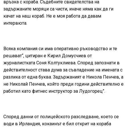
връзка с кораба. Съдебните свидетелства на
задържаните моряци са чисти, иначе няма как да ги
качат на наш кораб. Не е моя работа да давам
интервюта.
Всяка компания си има оперативно ръководство и те
решават“, цитиран е Кирил Домусчиев от
журналистката Соня Колтуклиева. Според запознати в
действителност става дума за съвпадение на имената с
разлика от една буква. Задържаният е Никола Пенчев, а
не Николай Пенчев, който преди години действително е
работил като фитнес инструктор за Лудогорец”.
Според данни от полицейското разследване, което се
води в Ирландия, кокаинът е бил открит на кораба