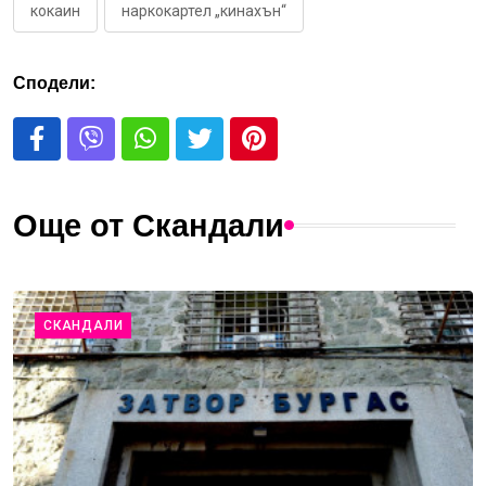
кокаин
наркокартел „кинахън“
Сподели:
Още от Скандали
СКАНДАЛИ