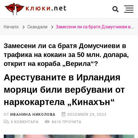
Начало
Скандали
Замесени ли са братя Домусчиеви в трафика на кокаин за 50 млн. долара, открит на кораба „Верила“?
Замесени ли са братя Домусчиеви в
трафика на кокаин за 50 млн. долара,
открит на кораба „Верила“?
Арестуваните в Ирландия
моряци били вербувани от
наркокартела „Кинахън“
ОТ
ИВАНИНА НИКОЛОВА
DECEMBER 29, 2023
0 КОМЕНТАРА
8610 ПРОЧИТА