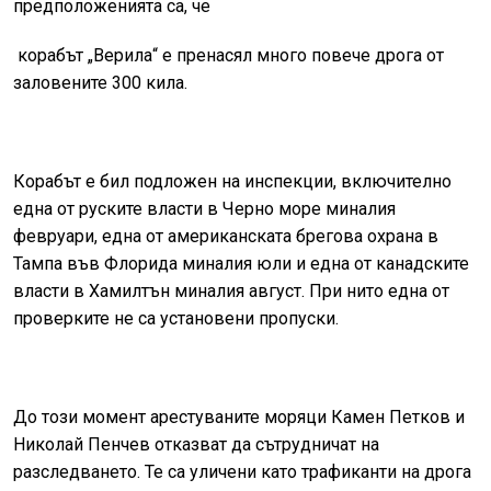
предположенията са, че
корабът „Верила“ е пренасял много повече дрога от
заловените 300 кила.
Корабът е бил подложен на инспекции, включително
една от руските власти в Черно море миналия
февруари, една от американската брегова охрана в
Тампа във Флорида миналия юли и една от канадските
власти в Хамилтън миналия август. При нито една от
проверките не са установени пропуски.
До този момент арестуваните моряци Камен Петков и
Николай Пенчев отказват да сътрудничат на
разследването. Те са уличени като трафиканти на дрога