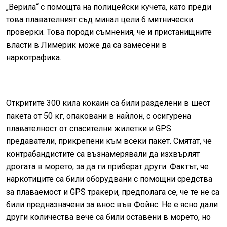
„Верила“ с помощта на полицейски кучета, като преди
това плавателният съд минал цели 6 митнически
проверки. Това породи съмнения, че и пристанищните
власти в Лимерик може да са замесени в
наркотрафика.
Откритите 300 кила кокаин са били разделени в шест
пакета от 50 кг, опаковани в найлон, с осигурена
плавателност от спасителни жилетки и
GPS
предаватели, прикрепени към всеки пакет. Смятат, че
контрабандистите са възнамерявали да изхвърлят
дрогата в морето, за да ги приберат други. Фактът, че
наркотиците са били оборудвани с помощни средства
за плаваемост и
GPS
тракери, предполага се, че те не са
били предназначени за внос във Фойнс. Не е ясно дали
други количества вече са били оставени в морето, но