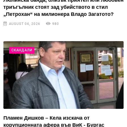
Люлинска банда, близък приятел или любовен
триъгълник стоят зад убийството в стил
„Петрохан“ на милионера Владо Загатото?
AUGUST 04, 2026
980
СКАНДАЛИ
Пламен Дишков – Кела изскача от
корупционната афера във ВиК - Бургас