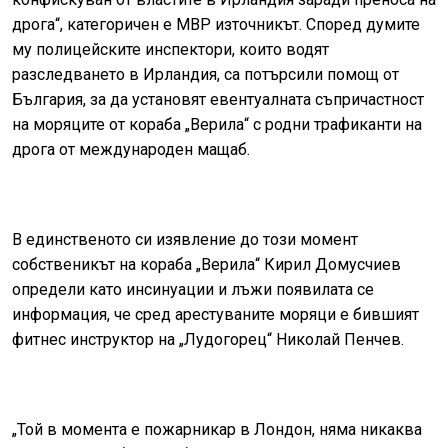
дрога“, категоричен е МВР източникът. Според думите
му полицейските инспектори, които водят
разследването в Ирландия, са потърсили помощ от
България, за да установят евентуалната съпричастност
на моряците от кораба „Верила“ с родни трафиканти на
дрога от международен мащаб.
В единственото си изявление до този момент
собственикът на кораба „Верила“ Кирил Домусчиев
определи като инсинуации и лъжи появилата се
информация, че сред арестуваните моряци е бившият
фитнес инструктор на „Лудогорец“ Николай Пенчев.
„Той в момента е пожарникар в Лондон, няма никаква