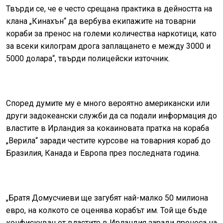
Твърди се, че е често срещана практика в дейността на
клана „Кинахън“ да вербува екипажите на товарни
кораби за пренос на големи количества наркотици, като
за всеки килограм дрога заплащането е между 3000 и
5000 долара“, твърди полицейски източник.
Според думите му е много вероятно американски или
други задокеански служби да са подали информация до
властите в Ирландия за кокаиновата пратка на кораба
„Верила“ заради честите курсове на товарния кораб до
Бразилия, Канада и Европа през последната година.
„Братя Домусчиеви ще загубят най-малко 50 милиона
евро, на колкото се оценява корабът им. Той ще бъде
конфискуван от властите в Ирландия заради преноса на