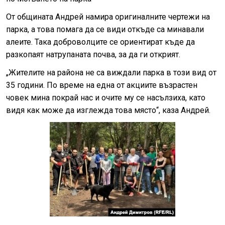
От общината Андрей намира оригиналните чертежи на
парка, а това помага да се види откъде са минавали
алеите. Така доброволците се ориентират къде да
разкопаят натрупаната почва, за да ги открият.
„Жителите на района не са виждали парка в този вид от
35 години. По време на една от акциите възрастен
човек мина покрай нас и очите му се насълзиха, като
видя как може да изглежда това място“, каза Андрей.