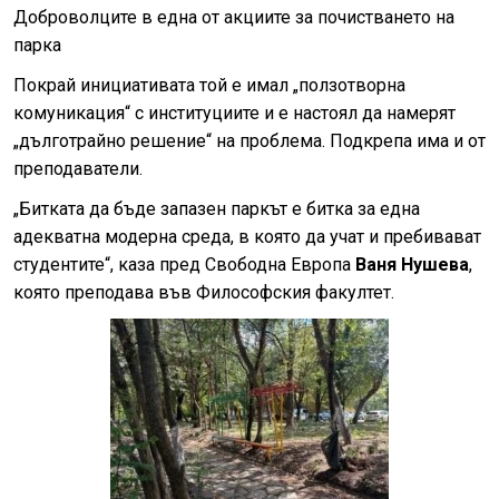
Доброволците в една от акциите за почистването на
парка
Покрай инициативата той е имал „ползотворна
комуникация“ с институциите и е настоял да намерят
„дълготрайно решение“ на проблема. Подкрепа има и от
преподаватели.
„Битката да бъде запазен паркът е битка за една
адекватна модерна среда, в която да учат и пребивават
студентите“, каза пред Свободна Европа
Ваня Нушева
,
която преподава във Философския факултет.