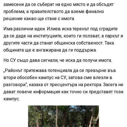
замесени да се съберат на едно място и да обсъдят
проблема, а правителството да вземе финално
решение какво ще стане с имота.
Има различни идеи. Илиев иска теренът под сградите
да се даде на институциите, които ги ползват, а паркът и
другите части да станат общинска собственост. Така
общината ще е ангажирана да ги поддържа.
Но СУ също дава сигнали, че иска да получи имота.
„Районът притежава потенциала да се превърне във
втори обособен кампус на СУ, затова сме влезли в
разговори“, казаха от пресцентъра на ректора. Засега не
дават повече информация как точно си представят този
кампус.