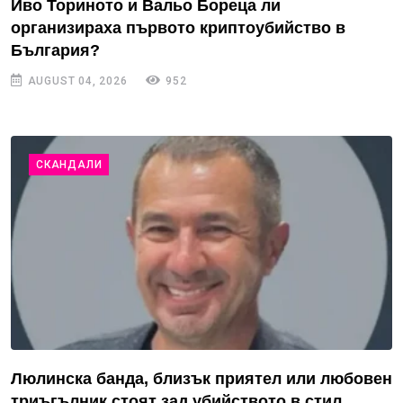
Иво Ториното и Вальо Бореца ли
организираха първото криптоубийство в
България?
AUGUST 04, 2026
952
СКАНДАЛИ
Люлинска банда, близък приятел или любовен
триъгълник стоят зад убийството в стил