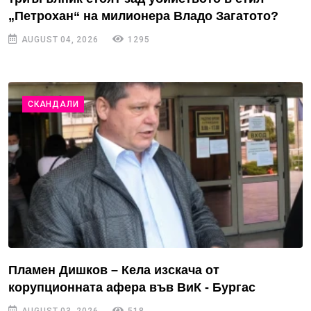
„Петрохан“ на милионера Владо Загатото?
AUGUST 04, 2026
1295
СКАНДАЛИ
Пламен Дишков – Кела изскача от
корупционната афера във ВиК - Бургас
AUGUST 03, 2026
518