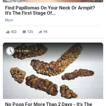
Find Papillomas On Your Neck Or Armpit?
It's The First Stage Of...
More
422
125
94
5 h 9 min
No Poop For More Than 2 Days - It's The