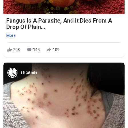
Fungus Is A Parasite, And It Dies From A
Drop Of Plain...
More
243
145
109
1 h 38 min