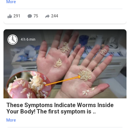
More
291
75
244
4 h 6 min
These Symptoms Indicate Worms Inside
Your Body! The first symptom is ..
More