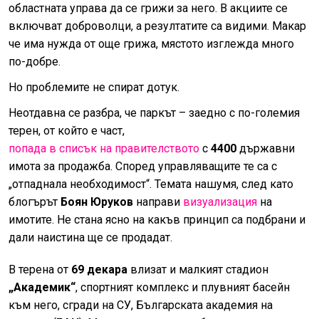
областната управа да се грижи за него. В акциите се
включват доброволци, а резултатите са видими. Макар
че има нужда от още грижа, мястото изглежда много
по-добре.
Но проблемите не спират дотук.
Неотдавна се разбра, че паркът – заедно с по-големия
терен, от който е част,
попада в списък на правителството
с
4400
държавни
имота за продажба. Според управляващите те са с
„отпаднала необходимост“. Темата нашумя, след като
блогърът
Боян Юруков
направи
визуализация
на
имотите. Не стана ясно на какъв принцип са подбрани и
дали наистина ще се продадат.
В терена от
69 декара
влизат и малкият стадион
„Академик“
, спортният комплекс и плувният басейн
към него, сгради на СУ, Българската академия на