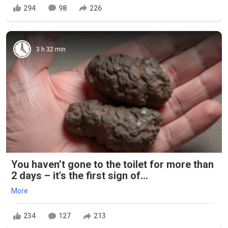
294
98
226
3 h 32 min
You haven’t gone to the toilet for more than
2 days – it's the first sign of...
More
234
127
213