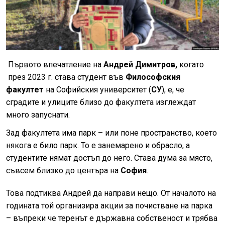
Първото впечатление на
Андрей Димитров,
когато
през 2023 г. става студент във
Философския
факултет
на Софийския университет (
СУ
), е, че
сградите и улиците близо до факултета изглеждат
много запуснати.
Зад факултета има парк – или поне пространство, което
някога е било парк. То е занемарено и обрасло, а
студентите нямат достъп до него. Става дума за място,
съвсем близко до центъра на
София
.
Това подтиква Андрей да направи нещо. От началото на
годината той организира акции за почистване на парка
– въпреки че теренът е държавна собственост и трябва