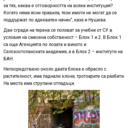
за тях, каква е отговорността на всяка институция?
Когато няма ясни правила, тези имоти не могат да се
поддържат по адекватен начин“, каза и Нушева.
Две сгради на терена се ползват за учебни от СУ в
условия на смесена собственост – Блок 1 и 2. В Блок 1
са още Агенцията по лозата и виното и
Селскостопанската академия, а в Блок 2 – институти на
БАН.
Непосредствено около двата блока е обрасло с
растителност, има паднали клони, тротоарите са разбити.
На места има струпани отпадъци.