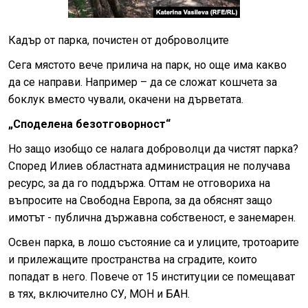
Кадър от парка, почистен от доброволците
Сега мястото вече прилича на парк, но още има какво
да се направи. Например – да се сложат кошчета за
боклук вместо чували, окачени на дърветата.
„Споделена безотговорност“
Но защо изобщо се налага доброволци да чистят парка?
Според Илиев областната администрация не получава
ресурс, за да го поддържа. Оттам не отговориха на
въпросите на Свободна Европа, за да обяснят защо
имотът - публична държавна собственост, е занемарен.
Освен парка, в лошо състояние са и улиците, тротоарите
и прилежащите пространства на сградите, които
попадат в него. Повече от 15 институции се помещават
в тях, включително СУ, МОН и БАН.