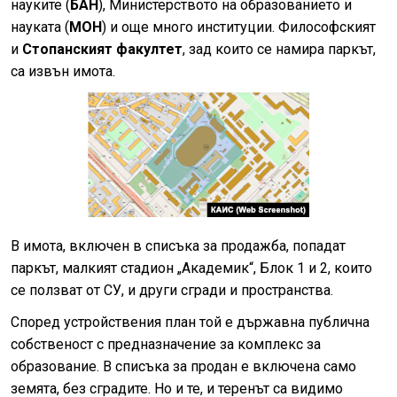
науките (
БАН
), Министерството на образованието и
науката (
МОН
) и още много институции. Философският
и
Стопанският факултет
, зад които се намира паркът,
са извън имота.
В имота, включен в списъка за продажба, попадат
паркът, малкият стадион „Академик“, Блок 1 и 2, които
се ползват от СУ, и други сгради и пространства.
Според устройствения план той е държавна публична
собственост с предназначение за комплекс за
образование. В списъка за продан е включена само
земята, без сградите. Но и те, и теренът са видимо