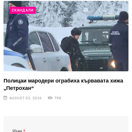
СКАНДАЛИ
Полицаи мародери ограбиха кървавата хижа
„Петрохан“
AUGUST 03, 2026
798
Име
*