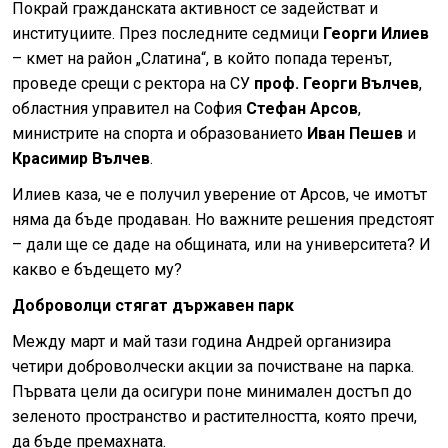
Покрай гражданската активност се задействат и
институциите. През последните седмици
Георги Илиев
– кмет на район „Слатина“, в който попада теренът,
проведе срещи с ректора на СУ
проф. Георги Вълчев
,
областния управител на София
Стефан Арсов
,
министрите на спорта и образованието
Иван Пешев
и
Красимир Вълчев
.
Илиев каза, че е получил уверение от Арсов, че имотът
няма да бъде продаван. Но важните решения предстоят
– дали ще се даде на общината, или на университета? И
какво е бъдещето му?
Доброволци стягат държавен парк
Между март и май тази година Андрей организира
четири доброволчески акции за почистване на парка.
Първата цели да осигури поне минимален достъп до
зеленото пространство и растителността, която пречи,
да бъде премахната.