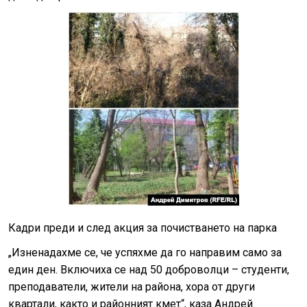
Кадри преди и след акция за почистването на парка
„Изненадахме се, че успяхме да го направим само за
един ден. Включиха се над 50 доброволци – студенти,
преподаватели, жители на района, хора от други
квартали, както и районният кмет“, каза Андрей.