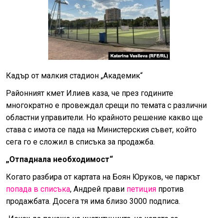
Кадър от малкия стадион „Академик“
Районният кмет Илиев каза, че през годините
многократно е провеждал срещи по темата с различни
областни управители. Но крайното решение какво ще
става с имота се пада на Министерския съвет, който
сега го е сложил в списъка за продажба.
„Отпаднала необходимост“
Когато разбира от картата на Боян Юруков, че паркът
попада в списъка
, Андрей прави
петиция
против
продажбата. Досега тя има близо 3000 подписа.