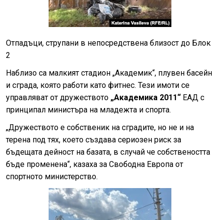
Отпадъци, струпани в непосредствена близост до Блок
2
Наблизо са малкият стадион „Академик“, плувен басейн
и сграда, която работи като фитнес. Тези имоти се
управляват от дружеството
„Академика 2011“
ЕАД с
принципал министъра на младежта и спорта.
„Дружеството е собственик на сградите, но не и на
терена под тях, което създава сериозен риск за
бъдещата дейност на базата, в случай че собствеността
бъде променена“, казаха за Свободна Европа от
спортното министерство.