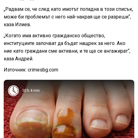
„Радвам се, че след като имотът попадна в този списък,
може би проблемът с него най-накрая ще се разреши“,
каза Илиев.
„Когато има активно гражданско общество,
институциите започват да бъдат нащрек за него. Ако
ние като граждани сме активни, и те ще се ангажират“,
каза Андрей.
Източник: crimesbg.com
10 h 4 min