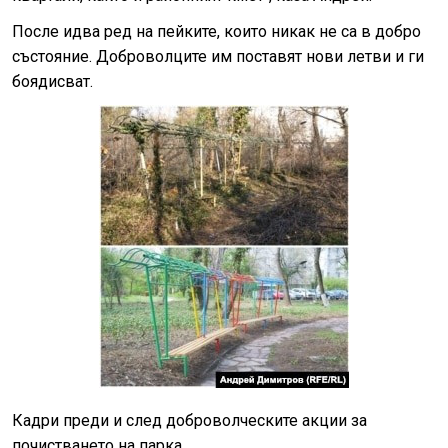
После идва ред на пейките, които никак не са в добро
състояние. Доброволците им поставят нови летви и ги
боядисват.
Кадри преди и след доброволческите акции за
почистването на парка