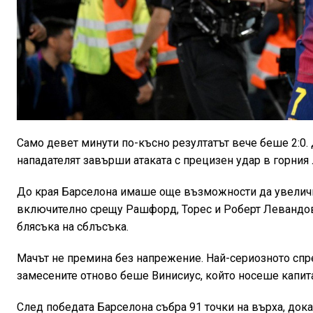
Само девет минути по-късно резултатът вече беше 2:0.
нападателят завърши атаката с прецизен удар в горния 
До края Барселона имаше още възможности да увеличи 
включително срещу Рашфорд, Торес и Роберт Левандов
блясъка на сблъсъка.
Мачът не премина без напрежение. Най-сериозното спре
замесените отново беше Винисиус, който носеше капита
След победата Барселона събра 91 точки на върха, дока