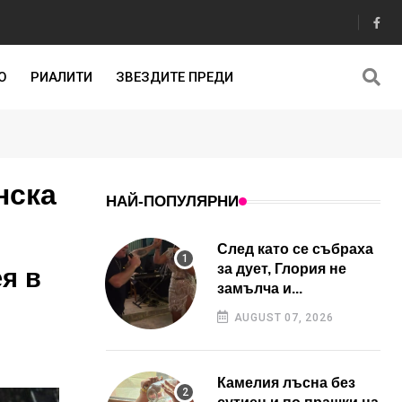
О
РИАЛИТИ
ЗВЕЗДИТЕ ПРЕДИ
нска
НАЙ-ПОПУЛЯРНИ
След като се събраха
за дует, Глория не
я в
замълча и...
AUGUST 07, 2026
Камелия лъсна без