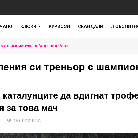
ЧАЛО
КЛЮКИ
КУРИОЗИ
СКАНДАЛИ
ЛЮБОПИТН
ор с шампионска победа над Реал
ления си треньор с шампио
 каталунците да вдигнат трофе
 за това мач
А
469 ПРОЧИТА