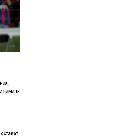
ния,
е намали
 остават