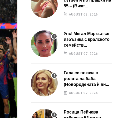
сутиен и по прашки на
55 – (Вижт...
AUGUST 08, 2026
Упс! Меган Маркъл се
избъзика с кралското
семейств...
AUGUST 07, 2026
Гала се показа в
ролята на баба
(Новородената ѝ вн...
AUGUST 07, 2026
Росица Пейчева
отбеляза 53-ия си