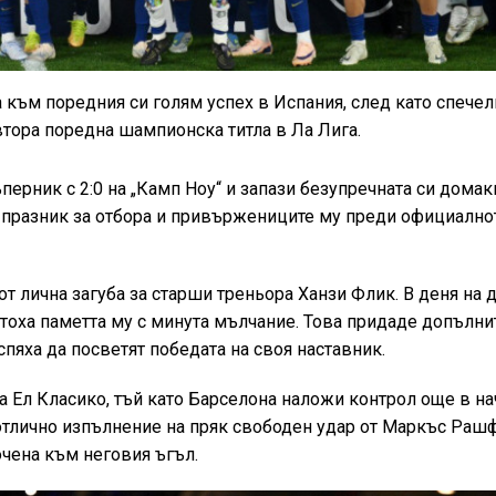
 към поредния си голям успех в Испания, след като спечел
втора поредна шампионска титла в Ла Лига.
перник с 2:0 на „Камп Ноу“ и запази безупречната си дома
н празник за отбора и привържениците му преди официално
т лична загуба за старши треньора Ханзи Флик. В деня на 
четоха паметта му с минута мълчание. Това придаде допълн
спяха да посветят победата на своя наставник.
а Ел Класико, тъй като Барселона наложи контрол още в на
отлично изпълнение на пряк свободен удар от Маркъс Раш
очена към неговия ъгъл.