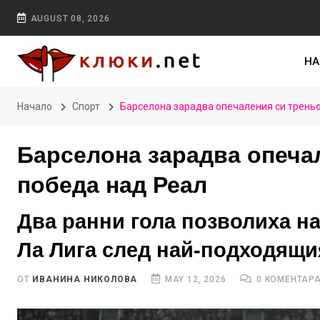
AUGUST 08, 2026
НА
Начало
Спорт
Барселона зарадва опечаления си трень
Барселона зарадва опеча
победа над Реал
Два ранни гола позволиха на
Ла Лига след най-подходящия
ОТ
ИВАНИНА НИКОЛОВА
MAY 12, 2026
0 КОМЕНТАР