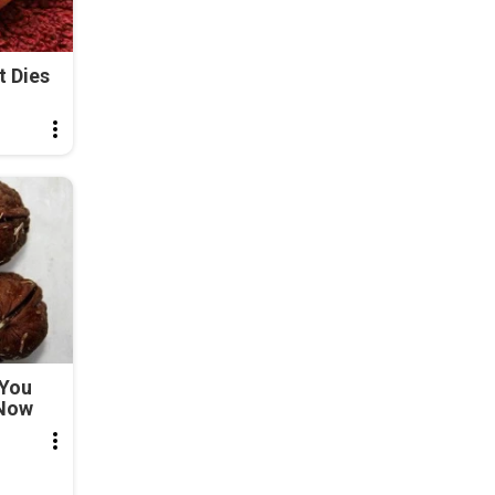
t Dies
 You
 Now