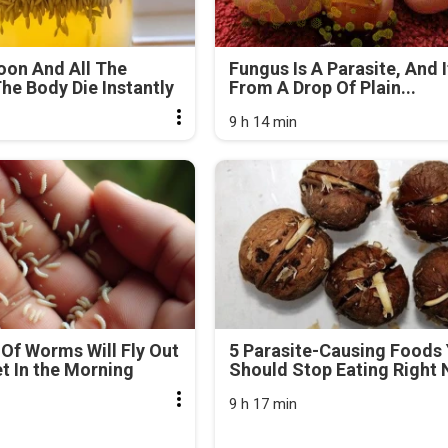
oon And All The
Fungus Is A Parasite, And I
he Body Die Instantly
From A Drop Of Plain...
9 h 14 min
Of Worms Will Fly Out
5 Parasite-Causing Foods
et In the Morning
Should Stop Eating Right
9 h 17 min