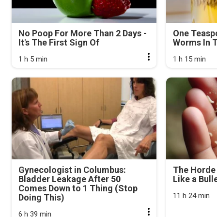
No Poop For More Than 2 Days -
One Teasp
It's The First Sign Of
Worms In T
1 h 5 min
1 h 15 min
Gynecologist in Columbus:
The Horde 
Bladder Leakage After 50
Like a Bull
Comes Down to 1 Thing (Stop
11 h 24 min
Doing This)
6 h 39 min