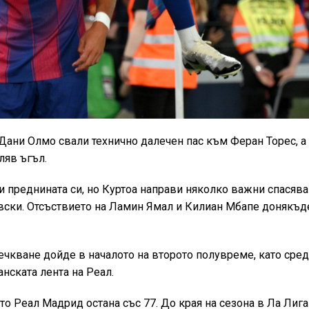
 Дани Олмо свали технично далечен пас към Феран Торес, а
ляв ъгъл.
преднината си, но Куртоа направи няколко важни спасява
ски. Отсъствието на Ламин Ямал и Килиан Мбапе донякъд
чкване дойде в началото на второто полувреме, като сред
нската лента на Реал.
то Реал Мадрид остана със 77. До края на сезона в Ла Лига