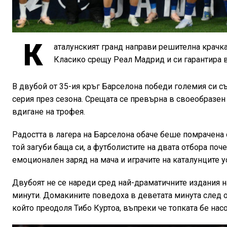
К
аталунският гранд направи решителна крачка
Класико срещу Реал Мадрид и си гарантира 
В двубой от 35-ия кръг Барселона победи големия си съ
серия през сезона. Срещата се превърна в своеобразе
вдигане на трофея.
Радостта в лагера на Барселона обаче беше помрачена о
той загуби баща си, а футболистите на двата отбора по
емоционален заряд на мача и играчите на каталунците у
Двубоят не се нареди сред най-драматичните издания н
минути. Домакините поведоха в деветата минута след 
който преодоля Тибо Куртоа, въпреки че топката бе нас