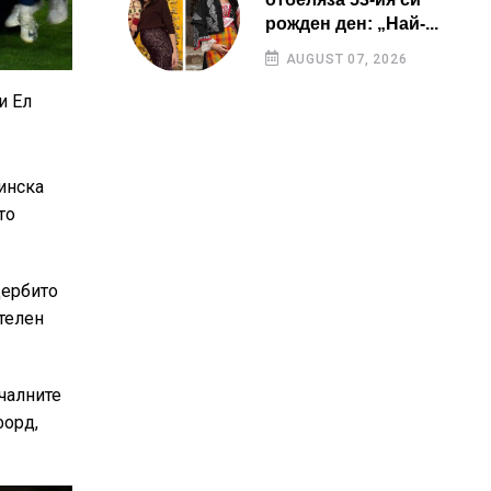
рожден ден: „Най-...
AUGUST 07, 2026
и Ел
кинска
то
дербито
ителен
чалните
форд,