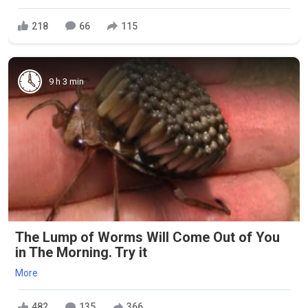
218
66
115
9 h 3 min
The Lump of Worms Will Come Out of You
in The Morning. Try it
More
482
135
366