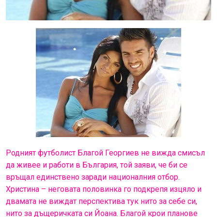
Родният футболист Благой Георгиев не вижда смисъл
да живее и работи в България, той заяви, че би се
връщал единствено заради националния отбор.
Христина – неговата половинка го подкрепя изцяло и
двамата не виждат перспектива тук нито за себе си,
нито за дъщеричката си Йоана. Благой крои планове