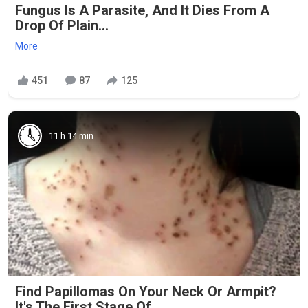
Fungus Is A Parasite, And It Dies From A
Drop Of Plain...
More
451
87
125
11 h 14 min
Find Papillomas On Your Neck Or Armpit?
It's The First Stage Of...