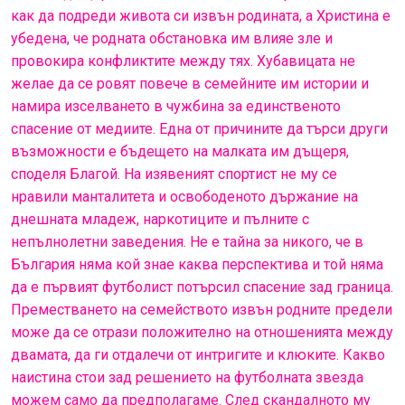
как да подреди живота си извън родината, а Христина е
убедена, че родната обстановка им влияе зле и
провокира конфликтите между тях. Хубавицата не
желае да се ровят повече в семейните им истории и
намира изселването в чужбина за единственото
спасение от медиите. Една от причините да търси други
възможности е бъдещето на малката им дъщеря,
споделя Благой. На изявеният спортист не му се
нравили манталитета и освободеното държание на
днешната младеж, наркотиците и пълните с
непълнолетни заведения. Не е тайна за никого, че в
България няма кой знае каква перспектива и той няма
да е първият футболист потърсил спасение зад граница.
Преместването на семейството извън родните предели
може да се отрази положително на отношенията между
двамата, да ги отдалечи от интригите и клюките. Какво
наистина стои зад решението на футболната звезда
можем само да предполагаме. След скандалното му