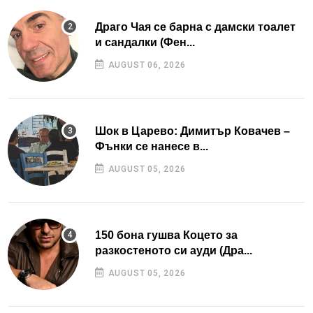
Драго Чая се барна с дамски тоалет
и сандалки (Фен...
AUGUST 06, 2026
Шок в Царево: Димитър Ковачев –
Фънки се нанесе в...
AUGUST 05, 2026
150 бона гушва Коцето за
разкостеното си ауди (Дра...
AUGUST 05, 2026