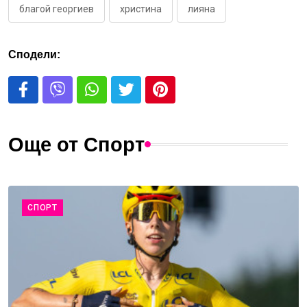
благой георгиев
христина
лияна
Сподели:
Още от Спорт
СПОРТ