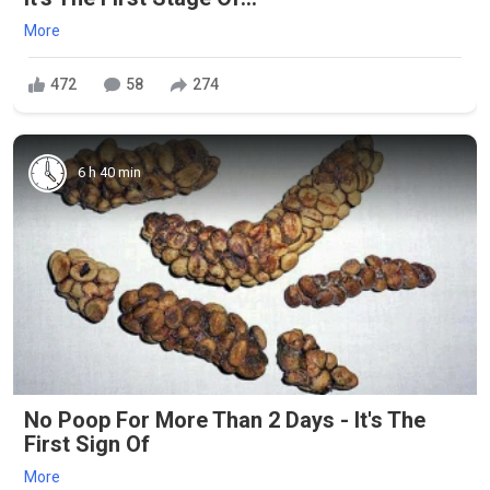
More
472
58
274
6 h 40 min
No Poop For More Than 2 Days - It's The
First Sign Of
More