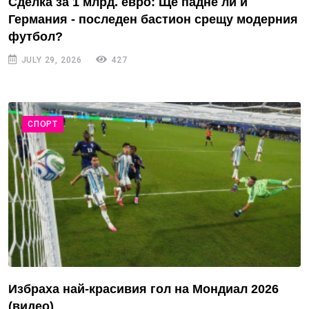
Сделка за 1 млрд. евро: Ще падне ли и
Германия - последен бастион срещу модерния
футбол?
JULY 29, 2026
427
СПОРТ
Избраха най-красивия гол на Мондиал 2026
(видео)