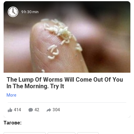
9 h 30 min
The Lump Of Worms Will Come Out Of You
In The Morning. Try It
More
414
42
304
Тагове: