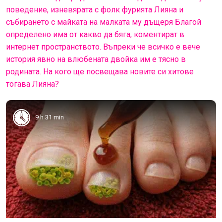
поведение, изневярата с фолк фурията Лияна и
събирането с майката на малката му дъщеря Благой
определено има от какво да бяга, коментират в
интернет пространството. Въпреки че всичко е вече
история явно на влюбената двойка им е тясно в
родината. На кого ще посвещава новите си хитове
тогава Лияна?
9 h 31 min