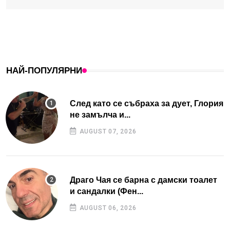
НАЙ-ПОПУЛЯРНИ
След като се събраха за дует, Глория
не замълча и...
AUGUST 07, 2026
Драго Чая се барна с дамски тоалет
и сандалки (Фен...
AUGUST 06, 2026