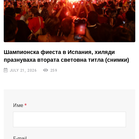
Шампионска фиеста в Испания, хиляди
празнуваха втората световна титла (снимки)
JULY 21, 2026
259
Име
*
E-mail