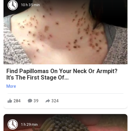
10 h 35 min
Find Papillomas On Your Neck Or Armpit?
It's The First Stage Of...
More
284
39
324
1 h 29 min