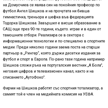
на Домусчиев се явява син на покойния професор по
футбол Ангел Шишков и на прочутата ни бивша
гимнастичка, треньора и шефка във федерацията
Тодорка Шишкова. Завършил е висше образование в
САЩ още през 90-те години, където. играе и в един от
тамошните отбори. Реализира се в сектора с
информационни технологии и по-специално в спортните
медии. Преди няколко години заема поста на старши
партньор в „Рингер“, която държи десетки издания за
футбол и спорт в Европа. По-рано тази година например
Шишков сложи ръка на португалския вестник „А Бола",
неговия цифров и телевизионен канал, както и на
списанието „АутоФоко".
Фирми на Шишков работят със спортния тотализатор, а
самият той е член на медийната комисия на УЕФА.