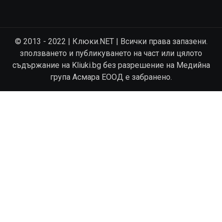
© 2013 - 2022 | Клюки.NET | Всички права запазени.
зползването и публикуването на част или цялото
съдържание на Kliuki.bg без разрешение на Медийна
група Асмара ЕООД е забранено.