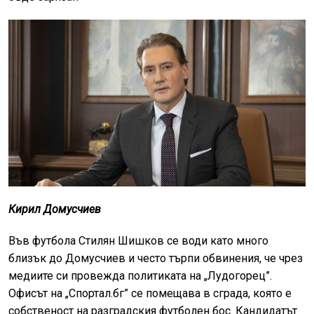
Кирил Домусчиев
Във футбола Стилян Шишков се води като много
близък до Домусчиев и често търпи обвинения, че чрез
медиите си провежда политиката на „Лудогорец”.
Офисът на „Спортал.бг” се помещава в сграда, която е
собственост на разградския футболен бос. Кандидатът