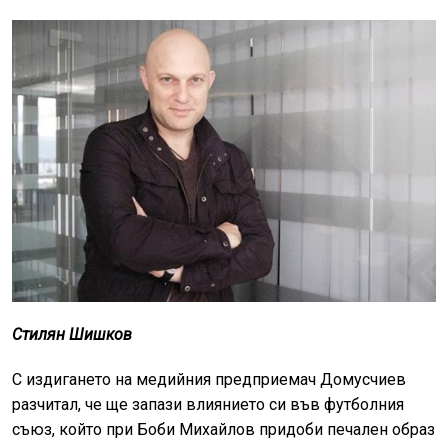
Стилян Шишков
С издигането на медийния предприемач Домусчиев
разчитал, че ще запази влиянието си във футболния
съюз, който при Боби Михайлов придоби печален образ