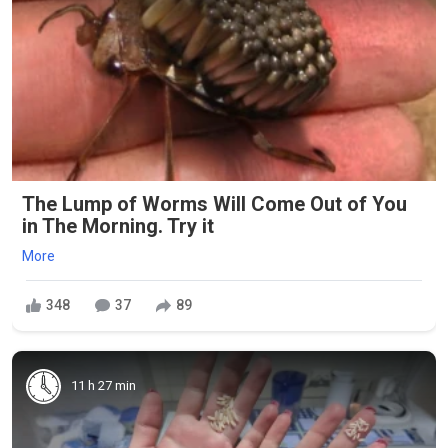
The Lump of Worms Will Come Out of You
in The Morning. Try it
More
348
37
89
11 h 27 min