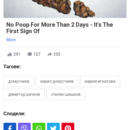
No Poop For More Than 2 Days - It's The
First Sign Of
More
291
127
355
Тагове:
домусчиев
кирил домусчиев
мария игнатова
димитър рачков
стилян шишков
Сподели: