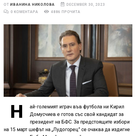
ОТ
ИВАНИНА НИКОЛОВА
DECEMBER 30, 2023
0 КОМЕНТАРА
4886 ПРОЧИТА
Н
ай-големият играч във футбола ни Кирил
Домусчиев е готов със свой кандидат за
президент на БФС. За предстоящите избори
на 15 март шефът на „Лудогорец” се очаква да издигне