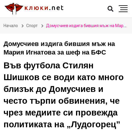
Начало
Спорт
Домусчиев издига бившия мъж на Мария Игнатова за шеф на БФС
Домусчиев издига бившия мъж на
Мария Игнатова за шеф на БФС
Във футбола Стилян
Шишков се води като много
близък до Домусчиев и
често търпи обвинения, че
чрез медиите си провежда
политиката на „Лудогорец”