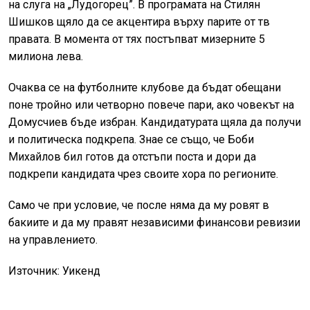
на слуга на „Лудогорец”. В програмата на Стилян
Шишков щяло да се акцентира върху парите от тв
правата. В момента от тях постъпват мизерните 5
милиона лева.
Очаква се на футболните клубове да бъдат обещани
поне тройно или четворно повече пари, ако човекът на
Домусчиев бъде избран. Кандидатурата щяла да получи
и политическа подкрепа. Знае се също, че Боби
Михайлов бил готов да отстъпи поста и дори да
подкрепи кандидата чрез своите хора по регионите.
Само че при условие, че после няма да му ровят в
бакиите и да му правят независими финансови ревизии
на управлението.
Източник: Уикенд