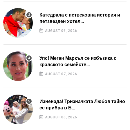
Катедрала с петвековна история и
петзвезден хотел...
AUGUST 06, 2026
Упс! Меган Маркъл се избъзика с
кралското семейств...
AUGUST 07, 2026
Изненада! Тризначката Любов тайно
се прибра в Б...
AUGUST 06, 2026