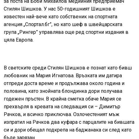
за поста на Боби Михайлов медийния предприемач
Стилян Шишков. У нас 50-годишният Шишков е
известен най-вече като собственик на спортната
агенция „Спортал.бг”, но като шеф в швейцарската
група „Рингер” управлява още ред спортни издания в
цяла Европа.
В светските среди Стилян Шишков е познат като бивш
любовник на Мария Игнатова. Връзката им датира
отпреди доста време и продължава около година и
половина, като знойната блондинка дори получава
годежен пръстен. В крайна сметка обаче Мария се
прехвърля в кревата на следващия си – Димитър
Рачков, и всичко приключва. Озлочестеният мъж
изпратил на Рачков два куфара с парцалите на бившата
си и дори обещал подкрепа на баджанака си след като
бъде зарязан