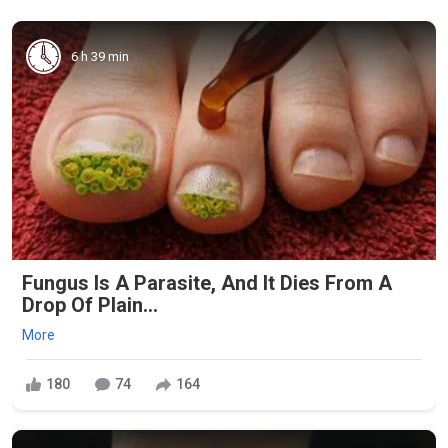
6 h 39 min
Fungus Is A Parasite, And It Dies From A
Drop Of Plain...
More
180
74
164