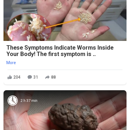
These Symptoms Indicate Worms Inside
Your Body! The first symptom is ..
More
204
31
88
2 h 37 min