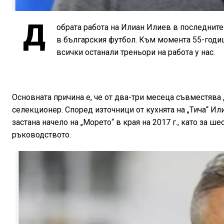
Д
обрата работа на Илиан Илиев в последните
в българския футбол. Към момента 55-годиш
всички останали треньори на работа у нас.
Основната причина е, че от два-три месеца съвместява
селекционер. Според източници от кухнята на „Тича“ Ил
застана начело на „Морето“ в края на 2017 г., като за ш
ръководството.