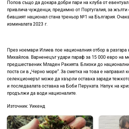
Попов също да докара добри пари на клуба от евентуалн
привлича чужденци, предимно от Португалия, за жълти с
бившият национал стана треньор №1 на България. Очакв
изминалата 2023 г.
През ноември Илиев пое националния отбор в разгара 
Михайлов. Варненецът удари параф за 15 000 евро на ме
предшественик Младен Ракията. Близки до националния
поста си в „Черно море“. За сметка на това е направил
селекционерът може да хвърли оставка заради тежкот
и последвалата оставка на Боби Перуката. Напук на кри
продължи да води националите.
Източник: Уикенд