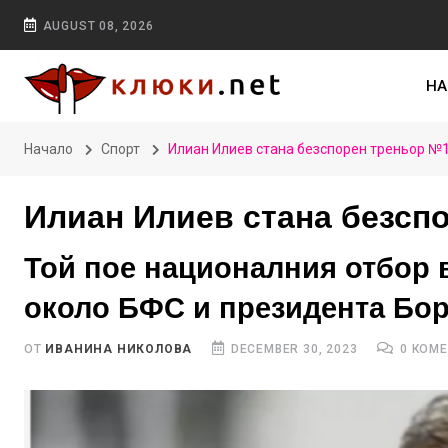
AUGUST 08, 2026
НА
Начало
Спорт
Илиан Илиев стана безспорен треньор №
Илиан Илиев стана безсп
Той пое националния отбор в
около БФС и президента Бо
ОТ
ИВАНИНА НИКОЛОВА
DECEMBER 30, 2023
0 КОМ