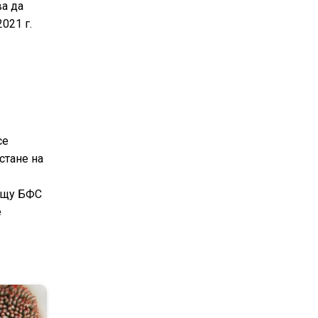
ва да
021 г.
се
стане на
рещу БФС
е