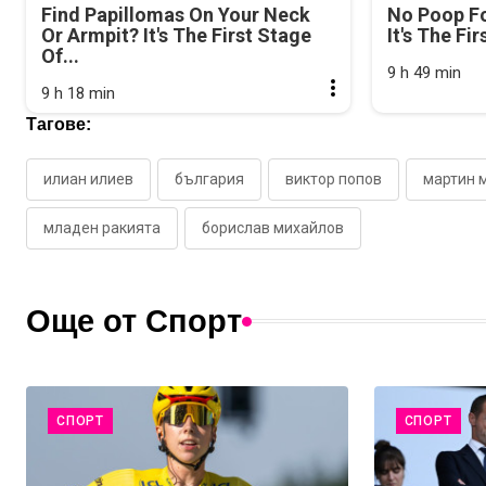
Find Papillomas On Your Neck
No Poop Fo
Or Armpit? It's The First Stage
It's The Fi
Of...
9 h 49 min
9 h 18 min
Тагове:
илиан илиев
българия
виктор попов
мартин 
младен ракията
борислав михайлов
Още от Спорт
СПОРТ
СПОРТ