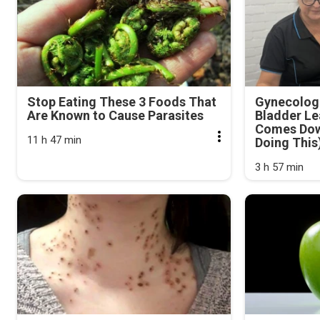
Stop Eating These 3 Foods That
Gynecologi
Are Known to Cause Parasites
Bladder Le
Comes Dow
11 h 47 min
Doing This
3 h 57 min