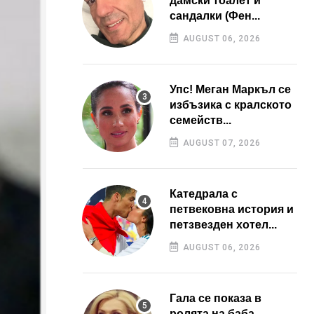
дамски тоалет и
сандалки (Фен...
AUGUST 06, 2026
Упс! Меган Маркъл се
избъзика с кралското
семейств...
AUGUST 07, 2026
Катедрала с
петвековна история и
петзвезден хотел...
AUGUST 06, 2026
Гала се показа в
ролята на баба