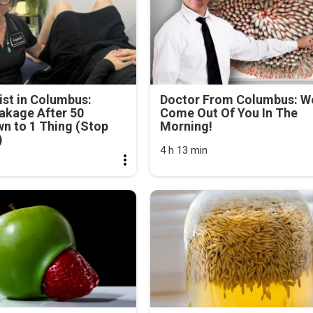
st in Columbus:
Doctor From Columbus: 
akage After 50
Come Out Of You In The
n to 1 Thing (Stop
Morning!
)
4 h 13 min