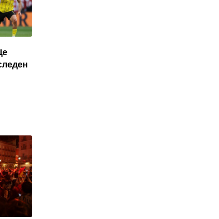
Ще
следен