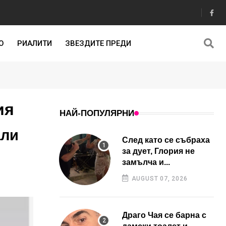
О
РИАЛИТИ
ЗВЕЗДИТЕ ПРЕДИ
ия
НАЙ-ПОПУЛЯРНИ
али
След като се събраха
за дует, Глория не
замълча и...
AUGUST 07, 2026
Драго Чая се барна с