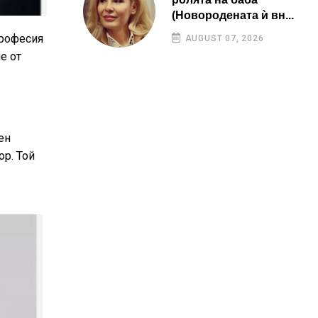
(Новородената ѝ вн...
професия
AUGUST 07, 2026
е от
ен
ор. Той