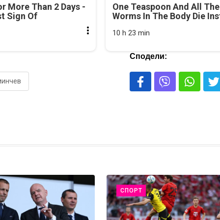
r More Than 2 Days -
One Teaspoon And All The
rst Sign Of
Worms In The Body Die Ins
10 h 23 min
Сподели:
минчев
СПОРТ