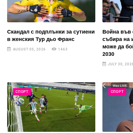
Скандал с подплънки за сутиени
Война във 
в женския Тур дьо Франс
събира на 
може да бо
AUGUST 05, 2026
1463
2030
JULY 30, 202
СПОРТ
СПОРТ