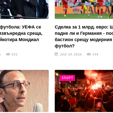
футбола: УЕФА се
Сделка за 1 млрд. евро: 
извънредна среща,
падне ли и Германия - по
йкотира Мондиал
бастион срещу модерния
футбол?
6
532
JULY 29, 2026
434
СПОРТ