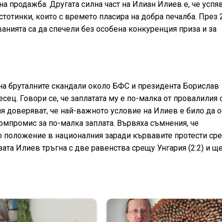
а продажба. Другата силна част на Илиан Илиев е, че успя
тотинки, които с времето пласира на добра печалба. През 2
анията са да спечели без особена конкуренция приза и за
на бруталните скандали около БФС и президента Борислав
сец. Говори се, че заплатата му е по-малка от провалилия 
 доверяват, че най-важното условие на Илиев е било да о
 компромис за по-малка заплата. Вървяха съмнения, че
о положение в националния заради кървавите протести с
зата Илиев тръгна с две равенства срещу Унгария (2:2) и щ