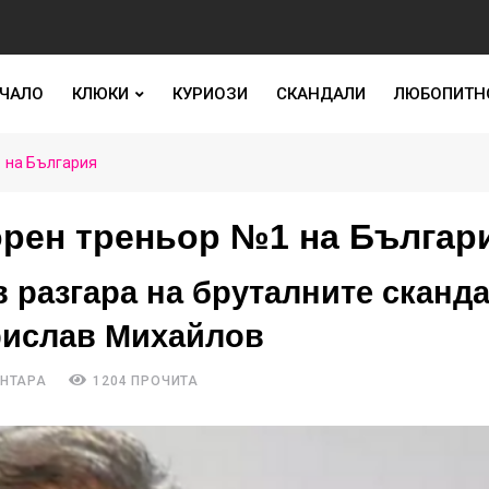
ЧАЛО
КЛЮКИ
КУРИОЗИ
СКАНДАЛИ
ЛЮБОПИТН
1 на България
орен треньор №1 на Българ
 разгара на бруталните сканд
рислав Михайлов
ЕНТАРА
1204 ПРОЧИТА