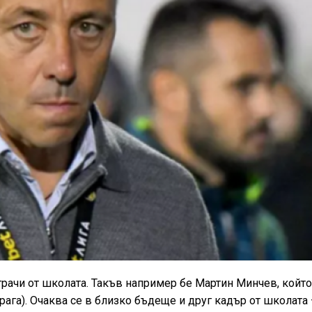
играчи от школата. Такъв например бе Мартин Минчев, койт
Прага). Очаква се в близко бъдеще и друг кадър от школата