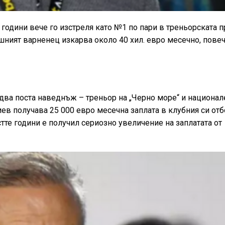
 години вече го изстреля като №1 по пари в треньорската 
ният варненец изкарва около 40 хил. евро месечно, повеч
 два поста наведнъж – треньор на „Черно море“ и национал
иев получава 25 000 евро месечна заплата в клубния си отб
естте години е получил сериозно увеличение на заплатата от