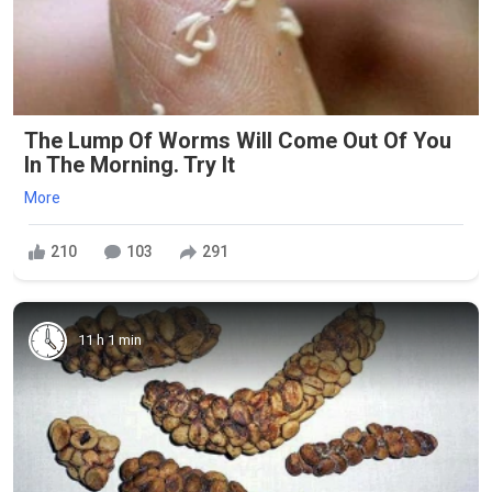
The Lump Of Worms Will Come Out Of You
In The Morning. Try It
More
210
103
291
11 h 1 min