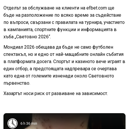
Отделът за обслужване на клиенти на efbet.com ще
бъде на разположение по всяко време за съдействие
по въпроси, свързани с правилата на турнира, участието
в кампанията, спортните функции и информацията в
хъба „Световно 2026“.
Мондиал 2026 обещава да бъде не само футболен
спектакъл, но и едно от най-мащабните онлайн събития
в платформата досега. Спортът и казиното вече играят в
един отбор, а предстоящата надпревара се очертава
като една от големите изненади около Световното
първенство.
Хазартът носи риск от развиване на зависимост.
6 h 36 min