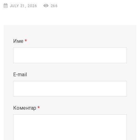
JULY 21, 2026
266
Име
*
E-mail
Коментар
*