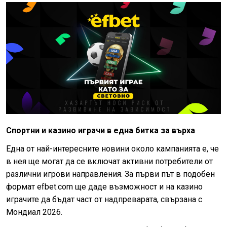
Спортни и казино играчи в една битка за върха
Една от най-интересните новини около кампанията е, че
в нея ще могат да се включат активни потребители от
различни игрови направления. За първи път в подобен
формат efbet.com ще даде възможност и на казино
играчите да бъдат част от надпреварата, свързана с
Мондиал 2026.