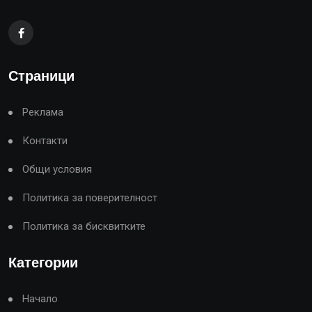
Страници
Реклама
Контакти
Общи условия
Политика за поверителност
Политика за бисквитките
Категории
Начало