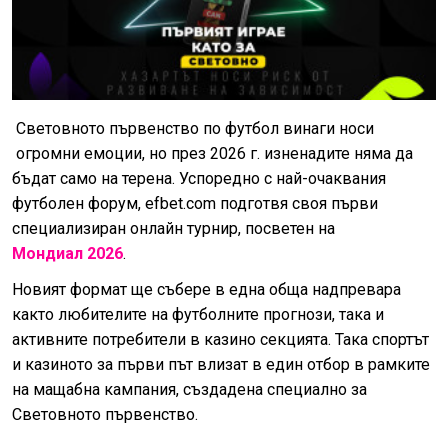
Световното първенство по футбол винаги носи
огромни емоции, но през 2026 г. изненадите няма да
бъдат само на терена. Успоредно с най-очаквания
футболен форум, efbet.com подготвя своя първи
специализиран онлайн турнир, посветен на
Мондиал 2026
.
Новият формат ще събере в една обща надпревара
както любителите на футболните прогнози, така и
активните потребители в казино секцията. Така спортът
и казиното за първи път влизат в един отбор в рамките
на мащабна кампания, създадена специално за
Световното първенство.