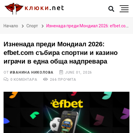
Начало
Спорт
Изненада преди Мондиал 2026: efbet.com събира спортни и казино играчи в една обща надпревара
Изненада преди Мондиал 2026:
efbet.com събира спортни и казино
играчи в една обща надпревара
ОТ
ИВАНИНА НИКОЛОВА
JUNE 01, 2026
0 КОМЕНТАРА
266 ПРОЧИТА