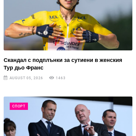
Скандал с подплънки за сутиени в женския
Тур дьо Франс
AUGUST 05, 2026
1463
СПОРТ