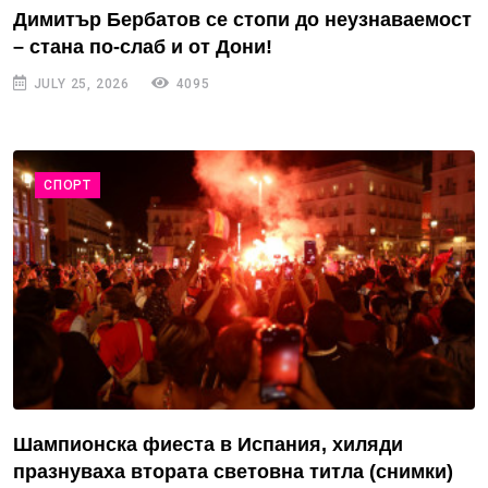
Димитър Бербатов се стопи до неузнаваемост
– стана по-слаб и от Дони!
JULY 25, 2026
4095
СПОРТ
Шампионска фиеста в Испания, хиляди
празнуваха втората световна титла (снимки)