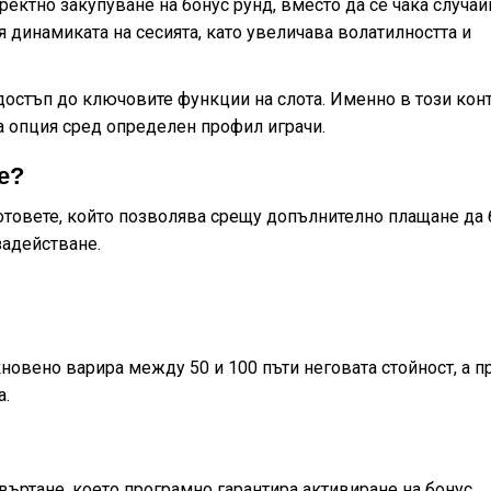
иректно закупуване на бонус рунд, вместо да се чака случай
 динамиката на сесията, като увеличава волатилността и
достъп до ключовите функции на слота. Именно в този кон
а опция сред определен профил играчи.
е?
отовете, който позволява срещу допълнително плащане да
задействане.
кновено варира между 50 и 100 пъти неговата стойност, а п
а.
ъртане, което програмно гарантира активиране на бонус