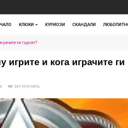
ЧАЛО
КЛЮКИ
КУРИОЗИ
СКАНДАЛИ
ЛЮБОПИТН
играчите ги търсят?
 игрите и кога играчите ги
А
287 ПРОЧИТА