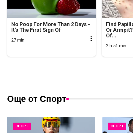
No Poop For More Than 2 Days -
Find Papil
It's The First Sign Of
Or Armpit? 
Of...
27 min
2 h 51 min
Още от Спорт
СПОРТ
СПОРТ