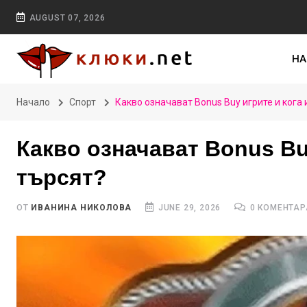
AUGUST 07, 2026
НА
Начало
Спорт
Какво означават Bonus Buy игрите и кога 
Какво означават Bonus Buy
търсят?
ОТ
ИВАНИНА НИКОЛОВА
JUNE 29, 2026
0 КОМЕНТАР