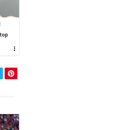
:
top