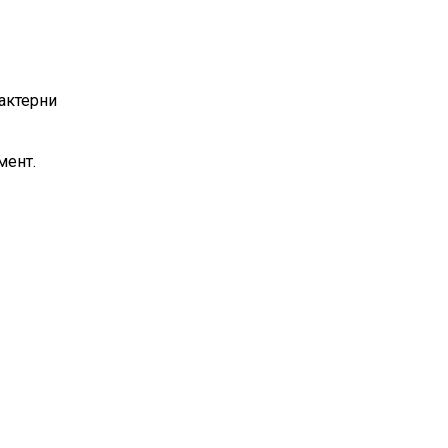
актерни
мент.