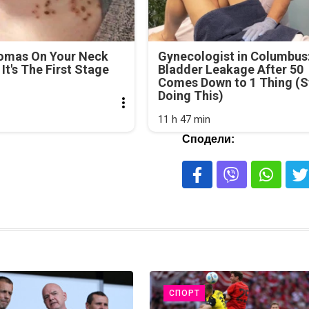
lomas On Your Neck
Gynecologist in Columbus
It's The First Stage
Bladder Leakage After 50
Comes Down to 1 Thing (S
Doing This)
11 h 47 min
Сподели:
СПОРТ