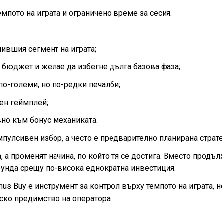
мпото на играта и ограничено време за сесия.
лившия сегмент на играта;
н бюджет и желае да избегне дълга базова фаза;
по-големи, но по-редки печалби;
вен геймплей;
овно към бонус механиката.
мпулсивен избор, а често е предварително планирана страте
, а променят начина, по който тя се достига. Вместо продъ
 рунда срещу по-висока еднократна инвестиция.
us Buy е инструмент за контрол върху темпото на играта, н
ско предимство на оператора.