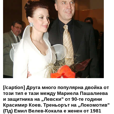
[/caption] Друга много популярна двойка от
този тип е тази между Мариела Пашалиева
и защитника на „Левски" от 90-те години
Красимир Коев. Треньорът на „Локомотив"
(Пд)
Емил Велев-Кокала
е женен от 1981