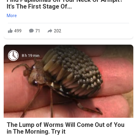
It's The First Stage Of...
More
499
71
202
8 h 19 min
The Lump of Worms Will Come Out of You
in The Morning. Try it