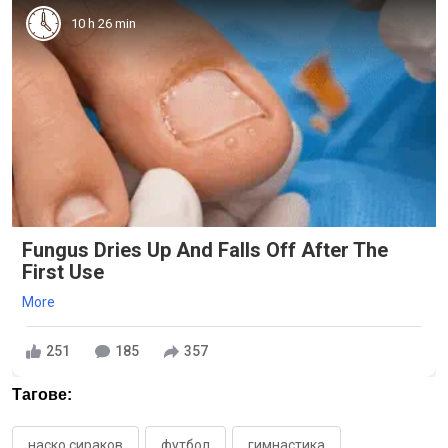
10 h 26 min
Fungus Dries Up And Falls Off After The
First Use
More
251
185
357
Тагове:
наско сираков
футбол
гимнастика