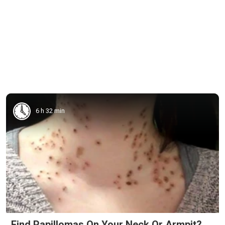
6 h 32 min
Find Papillomas On Your Neck Or Armpit?