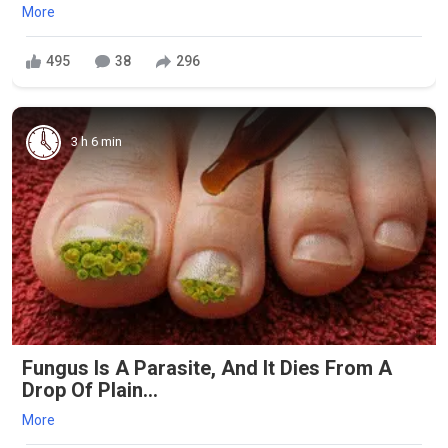
More
495
38
296
3 h 6 min
Fungus Is A Parasite, And It Dies From A
Drop Of Plain...
More