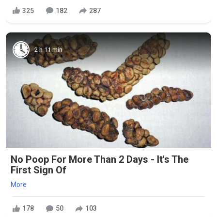
325
182
287
2 h 11 min
No Poop For More Than 2 Days - It's The
First Sign Of
More
178
50
103