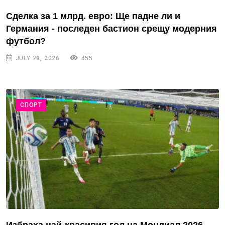
Сделка за 1 млрд. евро: Ще падне ли и
Германия - последен бастион срещу модерния
футбол?
JULY 29, 2026
455
СПОРТ
Избраха най-красивия гол на Мондиал 2026