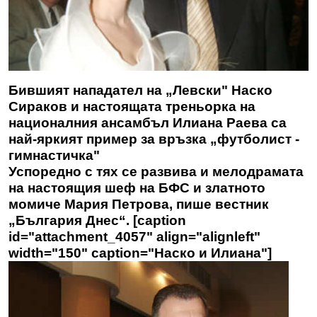
Бившият нападател на „Левски" Наско
Сираков и настоящата треньорка на
националния ансамбъл Илиана Раева са
най-яркият пример за връзка „футболист -
гимнастичка"
Успоредно с тях се развива и мелодрамата
на настоящия шеф на БФС и златното
момиче Мария Петрова, пише вестник
„България Днес“. [caption
id="attachment_4057" align="alignleft"
width="150" caption="Наско и Илиана"]