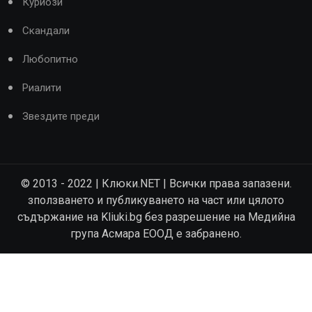
Куриози
Скандали
Любопитно
Риалити
Звездите преди
© 2013 - 2022 | Клюки.NET | Всички права запазени.
зползването и публикуването на част или цялото
съдържание на Kliuki.bg без разрешение на Медийна
група Асмара ЕООД е забранено.