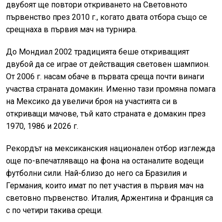
двубоят ще повтори откриването на Световното
първенство през 2010 г., когато двата отбора също се
срещнаха в първия мач на турнира.
До Мондиал 2002 традицията беше откриващият
двубой да се играе от действащия световен шампион.
От 2006 г. насам обаче в първата среща почти винаги
участва страната домакин. Именно тази промяна помага
на Мексико да увеличи броя на участията си в
откриващи мачове, тъй като страната е домакин през
1970, 1986 и 2026 г.
Рекордът на мексиканския национален отбор изглежда
още по-впечатляващо на фона на останалите водещи
футболни сили. Най-близо до него са Бразилия и
Германия, които имат по пет участия в първия мач на
световно първенство. Италия, Аржентина и Франция са
с по четири такива срещи.