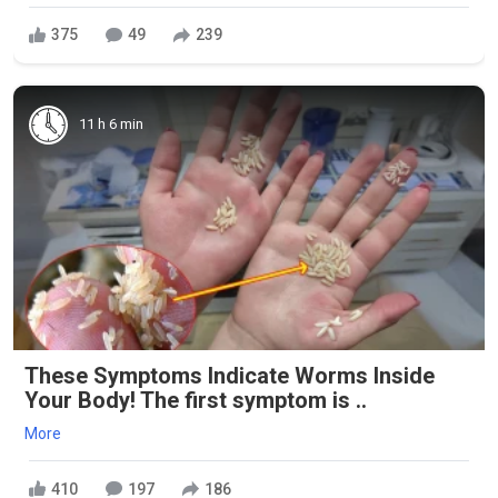
375
49
239
11 h 6 min
These Symptoms Indicate Worms Inside
Your Body! The first symptom is ..
More
410
197
186