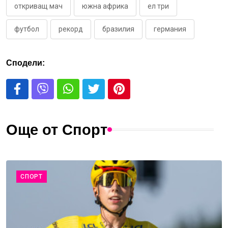
откриващ мач
южна африка
ел три
футбол
рекорд
бразилия
германия
Сподели:
Още от Спорт
СПОРТ