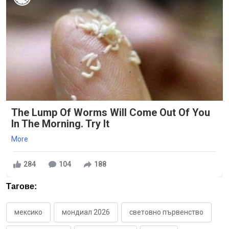
The Lump Of Worms Will Come Out Of You
In The Morning. Try It
More
284
104
188
Тагове:
мексико
мондиал 2026
световно първенство