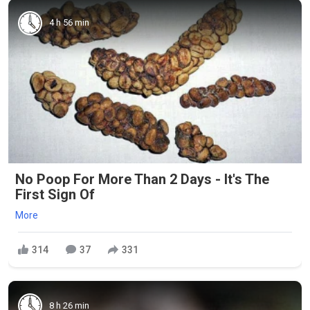
4 h 56 min
No Poop For More Than 2 Days - It's The
First Sign Of
More
314
37
331
8 h 26 min