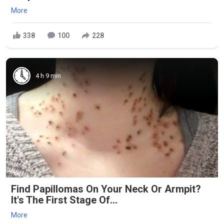
More
338
100
228
4 h 9 min
Find Papillomas On Your Neck Or Armpit?
It's The First Stage Of...
More