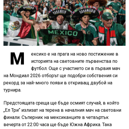
М
ексико е на прага на ново постижение в
историята на световните първенства по
футбол. Още с участието си в първия мач
на Мондиал 2026 отборът ще подобри собствения си
рекорд за най-много появи в откриващ двубой на
турнира.
Предстоящата среща ще бъде осмият случай, в който
„Ел Три“ излизат на терена в началния мач на световни
финали. Съперник на мексиканците в четвъртък
вечерта от 22:00 часа ще бъде Южна Африка. Така