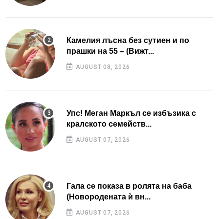
Камелия лъсна без сутиен и по
прашки на 55 – (Вижт...
AUGUST 08, 2026
Упс! Меган Маркъл се избъзика с
кралското семейств...
AUGUST 07, 2026
Гала се показа в ролята на баба
(Новородената ѝ вн...
AUGUST 07, 2026