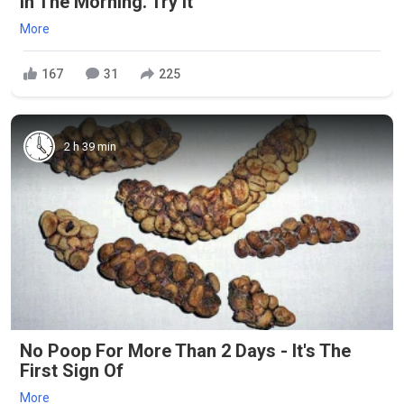
In The Morning. Try It
More
167
31
225
2 h 39 min
No Poop For More Than 2 Days - It's The
First Sign Of
More