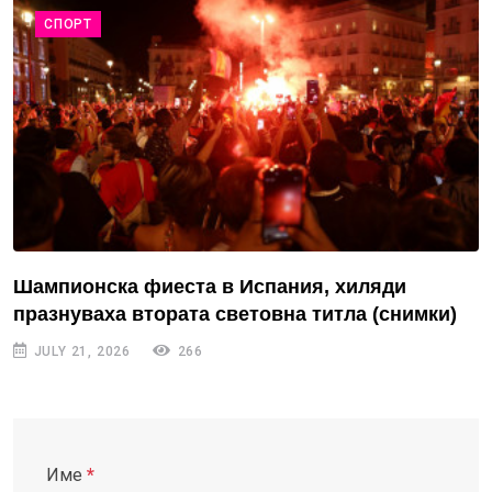
СПОРТ
Шампионска фиеста в Испания, хиляди
празнуваха втората световна титла (снимки)
JULY 21, 2026
266
Име
*