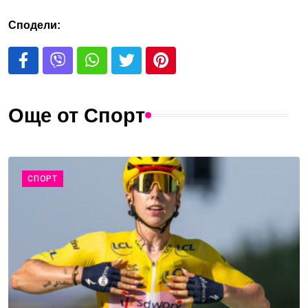
Сподели:
Още от Спорт
СПОРТ