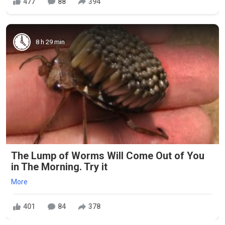
477
88
394
8 h 29 min
The Lump of Worms Will Come Out of You
in The Morning. Try it
More
401
84
378