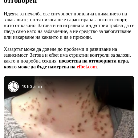
отговорен
Идеята за печалба със сигурност привлича вниманието на
залагащите, но тя никога не е гарантирана - нито от спорт,
нито от казино. Затова и на игралната индустрия трябва да се
гледа само като на забавление, а не средство за забогатяване
или изкарване на каквито и да е приходи.
Хазартът може да доведе до проблеми и развиване на
зависимост. Затова и efbet има стриктни контроли за залози,
както и подробна секция,
посветена на отговорната игра,
която може да бъде намерена на
efbet.com
.
10 h 35 min