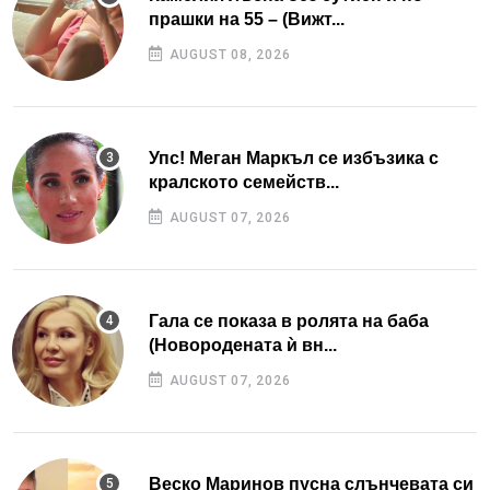
прашки на 55 – (Вижт...
AUGUST 08, 2026
Упс! Меган Маркъл се избъзика с
кралското семейств...
AUGUST 07, 2026
Гала се показа в ролята на баба
(Новородената ѝ вн...
AUGUST 07, 2026
Веско Маринов пусна слънчевата си