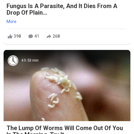
Fungus Is A Parasite, And It Dies From A
Drop Of Plain...
More
398
41
268
4 h 53 min
The Lump Of Worms Will Come Out Of You