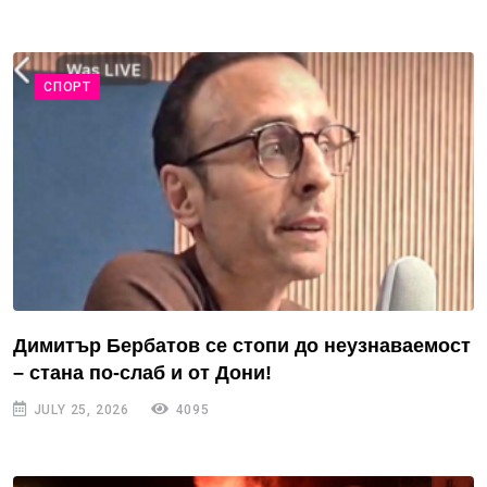
СПОРТ
Димитър Бербатов се стопи до неузнаваемост
– стана по-слаб и от Дони!
JULY 25, 2026
4095