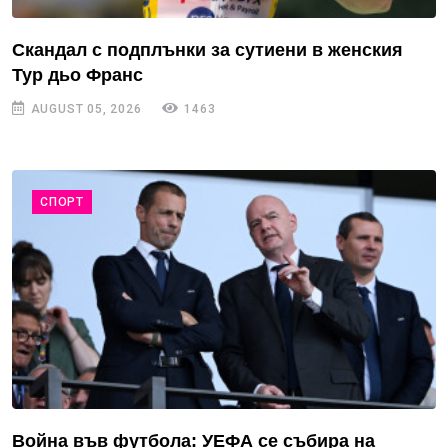
Скандал с подплънки за сутиени в женския
Тур дьо Франс
AUGUST 05, 2026
1463
СПОРТ
Война във футбола: УЕФА се събира на