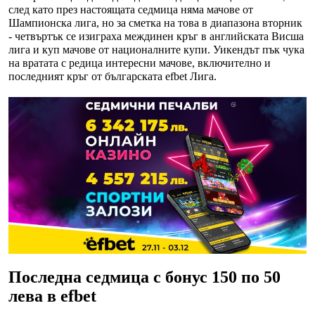
след като през настоящата седмица няма мачове от
Шампионска лига, но за сметка на това в диапазона вторник
- четвъртък се изиграха междинен кръг в английската Висша
лига и куп мачове от националните купи. Уикендът пък чука
на вратата с редица интересни мачове, включително и
последният кръг от българската efbet Лига.
Последна седмица с бонус 150 по 50
лева в efbet