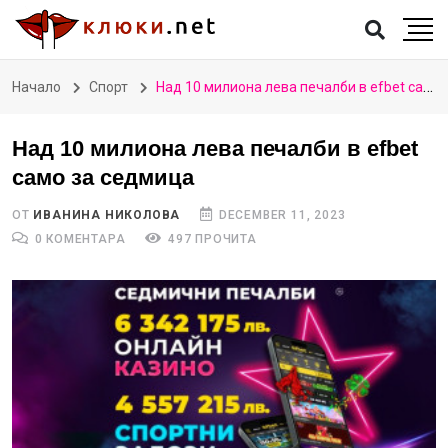
Начало
Спорт
Над 10 милиона лева печалби в efbet само за седмица
Над 10 милиона лева печалби в efbet
само за седмица
ОТ
ИВАНИНА НИКОЛОВА
DECEMBER 11, 2023
0 КОМЕНТАРА
497 ПРОЧИТА