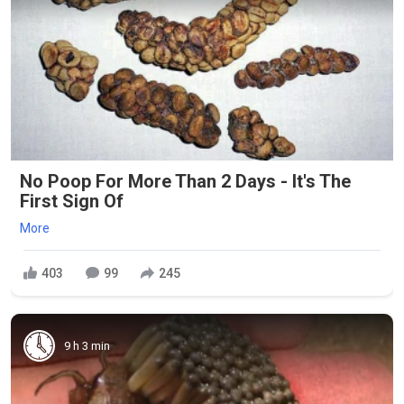
No Poop For More Than 2 Days - It's The
First Sign Of
More
403
99
245
9 h 3 min