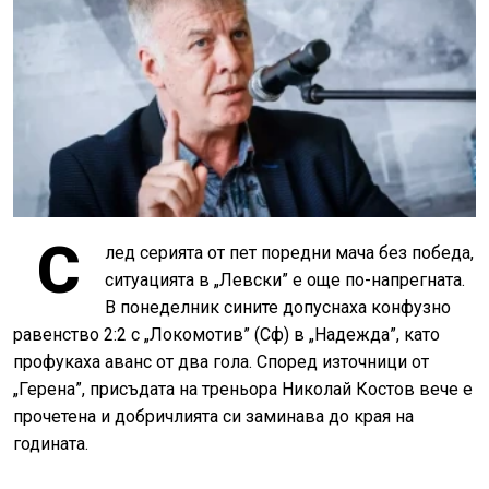
С
лед серията от пет поредни мача без победа,
ситуацията в „Левски” е още по-напрегната.
В понеделник сините допуснаха конфузно
равенство 2:2 с „Локомотив” (Сф) в „Надежда”, като
профукаха аванс от два гола. Според източници от
„Герена”, присъдата на треньора Николай Костов вече е
прочетена и добричлията си заминава до края на
годината.