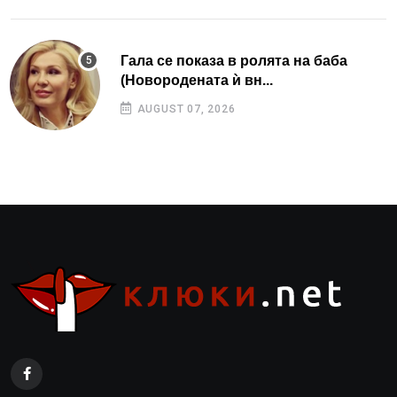
Гала се показа в ролята на баба
(Новородената ѝ вн...
AUGUST 07, 2026