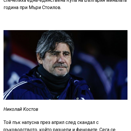
спечелиха една-единствена Купа на България миналата
година при Мъри Стоилов.
Николай Костов
Той пък напусна през април след скандал с
ръководството, който разцепи и феновете. Сега се