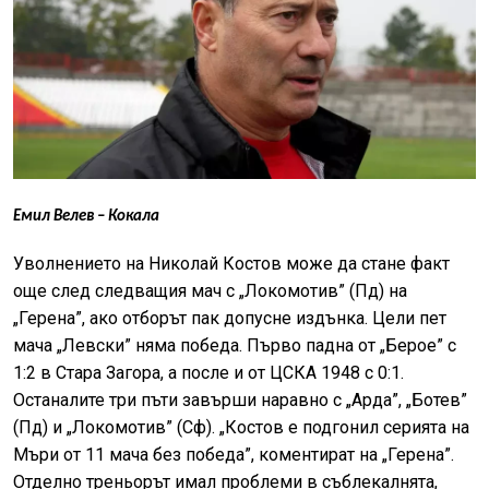
Емил Велев – Кокала
Уволнението на Николай Костов може да стане факт
още след следващия мач с „Локомотив” (Пд) на
„Герена”, ако отборът пак допусне издънка. Цели пет
мача „Левски” няма победа. Първо падна от „Берое” с
1:2 в Стара Загора, а после и от ЦСКА 1948 с 0:1.
Останалите три пъти завърши наравно с „Арда”, „Ботев”
(Пд) и „Локомотив” (Сф). „Костов е подгонил серията на
Мъри от 11 мача без победа”, коментират на „Герена”.
Отделно треньорът имал проблеми в съблекалнята,