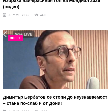
Избраха най-красивия гол на Мондиал 2026
(видео)
JULY 29, 2026
448
СПОРТ
Димитър Бербатов се стопи до неузнаваемост
– стана по-слаб и от Дони!