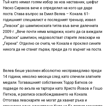
Тъй като нямал голям избор за нов наставник, шефът
Наско Сираков вече е определил на кого ще даде
поста. Става въпрос за Емил Велев – Кокала. 61-
годишният специалист е последният треньор, извел
„Левски” до шампионската титла във вече далечната
2009 г. „Вече почти няма младежи, които да са виждали
„Левски” шампион, недоволстват старите левскари на
„Герена”. Отделно се счита, че Кокала е проклел сините
никога да не станат първи, преди да го върнат на поста.
Велев беше уволнен абсолютно несправедливо преди
14 години, няколко месеца след като спечели златните
медали. Тогавашният собственик Тодор Батков се
подведе по акъла на тартори като Христо Йовов и Гошо
Петков, и разписа освобождаването на Кокала.
Оттогава левскарите не могат да хванат ръка и