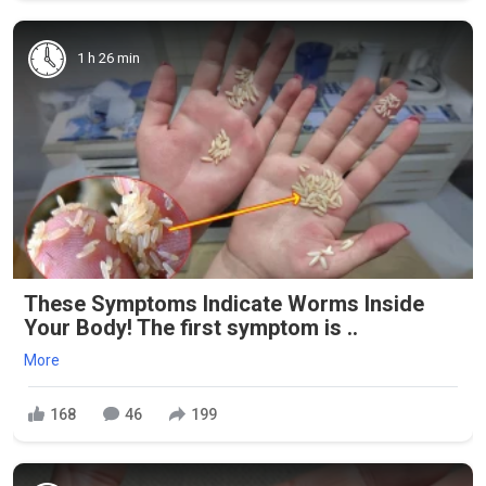
1 h 26 min
These Symptoms Indicate Worms Inside
Your Body! The first symptom is ..
More
168
46
199