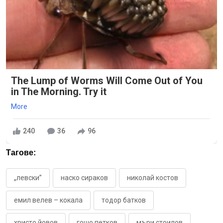
The Lump of Worms Will Come Out of You
in The Morning. Try it
More
240
36
96
Тагове:
„левски”
наско сираков
николай костов
емил велев – кокала
тодор батков
христо йовов
гошо петков
мъри стоилов