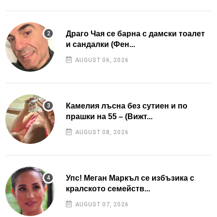
Драго Чая се барна с дамски тоалет
и сандалки (Фен...
AUGUST 06, 2026
Камелия лъсна без сутиен и по
прашки на 55 – (Вижт...
AUGUST 08, 2026
Упс! Меган Маркъл се избъзика с
кралското семейств...
AUGUST 07, 2026