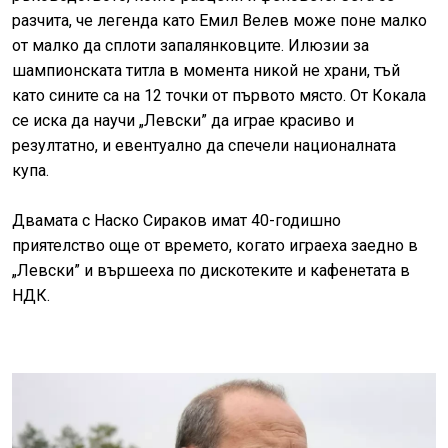
разчита, че легенда като Емил Велев може поне малко
от малко да сплоти запалянковците. Илюзии за
шампионската титла в момента никой не храни, тъй
като сините са на 12 точки от първото място. От Кокала
се иска да научи „Левски” да играе красиво и
резултатно, и евентуално да спечели националната
купа.
Двамата с Наско Сираков имат 40-годишно
приятелство още от времето, когато играеха заедно в
„Левски” и вършееха по дискотеките и кафенетата в
НДК.