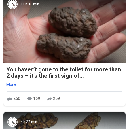
11 h 10 min
You haven’t gone to the toilet for more than
2 days – it's the first sign of...
More
260
169
269
4 h 27 min