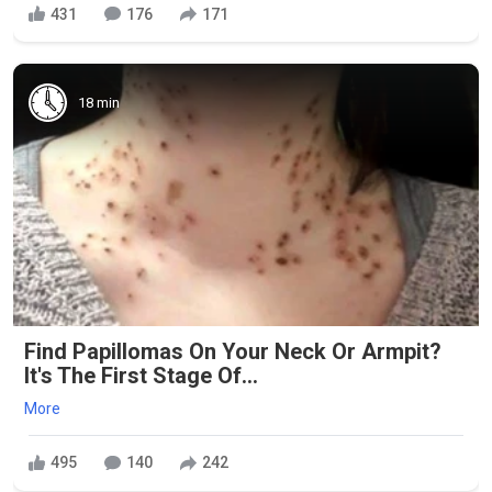
431
176
171
18 min
Find Papillomas On Your Neck Or Armpit?
It's The First Stage Of...
More
495
140
242