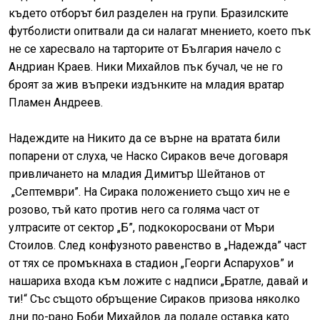
където отборът бил разделен на групи. Бразилските
футболисти опитвали да си налагат мнението, което пък
не се харесвало на тарторите от България начело с
Андриан Краев. Ники Михайлов пък бучал, че не го
броят за жив въпреки издънките на младия вратар
Пламен Андреев.
Надеждите на Никито да се върне на вратата били
попарени от слуха, че Наско Сираков вече договаря
привличането на младия Димитър Шейтанов от
„Септември”. На Сирака положението също хич не е
розово, тъй като против него са голяма част от
ултрасите от сектор „Б”, подкокоросвани от Мъри
Стоилов. След конфузното равенство в „Надежда” част
от тях се промъкнаха в стадион „Георги Аспарухов” и
нашариха входа към ложите с надписи „Братле, давай и
ти!“ Със същото обръщение Сираков призова няколко
дни по-рано Боби Михайлов да подаде оставка като