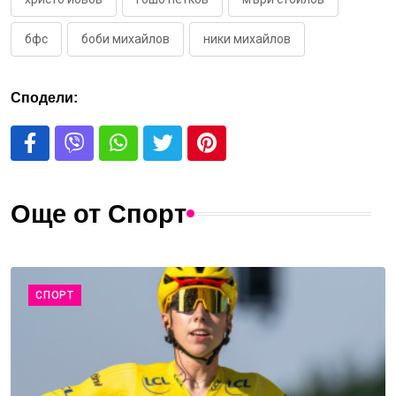
бфс
боби михайлов
ники михайлов
Сподели:
Още от Спорт
СПОРТ