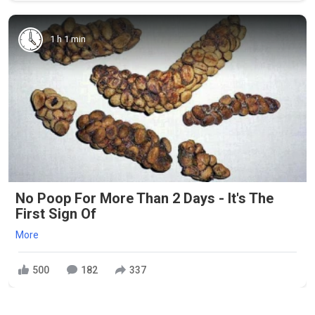
1 h 1 min
No Poop For More Than 2 Days - It's The
First Sign Of
More
500
182
337