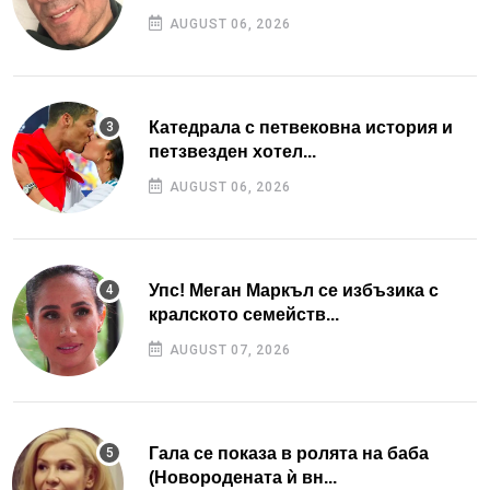
AUGUST 06, 2026
Катедрала с петвековна история и
петзвезден хотел...
AUGUST 06, 2026
Упс! Меган Маркъл се избъзика с
кралското семейств...
AUGUST 07, 2026
Гала се показа в ролята на баба
(Новородената ѝ вн...