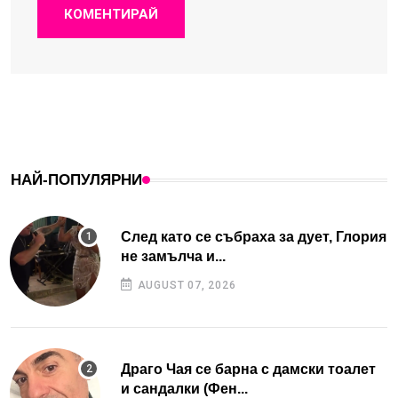
КОМЕНТИРАЙ
НАЙ-ПОПУЛЯРНИ
След като се събраха за дует, Глория
не замълча и...
AUGUST 07, 2026
Драго Чая се барна с дамски тоалет
и сандалки (Фен...