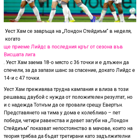
Уест Хам се завръща на „Лондон Стейдиъм“ в неделя,
когато
ще приеме Лийдс в последния кръг от сезона във
Висшата лига
. Уест Хам заема 18-о място с 36 точки и е длъжен да
спечели, за да запази шанс за спасение, докато Лийдс е
14-и с 47 точки.
Уест Хам преживява трудна кампания и влиза в този
решаващ двубой с нужда от положителен резултат, но
и с надежда Тотнъм да се провали срещу Евертън.
Представянето на тима у дома е колебливо – пет
победи, четири равенства и девет загуби на „Лондон
Стейдиъм“ показват непостоянство в мачове, които на
теория трябва да бъдат третирани като задължителни