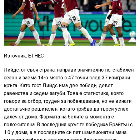
Източник: БГНЕС
Лийдс, от своя страна, направи значително по-стабилен
сезон и заема 14-о място с 47 точки след 37 изиграни
кръга. Като гост Лийдс има две победи, девет
равенства и седем загуби. Това е статистика, която
говори за отбор, труден за побеждаване, но не винаги
достатъчно решителен, когато трябва да търси успех
далеч от дома. Формата на белите в момента е
положителна. В последния кръг те победиха Брайтън с
1:0 у дома, а в последните си пет шампионатни мача