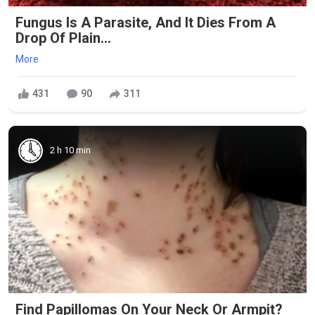
Fungus Is A Parasite, And It Dies From A
Drop Of Plain...
More
431
90
311
2 h 10 min
Find Papillomas On Your Neck Or Armpit?