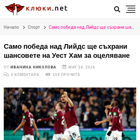
Начало
Спорт
Само победа над Лийдс ще съхрани шансовете на Уест Хам за оцеляване
Само победа над Лийдс ще съхрани
шансовете на Уест Хам за оцеляване
ОТ
ИВАНИНА НИКОЛОВА
MAY 24, 2026
0 КОМЕНТАРА
259 ПРОЧИТА