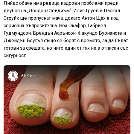
Лийдс обаче има редица кадрови проблеми преди
двубоя на „Лондон Стейдиъм“. Илия Груев и Паскал
Струйк ще пропуснат мача, докато Антон Щах е под
сериозна въпросителна. Ноа Окафор, Габриел
Гудмундсон, Брендън Аарънсон, Факундо Буонаноте и
Джейдън Боугъл също се борят с времето, за да бъдат
готови за срещата, но нито един от тях не е отписан със
сигурност.
6 h 9 min