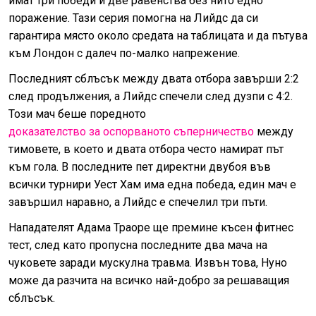
имат три победи и две равенства без нито едно
поражение. Тази серия помогна на Лийдс да си
гарантира място около средата на таблицата и да пътува
към Лондон с далеч по-малко напрежение.
Последният сблъсък между двата отбора завърши 2:2
след продължения, а Лийдс спечели след дузпи с 4:2.
Този мач беше поредното
доказателство за оспорваното съперничество
между
тимовете, в което и двата отбора често намират път
към гола. В последните пет директни двубоя във
всички турнири Уест Хам има една победа, един мач е
завършил наравно, а Лийдс е спечелил три пъти.
Нападателят Адама Траоре ще премине късен фитнес
тест, след като пропусна последните два мача на
чуковете заради мускулна травма. Извън това, Нуно
може да разчита на всичко най-добро за решаващия
сблъсък.