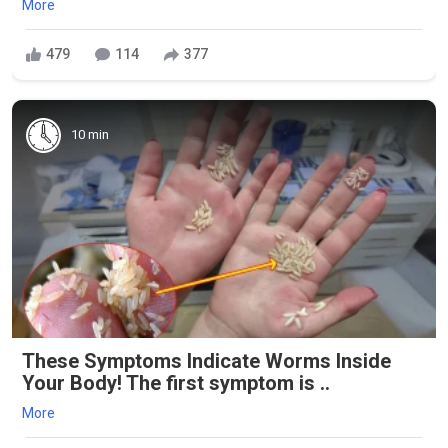
More
479
114
377
10 min
These Symptoms Indicate Worms Inside
Your Body! The first symptom is ..
More