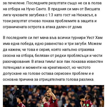
за печелене. Последните резултати също не са в полза
на отбора на Нуно Санто. В предния си мач от Висшата
лига чуковете загубиха с 1:3 като гост на Нюкасъл, а
този резултат отново показа проблемите в защита и
ограничената острота в атака далеч от дома.
В последните си пет мача във всички турнири Уест Хам
има една победа, едно равенство и три загуби. Можем
да кажем, че това е серия, която напълно отразява
сезона на отбора, белязан от редки проблясъци и чести
разочарования. В атака тимът все пак показва известен
потенциал и моменти на креативност, но честото
допускане на голове остава сериозен проблем и е
основна причина за отрицателната голова разлика.