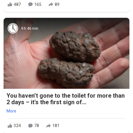
487
165
89
9 h 46 min
You haven’t gone to the toilet for more than
2 days – it's the first sign of...
More
324
78
181