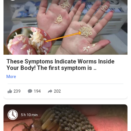
These Symptoms Indicate Worms Inside
Your Body! The first symptom is ..
More
239
194
202
5 h 10 min