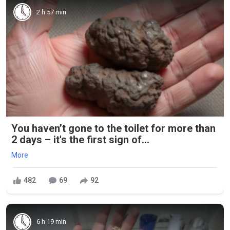
2 h 57 min
You haven’t gone to the toilet for more than
2 days – it's the first sign of...
More
482
69
92
6 h 19 min