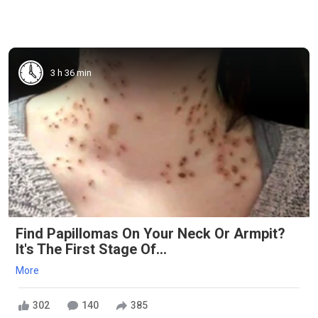
3 h 36 min
Find Papillomas On Your Neck Or Armpit?
It's The First Stage Of...
More
302
140
385