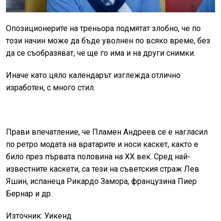
Опозиционерите на треньора подмятат злобно, че по
този начин може да бъде уволнен по всяко време, без
да се съобразяват, че ще го има и на други снимки.
Иначе като цяло календарът изглежда отлично
изработен, с много стил.
Прави впечатление, че Пламен Андреев се е нагласил
по ретро модата на вратарите и носи каскет, както е
било през първата половина на ХХ век. Сред най-
известните каскети, са тези на съветския страж Лев
Яшин, испанеца Рикардо Замора, французина Пиер
Бернар и др.
Източник: Уикенд