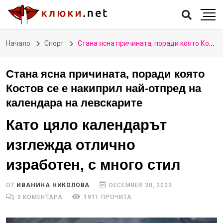
Начало
Спорт
Стана ясна причината, поради която Костов се е накиприл най-отпред на календара на левскарите
Стана ясна причината, поради която
Костов се е накиприл най-отпред на
календара на левскарите
Като цяло календарът
изглежда отлично
изработен, с много стил
ОТ
ИВАНИНА НИКОЛОВА
DECEMBER 30, 2023
0 КОМЕНТАРА
1911 ПРОЧИТА