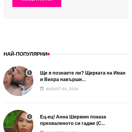
НАЙ-ПОПУЛЯРНИ
Ще я познаете ли? Щерката на Иван
и Вихра навърши...
AUGUST 04, 2026
Ец-ец! Анна Шермин показа
прехваленото си гадже (С...