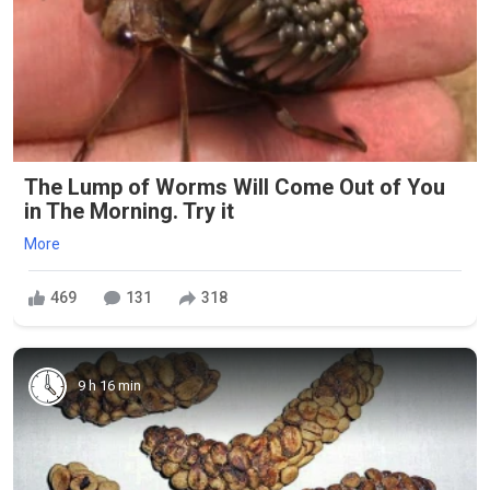
The Lump of Worms Will Come Out of You
in The Morning. Try it
More
469
131
318
9 h 16 min