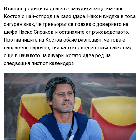
В сините редици веднага се зачудиха защо именно
Костов е най-отпред на календара. Някои видяха в това
сигурен знак, че треньорът се ползва с доверието на
шефа Наско Сираков и останалите от ръководството.
Противниците на Костов обаче разправят, че това е
направено нарочно, тъй като корицата отива най-отзад
още в началото на януари, когато идва ред на
следващия лист от календара.