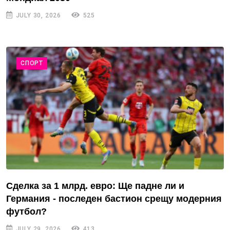
JULY 30, 2026
525
СПОРТ
Сделка за 1 млрд. евро: Ще падне ли и
Германия - последен бастион срещу модерния
футбол?
JULY 29, 2026
413