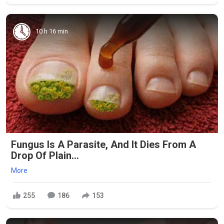
10 h 16 min
Fungus Is A Parasite, And It Dies From A
Drop Of Plain...
More
255
186
153