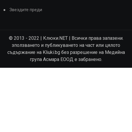
Звездите преди
© 2013 - 2022 | Клюки.NET | Всички права запазени.
зползването и публикуването на част или цялото
съдържание на Kliuki.bg без разрешение на Медийна
група Асмара ЕООД е забранено.