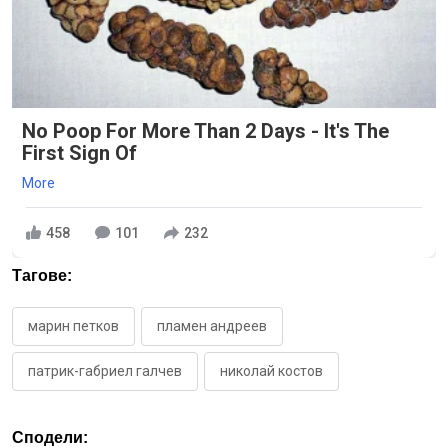
No Poop For More Than 2 Days - It's The
First Sign Of
More
458
101
232
Тагове:
марин петков
пламен андреев
патрик-габриел галчев
николай костов
Сподели: