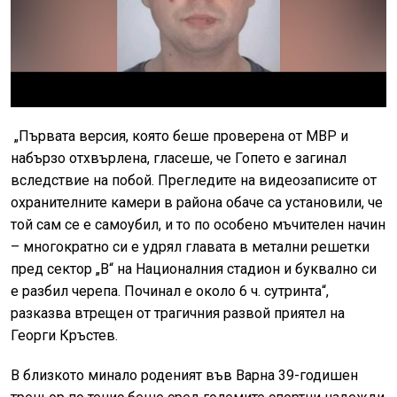
„Първата версия, която беше проверена от МВР и
набързо отхвърлена, гласеше, че Гопето е загинал
вследствие на побой. Прегледите на видеозаписите от
охранителните камери в района обаче са установили, че
той сам се е самоубил, и то по особено мъчителен начин
– многократно си е удрял главата в метални решетки
пред сектор „В“ на Националния стадион и буквално си
е разбил черепа. Починал е около 6 ч. сутринта“,
разказва втрещен от трагичния развой приятел на
Георги Кръстев.
В близкото минало роденият във Варна 39-годишен