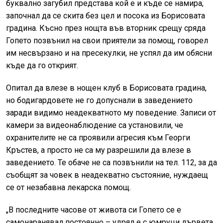
буквално загубил представа кой е и къде се намира,
започнал да се скита без цел и посока из Борисовата
градина. Късно през нощта във вторник срещу сряда
Гопето позвънил на свои приятели за помощ, говорел
им несвързано и на пресекулки, не успял да им обясни
къде да го открият.
Опитал да влезе в нощен клуб в Борисовата градина,
но бодигардовете не го допуснали в заведението
заради видимо неадекватното му поведение. Записи от
камери за видеонаблюдение са установили, че
охранителите не са проявили агресия към Георги
Кръстев, а просто не са му разрешили да влезе в
заведението. Те обаче не са позвънили на тел. 112, за да
съобщят за човек в неадекватно състояние, нуждаещ
се от незабавна лекарска помощ.
„В последните часове от живота си Гопето се е
самонаранявал постоянно – удрял е с юмруци дървета