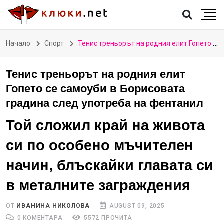
Начало
Спорт
Тенис треньорът на родния елит Гопето се самоуби в Борисовата градина след употреба на фентанил
Тенис треньорът на родния елит
Гопето се самоуби в Борисовата
градина след употреба на фентанил
Той сложил край на живота
си по особено мъчителен
начин, блъскайки главата си
в металните заграждения
ОТ
ИВАНИНА НИКОЛОВА
AUGUST 09, 2025
0 КОМЕНТАРА
5572 ПРОЧИТА