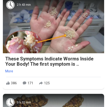
2 h 43 min
These Symptoms Indicate Worms Inside
Your Body! The first symptom is ..
More
386
171
125
3 h 32 min