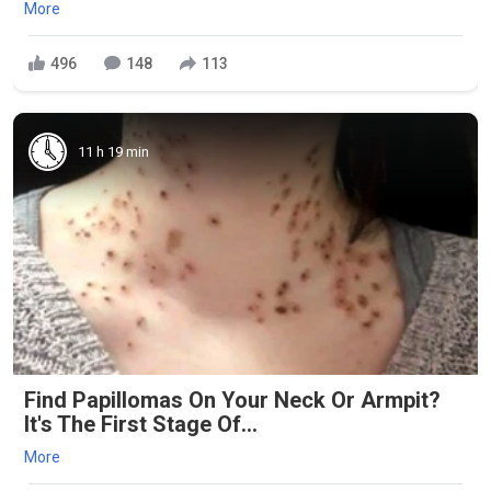
More
496
148
113
11 h 19 min
Find Papillomas On Your Neck Or Armpit?
It's The First Stage Of...
More