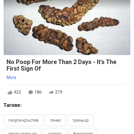
No Poop For More Than 2 Days - It's The
First Sign Of
More
422
186
279
Тагове:
георги кръстев
тенис
треньор
тенис треньор
гопето
фентанил