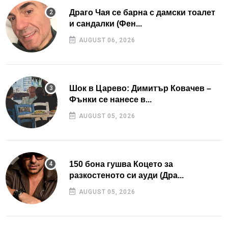
Драго Чая се барна с дамски тоалет
и сандалки (Фен...
AUGUST 06, 2026
Шок в Царево: Димитър Ковачев –
Фънки се нанесе в...
AUGUST 05, 2026
150 бона гушва Коцето за
разкостеното си ауди (Дра...
AUGUST 05, 2026