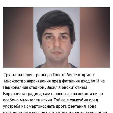
Трупът на тенис треньора Гопето беше открит с
множество наранявания пред фаталния вход №13 на
Националния стадион „Васил Левски“ откъм
Борисовата градина, сам е посегнал на живота си по
особено мъчителен начин. Той се е самоубил след
употреба на смъртоносната дрога фентанил. Това
разкриват разтърсени от жестоката трагедия приятели