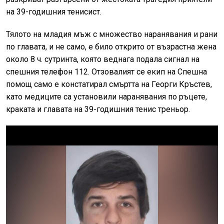
на 39-годишния тенисист.
Тялото на младия мъж с множество наранявания и рани
по главата, и не само, е било открито от възрастна жена
около 8 ч. сутринта, която веднага подала сигнал на
спешния телефон 112. Отзовалият се екип на Спешна
помощ само е констатирал смъртта на Георги Кръстев,
като медиците са установили наранявания по ръцете,
краката и главата на 39-годишния тенис треньор.