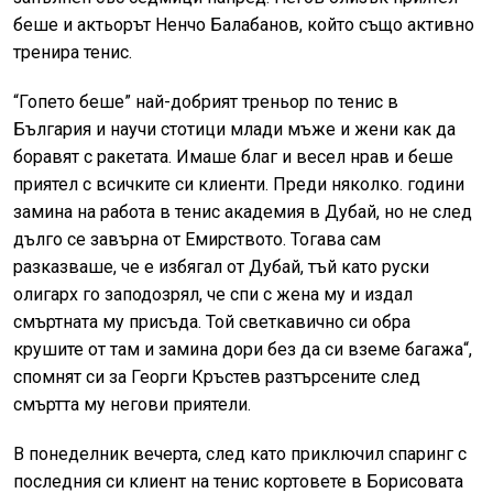
беше и актьорът Ненчо Балабанов, който също активно
тренира тенис.
“Гопето беше” най-добрият треньор по тенис в
България и научи стотици млади мъже и жени как да
боравят с ракетата. Имаше благ и весел нрав и беше
приятел с всичките си клиенти. Преди няколко. години
замина на работа в тенис академия в Дубай, но не след
дълго се завърна от Емирството. Тогава сам
разказваше, че е избягал от Дубай, тъй като руски
олигарх го заподозрял, че спи с жена му и издал
смъртната му присъда. Той светкавично си обра
крушите от там и замина дори без да си вземе багажа“,
спомнят си за Георги Кръстев разтърсените след
смъртта му негови приятели.
В понеделник вечерта, след като приключил спаринг с
последния си клиент на тенис кортовете в Борисовата