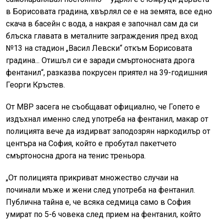
в Борисовата градина, хвърлял се е на земята, все едно
скача в басейн с вода, а накрая е започнал сам да си
блъска главата в металните заграждения пред вход
№13 на стадион „Васил Левски“ откъм Борисовата
градина... Отишъл си е заради смъртоносната дрога
фентанил“, разказва покрусен приятел на 39-годишния
Георги Кръстев.
От МВР засега не съобщават официално, че Гопето е
издъхнал именно след употреба на фентанил, макар от
полицията вече да издирват заподозрян наркодилър от
центъра на София, който е пробутал пакетчето
смъртоносна дрога на тенис треньора.
„От полицията прикриват множество случаи на
починали мъже и жени след употреба на фентанил.
Публична тайна е, че всяка седмица само в София
умират по 5-6 човека след прием на фентанил, който