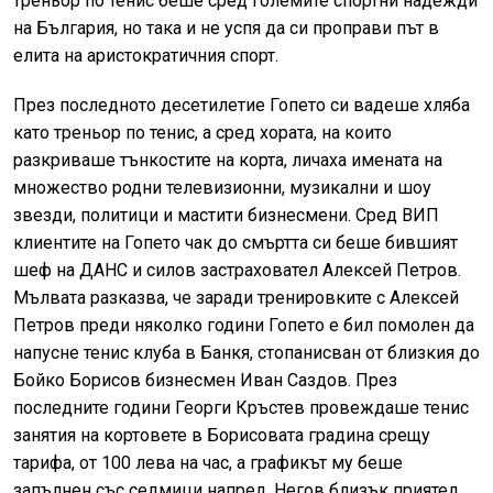
треньор по тенис беше сред големите спортни надежди
на България, но така и не успя да си проправи път в
елита на аристократичния спорт.
През последното десетилетие Гопето си вадеше хляба
като треньор по тенис, а сред хората, на които
разкриваше тънкостите на корта, личаха имената на
множество родни телевизионни, музикални и шоу
звезди, политици и мастити бизнесмени. Сред ВИП
клиентите на Гопето чак до смъртта си беше бившият
шеф на ДАНС и силов застраховател Алексей Петров.
Мълвата разказва, че заради тренировките с Алексей
Петров преди няколко години Гопето е бил помолен да
напусне тенис клуба в Банкя, стопанисван от близкия до
Бойко Борисов бизнесмен Иван Саздов. През
последните години Георги Кръстев провеждаше тенис
занятия на кортовете в Борисовата градина срещу
тарифа, от 100 лева на час, а графикът му беше
запълнен със седмици напред. Негов близък приятел