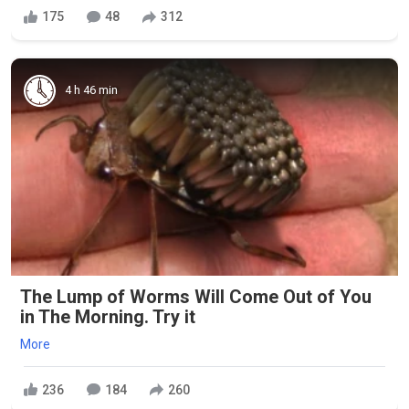
175
48
312
4 h 46 min
The Lump of Worms Will Come Out of You
in The Morning. Try it
More
236
184
260