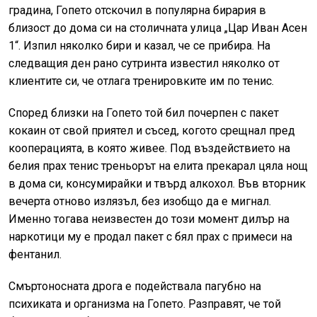
градина, Гопето отскочил в популярна бирария в
близост до дома си на столичната улица „Цар Иван Асен
1“. Изпил няколко бири и казал, че се прибира. На
следващия ден рано сутринта известил няколко от
клиентите си, че отлага тренировките им по тенис.
Според близки на Гопето той бил почерпен с пакет
кокаин от свой приятел и съсед, когото срещнал пред
кооперацията, в която живее. Под въздействието на
белия прах тенис треньорът на елита прекарал цяла нощ
в дома си, консумирайки и твърд алкохол. Във вторник
вечерта отново излязъл, без изобщо да е мигнал.
Именно тогава неизвестен до този момент дилър на
наркотици му е продал пакет с бял прах с примеси на
фентанил.
Смъртоносната дрога е подействала пагубно на
психиката и организма на Гопето. Разправят, че той