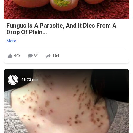
Fungus Is A Parasite, And It Dies From A
Drop Of Plain...
More
443
91
154
4 h 32 min