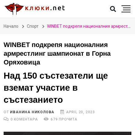
Начало
Спорт
WINBET подкрепя националния армрестлинг шампионат в Горна Оряховица
WINBET подкрепя националния
армрестлинг шампионат в Горна
Оряховица
Над 150 състезатели ще
вземат участие в
състезанието
ОТ
ИВАНИНА НИКОЛОВА
APRIL 20, 2023
0 КОМЕНТАРА
679 ПРОЧИТА