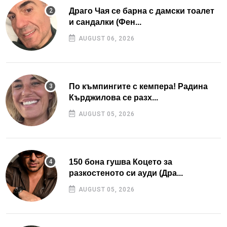
Драго Чая се барна с дамски тоалет
и сандалки (Фен...
AUGUST 06, 2026
По къмпингите с кемпера! Радина
Кърджилова се разх...
AUGUST 05, 2026
150 бона гушва Коцето за
разкостеното си ауди (Дра...
AUGUST 05, 2026