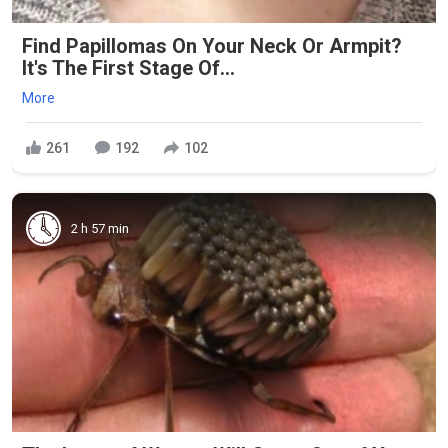
Find Papillomas On Your Neck Or Armpit?
It's The First Stage Of...
More
261
192
102
2 h 57 min