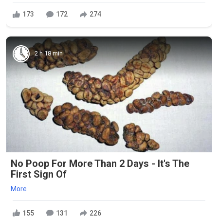
173
172
274
2 h 18 min
No Poop For More Than 2 Days - It's The
First Sign Of
More
155
131
226