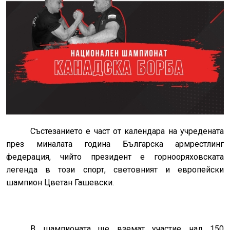
Състезанието е част от календара на учредената
през миналата година Българска армрестлинг
федерация, чийто президент е горнооряховската
легенда в този спорт, световният и европейски
шампион Цветан Гашевски.
В шампионата ще вземат участие над 150