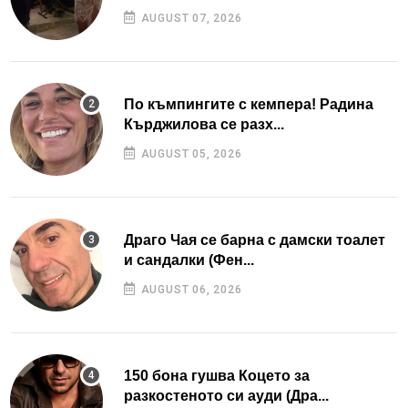
AUGUST 07, 2026
По къмпингите с кемпера! Радина
Кърджилова се разх...
AUGUST 05, 2026
Драго Чая се барна с дамски тоалет
и сандалки (Фен...
AUGUST 06, 2026
150 бона гушва Коцето за
разкостеното си ауди (Дра...