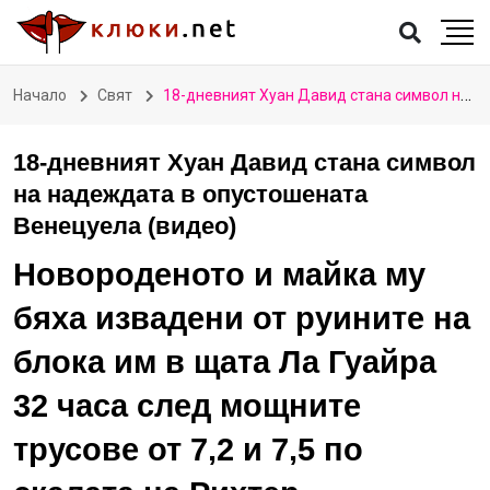
Начало
Свят
18-дневният Хуан Давид стана символ на надеждата в опустошената Венецуела (видео)
18-дневният Хуан Давид стана символ
на надеждата в опустошената
Венецуела (видео)
Новороденото и майка му
бяха извадени от руините на
блока им в щата Ла Гуайра
32 часа след мощните
трусове от 7,2 и 7,5 по