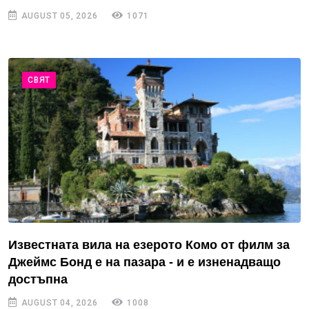
AUGUST 05, 2026
1071
СВЯТ
Известната вила на езерото Комо от филм за
Джеймс Бонд е на пазара - и е изненадващо
достъпна
AUGUST 04, 2026
1008