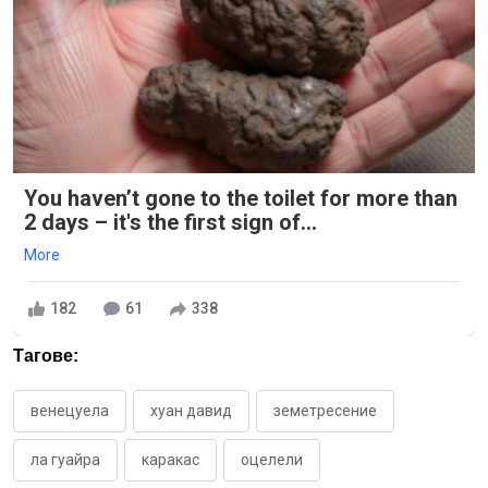
You haven’t gone to the toilet for more than
2 days – it's the first sign of...
More
182
61
338
Тагове:
венецуела
хуан давид
земетресение
ла гуайра
каракас
оцелели