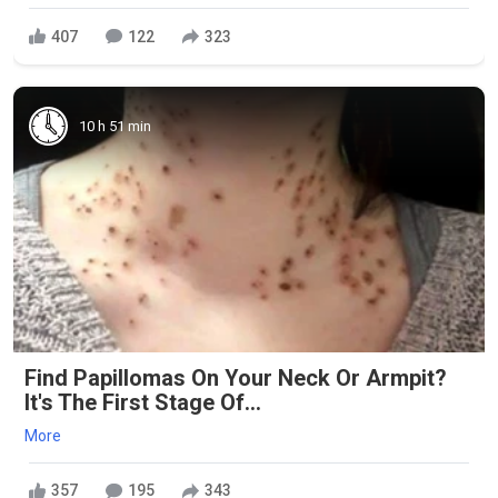
407
122
323
10 h 51 min
Find Papillomas On Your Neck Or Armpit?
It's The First Stage Of...
More
357
195
343