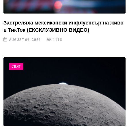
Застреляха мексикански инфлуенсър на живо
в ТикТок (ЕКСКЛУЗИВНО ВИДЕО)
AUGUST 06, 2026
1113
СВЯТ