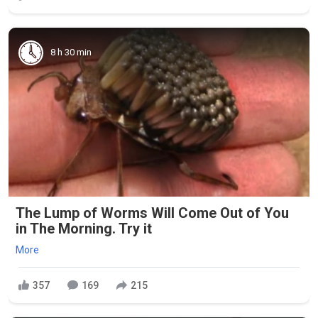
8 h 30 min
The Lump of Worms Will Come Out of You
in The Morning. Try it
More
357
169
215