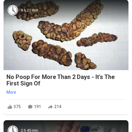
8 h 21 min
No Poop For More Than 2 Days - It's The
First Sign Of
More
375
191
214
2 h 45 min