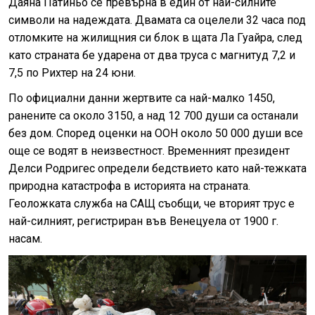
Даяна Патиньо се превърна в един от най-силните
символи на надеждата. Двамата са оцелели 32 часа под
отломките на жилищния си блок в щата Ла Гуайра, след
като страната бе ударена от два труса с магнитуд 7,2 и
7,5 по Рихтер на 24 юни.
По официални данни жертвите са най-малко 1450,
ранените са около 3150, а над 12 700 души са останали
без дом. Според оценки на ООН около 50 000 души все
още се водят в неизвестност. Временният президент
Делси Родригес определи бедствието като най-тежката
природна катастрофа в историята на страната.
Геоложката служба на САЩ съобщи, че вторият трус е
най-силният, регистриран във Венецуела от 1900 г.
насам.