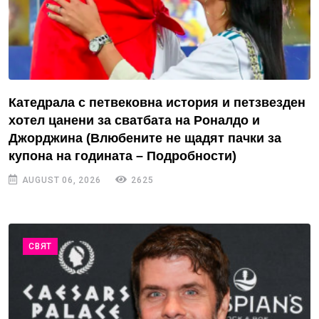
Катедрала с петвековна история и петзвезден
хотел цанени за сватбата на Роналдо и
Джорджина (Влюбените не щадят пачки за
купона на годината – Подробности)
AUGUST 06, 2026
2625
СВЯТ