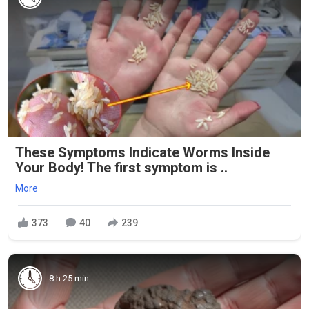
These Symptoms Indicate Worms Inside
Your Body! The first symptom is ..
More
373
40
239
8 h 25 min