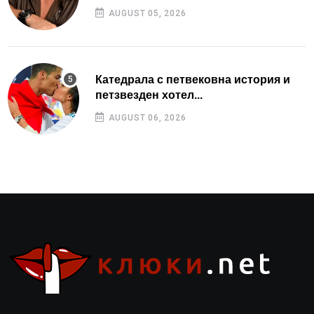
AUGUST 05, 2026
Катедрала с петвековна история и
петзвезден хотел...
AUGUST 06, 2026