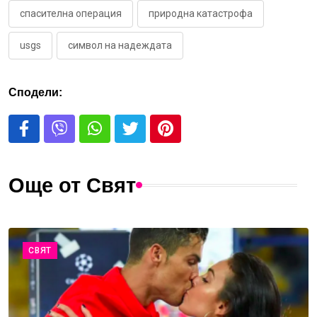
спасителна операция
природна катастрофа
usgs
символ на надеждата
Сподели:
Още от Свят
СВЯТ