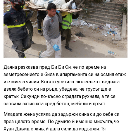
Даяна разказва пред Би Би Си, че по време на
земетресението е била в апартамента си на осмия етаж
и е миела чинии. Когато усетила люлеенето, веднага
взела бебето си на ръце, убедена, че трусът ще е
кратък. Секунди по-късно сградата рухнала, а тя се
озовала затисната сред бетон, мебели и пръст.
Младата жена успяла да задържи сина си до себе си
през цялото време. По думите ѝ именно мисълта, че
Хуан Давид е жив, ѝ дала сили да издържи. Тя