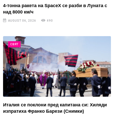
4-тонна ракета на SpaceX се разби в Луната с
над 8000 км/ч
AUGUST 06, 2026
490
СВЯТ
Италия се поклони пред капитана си: Хиляди
изпратиха Франко Барези (Снимки)