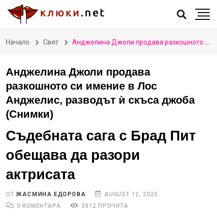
Начало
Свят
Анджелина Джоли продава разкошното си имение в Лос Анджелис, разводът ѝ скъса джоба (Снимки)
Анджелина Джоли продава
разкошното си имение в Лос
Анджелис, разводът ѝ скъса джоба
(Снимки)
Съдебната сага с Брад Пит
обещава да разори
актрисата
ОТ
ЖАСМИНА ЕДОРОВА
AUGUST 12, 2025
0 КОМЕНТАРА
3612 ПРОЧИТА