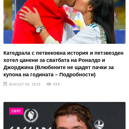
Катедрала с петвековна история и петзвезден
хотел цанени за сватбата на Роналдо и
Джорджина (Влюбените не щадят пачки за
купона на годината – Подробности)
AUGUST 06, 2026
959
СВЯТ