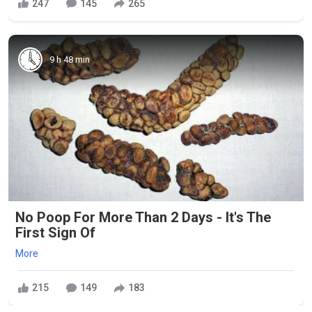
247
145
265
9 h 48 min
No Poop For More Than 2 Days - It's The
First Sign Of
More
215
149
183