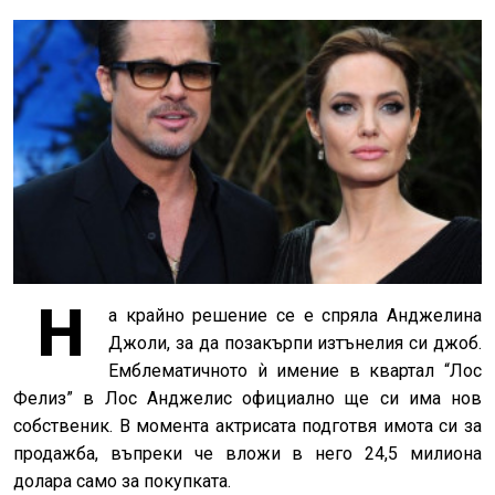
Н
а крайно решение се е спряла Анджелина
Джоли, за да позакърпи изтънелия си джоб.
Емблематичното ѝ имение в квартал “Лос
Фелиз” в Лос Анджелис официално ще си има нов
собственик. В момента актрисата подготвя имота си за
продажба, въпреки че вложи в него 24,5 милиона
долара само за покупката.