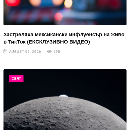
Застреляха мексикански инфлуенсър на живо
в ТикТок (ЕКСКЛУЗИВНО ВИДЕО)
AUGUST 06, 2026
595
СВЯТ