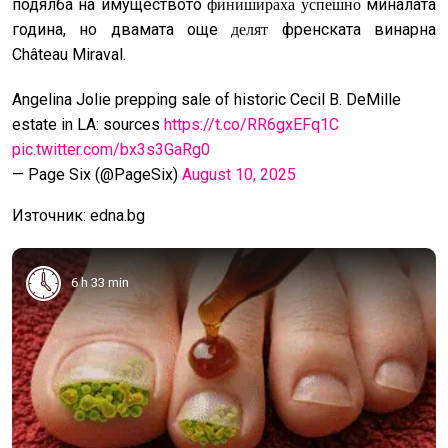
подялба на имуществото
миналата
финишираха успешно
година, но двамата още
френската винарна
делят
Château Miraval.
Angelina Jolie prepping sale of historic Cecil B. DeMille
estate in LA: sources
https://t.co/RR6gxEFq1C
pic.twitter.com/bx3s3GaRg0
— Page Six (@PageSix)
August 10, 2025
Източник: edna.bg
6 h 33 min