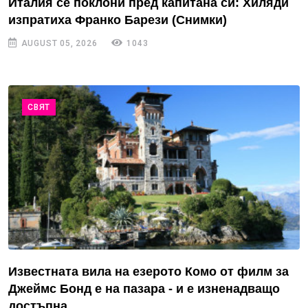
Италия се поклони пред капитана си: Хиляди
изпратиха Франко Барези (Снимки)
AUGUST 05, 2026
1043
СВЯТ
Известната вила на езерото Комо от филм за
Джеймс Бонд е на пазара - и е изненадващо
достъпна