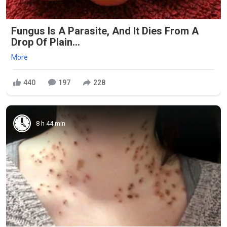
Fungus Is A Parasite, And It Dies From A
Drop Of Plain...
More
440
197
228
8 h 44 min