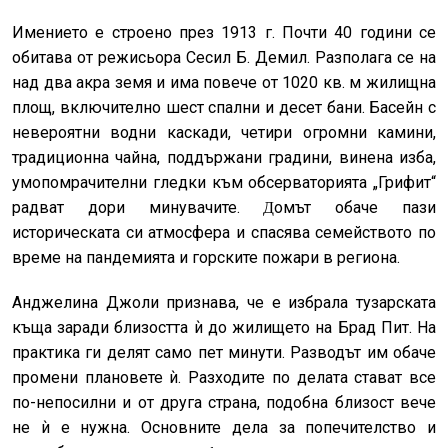
Имението е строено през 1913 г. Почти 40 години се
обитава от режисьора Сесил Б. Демил. Разполага се на
над два акра земя и има повече от 1020 кв. м жилищна
площ, включително шест спални и десет бани. Басейн с
невероятни водни каскади, четири огромни камини,
традиционна чайна, поддържани градини, винена изба,
умопомрачителни гледки към обсерваторията „Грифит“
радват дори минувачите.
омът обаче пази
Д
историческата си атмосфера и спасява семейството по
време на пандемията и горските пожари в региона.
Анджелина Джоли признава, че е избрала тузарската
къща заради близостта ѝ до жилището на Брад Пит. На
практика ги делят само пет минути. Разводът им обаче
промени плановете ѝ. Разходите по делата стават все
по-непосилни и от друга страна, подобна близост вече
не ѝ е нужна. Основните дела за попечителство и