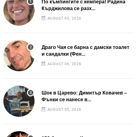
По къмпингите с кемпера! Радина
Кърджилова се разх...
AUGUST 05, 2026
Драго Чая се барна с дамски тоалет
и сандалки (Фен...
AUGUST 06, 2026
Шок в Царево: Димитър Ковачев –
Фънки се нанесе в...
AUGUST 05, 2026