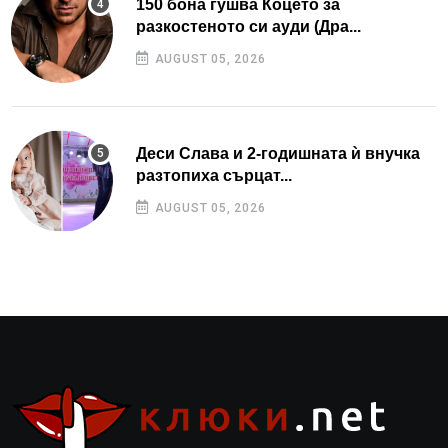
150 бона гушва Коцето за
разкостеното си ауди (Дра...
AUGUST 05, 2026
Деси Слава и 2-годишната ѝ внучка
разтопиха сърцат...
AUGUST 05, 2026