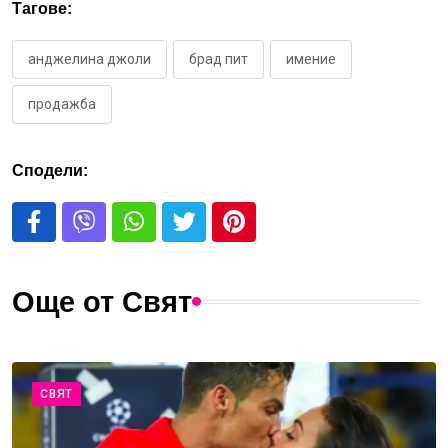
Тагове:
анджелина джоли
брад пит
имение
продажба
Сподели:
Още от Свят
СВЯТ