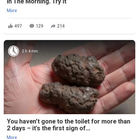
in The Morning. Try it
More
497
129
214
2 h 4 min
You haven’t gone to the toilet for more than
2 days – it's the first sign of...
More