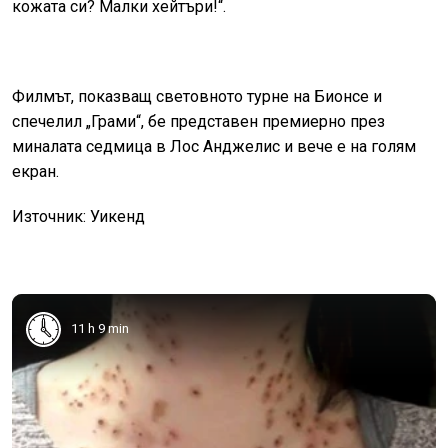
кожата си? Малки хейтъри!“.
Филмът, показващ световното турне на Бионсе и
спечелил „Грами“, бе представен премиерно през
миналата седмица в Лос Анджелис и вече е на голям
екран.
Източник: Уикенд
11 h 9 min