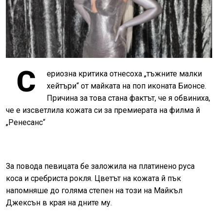
С
ериозна критика отнесоха „тъжните малки
хейтъри“ от майката на поп иконата Бионсе.
Причина за това стана фактът, че я обвиниха,
че е изсветлила кожата си за премиерата на филма й
„Ренесанс“
За повода певицата бе заложила на платинено руса
коса и сребриста рокля. Цветът на кожата й пък
напомняше до голяма степен на този на Майкъл
Джексън в края на дните му.