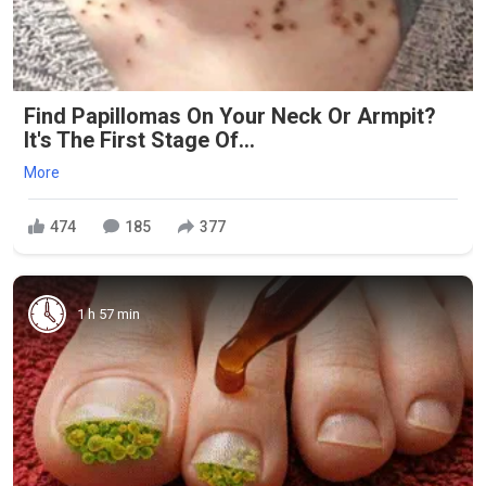
Find Papillomas On Your Neck Or Armpit?
It's The First Stage Of...
More
474
185
377
1 h 57 min