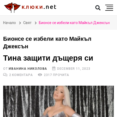
Начало
Свят
Бионсе се избели като Майкъл Джексън
Бионсе се избели като Майкъл
Джексън
Тина защити дъщеря си
ОТ
ИВАНИНА НИКОЛОВА
DECEMBER 11, 2023
2 КОМЕНТАРА
2317 ПРОЧИТА