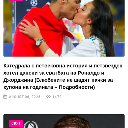
Катедрала с петвековна история и петзвезден
хотел цанени за сватбата на Роналдо и
Джорджина (Влюбените не щадят пачки за
купона на годината – Подробности)
AUGUST 06, 2026
1470
СВЯТ