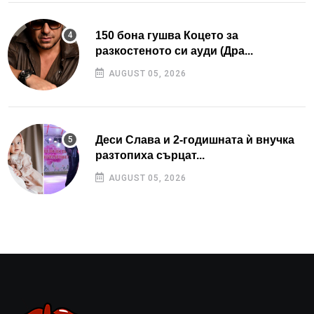
150 бона гушва Коцето за
разкостеното си ауди (Дра...
AUGUST 05, 2026
Деси Слава и 2-годишната ѝ внучка
разтопиха сърцат...
AUGUST 05, 2026