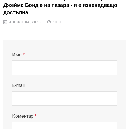
Джеймс Бонд е на пазара - и е изненадващо
достъпна
AUGUST 04, 2026
1001
Име
*
E-mail
Коментар
*