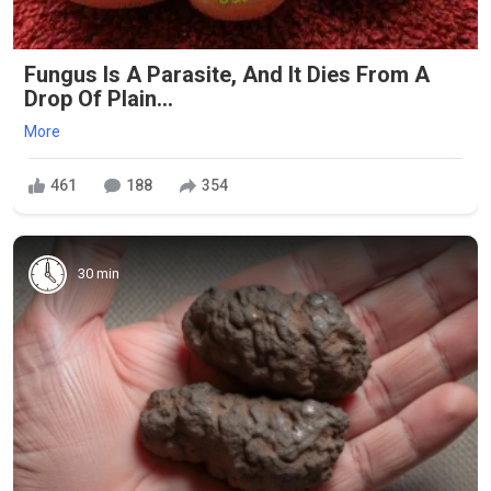
Fungus Is A Parasite, And It Dies From A
Drop Of Plain...
More
461
188
354
30 min