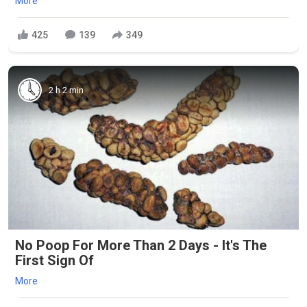
More
425
139
349
2 h 2 min
No Poop For More Than 2 Days - It's The
First Sign Of
More