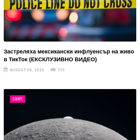
Застреляха мексикански инфлуенсър на живо
в ТикТок (ЕКСКЛУЗИВНО ВИДЕО)
AUGUST 06, 2026
735
СВЯТ