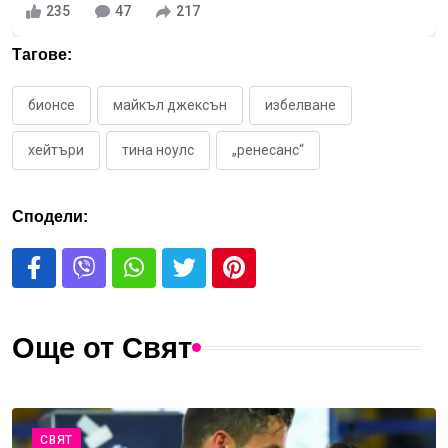
235
47
217
Тагове:
бионсе
майкъл джексън
избелване
хейтъри
тина ноулс
„ренесанс“
Сподели:
Още от Свят
СВЯТ