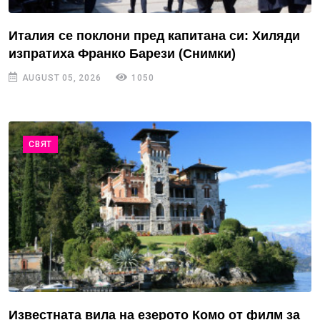
Италия се поклони пред капитана си: Хиляди
изпратиха Франко Барези (Снимки)
AUGUST 05, 2026
1050
СВЯТ
Известната вила на езерото Комо от филм за