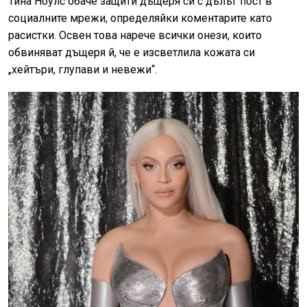
Тина Ноулс обаче защити дъщеря си с дълъг пост в
социалните мрежи, определяйки коментарите като
расистки. Освен това нарече всички онези, които
обвиняват дъщеря й, че е изсветлила кожата си
„хейтъри, глупави и невежи“.