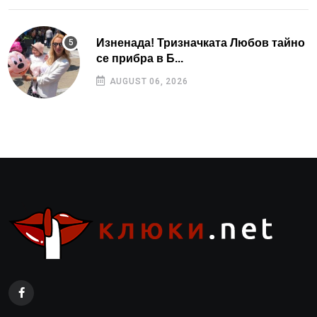
Изненада! Тризначката Любов тайно
се прибра в Б...
AUGUST 06, 2026