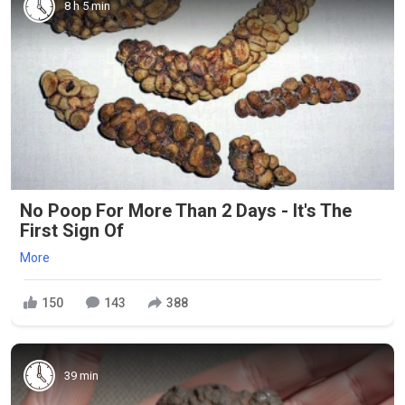
8 h 5 min
No Poop For More Than 2 Days - It's The
First Sign Of
More
150
143
388
39 min