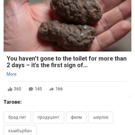
You haven’t gone to the toilet for more than
2 days – it's the first sign of...
More
365
145
166
Тагове:
брад пит
продуцент
филм
шерлок
къмбърбач