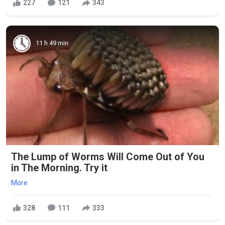
227
121
343
11 h 49 min
The Lump of Worms Will Come Out of You
in The Morning. Try it
More
328
111
333