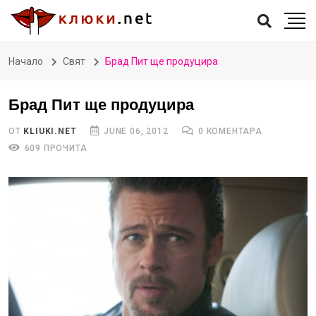
Начало
Свят
Брад Пит ще продуцира
Брад Пит ще продуцира
ОТ
KLIUKI.NET
JUNE 06, 2012
0 КОМЕНТАРА
609 ПРОЧИТА