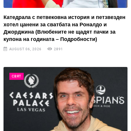
Катедрала с петвековна история и петзвезден
хотел цанени за сватбата на Роналдо и
Джорджина (Влюбените не щадят пачки за
купона на годината – Подробности)
AUGUST 06, 2026
2891
СВЯТ