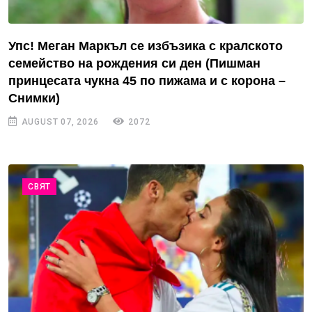
Упс! Меган Маркъл се избъзика с кралското
семейство на рождения си ден (Пишман
принцесата чукна 45 по пижама и с корона –
Снимки)
AUGUST 07, 2026
2072
СВЯТ