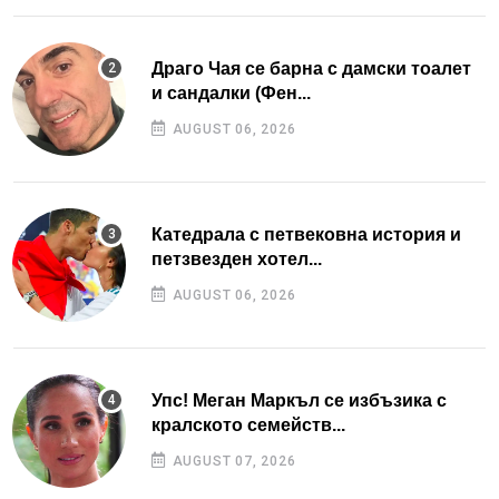
Драго Чая се барна с дамски тоалет
и сандалки (Фен...
AUGUST 06, 2026
Катедрала с петвековна история и
петзвезден хотел...
AUGUST 06, 2026
Упс! Меган Маркъл се избъзика с
кралското семейств...
AUGUST 07, 2026