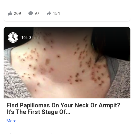
269
97
154
10 h 34 min
Find Papillomas On Your Neck Or Armpit?
It's The First Stage Of...
More