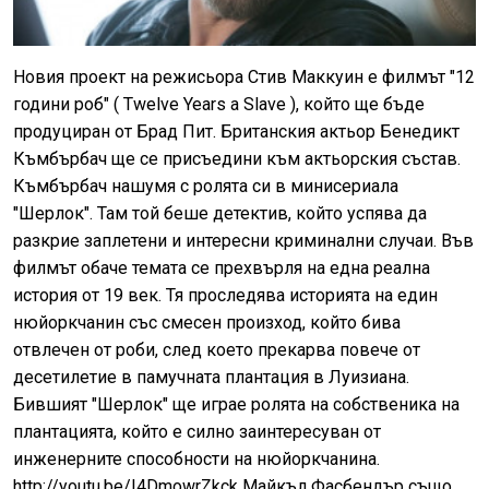
Новия проект на режисьора Стив Маккуин е филмът "12
години роб" ( Twelve Years a Slave ), който ще бъде
продуциран от Брад Пит. Британския актьор Бенедикт
Къмбърбач ще се присъедини към актьорския състав.
Къмбърбач нашумя с ролята си в минисериала
"Шерлок". Там той беше детектив, който успява да
разкрие заплетени и интересни криминални случаи. Във
филмът обаче темата се прехвърля на една реална
история от 19 век. Тя проследява историята на един
нюйоркчанин със смесен произход, който бива
отвлечен от роби, след което прекарва повече от
десетилетие в памучната плантация в Луизиана.
Бившият "Шерлок" ще играе ролята на собственика на
плантацията, който е силно заинтересуван от
инженерните способности на нюйоркчанина.
http://youtu.be/I4DmowrZkck Майкъл Фасбендър също