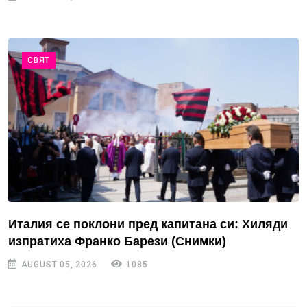
СВЯТ
Италия се поклони пред капитана си: Хиляди
изпратиха Франко Барези (Снимки)
AUGUST 05, 2026
1085