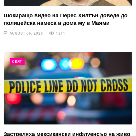
Шокиращо видео на Перес Хилтън доведе до
полицейска намеса в дома му в Маями
AUGUST 06, 2026
1211
СВЯТ
Застреляха мексикански инфлуенсър на живо